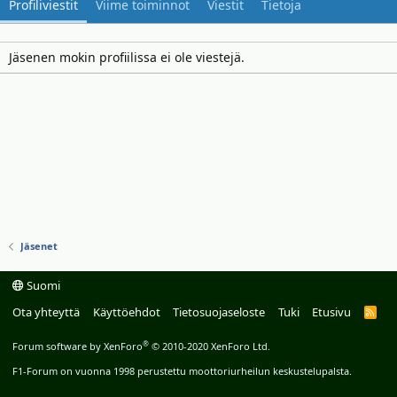
Profiliviestit
Viime toiminnot
Viestit
Tietoja
Jäsenen mokin profiilissa ei ole viestejä.
Jäsenet
Suomi
Ota yhteyttä
Käyttöehdot
Tietosuojaseloste
Tuki
Etusivu
R
S
S
®
Forum software by XenForo
© 2010-2020 XenForo Ltd.
F1-Forum on vuonna 1998 perustettu moottoriurheilun keskustelupalsta.