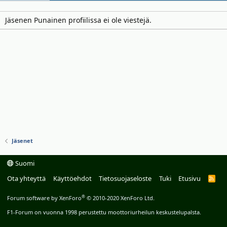
Jäsenen Punainen profiilissa ei ole viestejä.
Jäsenet
Suomi
Ota yhteyttä
Käyttöehdot
Tietosuojaseloste
Tuki
Etusivu
R
S
S
®
Forum software by XenForo
© 2010-2020 XenForo Ltd.
F1-Forum on vuonna 1998 perustettu moottoriurheilun keskustelupalsta.