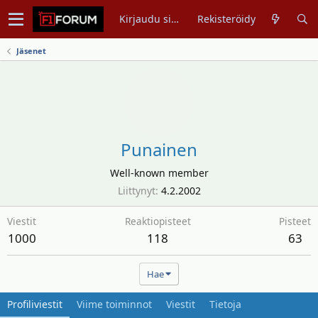
Kirjaudu sisään
Rekisteröidy
Jäsenet
Punainen
Well-known member
Liittynyt
4.2.2002
Viestit
Reaktiopisteet
Pisteet
1000
118
63
Hae
Profiliviestit
Viime toiminnot
Viestit
Tietoja