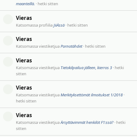
maanteillä.
hetki sitten
Vieras
Katsomassa profiilia
JiiÄssä
hetki sitten
Vieras
Katsomassa viestiketjua
Pornotähdet
hetki sitten
Vieras
Katsomassa viestiketjua
Tietokilpailua jälleen, kierros 3
hetki
sitten
Vieras
Katsomassa viestiketjua
Merkityksettömät ilmoitukset 1/2018
hetki sitten
Vieras
Katsomassa viestiketjua
Ärsyttävimmät henkilöt F1:ssä?
hetki
sitten