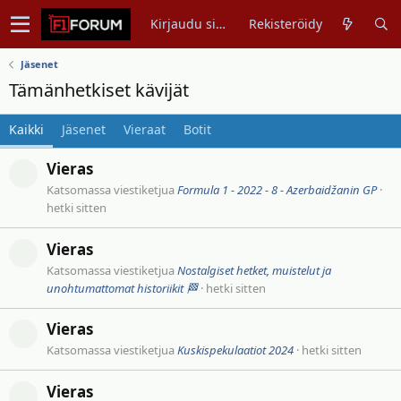
Kirjaudu sisään
Rekisteröidy
Jäsenet
Tämänhetkiset kävijät
Kaikki
Jäsenet
Vieraat
Botit
Vieras
Katsomassa viestiketjua
Formula 1 - 2022 - 8 - Azerbaidžanin GP
hetki sitten
Vieras
Katsomassa viestiketjua
Nostalgiset hetket, muistelut ja
unohtumattomat historiikit 🏁
hetki sitten
Vieras
Katsomassa viestiketjua
Kuskispekulaatiot 2024
hetki sitten
Vieras