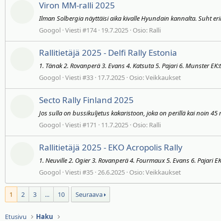
Viron MM-ralli 2025
Ilman Solbergia näyttäisi aika kivalle Hyundain kannalta. Suht erik
Googol
Viesti #174
19.7.2025
Osio:
Ralli
Rallitietäjä 2025 - Delfi Rally Estonia
1. Tänak 2. Rovanperä 3. Evans 4. Katsuta 5. Pajari 6. Munster EK:t
Googol
Viesti #33
17.7.2025
Osio:
Veikkaukset
Secto Rally Finland 2025
Jos sulla on bussikuljetus kakaristoon, joka on perillä kai noin 4
Googol
Viesti #171
11.7.2025
Osio:
Ralli
Rallitietäjä 2025 - EKO Acropolis Rally
1. Neuville 2. Ogier 3. Rovanperä 4. Fourmaux 5. Evans 6. Pajari E
Googol
Viesti #35
26.6.2025
Osio:
Veikkaukset
1
2
3
...
10
Seuraava
Etusivu
Haku