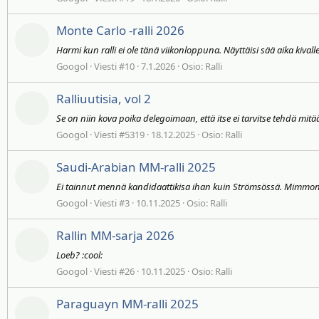
Monte Carlo -ralli 2026
Harmi kun ralli ei ole tänä viikonloppuna. Näyttäisi sää aika kivalle
Googol
Viesti #10
7.1.2026
Osio:
Ralli
Ralliuutisia, vol 2
Se on niin kova poika delegoimaan, että itse ei tarvitse tehdä mitä
Googol
Viesti #5319
18.12.2025
Osio:
Ralli
Saudi-Arabian MM-ralli 2025
Ei tainnut mennä kandidaattikisa ihan kuin Strömsössä. Mimmonen
Googol
Viesti #3
10.11.2025
Osio:
Ralli
Rallin MM-sarja 2026
Loeb? :cool:
Googol
Viesti #26
10.11.2025
Osio:
Ralli
Paraguayn MM-ralli 2025