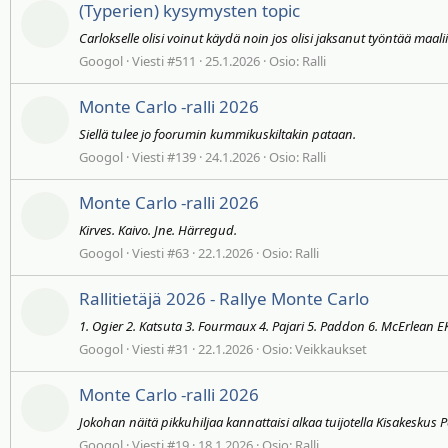
(Typerien) kysymysten topic
Carlokselle olisi voinut käydä noin jos olisi jaksanut työntää maali
Googol
Viesti #511
25.1.2026
Osio:
Ralli
Monte Carlo -ralli 2026
Siellä tulee jo foorumin kummikuskiltakin pataan.
Googol
Viesti #139
24.1.2026
Osio:
Ralli
Monte Carlo -ralli 2026
Kirves. Kaivo. Jne. Härregud.
Googol
Viesti #63
22.1.2026
Osio:
Ralli
Rallitietäjä 2026 - Rallye Monte Carlo
1. Ogier 2. Katsuta 3. Fourmaux 4. Pajari 5. Paddon 6. McErlean EK:
Googol
Viesti #31
22.1.2026
Osio:
Veikkaukset
Monte Carlo -ralli 2026
Jokohan näitä pikkuhiljaa kannattaisi alkaa tuijotella Kisakeskus 
Googol
Viesti #19
18.1.2026
Osio:
Ralli