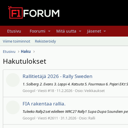
Etusivu
Foorumi
Mitä uutta
Jäsenet
Viime toiminnot
Rekisteröidy
Etusivu
Haku
Hakutulokset
Rallitietäjä 2026 - Rally Sweden
1. Solberg 2. Evans 3. Lappi 4. Katsuta 5. Fourmaux 6. Pajari EK:
Googol
Viesti #18
11.2.2026
Osio:
Veikkaukset
FIA rakentaa rallia.
Tuleeko Rally2:set edelleen WRC27 Rally1 Supa Dupa Soundien per
Googol
Viesti #2611
31.1.2026
Osio:
Ralli