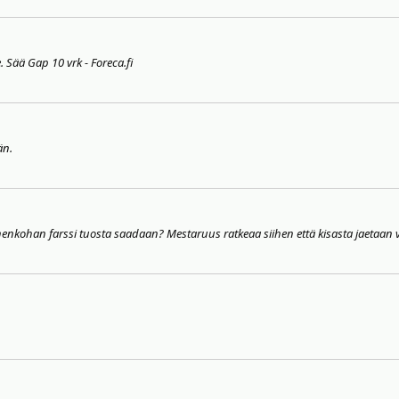
. Sää Gap 10 vrk - Foreca.fi
än.
kohan farssi tuosta saadaan? Mestaruus ratkeaa siihen että kisasta jaetaan va