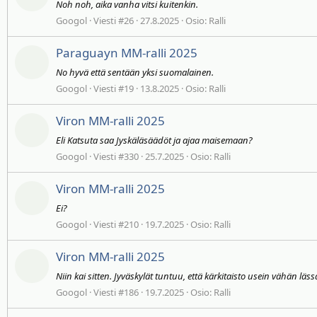
Noh noh, aika vanha vitsi kuitenkin.
Googol
Viesti #26
27.8.2025
Osio:
Ralli
Paraguayn MM-ralli 2025
No hyvä että sentään yksi suomalainen.
Googol
Viesti #19
13.8.2025
Osio:
Ralli
Viron MM-ralli 2025
Eli Katsuta saa Jyskäläsäädöt ja ajaa maisemaan?
Googol
Viesti #330
25.7.2025
Osio:
Ralli
Viron MM-ralli 2025
Ei?
Googol
Viesti #210
19.7.2025
Osio:
Ralli
Viron MM-ralli 2025
Niin kai sitten. Jyväskylät tuntuu, että kärkitaisto usein vähän l
Googol
Viesti #186
19.7.2025
Osio:
Ralli