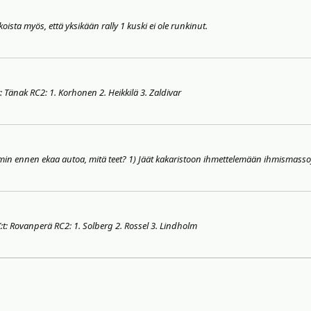
oista myös, että yksikään rally 1 kuski ei ole runkinut.
: Tänak RC2: 1. Korhonen 2. Heikkilä 3. Zaldivar
5 min ennen ekaa autoa, mitä teet? 1) Jäät kakaristoon ihmettelemään ihmismassoj
K:t: Rovanperä RC2: 1. Solberg 2. Rossel 3. Lindholm