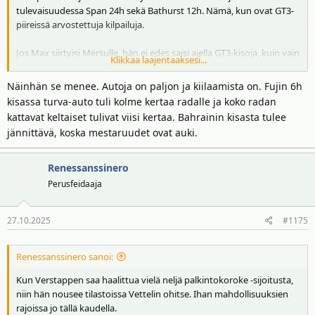
tulevaisuudessa Span 24h sekä Bathurst 12h. Nämä, kun ovat GT3-
piireissä arvostettuja kilpailuja.
Jos Max siirtyisi Mersulle, hän ei edes saisi ajella GT3-kisoja, kuin vain
Klikkaa laajentaaksesi...
Iracingissä vapaa-ajallaan.
Näinhän se menee. Autoja on paljon ja kiilaamista on. Fujin 6h
kisassa turva-auto tuli kolme kertaa radalle ja koko radan
kattavat keltaiset tulivat viisi kertaa. Bahrainin kisasta tulee
jännittävä, koska mestaruudet ovat auki.
Renessanssinero
Perusfeidaaja
27.10.2025
#1175
Renessanssinero sanoi:
Kun Verstappen saa haalittua vielä neljä palkintokoroke -sijoitusta,
niin hän nousee tilastoissa Vettelin ohitse. Ihan mahdollisuuksien
rajoissa jo tällä kaudella.