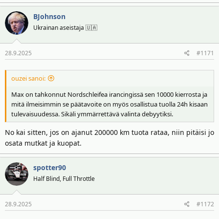
BJohnson
Ukrainan aseistaja 🇺🇦
28.9.2025
#1171
ouzei sanoi:
Max on tahkonnut Nordschleifea irancingissä sen 10000 kierrosta ja
mitä ilmeisimmin se päätavoite on myös osallistua tuolla 24h kisaan
tulevaisuudessa. Sikäli ymmärrettävä valinta debyytiksi.
No kai sitten, jos on ajanut 200000 km tuota rataa, niin pitäisi jo
osata mutkat ja kuopat.
spotter90
Half Blind, Full Throttle
28.9.2025
#1172