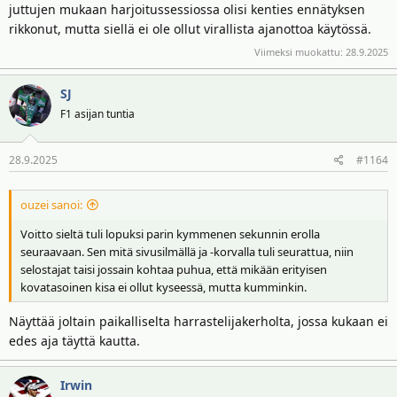
juttujen mukaan harjoitussessiossa olisi kenties ennätyksen
rikkonut, mutta siellä ei ole ollut virallista ajanottoa käytössä.
Viimeksi muokattu:
28.9.2025
SJ
F1 asijan tuntia
28.9.2025
#1164
ouzei sanoi:
Voitto sieltä tuli lopuksi parin kymmenen sekunnin erolla
seuraavaan. Sen mitä sivusilmällä ja -korvalla tuli seurattua, niin
selostajat taisi jossain kohtaa puhua, että mikään erityisen
kovatasoinen kisa ei ollut kyseessä, mutta kumminkin.
Näyttää joltain paikalliselta harrastelijakerholta, jossa kukaan ei
edes aja täyttä kautta.
Irwin