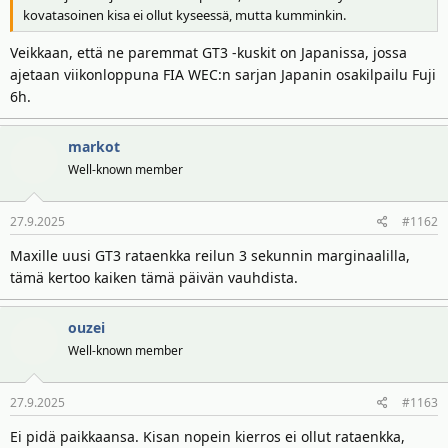
kovatasoinen kisa ei ollut kyseessä, mutta kumminkin.
i
r
t
ä
Veikkaan, että ne paremmat GT3 -kuskit on Japanissa, jossa
t
ajetaan viikonloppuna FIA WEC:n sarjan Japanin osakilpailu Fuji
a
j
6h.
a
markot
Well-known member
27.9.2025
#1162
Maxille uusi GT3 rataenkka reilun 3 sekunnin marginaalilla,
tämä kertoo kaiken tämä päivän vauhdista.
ouzei
Well-known member
27.9.2025
#1163
Ei pidä paikkaansa. Kisan nopein kierros ei ollut rataenkka,