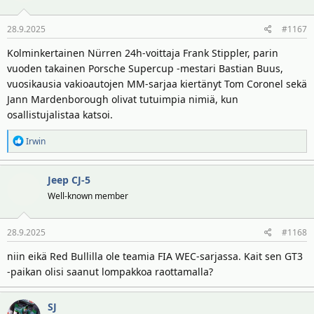
28.9.2025
#1167
Kolminkertainen Nürren 24h-voittaja Frank Stippler, parin
vuoden takainen Porsche Supercup -mestari Bastian Buus,
vuosikausia vakioautojen MM-sarjaa kiertänyt Tom Coronel sekä
Jann Mardenborough olivat tutuimpia nimiä, kun
osallistujalistaa katsoi.
R
Irwin
e
a
Jeep CJ-5
k
t
Well-known member
i
o
28.9.2025
#1168
t
:
niin eikä Red Bullilla ole teamia FIA WEC-sarjassa. Kait sen GT3
-paikan olisi saanut lompakkoa raottamalla?
SJ