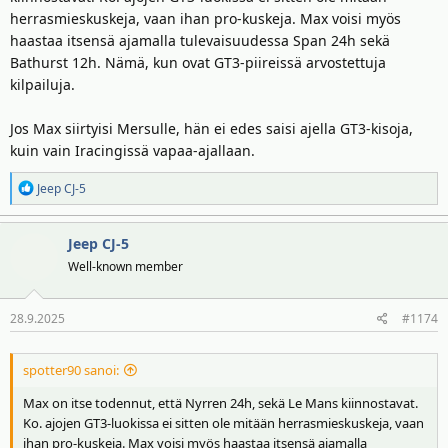
herrasmieskuskeja, vaan ihan pro-kuskeja. Max voisi myös
haastaa itsensä ajamalla tulevaisuudessa Span 24h sekä
Bathurst 12h. Nämä, kun ovat GT3-piireissä arvostettuja
kilpailuja.
Jos Max siirtyisi Mersulle, hän ei edes saisi ajella GT3-kisoja,
kuin vain Iracingissä vapaa-ajallaan.
R
Jeep CJ-5
e
a
Jeep CJ-5
k
t
Well-known member
i
o
28.9.2025
#1174
t
:
spotter90 sanoi:
Max on itse todennut, että Nyrren 24h, sekä Le Mans kiinnostavat.
Ko. ajojen GT3-luokissa ei sitten ole mitään herrasmieskuskeja, vaan
ihan pro-kuskeja. Max voisi myös haastaa itsensä ajamalla