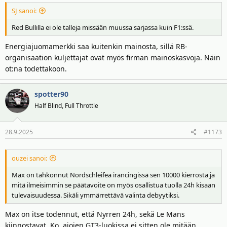
SJ sanoi:
Red Bullilla ei ole talleja missään muussa sarjassa kuin F1:ssä.
Energiajuomamerkki saa kuitenkin mainosta, sillä RB-
organisaation kuljettajat ovat myös firman mainoskasvoja. Näin
ot:na todettakoon.
spotter90
Half Blind, Full Throttle
28.9.2025
#1173
ouzei sanoi:
Max on tahkonnut Nordschleifea irancingissä sen 10000 kierrosta ja
mitä ilmeisimmin se päätavoite on myös osallistua tuolla 24h kisaan
tulevaisuudessa. Sikäli ymmärrettävä valinta debyytiksi.
Max on itse todennut, että Nyrren 24h, sekä Le Mans
kiinnostavat. Ko. ajojen GT3-luokissa ei sitten ole mitään