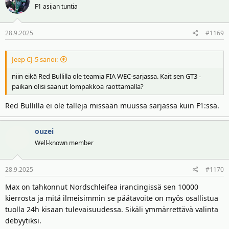
F1 asijan tuntia
28.9.2025
#1169
Jeep CJ-5 sanoi:
niin eikä Red Bullilla ole teamia FIA WEC-sarjassa. Kait sen GT3 -
paikan olisi saanut lompakkoa raottamalla?
Red Bullilla ei ole talleja missään muussa sarjassa kuin F1:ssä.
ouzei
Well-known member
28.9.2025
#1170
Max on tahkonnut Nordschleifea irancingissä sen 10000
kierrosta ja mitä ilmeisimmin se päätavoite on myös osallistua
tuolla 24h kisaan tulevaisuudessa. Sikäli ymmärrettävä valinta
debyytiksi.