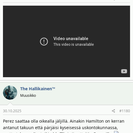
The Hallikainen™
Muusikko
30.10.2025
#1180
Perez saattaa olla oikealla jäljillä. Ainakin Hamilton on kerran
antanut takuun että pärjäisi kyseisessä uskontokunnassa,