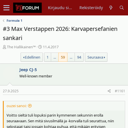
Kirjaudu sisään
Rekisteröidy
Formula 1
#3 Max Verstappen 2026: Karvapersefanien
sankari
V
A
The Hallikainen™
11.4.2017
i
l
Edellinen
1
...
59
...
94
Seuraava
e
o
s
i
t
Jeep CJ-5
t
i
u
Well-known member
k
s
e
p
27.9.2025
#1161
t
ä
j
i
u
v
ouzei sanoi:
n
ä
Voitto sieltä tuli lopuksi parin kymmenen sekunnin erolla
a
m
seuraavaan. Sen mitä sivusilmällä ja -korvalla tuli seurattua, niin
l
ä
selostajat taisi jossain kohtaa puhua, että mikään erityisen
o
ä