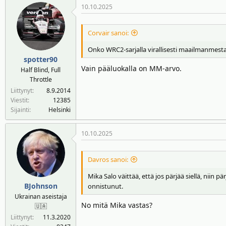
10.10.2025
Corvair sanoi:
Onko WRC2-sarjalla virallisesti maailmanmestar
spotter90
Vain pääluokalla on MM-arvo.
Half Blind, Full
Throttle
Liittynyt
8.9.2014
Viestit
12385
Sijainti
Helsinki
10.10.2025
Davros sanoi:
Mika Salo väittää, että jos pärjää siellä, niin
BJohnson
onnistunut.
Ukrainan aseistaja
No mitä Mika vastas?
🇺🇦
Liittynyt
11.3.2020