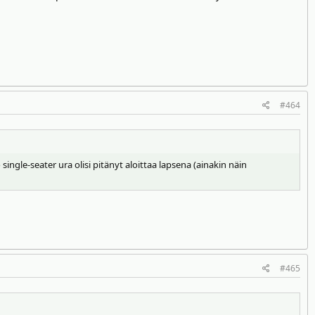
#464
ingle-seater ura olisi pitänyt aloittaa lapsena (ainakin näin
#465