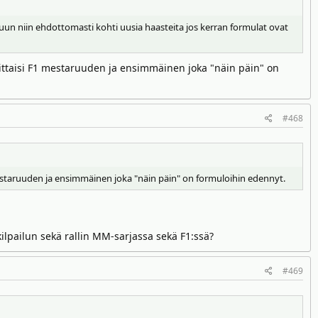
luun niin ehdottomasti kohti uusia haasteita jos kerran formulat ovat
voittaisi F1 mestaruuden ja ensimmäinen joka "näin päin" on
#468
 mestaruuden ja ensimmäinen joka "näin päin" on formuloihin edennyt.
kilpailun sekä rallin MM-sarjassa sekä F1:ssä?
#469