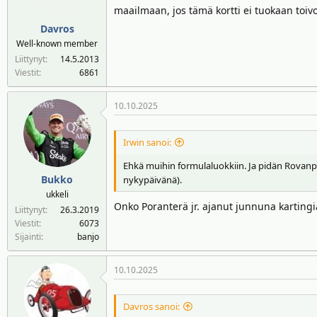
maailmaan, jos tämä kortti ei tuokaan toiv
Davros
Well-known member
Liittynyt
14.5.2013
Viestit
6861
10.10.2025
Irwin sanoi:
Ehkä muihin formulaluokkiin. Ja pidän Rovanper
Bukko
nykypäivänä).
ukkeli
Onko Poranterä jr. ajanut junnuna kartingi
Liittynyt
26.3.2019
Viestit
6073
Sijainti
banjo
10.10.2025
Davros sanoi: