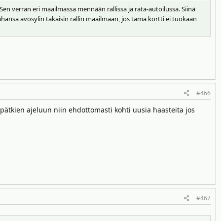
en verran eri maailmassa mennään rallissa ja rata-autoilussa. Siinä
ansa avosylin takaisin rallin maailmaan, jos tämä kortti ei tuokaan
#466
apätkien ajeluun niin ehdottomasti kohti uusia haasteita jos
#467