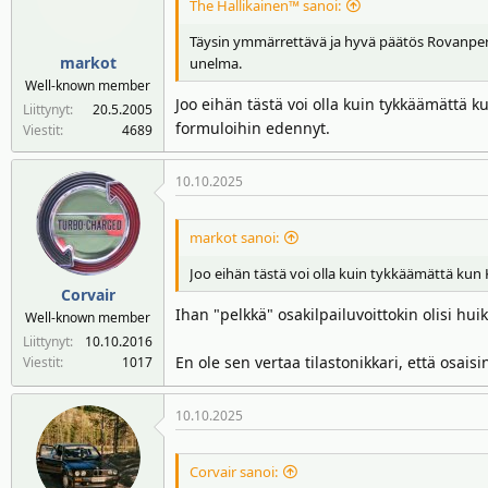
The Hallikainen™ sanoi:
Täysin ymmärrettävä ja hyvä päätös Rovanperält
markot
unelma.
Well-known member
Joo eihän tästä voi olla kuin tykkäämättä 
Liittynyt
20.5.2005
formuloihin edennyt.
Viestit
4689
10.10.2025
markot sanoi:
Joo eihän tästä voi olla kuin tykkäämättä kun 
Corvair
Ihan "pelkkä" osakilpailuvoittokin olisi hui
Well-known member
Liittynyt
10.10.2016
En ole sen vertaa tilastonikkari, että osa
Viestit
1017
10.10.2025
Corvair sanoi: