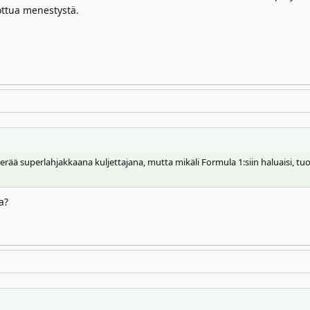
ottua menestystä.
ää superlahjakkaana kuljettajana, mutta mikäli Formula 1:siin haluaisi, tuo s
a?