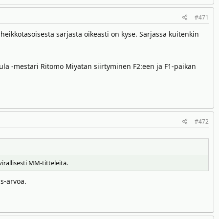
#471
heikkotasoisesta sarjasta oikeasti on kyse. Sarjassa kuitenkin
rmula -mestari Ritomo Miyatan siirtyminen F2:een ja F1-paikan
#472
allisesti MM-titteleitä.
s-arvoa.