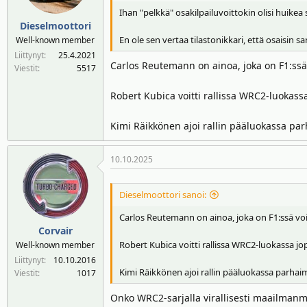
Ihan "pelkkä" osakilpailuvoittokin olisi huikea
Dieselmoottori
En ole sen vertaa tilastonikkari, että osaisin
Well-known member
Liittynyt
25.4.2021
Carlos Reutemann on ainoa, joka on F1:ssä 
Viestit
5517
Robert Kubica voitti rallissa WRC2-luokass
Kimi Räikkönen ajoi rallin pääluokassa pa
10.10.2025
Dieselmoottori sanoi:
Carlos Reutemann on ainoa, joka on F1:ssä voit
Corvair
Robert Kubica voitti rallissa WRC2-luokassa j
Well-known member
Liittynyt
10.10.2016
Kimi Räikkönen ajoi rallin pääluokassa parhai
Viestit
1017
Onko WRC2-sarjalla virallisesti maailmanme