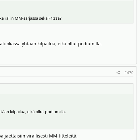
kä rallin MM-sarjassa sekä F1:ssä?
uokassa yhtään kilpailua, eikä ollut podiumilla.
#470
än kilpailua, eikä ollut podiumilla.
aettaisiin virallisesti MM-titteleitä.