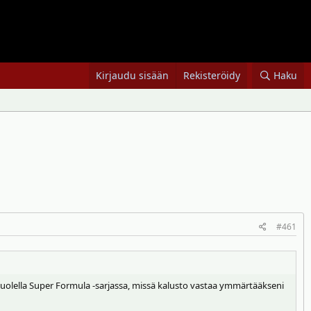
Kirjaudu sisään
Rekisteröidy
Haku
#461
n puolella Super Formula -sarjassa, missä kalusto vastaa ymmärtääkseni