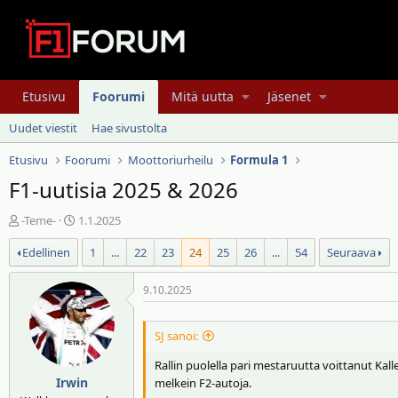
Etusivu
Foorumi
Mitä uutta
Jäsenet
Uudet viestit
Hae sivustolta
Etusivu
Foorumi
Moottoriurheilu
Formula 1
F1-uutisia 2025 & 2026
V
A
-Teme-
1.1.2025
i
l
Edellinen
1
...
22
23
24
25
26
...
54
Seuraava
e
o
s
i
t
t
9.10.2025
i
u
k
s
SJ sanoi:
e
p
t
ä
Rallin puolella pari mestaruutta voittanut Kal
j
i
Irwin
melkein F2-autoja.
u
v