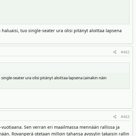
aluaisi, tuo single-seater ura olisi pitänyt aloittaa lapsena
#462
ingle-seater ura olisi pitänyt aloittaa lapsena (ainakin näin
#463
5-vuotiaana. Sen verran eri maailmassa mennään rallissa ja
mään. Rovanperä otetaan milloin tahansa avosylin takaisin rallin