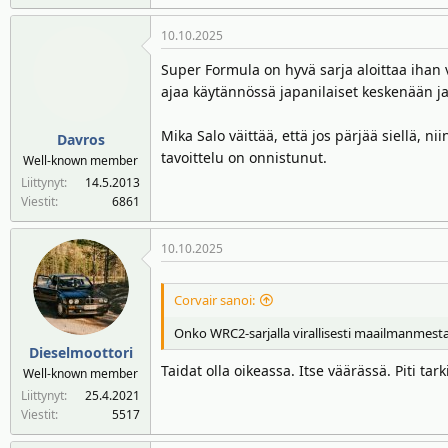
10.10.2025
Super Formula on hyvä sarja aloittaa ihan v
ajaa käytännössä japanilaiset keskenään 
Mika Salo väittää, että jos pärjää siellä, 
Davros
tavoittelu on onnistunut.
Well-known member
Liittynyt
14.5.2013
Viestit
6861
10.10.2025
Corvair sanoi:
Onko WRC2-sarjalla virallisesti maailmanmestar
Dieselmoottori
Taidat olla oikeassa. Itse väärässä. Piti 
Well-known member
Liittynyt
25.4.2021
Viestit
5517