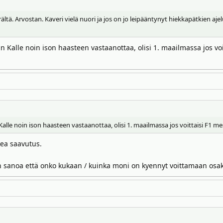
ä. Arvostan. Kaveri vielä nuori ja jos on jo leipääntynyt hiekkapätkien aje
kun Kalle noin ison haasteen vastaanottaa, olisi 1. maailmassa jos 
Kalle noin ison haasteen vastaanottaa, olisi 1. maailmassa jos voittaisi F1
kea saavutus.
isin sanoa että onko kukaan / kuinka moni on kyennyt voittamaan osa