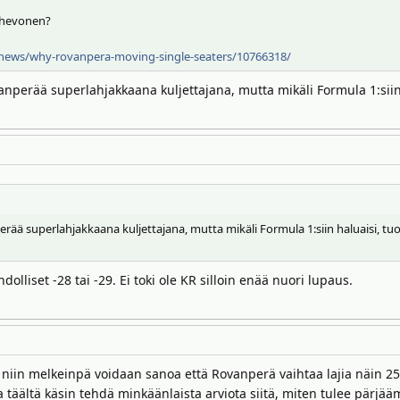
 hevonen?
news/why-rovanpera-moving-single-seaters/10766318/
nperää superlahjakkaana kuljettajana, mutta mikäli Formula 1:siin h
ää superlahjakkaana kuljettajana, mutta mikäli Formula 1:siin haluaisi, tuo s
olliset -28 tai -29. Ei toki ole KR silloin enää nuori lupaus.
, niin melkeinpä voidaan sanoa että Rovanperä vaihtaa lajia näin 2
 täältä käsin tehdä minkäänlaista arviota siitä, miten tulee pärjää