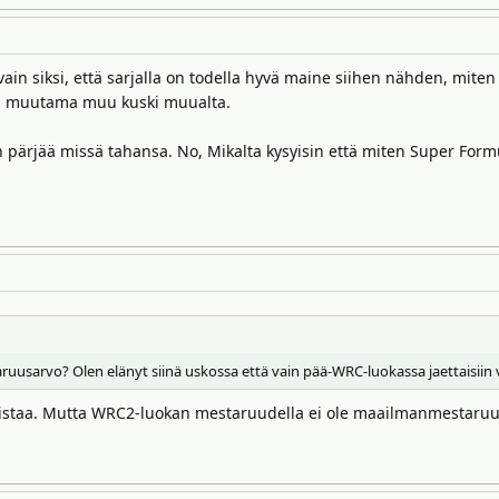
ain siksi, että sarjalla on todella hyvä maine siihen nähden, miten 
ja muutama muu kuski muualta.
niin pärjää missä tahansa. No, Mikalta kysyisin että miten Super Fo
uusarvo? Olen elänyt siinä uskossa että vain pää-WRC-luokassa jaettaisiin vir
tarkistaa. Mutta WRC2-luokan mestaruudella ei ole maailmanmestaruu