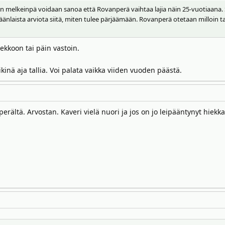
in melkeinpä voidaan sanoa että Rovanperä vaihtaa lajia näin 25-vuotiaana. S
nlaista arviota siitä, miten tulee pärjäämään. Rovanperä otetaan milloin tah
iekkoon tai päin vastoin.
kinä aja tallia. Voi palata vaikka viiden vuoden päästä.
rältä. Arvostan. Kaveri vielä nuori ja jos on jo leipääntynyt hiekk