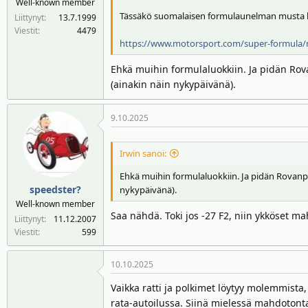
Well-known member
n
ä
Tässäkö suomalaisen formulaunelman musta
Liittynyt
13.7.1999
a
m
Viestit
4479
l
ä
https://www.motorsport.com/super-formula/
o
ä
i
r
Ehkä muihin formulaluokkiin. Ja pidän Rova
t
ä
(ainakin näin nykypäivänä).
t
a
9.10.2025
j
a
Irwin sanoi:
Ehkä muihin formulaluokkiin. Ja pidän Rovanper
speedster?
nykypäivänä).
Well-known member
Saa nähdä. Toki jos -27 F2, niin ykköset mahd
Liittynyt
11.12.2007
Viestit
599
10.10.2025
Vaikka ratti ja polkimet löytyy molemmista
rata-autoilussa. Siinä mielessä mahdotonta