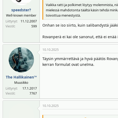
Vaikka ratti ja polkimet löytyy molemmista, ni
speedster?
mielessä mahdotonta täältä käsin tehdä minkää
toivottua menestystä.
Well-known member
Liittynyt
11.12.2007
Onhan se iso siirto, kuin salibandystä jääk
Viestit
599
Rovanperä ei kai ole sanonut, että ei enää i
10.10.2025
Täysin ymmärrettävä ja hyvä päätös Rovanpe
kerran formulat ovat unelma.
The Hallikainen™
Muusikko
Liittynyt
17.1.2017
Viestit
7767
10.10.2025