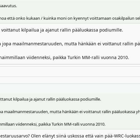
 saavutus.
 sanoa että onko kukaan / kuinka moni on kyennyt voittamaan osakilpailun se
voittanut kilpailua ja ajanut rallin pääluokassa podiumille.
a jopa maailmanmestaruuden, mutta hänkään ei voittanut rallin pääl
rhaimmillaan viidenneksi, paikka Turkin MM-ralli vuonna 2010.
tanut kilpailua ja ajanut rallin pääluokassa podiumille.
opa maailmanmestaruuden, mutta hänkään ei voittanut rallin pääluokassa yhtä
mmillaan viidenneksi, paikka Turkin MM-ralli vuonna 2010.
staruusarvo? Olen elänyt siinä uskossa että vain pää-WRC-luokassa j