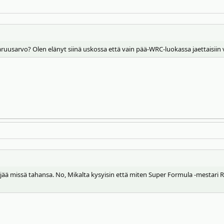
uusarvo? Olen elänyt siinä uskossa että vain pää-WRC-luokassa jaettaisiin vir
 pärjää missä tahansa. No, Mikalta kysyisin että miten Super Formula -mestari