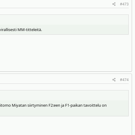
#473
allisesti MM-titteleitä.
#474
 Ritomo Miyatan siirtyminen F2:een ja F1-paikan tavoittelu on