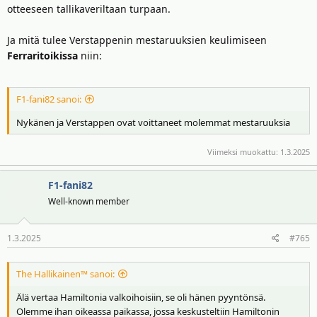
otteeseen tallikaveriltaan turpaan.
Ja mitä tulee Verstappenin mestaruuksien keulimiseen
Ferraritoikissa
niin:
F1-fani82 sanoi:
Nykänen ja Verstappen ovat voittaneet molemmat mestaruuksia
Viimeksi muokattu:
1.3.2025
F1-fani82
Well-known member
1.3.2025
#765
The Hallikainen™ sanoi:
Älä vertaa Hamiltonia valkoihoisiin, se oli hänen pyyntönsä.
Olemme ihan oikeassa paikassa, jossa keskusteltiin Hamiltonin