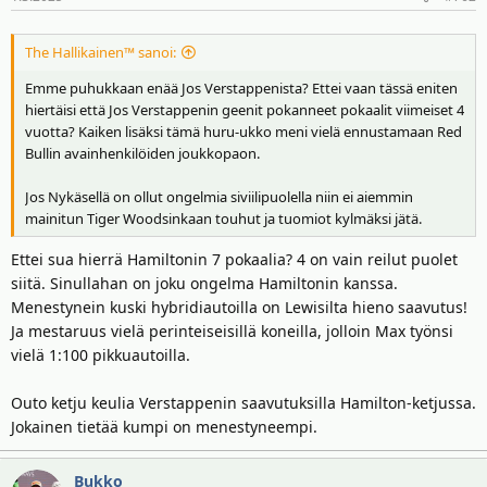
The Hallikainen™ sanoi:
Emme puhukkaan enää Jos Verstappenista? Ettei vaan tässä eniten
hiertäisi että Jos Verstappenin geenit pokanneet pokaalit viimeiset 4
vuotta? Kaiken lisäksi tämä huru-ukko meni vielä ennustamaan Red
Bullin avainhenkilöiden joukkopaon.
Jos Nykäsellä on ollut ongelmia siviilipuolella niin ei aiemmin
mainitun Tiger Woodsinkaan touhut ja tuomiot kylmäksi jätä.
Ettei sua hierrä Hamiltonin 7 pokaalia? 4 on vain reilut puolet
siitä. Sinullahan on joku ongelma Hamiltonin kanssa.
Menestynein kuski hybridiautoilla on Lewisilta hieno saavutus!
Ja mestaruus vielä perinteiseisillä koneilla, jolloin Max työnsi
vielä 1:100 pikkuautoilla.
Outo ketju keulia Verstappenin saavutuksilla Hamilton-ketjussa.
Jokainen tietää kumpi on menestyneempi.
Bukko