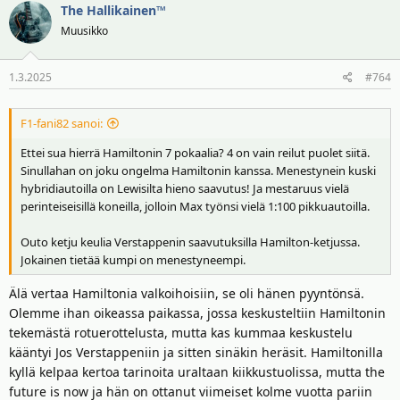
The Hallikainen™
Muusikko
1.3.2025
#764
F1-fani82 sanoi:
Ettei sua hierrä Hamiltonin 7 pokaalia? 4 on vain reilut puolet siitä.
Sinullahan on joku ongelma Hamiltonin kanssa. Menestynein kuski
hybridiautoilla on Lewisilta hieno saavutus! Ja mestaruus vielä
perinteiseisillä koneilla, jolloin Max työnsi vielä 1:100 pikkuautoilla.
Outo ketju keulia Verstappenin saavutuksilla Hamilton-ketjussa.
Jokainen tietää kumpi on menestyneempi.
Älä vertaa Hamiltonia valkoihoisiin, se oli hänen pyyntönsä.
Olemme ihan oikeassa paikassa, jossa keskusteltiin Hamiltonin
tekemästä rotuerottelusta, mutta kas kummaa keskustelu
kääntyi Jos Verstappeniin ja sitten sinäkin heräsit. Hamiltonilla
kyllä kelpaa kertoa tarinoita uraltaan kiikkustuolissa, mutta the
future is now ja hän on ottanut viimeiset kolme vuotta pariin