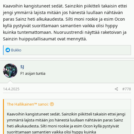
Kaavoihin kangistuneet sedät. Sainzikin piikitteli takaisin ettei
jengi ymmärrä lajista mitään jos hänestä luullaan nähtävän
paras Sainz heti alkukaudesta. Silti moni rookie ja esim Ocon
kyllä pystyivät suorittamaan samantien vaikka olisi hyppy
kuinka tuntemattomaan. Nuoruustrendi näyttää raketoivan ja
Sainzin huipputallisaumat ovat mennyttä.
R
Bukko
e
a
SJ
k
t
F1 asijan tuntia
i
o
14.4.2025
#778
t
:
The Hallikainen™ sanoi:
Kaavoihin kangistuneet sedät. Sainzikin piikitteli takaisin ettei jengi
ymmärrä lajista mitään jos hänestä luullaan nähtävän paras Sainz
heti alkukaudesta. Silti moni rookie ja esim Ocon kyllä pystyivät
suorittamaan samantien vaikka olisi hyppy kuinka