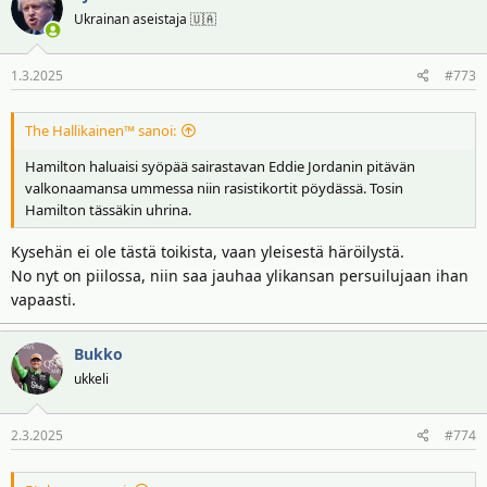
Ukrainan aseistaja 🇺🇦
1.3.2025
#773
The Hallikainen™ sanoi:
Hamilton haluaisi syöpää sairastavan Eddie Jordanin pitävän
valkonaamansa ummessa niin rasistikortit pöydässä. Tosin
Hamilton tässäkin uhrina.
Kysehän ei ole tästä toikista, vaan yleisestä häröilystä.
No nyt on piilossa, niin saa jauhaa ylikansan persuilujaan ihan
vapaasti.
Bukko
ukkeli
2.3.2025
#774