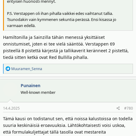
erityisen huonosti mennyt.
P.S. Verstappen oli ihan pihalla vaikkei edes vaihtanut tallia.
Tsunodakin vain kymmenen sekuntia perässä. Ensi kisassa jo
varmaan edellä.
Hamiltonilla ja Sainzilla tähän menessä yksittäiset
onnistumiset, joten ei tee vielä sääntöä. Verstappen 69
pisteellä 8 pistettä kärjestä ja tallikaverit keränneet 2 pistettä,
tiedä sitten ketkä ovat Red Bullilla pihalla.
R
Muuramen_Senna
e
a
Punainen
k
t
Well-known member
i
o
14.4.2025
#780
t
:
Tämä kausi on todistanut sen, että noissa kalustoissa on todella
suuria keskinäisiä eroavuuksia. Lähtökohtaisesti voisi uskoa,
että formulakuljettajat tällä tasolla ovat mestareita