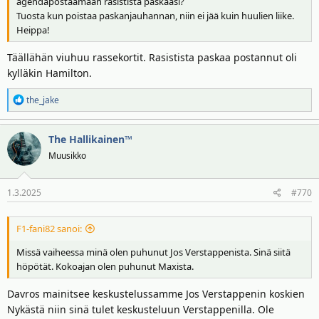
agendapostaamaan rasistista paskaasi?
Tuosta kun poistaa paskanjauhannan, niin ei jää kuin huulien liike.
Heippa!
Täällähän viuhuu rassekortit. Rasistista paskaa postannut oli
kylläkin Hamilton.
R
the_jake
e
a
The Hallikainen™
k
t
Muusikko
i
o
1.3.2025
#770
t
:
F1-fani82 sanoi:
Missä vaiheessa minä olen puhunut Jos Verstappenista. Sinä siitä
höpötät. Kokoajan olen puhunut Maxista.
Davros mainitsee keskustelussamme Jos Verstappenin koskien
Nykästä niin sinä tulet keskusteluun Verstappenilla. Ole