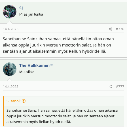
a
SJ
k
t
F1 asijan tuntia
i
o
14.4.2025
#776
t
:
Sanoihan se Sainz ihan samaa, että hänelläkin ottaa oman
aikansa oppia juurikin Mersun moottorin salat. Ja hän on
sentään ajanut aikaisemmin myös Rellun hybdrideillä.
The Hallikainen™
Muusikko
14.4.2025
#777
SJ sanoi:
Sanoihan se Sainz ihan samaa, että hänelläkin ottaa oman aikansa
oppia juurikin Mersun moottorin salat. Ja hän on sentään ajanut
aikaisemmin myös Rellun hybdrideillä.