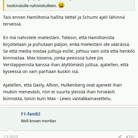
i
r
keskinäisille nahisteluilleen.
t
ä
Tais ennen Hamiltonia hallita Vettel ja Schumi ajeli lähinnä
t
a
terveisiä.
j
a
En mä nahistele mielestäni. Totesin, että Hamiltonista
kirjoitetaan ja puhutaan paljon, enkä mielestäni ole väärässä.
Se että media nostaa juttuja esille, johtuu vain siitä että henkilö
kiinnostaa. Max toisena, jonka peesissä tulee Jos
Verstappenista kanssa ihan älyttömästi juttua, ajatellen, että
kyseessä on vain parhaan kuskin isä.
Ajatellen, että Gasly, Albon, Hulkenberg ovat ajaneet ihan
mukiin menevästi, niin ei suurta yleisöä ihan hirveästi
kiinnosta, toisin kuin Max - Lewis vastakkainasettelu.
F1-fani82
Well-known member
1.3.2025
#762