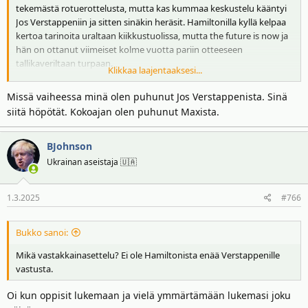
tekemästä rotuerottelusta, mutta kas kummaa keskustelu kääntyi
Jos Verstappeniin ja sitten sinäkin heräsit. Hamiltonilla kyllä kelpaa
kertoa tarinoita uraltaan kiikkustuolissa, mutta the future is now ja
hän on ottanut viimeiset kolme vuotta pariin otteeseen
tallikaveriltaan turpaan.
Klikkaa laajentaaksesi...
Ja mitä tulee Verstappenin mestaruuksien keulimiseen
Missä vaiheessa minä olen puhunut Jos Verstappenista. Sinä
Ferraritoikissa
niin:
siitä höpötät. Kokoajan olen puhunut Maxista.
BJohnson
Ukrainan aseistaja 🇺🇦
1.3.2025
#766
Bukko sanoi:
Mikä vastakkainasettelu? Ei ole Hamiltonista enää Verstappenille
vastusta.
Oi kun oppisit lukemaan ja vielä ymmärtämään lukemasi joku