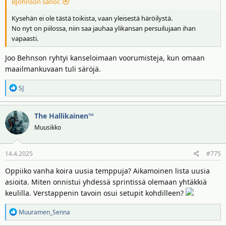
BJohnson sanoi:
Kysehän ei ole tästä toikista, vaan yleisestä häröilystä.
No nyt on piilossa, niin saa jauhaa ylikansan persuilujaan ihan
vapaasti.
Joo Behnson ryhtyi kanseloimaan voorumisteja, kun omaan
maailmankuvaan tuli säröjä.
R
SJ
e
a
The Hallikainen™
k
t
Muusikko
i
o
14.4.2025
#775
t
:
Oppiiko vanha koira uusia temppuja? Aikamoinen lista uusia
asioita. Miten onnistui yhdessä sprintissä olemaan yhtäkkiä
keulilla. Verstappenin tavoin osui setupit kohdilleen?
R
Muuramen_Senna
e