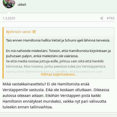
ukkeli
1.3.2025
#763
BJohnson sanoi:
Tais ennen Hamiltonia hallita Vettel ja Schumi ajeli lähinnä terveisiä.
En mä nahistele mielestäni. Totesin, että Hamiltonista kirjoitetaan ja
puhutaan paljon, enkä mielestäni ole väärässä.
Se että media nostaa juttuja esille, johtuu vain siitä että henkilö
kiinnostaa. Max toisena, jonka peesissä tulee Jos Verstappenista
kanssa ihan älyttömästi juttua, ajatellen, että kyseessä on vain
Klikkaa laajentaaksesi...
parhaan kuskin isä.
Mikä vastakkainasettelu? Ei ole Hamiltonista enää
Ajatellen, että Gasly, Albon, Hulkenberg ovat ajaneet ihan mukiin
Verstappenille vastusta. Eikä ole koskaan ollutkaan. Oikeassa
menevästi, niin ei suurta yleisöä ihan hirveästi kiinnosta, toisin kuin
autossa oikeaan aikaan. Eiköhän Verstappen pistä kaikki
Max - Lewis vastakkainasettelu.
Hamiltonin ennätykset murskaksi, vaikka nyt pari välivuotta
tuleekin ennen tallinvaihtoa.