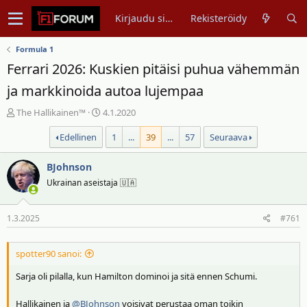
Kirjaudu sisään
Rekisteröidy
Formula 1
Ferrari 2026: Kuskien pitäisi puhua vähemmän
ja markkinoida autoa lujempaa
V
A
The Hallikainen™
4.1.2020
i
l
Edellinen
1
...
39
...
57
Seuraava
e
o
s
i
t
BJohnson
t
i
u
Ukrainan aseistaja 🇺🇦
k
s
e
p
1.3.2025
#761
t
ä
j
i
u
v
spotter90 sanoi:
n
ä
Sarja oli pilalla, kun Hamilton dominoi ja sitä ennen Schumi.
a
m
l
ä
Hallikainen ja
@BJohnson
voisivat perustaa oman toikin
o
ä