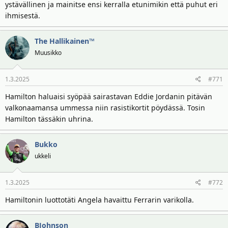
ystävällinen ja mainitse ensi kerralla etunimikin että puhut eri
ihmisestä.
The Hallikainen™
Muusikko
1.3.2025
#771
Hamilton haluaisi syöpää sairastavan Eddie Jordanin pitävän
valkonaamansa ummessa niin rasistikortit pöydässä. Tosin
Hamilton tässäkin uhrina.
Bukko
ukkeli
1.3.2025
#772
Hamiltonin luottotäti Angela havaittu Ferrarin varikolla.
BJohnson