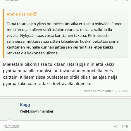
Axefield sanoi:
Tämä ratarajojen ylitys on mielestäni aika erikoista nykyään. Ennen
muistan rajan olleen siinä asfaltin reunalla olevalla valkoisella
viivalla. Nykyään taas vasta kanttarien takana. Eli ilmeisesti
sellaisessa mutkassa saa sitten kilpailevan kuskin pakottaa sinne
kanttarien reunalle kunhan jättää sen verran tilaa, ettei kaikki
renkaat ole kokonaan ulkona.
Mielestäni oikomisissa tulkitaan ratarajoja niin että kaksi
pyörää pitää olla radaksi luettavan alueen puolella edes
osittain. Kiilaamisissa puolestaan pitää olla tilaa ajaa neljä
pyörää kokonaan radaksi luettavalla alueella.
Viimeksi muokattu:
17.7.2020
Kagg
Well-known member
18.7.2020
#19