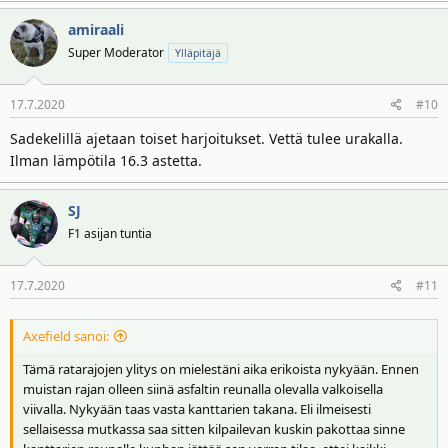
amiraali
Super Moderator
Ylläpitäjä
17.7.2020
#10
Sadekelillä ajetaan toiset harjoitukset. Vettä tulee urakalla.
Ilman lämpötila 16.3 astetta.
SJ
F1 asijan tuntia
17.7.2020
#11
Axefield sanoi:
Tämä ratarajojen ylitys on mielestäni aika erikoista nykyään. Ennen
muistan rajan olleen siinä asfaltin reunalla olevalla valkoisella
viivalla. Nykyään taas vasta kanttarien takana. Eli ilmeisesti
sellaisessa mutkassa saa sitten kilpailevan kuskin pakottaa sinne