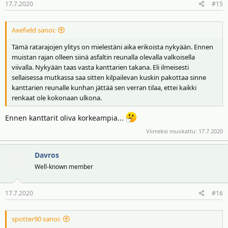
17.7.2020
#15
Axefield sanoi:
Tämä ratarajojen ylitys on mielestäni aika erikoista nykyään. Ennen
muistan rajan olleen siinä asfaltin reunalla olevalla valkoisella
viivalla. Nykyään taas vasta kanttarien takana. Eli ilmeisesti
sellaisessa mutkassa saa sitten kilpailevan kuskin pakottaa sinne
kanttarien reunalle kunhan jättää sen verran tilaa, ettei kaikki
renkaat ole kokonaan ulkona.
Ennen kanttarit oliva korkeampia...
Viimeksi muokattu:
17.7.2020
Davros
Well-known member
17.7.2020
#16
spotter90 sanoi: