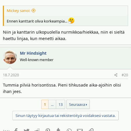
Mickey sanoi:
Ennen kanttarit oliva korkeampia...
Niin ja kanttarin ulkopuolella nurmikkoa/hiekkaa, niin ei sieltä
haettu linjaa, kun menetti aikaa.
Mr Hindsight
Well-known member
18.7.2020
#20
Tummia pilviä horisontissa. Pieni tihkusade aika-ajoihin olisi
ihan jees.
1
...
13
Seuraava
Sinun täytyy kirjautua tai rekisteröityä voidaksesi vastata.
Facebook
Twitter
Reddit
Pinterest
Tumblr
WhatsApp
Sähköposti
Linkki