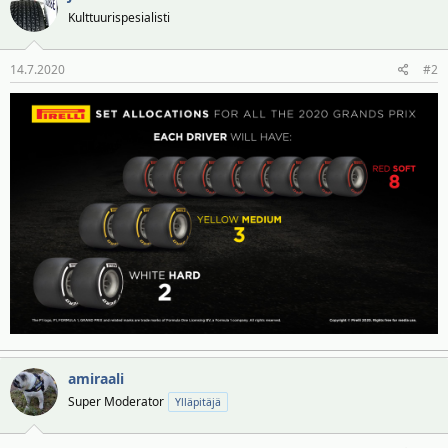
Kulttuurispesialisti
14.7.2020
#2
amiraali
Super Moderator
Ylläpitäjä