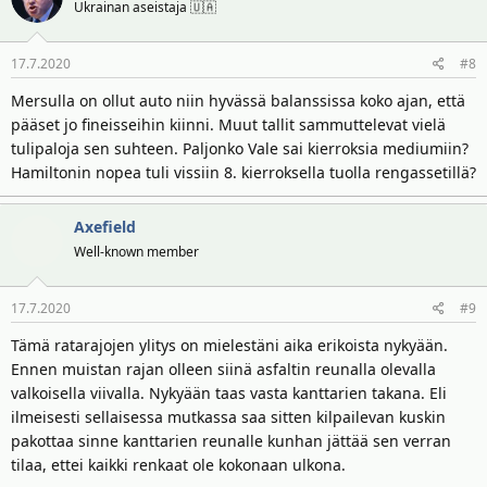
Ukrainan aseistaja 🇺🇦
17.7.2020
#8
Mersulla on ollut auto niin hyvässä balanssissa koko ajan, että
pääset jo fineisseihin kiinni. Muut tallit sammuttelevat vielä
tulipaloja sen suhteen. Paljonko Vale sai kierroksia mediumiin?
Hamiltonin nopea tuli vissiin 8. kierroksella tuolla rengassetillä?
Axefield
Well-known member
17.7.2020
#9
Tämä ratarajojen ylitys on mielestäni aika erikoista nykyään.
Ennen muistan rajan olleen siinä asfaltin reunalla olevalla
valkoisella viivalla. Nykyään taas vasta kanttarien takana. Eli
ilmeisesti sellaisessa mutkassa saa sitten kilpailevan kuskin
pakottaa sinne kanttarien reunalle kunhan jättää sen verran
tilaa, ettei kaikki renkaat ole kokonaan ulkona.