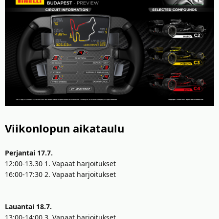
t
ä
t
a
j
a
Viikonlopun aikataulu
Perjantai 17.7.
12:00-13.30 1. Vapaat harjoitukset
16:00-17:30 2. Vapaat harjoitukset
Lauantai 18.7.
13:00-14:00 3. Vapaat harjoitukset