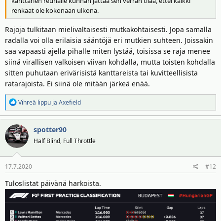
kanttarien reunalle kunhan jättää sen verran tilaa, ettei kaikki
renkaat ole kokonaan ulkona.
Rajoja tulkitaan mielivaltaisesti mutkakohtaisesti. Jopa samalla
radalla voi olla erilaisia sääntöjä eri mutkien suhteen. Joissakin
saa vapaasti ajella pihalle miten lystää, toisissa se raja menee
siinä virallisen valkoisen viivan kohdalla, mutta toisten kohdalla
sitten puhutaan erivärisistä kanttareista tai kuvitteellisista
ratarajoista. Ei siinä ole mitään järkeä enää.
R
Vihreä lippu
ja
Axefield
e
a
spotter90
k
t
Half Blind, Full Throttle
i
o
17.7.2020
#12
t
:
Tuloslistat päivänä harkoista.