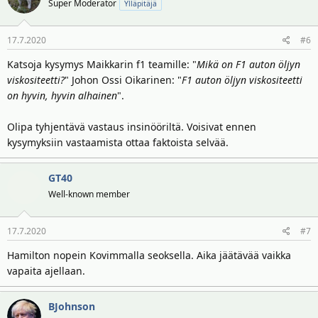
Super Moderator
Ylläpitäjä
17.7.2020
#6
Katsoja kysymys Maikkarin f1 teamille: "
Mikä on F1 auton öljyn
viskositeetti?
" Johon Ossi Oikarinen: "
F1 auton öljyn viskositeetti
on hyvin, hyvin alhainen
".
Olipa tyhjentävä vastaus insinööriltä. Voisivat ennen
kysymyksiin vastaamista ottaa faktoista selvää.
GT40
Well-known member
17.7.2020
#7
Hamilton nopein Kovimmalla seoksella. Aika jäätävää vaikka
vapaita ajellaan.
BJohnson