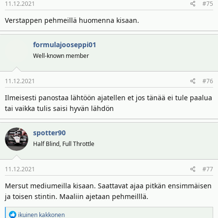
11.12.2021
#75
Verstappen pehmeillä huomenna kisaan.
formulajooseppi01
Well-known member
11.12.2021
#76
Ilmeisesti panostaa lähtöön ajatellen et jos tänää ei tule paalua
tai vaikka tulis saisi hyvän lähdön
spotter90
Half Blind, Full Throttle
11.12.2021
#77
Mersut mediumeilla kisaan. Saattavat ajaa pitkän ensimmäisen
ja toisen stintin. Maaliin ajetaan pehmeilllä.
R
ikuinen kakkonen