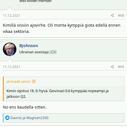
Well-known member
11.12.2021
#68
Kimillä vissiin ajovirhe. Oli monta kymppiä giota edellä ennen
vikaa sektoria.
BJohnson
Ukrainan aseistaja 🇺🇦
11.12.2021
#69
amiraali sanoi:
Kimin sijoitus 18. Ei hyvä. Giovinazi 0.6 kymppää nopeampi ja
jatkoon Q2.
No ens kaudella sitten.
R
Davros
ja
Magnum2300
e