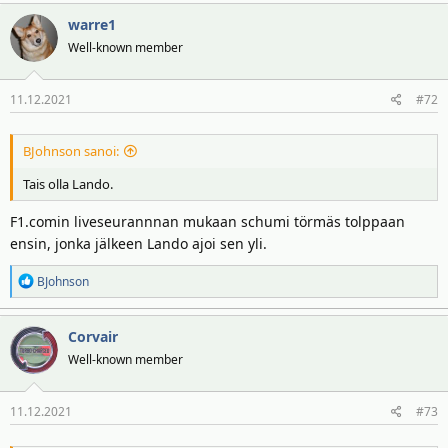
warre1
Well-known member
11.12.2021
#72
BJohnson sanoi:
Tais olla Lando.
F1.comin liveseurannnan mukaan schumi törmäs tolppaan
ensin, jonka jälkeen Lando ajoi sen yli.
R
BJohnson
e
a
Corvair
k
t
Well-known member
i
o
11.12.2021
#73
t
: