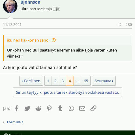
BJohnson
Ukrainan aseistaja 🇺🇦
11.12.2021
#80
ikuinen kakkonen sanoi:
Onkohan Red Bull säätänyt enemmän aika-ajoja varten kuten
viimeksi?
Ai kun joutuivat ottamaan softit alle?
Edellinen
1
2
3
4
...
65
Seuraava
Sinun täytyy kirjautua tai rekisteröityä voidaksesi vastata.
Facebook
Twitter
Reddit
Pinterest
Tumblr
WhatsApp
Sähköposti
Linkki
Jaa:
Formula 1