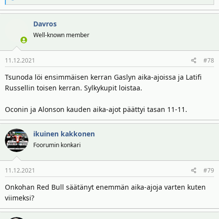
e
a
Davros
k
t
Well-known member
i
o
11.12.2021
#78
t
:
Tsunoda löi ensimmäisen kerran Gaslyn aika-ajoissa ja Latifi
Russellin toisen kerran. Sylkykupit loistaa.
Oconin ja Alonson kauden aika-ajot päättyi tasan 11-11.
ikuinen kakkonen
Foorumin konkari
11.12.2021
#79
Onkohan Red Bull säätänyt enemmän aika-ajoja varten kuten
viimeksi?