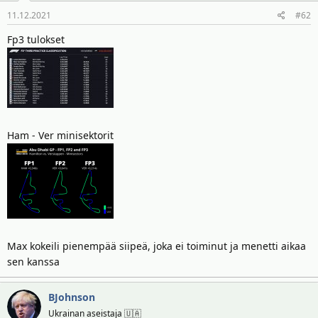
t
ä
11.12.2021
#62
t
a
Fp3 tulokset
j
a
Ham - Ver minisektorit
Max kokeili pienempää siipeä, joka ei toiminut ja menetti aikaa
sen kanssa
BJohnson
Ukrainan aseistaja 🇺🇦