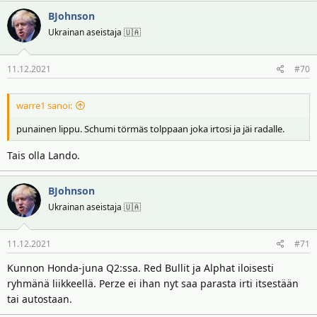
a
BJohnson
k
t
Ukrainan aseistaja 🇺🇦
i
o
11.12.2021
#70
t
:
warre1 sanoi:
punainen lippu. Schumi törmäs tolppaan joka irtosi ja jäi radalle.
Tais olla Lando.
BJohnson
Ukrainan aseistaja 🇺🇦
11.12.2021
#71
Kunnon Honda-juna Q2:ssa. Red Bullit ja Alphat iloisesti
ryhmänä liikkeellä. Perze ei ihan nyt saa parasta irti itsestään
tai autostaan.