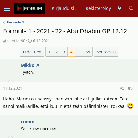
Kirjaudu sisään
Rekisteröidy
Formula 1
Formula 1 - 2021 - 22 - Abu Dhabin GP 12.12
V
A
spotter90
6.12.2021
i
l
Edellinen
1
2
3
4
...
65
Seuraava
e
o
s
i
t
Mikko_A
t
i
u
Työtön.
k
s
e
p
11.12.2021
#61
t
ä
j
i
Haha. Marini oli päässyt ihan varikolle asti julkisuuteen. Toto
u
v
sanoi maikkarille, että kuulin että teän pääministeri rokkaa.
n
ä
a
m
l
ä
comm
o
ä
Well-known member
i
r