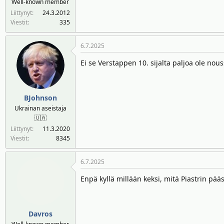
Well-known member
n
ä
Liittynyt
24.3.2012
a
m
Viestit
335
l
ä
o
ä
6.7.2025
i
r
t
ä
Ei se Verstappen 10. sijalta paljoa ole nous
t
a
j
BJohnson
a
Ukrainan aseistaja
🇺🇦
Liittynyt
11.3.2020
Viestit
8345
6.7.2025
Enpä kyllä millään keksi, mitä Piastrin pääs
Davros