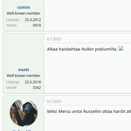
comm
Well-known member
Liittynyt
25.3.2012
Viestit
5974
6.7.2025
Alkaa haiskahtaa Hulkin podiumilta.
ouzei
Well-known member
Liittynyt
22.5.2018
Viestit
3342
6.7.2025
Miksi Mersu antoi Russellin ottaa hardit a