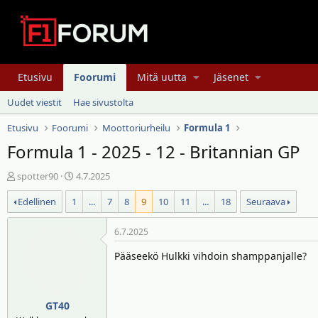
Etusivu
Foorumi
Mitä uutta
Jäsenet
Uudet viestit
Hae sivustolta
Etusivu
Foorumi
Moottoriurheilu
Formula 1
Formula 1 - 2025 - 12 - Britannian GP
V
A
spotter90
4.7.2025
i
l
Edellinen
1
...
7
8
9
10
11
...
18
Seuraava
e
o
s
i
t
t
6.7.2025
i
u
Pääseekö Hulkki vihdoin shamppanjalle?
k
s
e
p
t
ä
j
i
GT40
u
v