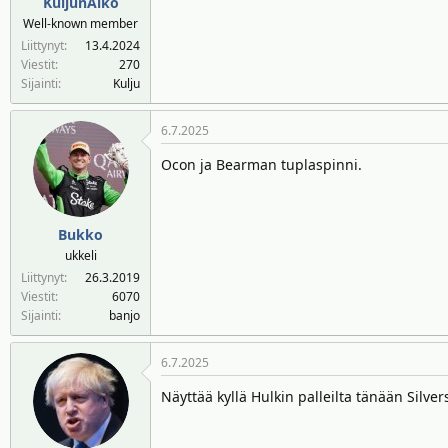
KuljunAlko
Well-known member
Liittynyt
13.4.2024
Viestit
270
Sijainti
Kulju
6.7.2025
Ocon ja Bearman tuplaspinni.
Bukko
ukkeli
Liittynyt
26.3.2019
Viestit
6070
Sijainti
banjo
6.7.2025
Näyttää kyllä Hulkin palleilta tänään Silver