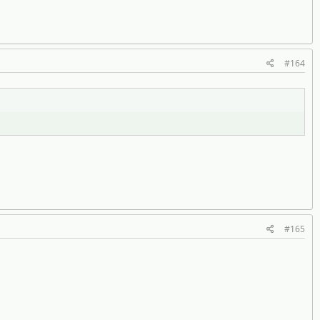
#164
#165