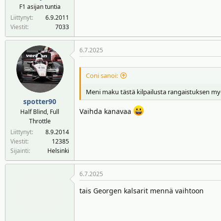
F1 asijan tuntia
Liittynyt
6.9.2011
Viestit
7033
6.7.2025
Coni sanoi:
Meni maku tästä kilpailusta rangaistuksen my
spotter90
Vaihda kanavaa
Half Blind, Full
Throttle
Liittynyt
8.9.2014
Viestit
12385
Sijainti
Helsinki
6.7.2025
tais Georgen kalsarit mennä vaihtoon