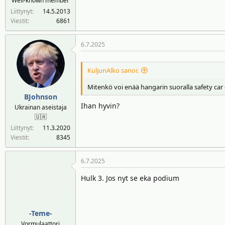
Well-known member
Liittynyt
14.5.2013
Viestit
6861
6.7.2025
KuljunAlko sanoi:
Mitenkö voi enää hangarin suoralla safety car e
BJohnson
Ihan hyvin?
Ukrainan aseistaja
🇺🇦
Liittynyt
11.3.2020
Viestit
8345
6.7.2025
Hulk 3. Jos nyt se eka podium
-Teme-
Vormulaattori