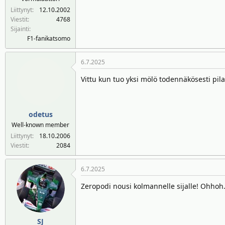
Liittynyt
12.10.2002
Viestit
4768
Sijainti
F1-fanikatsomo
6.7.2025
Vittu kun tuo yksi mölö todennäkösesti pil
odetus
Well-known member
Liittynyt
18.10.2006
Viestit
2084
6.7.2025
Zeropodi nousi kolmannelle sijalle! Ohhoh.
SJ