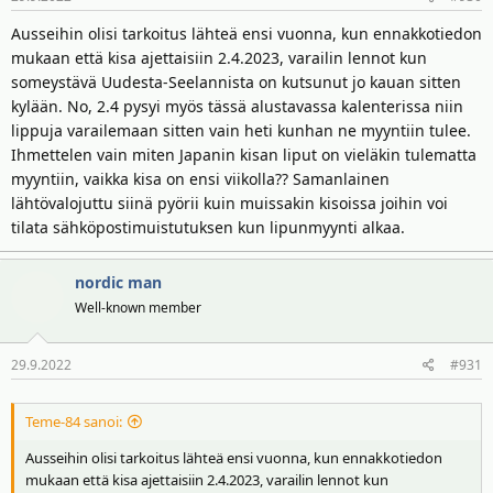
Ausseihin olisi tarkoitus lähteä ensi vuonna, kun ennakkotiedon
mukaan että kisa ajettaisiin 2.4.2023, varailin lennot kun
someystävä Uudesta-Seelannista on kutsunut jo kauan sitten
kylään. No, 2.4 pysyi myös tässä alustavassa kalenterissa niin
lippuja varailemaan sitten vain heti kunhan ne myyntiin tulee.
Ihmettelen vain miten Japanin kisan liput on vieläkin tulematta
myyntiin, vaikka kisa on ensi viikolla?? Samanlainen
lähtövalojuttu siinä pyörii kuin muissakin kisoissa joihin voi
tilata sähköpostimuistutuksen kun lipunmyynti alkaa.
nordic man
Well-known member
29.9.2022
#931
Teme-84 sanoi:
Ausseihin olisi tarkoitus lähteä ensi vuonna, kun ennakkotiedon
mukaan että kisa ajettaisiin 2.4.2023, varailin lennot kun