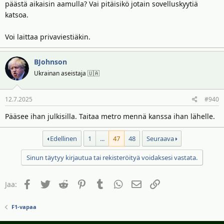
päästä aikaisin aamulla? Vai pitäisikö jotain sovelluskyytiä
katsoa.
Voi laittaa privaviestiäkin.
BJohnson
Ukrainan aseistaja 🇺🇦
12.7.2025
#940
Pääsee ihan julkisilla. Taitaa metro mennä kanssa ihan lähelle.
Edellinen
1
...
47
48
Seuraava
Sinun täytyy kirjautua tai rekisteröityä voidaksesi vastata.
Facebook
Twitter
Reddit
Pinterest
Tumblr
WhatsApp
Sähköposti
Linkki
Jaa:
F1-vapaa