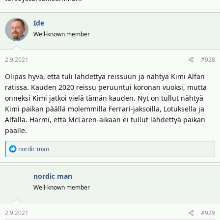
Ide
Well-known member
2.9.2021
#928
Olipas hyvä, että tuli lähdettyä reissuun ja nähtyä Kimi Alfan
ratissa. Kauden 2020 reissu peruuntui koronan vuoksi, mutta
onneksi Kimi jatkoi vielä tämän kauden. Nyt on tullut nähtyä
Kimi paikan päällä molemmilla Ferrari-jaksoilla, Lotuksella ja
Alfalla. Harmi, että McLaren-aikaan ei tullut lähdettyä paikan
päälle.
R
nordic man
e
a
nordic man
k
t
Well-known member
i
o
2.9.2021
#929
t