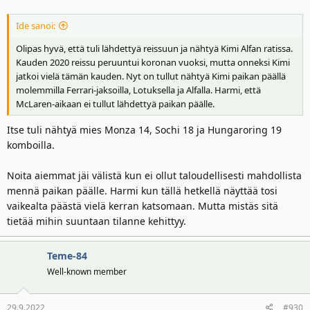
:
Ide sanoi:
Olipas hyvä, että tuli lähdettyä reissuun ja nähtyä Kimi Alfan ratissa.
Kauden 2020 reissu peruuntui koronan vuoksi, mutta onneksi Kimi
jatkoi vielä tämän kauden. Nyt on tullut nähtyä Kimi paikan päällä
molemmilla Ferrari-jaksoilla, Lotuksella ja Alfalla. Harmi, että
McLaren-aikaan ei tullut lähdettyä paikan päälle.
Itse tuli nähtyä mies Monza 14, Sochi 18 ja Hungaroring 19
komboilla.
Noita aiemmat jäi välistä kun ei ollut taloudellisesti mahdollista
mennä paikan päälle. Harmi kun tällä hetkellä näyttää tosi
vaikealta päästä vielä kerran katsomaan. Mutta mistäs sitä
tietää mihin suuntaan tilanne kehittyy.
Teme-84
Well-known member
29.9.2022
#930