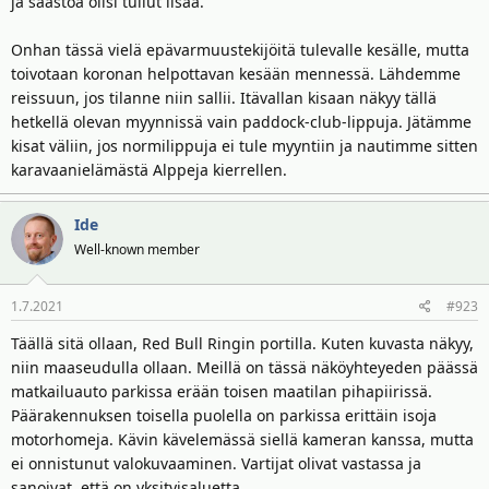
ja säästöä olisi tullut lisää.
Onhan tässä vielä epävarmuustekijöitä tulevalle kesälle, mutta
toivotaan koronan helpottavan kesään mennessä. Lähdemme
reissuun, jos tilanne niin sallii. Itävallan kisaan näkyy tällä
hetkellä olevan myynnissä vain paddock-club-lippuja. Jätämme
kisat väliin, jos normilippuja ei tule myyntiin ja nautimme sitten
karavaanielämästä Alppeja kierrellen.
Ide
Well-known member
1.7.2021
#923
Täällä sitä ollaan, Red Bull Ringin portilla. Kuten kuvasta näkyy,
niin maaseudulla ollaan. Meillä on tässä näköyhteyeden päässä
matkailuauto parkissa erään toisen maatilan pihapiirissä.
Päärakennuksen toisella puolella on parkissa erittäin isoja
motorhomeja. Kävin kävelemässä siellä kameran kanssa, mutta
ei onnistunut valokuvaaminen. Vartijat olivat vastassa ja
sanoivat, että on yksityisaluetta.