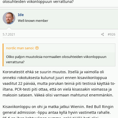
olosuhteiden viikonloppuun verrattuna?
Ide
Well-known member
5.7.2021
#926
nordic man sanoi:
Oliko paljon muutoksia normaalien olosuhteiden viikonloppuun
verrattuna?
Koronatestit ehkä se suurin muutos. Itsellä ja vaimolla oli
onneksi rokotuksesta kulunut juuri ennen kisaviikonloppua
vaaditut 22 päivää, mutta porukan teiniä piti testissä käyttää to-
iltana. PCR-testi piti ottaa, että on vielä kisassakin voimassa ja
maksoin satasen. Väkeä olisi varmaan mahtunut enemmänkin.
Kisaviikonloppu on ohi ja matka jatkui Wieniin. Red Bull Ringin
general admission -lippu antaa kyllä hyvin vastinetta rahalle.