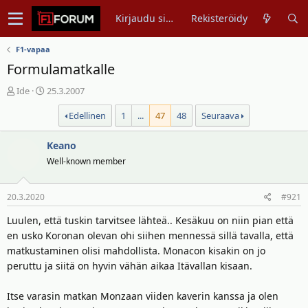
Kirjaudu sisään
Rekisteröidy
F1-vapaa
Formulamatkalle
V
A
Ide
25.3.2007
i
l
Edellinen
1
...
47
48
Seuraava
e
o
s
i
t
t
Keano
i
u
Well-known member
k
s
e
p
20.3.2020
#921
t
ä
j
i
Luulen, että tuskin tarvitsee lähteä.. Kesäkuu on niin pian että
u
v
en usko Koronan olevan ohi siihen mennessä sillä tavalla, että
n
ä
matkustaminen olisi mahdollista. Monacon kisakin on jo
a
m
peruttu ja siitä on hyvin vähän aikaa Itävallan kisaan.
l
ä
o
ä
Itse varasin matkan Monzaan viiden kaverin kanssa ja olen
i
r