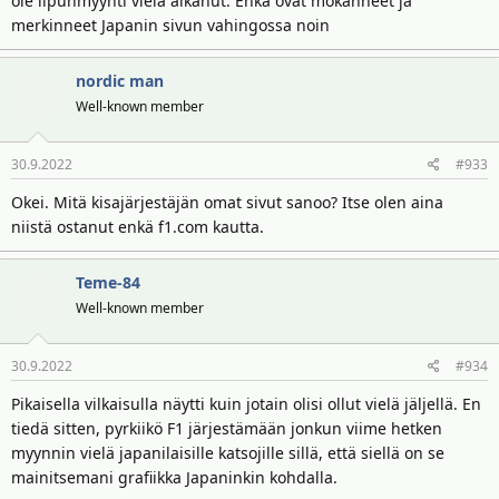
ole lipunmyynti vielä alkanut. Ehkä ovat mokanneet ja
merkinneet Japanin sivun vahingossa noin
nordic man
Well-known member
30.9.2022
#933
Okei. Mitä kisajärjestäjän omat sivut sanoo? Itse olen aina
niistä ostanut enkä f1.com kautta.
Teme-84
Well-known member
30.9.2022
#934
Pikaisella vilkaisulla näytti kuin jotain olisi ollut vielä jäljellä. En
tiedä sitten, pyrkiikö F1 järjestämään jonkun viime hetken
myynnin vielä japanilaisille katsojille sillä, että siellä on se
mainitsemani grafiikka Japaninkin kohdalla.