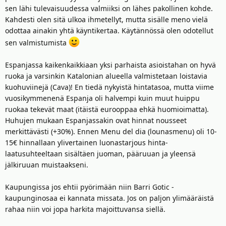
sen lähi tulevaisuudessa valmiiksi on lähes pakollinen kohde.
Kahdesti olen sitä ulkoa ihmetellyt, mutta sisälle meno vielä
odottaa ainakin yhtä käyntikertaa. Käytännössä olen odotellut
sen valmistumista
Espanjassa kaikenkaikkiaan yksi parhaista asioistahan on hyvä
ruoka ja varsinkin Katalonian alueella valmistetaan loistavia
kuohuviinejä (Cava)! En tiedä nykyistä hintatasoa, mutta viime
vuosikymmenenä Espanja oli halvempi kuin muut huippu
ruokaa tekevät maat (itäistä eurooppaa ehkä huomioimatta).
Huhujen mukaan Espanjassakin ovat hinnat nousseet
merkittävästi (+30%). Ennen Menu del dia (lounasmenu) oli 10-
15€ hinnallaan ylivertainen luonastarjous hinta-
laatusuhteeltaan sisältäen juoman, pääruuan ja yleensä
jälkiruuan muistaakseni.
Kaupungissa jos ehtii pyörimään niin Barri Gotic -
kaupunginosaa ei kannata missata. Jos on paljon ylimääräistä
rahaa niin voi jopa harkita majoittuvansa siellä.