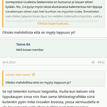
someystävä Uudesta-Seelannista on kutsunut jo kauan sitten
kylään. No, 2.4 pysyi myös tässä alustavassa kalenterissa niin lippuja
varailemaan sitten vain heti kunhan ne myyntiin tulee. Ihmettelen
vain miten Japanin kisan liput on vieläkin tulematta myyntiin, vaikka
kisa on ensi viikolla?? Samanlainen lähtövalojuttu siinä pyörii kuin
Klikkaa laajentaaksesi...
muissakin kisoissa joihin voi tilata sähköpostimuistutuksen kun
lipunmyynti alkaa.
Olisiko mahdollista että on myyty loppuun jo?
Teme-84
Well-known member
30.9.2022
#932
nordic man sanoi:
Olisiko mahdollista että on myyty loppuun jo?
Se nyt tietenkin tuntuisi loogiselta, mutta kun katsoin sitä
lippukaupan sivua niin ihan sama lähtövalografiikka siinä
kuitenkin pyöri mikä niissäkin kisoissa, joissa varmuudella ei