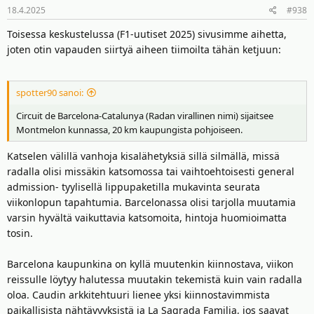
18.4.2025
#938
Toisessa keskustelussa (F1-uutiset 2025) sivusimme aihetta,
joten otin vapauden siirtyä aiheen tiimoilta tähän ketjuun:
spotter90 sanoi:
Circuit de Barcelona-Catalunya (Radan virallinen nimi) sijaitsee
Montmelon kunnassa, 20 km kaupungista pohjoiseen.
Katselen välillä vanhoja kisalähetyksiä sillä silmällä, missä
radalla olisi missäkin katsomossa tai vaihtoehtoisesti general
admission- tyylisellä lippupaketilla mukavinta seurata
viikonlopun tapahtumia. Barcelonassa olisi tarjolla muutamia
varsin hyvältä vaikuttavia katsomoita, hintoja huomioimatta
tosin.
Barcelona kaupunkina on kyllä muutenkin kiinnostava, viikon
reissulle löytyy halutessa muutakin tekemistä kuin vain radalla
oloa. Caudin arkkitehtuuri lienee yksi kiinnostavimmista
paikallisista nähtävyyksistä ja La Sagrada Familia, jos saavat