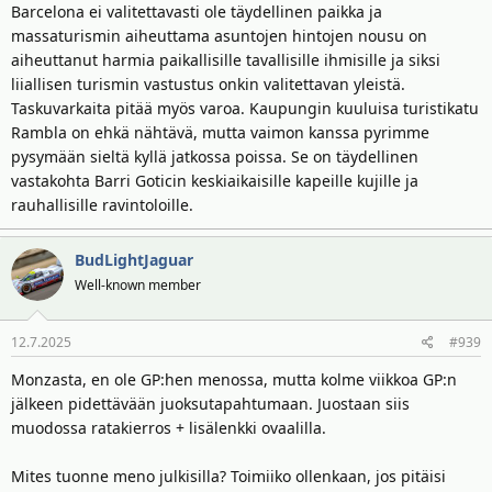
Barcelona ei valitettavasti ole täydellinen paikka ja
massaturismin aiheuttama asuntojen hintojen nousu on
aiheuttanut harmia paikallisille tavallisille ihmisille ja siksi
liiallisen turismin vastustus onkin valitettavan yleistä.
Taskuvarkaita pitää myös varoa. Kaupungin kuuluisa turistikatu
Rambla on ehkä nähtävä, mutta vaimon kanssa pyrimme
pysymään sieltä kyllä jatkossa poissa. Se on täydellinen
vastakohta Barri Goticin keskiaikaisille kapeille kujille ja
rauhallisille ravintoloille.
BudLightJaguar
Well-known member
12.7.2025
#939
Monzasta, en ole GP:hen menossa, mutta kolme viikkoa GP:n
jälkeen pidettävään juoksutapahtumaan. Juostaan siis
muodossa ratakierros + lisälenkki ovaalilla.
Mites tuonne meno julkisilla? Toimiiko ollenkaan, jos pitäisi