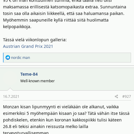
95 € on ihan kohtuulinen summa, enkä täällä heti olisi
maksamassa erillisestä katsomopaikasta extraa. Sunnuntaina
tosin saa olla aikaisin liikkeellä, että saa haluamansa paikan.
Myöhemmin saapuneille kyllä riittää siitä huolimatta
kelpopaikkoja.
Tässä vielä viikonlopun galleria:
Austrian Grand Prix 2021
R
nordic man
e
a
Teme-84
k
t
Well-known member
i
o
16.7.2021
#927
t
:
Monzan kisan lipunmyynti ei vieläkään ole alkanut, vaikka
esimerkiksi 5 myöhempään kisaan jo saa? Tätä vähän itse tässä
pohdiskelen, etenkin kun koronan kakkospiikki tulisi käteen
26.8 eli tekisi ainakin reissusta melko lailla
terveysturvallisemman.