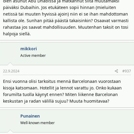
olen asunut Abu Dhabissa ja matkannut siitä muutamaksi
päiväksi Dubaihin. Jos etukäteen sopii hinnan (mieluiten
netissä tai muuten hyvissä ajoin) niin ei se ihan mahdottoman
kallista ole. Sunhan pitää päästä takaisinkin? Osaavat varmasti
rahastaa jos saavat mahdollisuuden. Muutenhan taksit on tosi
halpoja siellä.
mikkori
Active member
22.9.2024
#937
Ensi vuonna olisi tarkoitus mennä Barcelonaan vuorostaan
kisoja katsomaan. Hotellit ja lennot varattu jo. Onko kukaan
forumilta tuolla käynyt ennen? Miten liikenne Barcelonan
keskustan ja radan välillä sujuu? Muuta huomitavaa?
Punainen
Well-known member