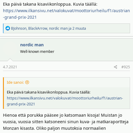
Eka päivä takana kisaviikonloppua. Kuvia täällä:
https://www.ilkansivu.net/valokuvat/moottoriurheilu/f1/austrian
-grand-prix-2021
R
BJohnson
,
BlackArrow
,
nordic man
ja 2 muuta
e
a
nordic man
k
t
Well-known member
i
o
4.7.2021
#925
t
:
Ide sanoi:
Eka päivä takana kisaviikonloppua. Kuvia täällä:
https://www.ilkansivu.net/valokuvat/moottoriurheilu/f1/austrian-
grand-prix-2021
Hienoa että porukka pääsee jo katsomaan kisoja! Muistan jo
vuosia, vuosia sitten katsoneeni sinun kuva- ja matkaraportteja
Monzan kisasta. Oliko paljon muutoksia normaalien