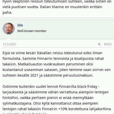
t
ä
hyvin skeptinen reissun toteutumisen suhteen, vaikka siihen on
t
vielä puolisen vuotta. Italian tilanne on muutenkin erittäin
a
paha.
j
a
Ide
Well-known member
12.3.2021
#922
Eipä se viime kesän Itävallan reissu toteutunut edes ilman
formuloita. Saimme Finnairin lennoista ja kisalipuista rahat
takaisin. Matkailuauton vuokrauksen peruminen olisi
kustantanut useamman satasen, joten teimme vaan siirron sen
suhteen kesälle 2021 ja säästimme peruutusmaksun.
Ostimme kuitenkin uudet lennot Finnairilta black friday -
tarjouksesta ja säästimme vähän verrattuna aiempiin lentojen
hintoihin, vaikka perheen pienin ei enää mennytkään
sylimatkustajana. Olisi kyllä kannattanut ottaa aiempien
lentojen rahat takaisin Finnairin +10% korotettuna lahjakorttina