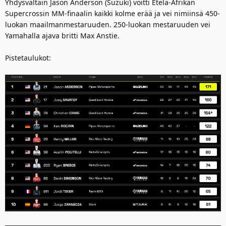
Yhdysvaltain Jason Anderson (Suzuki) voitti Etelä-Afrikan
Supercrossin MM-finaalin kaikki kolme erää ja vei nimiinsä 450-
luokan maailmanmestaruuden. 250-luokan mestaruuden vei
Yamahalla ajava britti Max Anstie.
Pistetaulukot: