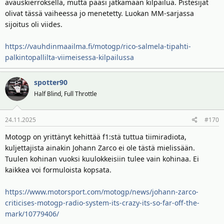
avauskierroksella, mutta pääsi jatkamaan kilpailua. Pistesijat
olivat tässä vaiheessa jo menetetty. Luokan MM-sarjassa
sijoitus oli viides.
https://vauhdinmaailma.fi/motogp/rico-salmela-tipahti-
palkintopallilta-viimeisessa-kilpailussa
spotter90
Half Blind, Full Throttle
24.11.2025
#170
Motogp on yrittänyt kehittää f1:stä tuttua tiimiradiota,
kuljettajista ainakin Johann Zarco ei ole tästä mielissään.
Tuulen kohinan vuoksi kuulokkeisiin tulee vain kohinaa. Ei
kaikkea voi formuloista kopsata.
https://www.motorsport.com/motogp/news/johann-zarco-
criticises-motogp-radio-system-its-crazy-its-so-far-off-the-
mark/10779406/