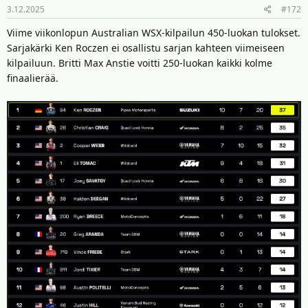
3.12.2025
#172
Viime viikonlopun Australian WSX-kilpailun 450-luokan tulokset.
Sarjakärki Ken Roczen ei osallistu sarjan kahteen viimeiseen
kilpailuun. Britti Max Anstie voitti 250-luokan kaikki kolme
finaalierää.