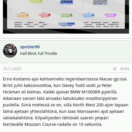
spotter90
Half Blind, Full Throttle
15.11.2025
#164
Erno Kostamo ajoi kolmanneksi legendaarisessa Macao gp:ssä.
Britit juhli kaksoisvoittoa, kun Davey Todd voitti ja Peter
Hickman oli kolmas. Kaikki ajoivat BMW M1000RR-pyörillä.
Aikanaan sanoin tätä ainoaksi katukisaksi moottoripyörien
puolella. Siinä mielessä se on, sillä North West 200-ajon tapaan
tämä ajetaan yhteislähtönä, kun taas Mansaaren ajot ajetaan
väliaikalähtönä. Kilpailijoiden lähtöväli saaren ympäri
kiertävälle Moutain Course-radalle on 10 sekuntia.