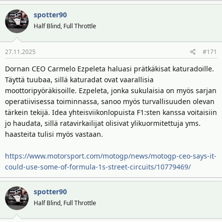
spotter90
Half Blind, Full Throttle
27.11.2025
#171
Dornan CEO Carmelo Ezpeleta haluasi prätkäkisat katuradoille.
Täyttä tuubaa, sillä katuradat ovat vaarallisia
moottoripyöräkisoille. Ezpeleta, jonka sukulaisia on myös sarjan
operatiivisessa toiminnassa, sanoo myös turvallisuuden olevan
tärkein tekijä. Idea yhteisviikonlopuista F1:sten kanssa voitaisiin
jo haudata, sillä ratavirkailijat olisivat ylikuormitettuja yms.
haasteita tulisi myös vastaan.
https://www.motorsport.com/motogp/news/motogp-ceo-says-it-
could-use-some-of-formula-1s-street-circuits/10779469/
spotter90
Half Blind, Full Throttle