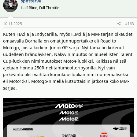
spotter90
Half Blind, Full Throttle
10.11.2025
#163
Kuten FIA:lla ja Indycarilla, myös FIM:llä ja MM-sarjan oikeudet
omaavalla Dornalla on omat junnuportaikko eli Road to
Motogp, joista korkein JuniorGP-sarja. Nyt tämä on kokenut
uudelleen brändäyksen. Näkyvin muutos on alueellisten Talent
Cup-luokkien nimimuutokset Moto4-luokiksi. Kaikissa näissä
ajetaan Honda 250R-nelitahtimoottoripyörillä. Nyt vain
järkevintä olisi vaihtaa kuninkuusluokan nimi numeraaliseksi
eli Moto1:ksi. Motogp-nimellä kutsuttaisiin jatkossa koko MM-
sarjaa.