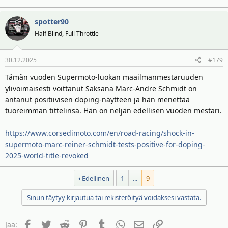
spotter90
Half Blind, Full Throttle
30.12.2025
#179
Tämän vuoden Supermoto-luokan maailmanmestaruuden
ylivoimaisesti voittanut Saksana Marc-Andre Schmidt on
antanut positiivisen doping-näytteen ja hän menettää
tuoreimman tittelinsä. Hän on neljän edellisen vuoden mestari.
https://www.corsedimoto.com/en/road-racing/shock-in-
supermoto-marc-reiner-schmidt-tests-positive-for-doping-
2025-world-title-revoked
Edellinen
1
...
9
Sinun täytyy kirjautua tai rekisteröityä voidaksesi vastata.
Facebook
Twitter
Reddit
Pinterest
Tumblr
WhatsApp
Sähköposti
Linkki
Jaa: