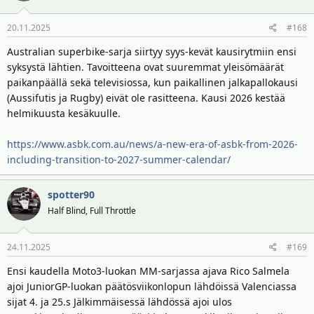
20.11.2025
#168
Australian superbike-sarja siirtyy syys-kevät kausirytmiin ensi
syksystä lähtien. Tavoitteena ovat suuremmat yleisömäärät
paikanpäällä sekä televisiossa, kun paikallinen jalkapallokausi
(Aussifutis ja Rugby) eivät ole rasitteena. Kausi 2026 kestää
helmikuusta kesäkuulle.
https://www.asbk.com.au/news/a-new-era-of-asbk-from-2026-
including-transition-to-2027-summer-calendar/
spotter90
Half Blind, Full Throttle
24.11.2025
#169
Ensi kaudella Moto3-luokan MM-sarjassa ajava Rico Salmela
ajoi JuniorGP-luokan päätösviikonlopun lähdöissä Valenciassa
sijat 4. ja 25.s Jälkimmäisessä lähdössä ajoi ulos