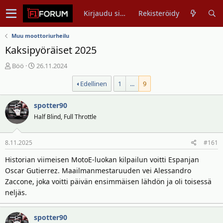
Kirjaudu sisään
Rekisteröidy
Muu moottoriurheilu
Kaksipyöräiset 2025
V
A
Böö
26.11.2024
i
l
Edellinen
1
...
9
e
o
s
i
t
spotter90
t
i
u
Half Blind, Full Throttle
k
s
e
p
8.11.2025
#161
t
ä
j
i
Historian viimeisen MotoE-luokan kilpailun voitti Espanjan
u
v
Oscar Gutierrez. Maailmanmestaruuden vei Alessandro
n
ä
Zaccone, joka voitti päivän ensimmäisen lähdön ja oli toisessä
a
m
neljäs.
l
ä
o
ä
i
r
spotter90