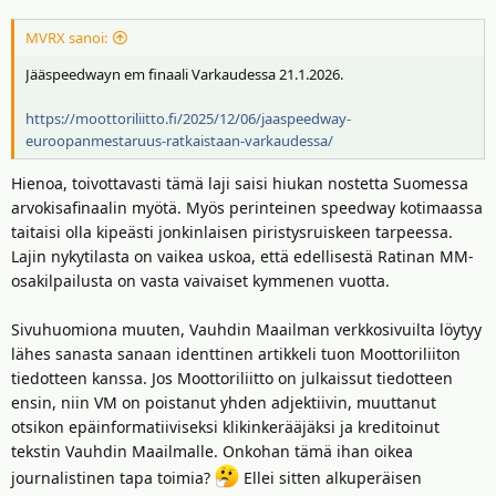
MVRX sanoi:
Jääspeedwayn em finaali Varkaudessa 21.1.2026.
https://moottoriliitto.fi/2025/12/06/jaaspeedway-
euroopanmestaruus-ratkaistaan-varkaudessa/
Hienoa, toivottavasti tämä laji saisi hiukan nostetta Suomessa
arvokisafinaalin myötä. Myös perinteinen speedway kotimaassa
taitaisi olla kipeästi jonkinlaisen piristysruiskeen tarpeessa.
Lajin nykytilasta on vaikea uskoa, että edellisestä Ratinan MM-
osakilpailusta on vasta vaivaiset kymmenen vuotta.
Sivuhuomiona muuten, Vauhdin Maailman verkkosivuilta löytyy
lähes sanasta sanaan identtinen artikkeli tuon Moottoriliiton
tiedotteen kanssa. Jos Moottoriliitto on julkaissut tiedotteen
ensin, niin VM on poistanut yhden adjektiivin, muuttanut
otsikon epäinformatiiviseksi klikinkerääjäksi ja kreditoinut
tekstin Vauhdin Maailmalle. Onkohan tämä ihan oikea
journalistinen tapa toimia?
Ellei sitten alkuperäisen