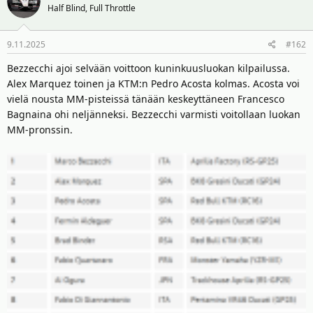
t
ä
Half Blind, Full Throttle
t
a
j
9.11.2025
#162
a
Bezzecchi ajoi selvään voittoon kuninkuusluokan kilpailussa.
Alex Marquez toinen ja KTM:n Pedro Acosta kolmas. Acosta voi
vielä nousta MM-pisteissä tänään keskeyttäneen Francesco
Bagnaina ohi neljänneksi. Bezzecchi varmisti voitollaan luokan
MM-pronssin.