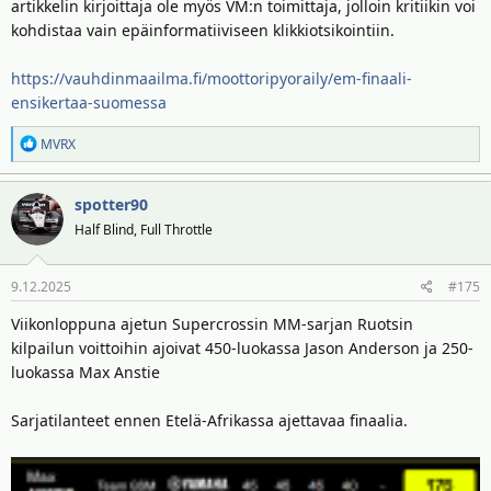
artikkelin kirjoittaja ole myös VM:n toimittaja, jolloin kritiikin voi
kohdistaa vain epäinformatiiviseen klikkiotsikointiin.
https://vauhdinmaailma.fi/moottoripyoraily/em-finaali-
ensikertaa-suomessa
R
MVRX
e
a
spotter90
k
t
Half Blind, Full Throttle
i
o
9.12.2025
#175
t
:
Viikonloppuna ajetun Supercrossin MM-sarjan Ruotsin
kilpailun voittoihin ajoivat 450-luokassa Jason Anderson ja 250-
luokassa Max Anstie
Sarjatilanteet ennen Etelä-Afrikassa ajettavaa finaalia.