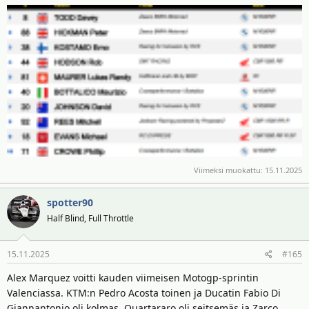
Viimeksi muokattu:
15.11.2025
spotter90
Half Blind, Full Throttle
15.11.2025
#165
Alex Marquez voitti kauden viimeisen Motogp-sprintin
Valenciassa. KTM:n Pedro Acosta toinen ja Ducatin Fabio Di
Giannantonio oli kolmas. Quartararo oli seitsemäs ja Zarco