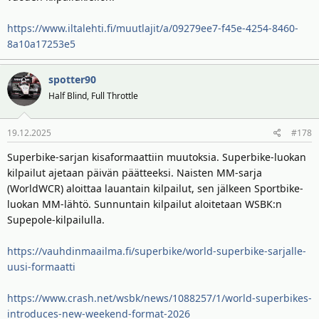
https://www.iltalehti.fi/muutlajit/a/09279ee7-f45e-4254-8460-
8a10a17253e5
spotter90
Half Blind, Full Throttle
19.12.2025
#178
Superbike-sarjan kisaformaattiin muutoksia. Superbike-luokan
kilpailut ajetaan päivän päätteeksi. Naisten MM-sarja
(WorldWCR) aloittaa lauantain kilpailut, sen jälkeen Sportbike-
luokan MM-lähtö. Sunnuntain kilpailut aloitetaan WSBK:n
Supepole-kilpailulla.
https://vauhdinmaailma.fi/superbike/world-superbike-sarjalle-
uusi-formaatti
https://www.crash.net/wsbk/news/1088257/1/world-superbikes-
introduces-new-weekend-format-2026