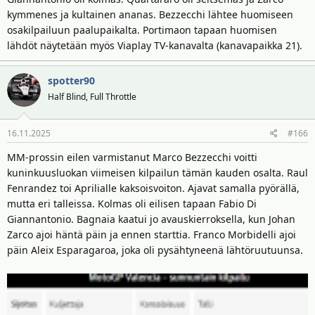
kymmenes ja kultainen ananas. Bezzecchi lähtee huomiseen
osakilpailuun paalupaikalta. Portimaon tapaan huomisen
lähdöt näytetään myös Viaplay TV-kanavalta (kanavapaikka 21).
spotter90
Half Blind, Full Throttle
16.11.2025
#166
MM-prossin eilen varmistanut Marco Bezzecchi voitti
kuninkuusluokan viimeisen kilpailun tämän kauden osalta. Raul
Fenrandez toi Aprilialle kaksoisvoiton. Ajavat samalla pyörällä,
mutta eri talleissa. Kolmas oli eilisen tapaan Fabio Di
Giannantonio. Bagnaia kaatui jo avauskierroksella, kun Johan
Zarco ajoi häntä päin ja ennen starttia. Franco Morbidelli ajoi
päin Aleix Esparagaroa, joka oli pysähtyneenä lähtöruutuunsa.