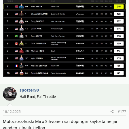
spotter90
Half Blind, Full Throttle
16.12.2025
#177
Motocross-kuski Miro Sihvonen sai dopingin käytöstä neljän
vuoden kilpailukiellon.