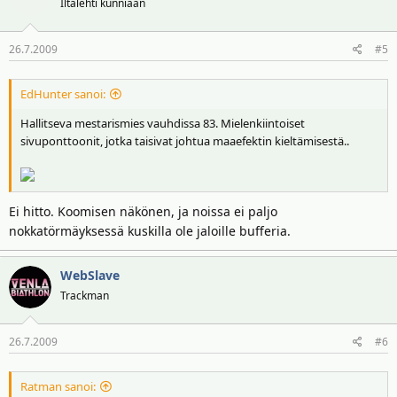
Iltalehti kunniaan
26.7.2009
#5
EdHunter sanoi:
Hallitseva mestarismies vauhdissa 83. Mielenkiintoiset
sivuponttoonit, jotka taisivat johtua maaefektin kieltämisestä..
Ei hitto. Koomisen näkönen, ja noissa ei paljo
nokkatörmäyksessä kuskilla ole jaloille bufferia.
WebSlave
Trackman
26.7.2009
#6
Ratman sanoi: