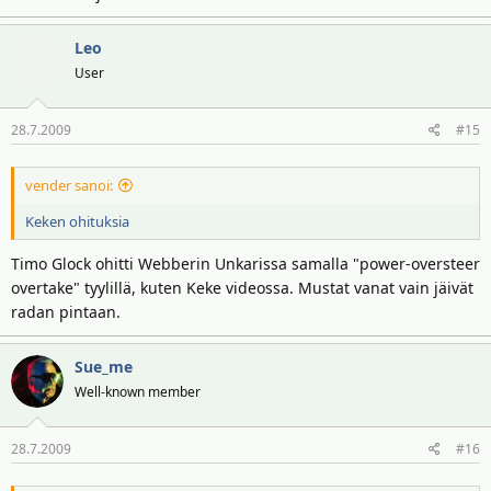
Leo
User
28.7.2009
#15
vender sanoi:
Keken ohituksia
Timo Glock ohitti Webberin Unkarissa samalla "power-oversteer
overtake" tyylillä, kuten Keke videossa. Mustat vanat vain jäivät
radan pintaan.
Sue_me
Well-known member
28.7.2009
#16