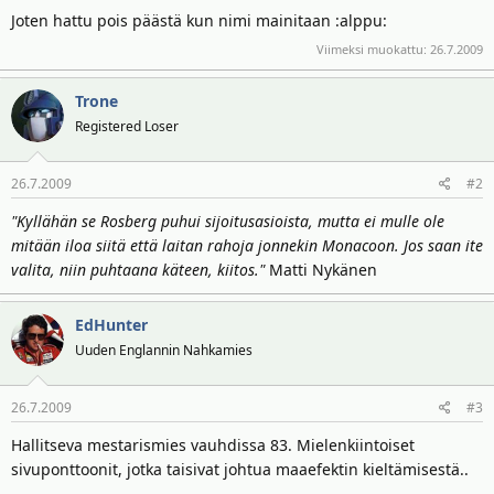
Joten hattu pois päästä kun nimi mainitaan :alppu:
Viimeksi muokattu:
26.7.2009
Trone
Registered Loser
26.7.2009
#2
"Kyllähän se Rosberg puhui sijoitusasioista, mutta ei mulle ole
mitään iloa siitä että laitan rahoja jonnekin Monacoon. Jos saan ite
valita, niin puhtaana käteen, kiitos."
Matti Nykänen
EdHunter
Uuden Englannin Nahkamies
26.7.2009
#3
Hallitseva mestarismies vauhdissa 83. Mielenkiintoiset
sivuponttoonit, jotka taisivat johtua maaefektin kieltämisestä..