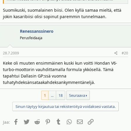
Suomikuski, suomalainen biisi. Olen kyllä samaa mieltä, että
jokin kasaribiisi olisi sopinut paremmin tunnelmaan.
Renessanssinero
Perusfeidaaja
28.7.2009
#20
Keke oli muuten ensimmäinen kuski kun voitti Hondan V6-
turbo-moottorin vauhdittamalla formula ykkösellä. Tämä
tapahtui Dallasin GP:ssä vuonna
tuhatyhdeksänsataakahdeksankymmentäneljä.
1
...
18
Seuraava
Sinun täytyy kirjautua tai rekisteröityä voidaksesi vastata.
Facebook
Twitter
Reddit
Pinterest
Tumblr
WhatsApp
Sähköposti
Linkki
Jaa: