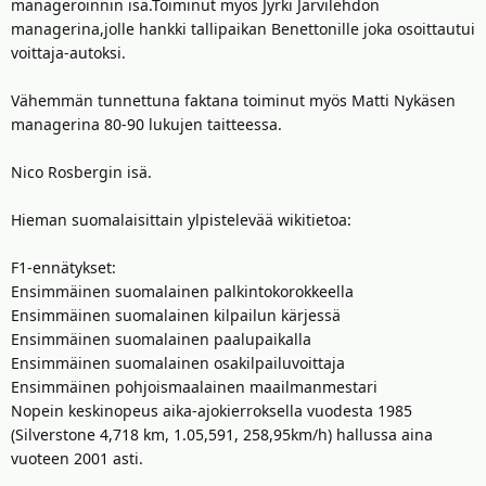
t
ä
manageroinnin isä.Toiminut myös Jyrki Järvilehdon
t
managerina,jolle hankki tallipaikan Benettonille joka osoittautui
a
voittaja-autoksi.
j
a
Vähemmän tunnettuna faktana toiminut myös Matti Nykäsen
managerina 80-90 lukujen taitteessa.
Nico Rosbergin isä.
Hieman suomalaisittain ylpistelevää wikitietoa:
F1-ennätykset:
Ensimmäinen suomalainen palkintokorokkeella
Ensimmäinen suomalainen kilpailun kärjessä
Ensimmäinen suomalainen paalupaikalla
Ensimmäinen suomalainen osakilpailuvoittaja
Ensimmäinen pohjoismaalainen maailmanmestari
Nopein keskinopeus aika-ajokierroksella vuodesta 1985
(Silverstone 4,718 km, 1.05,591, 258,95km/h) hallussa aina
vuoteen 2001 asti.