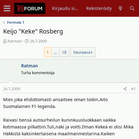
Kirjaudu sisään
Rekisteröidy
Formula 1
Keijo "Keke" Rosberg
V
A
Ratman
26.7.2009
i
l
1
...
18
Seuraava
e
o
s
i
t
Ratman
t
i
u
Turha kommentoija
k
s
e
p
26.7.2009
#1
t
ä
j
i
Mies joka ehdottomasti ansaitsee oman toikin.Aito
u
v
Suomalainen F1-legenda.
n
ä
a
m
Raivasi tiensä autourheilun kuninkuusluokkaan vaikka
l
ä
kotimaassa pilkattiin.Tuli,näki ja voitti.Ilman Kekeä ei olisi Mika
o
ä
Häkkistä kaksinkertaisena maailmanmestarina.Kaiken
i
r