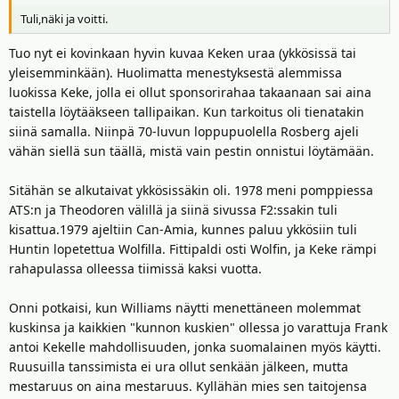
Tuli,näki ja voitti.
Tuo nyt ei kovinkaan hyvin kuvaa Keken uraa (ykkösissä tai
yleisemminkään). Huolimatta menestyksestä alemmissa
luokissa Keke, jolla ei ollut sponsorirahaa takaanaan sai aina
taistella löytääkseen tallipaikan. Kun tarkoitus oli tienatakin
siinä samalla. Niinpä 70-luvun loppupuolella Rosberg ajeli
vähän siellä sun täällä, mistä vain pestin onnistui löytämään.
Sitähän se alkutaivat ykkösissäkin oli. 1978 meni pomppiessa
ATS:n ja Theodoren välillä ja siinä sivussa F2:ssakin tuli
kisattua.1979 ajeltiin Can-Amia, kunnes paluu ykkösiin tuli
Huntin lopetettua Wolfilla. Fittipaldi osti Wolfin, ja Keke rämpi
rahapulassa olleessa tiimissä kaksi vuotta.
Onni potkaisi, kun Williams näytti menettäneen molemmat
kuskinsa ja kaikkien "kunnon kuskien" ollessa jo varattuja Frank
antoi Kekelle mahdollisuuden, jonka suomalainen myös käytti.
Ruusuilla tanssimista ei ura ollut senkään jälkeen, mutta
mestaruus on aina mestaruus. Kyllähän mies sen taitojensa