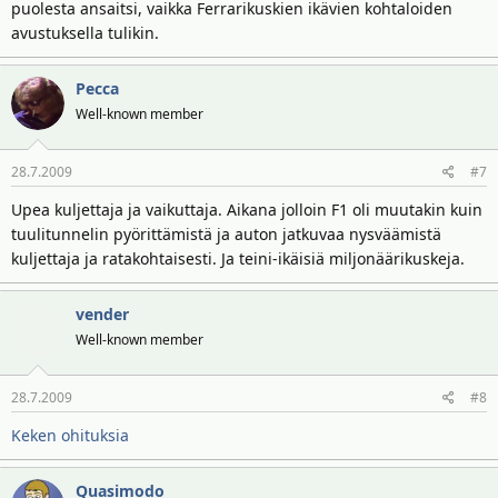
puolesta ansaitsi, vaikka Ferrarikuskien ikävien kohtaloiden
avustuksella tulikin.
Pecca
Well-known member
28.7.2009
#7
Upea kuljettaja ja vaikuttaja. Aikana jolloin F1 oli muutakin kuin
tuulitunnelin pyörittämistä ja auton jatkuvaa nysväämistä
kuljettaja ja ratakohtaisesti. Ja teini-ikäisiä miljonäärikuskeja.
vender
Well-known member
28.7.2009
#8
Keken ohituksia
Quasimodo