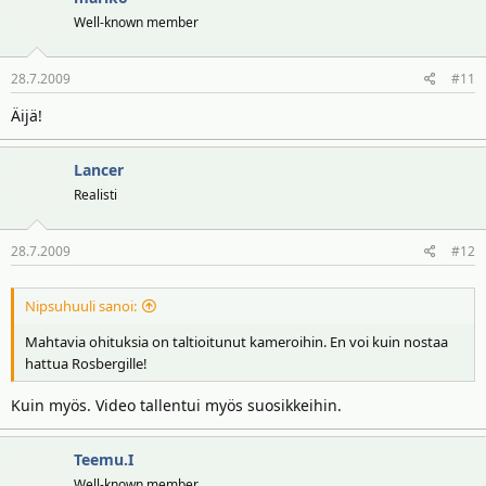
Well-known member
28.7.2009
#11
Äijä!
Lancer
Realisti
28.7.2009
#12
Nipsuhuuli sanoi:
Mahtavia ohituksia on taltioitunut kameroihin. En voi kuin nostaa
hattua Rosbergille!
Kuin myös. Video tallentui myös suosikkeihin.
Teemu.I
Well-known member