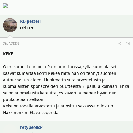
KL-petteri
Old Fart
26.7.2009
#4
KEKE
Olen samoilla linjoilla Ratmanin kanssa,kyllä suomalaiset
saavat kumartaa kohti Kekeä mitä hän on tehnyt suomen
autourheilun eteen. Huolimatta siitä arvostelusta ja
suomalaisten sponsoreiden puutteesta kilpailu aikoinaan. Ehkä
se on suomalaista kateutta jos kaverilla menee hyvin niin
puukotetaan selkään.
Keke on todella arvostettu ja suosittu saksassa niinkuin
Häkkinenkin. Elävä Legenda.
retypeNick