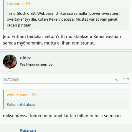
Leo sanoi:
Timo Glock ohitti Webberin Unkarissa samalla "power-oversteer
overtake" tyylillä, kuten Keke videossa. Mustat vanat vain jäivät
radan pintaan.
Jep. Erittäin taidokas veto. Yritti muistaakseni Kimiä vastaan
samaa myöhemmin, mutta ei ihan onnistunut.
oldez
Well-known member
28.7.2009
#17
vender sanoi:
Keken ohituksia
miksi hitossa tohon on pitänyt laittaa tollanen biisi soimaan...
Ratman