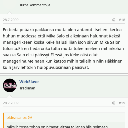
Turha kommentoija
28.7.2009
#18
En tiedä pitääkö paikkansa mutta olen antanut itselleni kertoa
huhun muodossa että Mika Salo ei aikoinaan halunnut Kekeä
managerikseen koska Keke halusi liian ison siivun Mika Salon
tuloista.Eli en tiedä onko totta mutta tulee mieleen mihinköhän
saakka Salo olisi päässyt F1:ssä jos Keke olisi ollut
managerina.Meinaan kun katsoo mihin talleihin niin Häkkinen
kuin Järvilehtokin huippuvuosinaan pääsivät.
WebSlave
Trackman
28.7.2009
#19
oldez sanoi:
miksi hitossa tohon on pitänyt laittaa tollanen biisi soimaan...