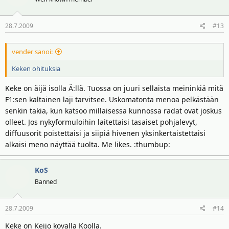
28.7.2009
#13
vender sanoi:
Keken ohituksia
Keke on äijä isolla Ä:llä. Tuossa on juuri sellaista meininkiä mitä
F1:sen kaltainen laji tarvitsee. Uskomatonta menoa pelkästään
senkin takia, kun katsoo millaisessa kunnossa radat ovat joskus
olleet. Jos nykyformuloihin laitettaisi tasaiset pohjalevyt,
diffuusorit poistettaisi ja siipiä hivenen yksinkertaistettaisi
alkaisi meno näyttää tuolta. Me likes. :thumbup:
KoS
Banned
28.7.2009
#14
Keke on Keijo kovalla Koolla.