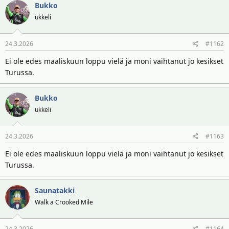
t
ä
Bukko
t
ukkeli
a
j
a
24.3.2026
#1162
Ei ole edes maaliskuun loppu vielä ja moni vaihtanut jo kesikset
Turussa.
Bukko
ukkeli
24.3.2026
#1163
Ei ole edes maaliskuun loppu vielä ja moni vaihtanut jo kesikset
Turussa.
Saunatakki
Walk a Crooked Mile
24.3.2026
#1164