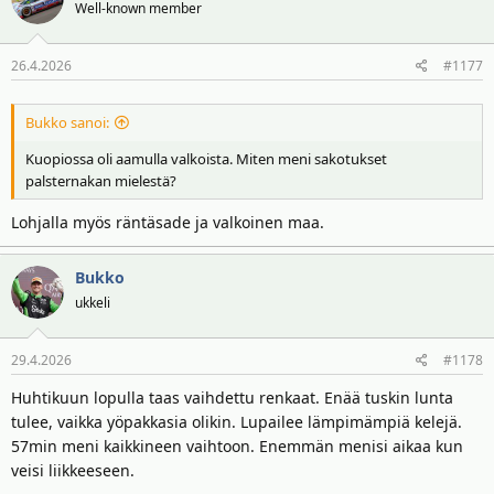
t
Well-known member
i
o
26.4.2026
#1177
t
:
Bukko sanoi:
Kuopiossa oli aamulla valkoista. Miten meni sakotukset
palsternakan mielestä?
Lohjalla myös räntäsade ja valkoinen maa.
Bukko
ukkeli
29.4.2026
#1178
Huhtikuun lopulla taas vaihdettu renkaat. Enää tuskin lunta
tulee, vaikka yöpakkasia olikin. Lupailee lämpimämpiä kelejä.
57min meni kaikkineen vaihtoon. Enemmän menisi aikaa kun
veisi liikkeeseen.