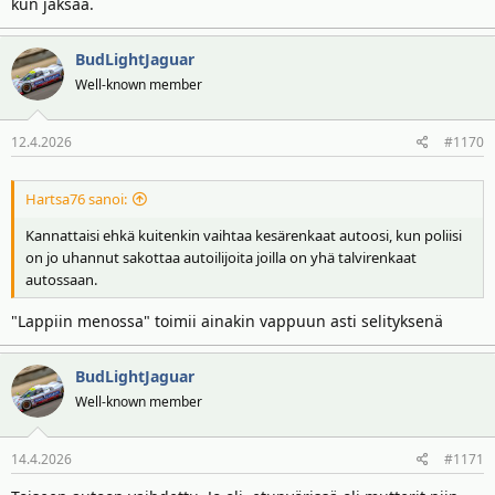
kun jaksaa.
BudLightJaguar
Well-known member
12.4.2026
#1170
Hartsa76 sanoi:
Kannattaisi ehkä kuitenkin vaihtaa kesärenkaat autoosi, kun poliisi
on jo uhannut sakottaa autoilijoita joilla on yhä talvirenkaat
autossaan.
"Lappiin menossa" toimii ainakin vappuun asti selityksenä
BudLightJaguar
Well-known member
14.4.2026
#1171