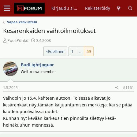
Kirjaudu sisään
Rekisteröidy
Vapaa keskustelu
Kesärenkaiden vaihtoilmoitukset
V
A
PuoliPöhkö
3.4.2008
i
l
Edellinen
1
...
59
e
o
s
i
t
BudLightJaguar
t
i
u
Well-known member
k
s
e
p
1.5.2025
#1161
t
ä
j
i
Vaihdoin jo 15.4. kahteen autoon. Toisessa alkavat jo
u
v
kesärenkaat näyttämään kaljuuntumisen merkkejä, kai se pitää
n
ä
kauden puolivälissä uudet.
a
m
Kunhan nyt kevään karkeus tien pinnoilta silettyy kesä-
l
ä
heinäkuuhun mennessä.
o
ä
i
r