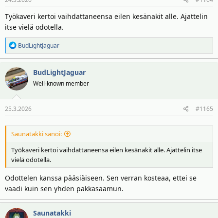
Työkaveri kertoi vaihdattaneensa eilen kesänakit alle. Ajattelin
itse vielä odotella.
R
BudLightJaguar
e
a
BudLightJaguar
k
t
Well-known member
i
o
25.3.2026
#1165
t
:
Saunatakki sanoi:
Työkaveri kertoi vaihdattaneensa eilen kesänakit alle. Ajattelin itse
vielä odotella.
Odottelen kanssa pääsiäiseen. Sen verran kosteaa, ettei se
vaadi kuin sen yhden pakkasaamun.
Saunatakki