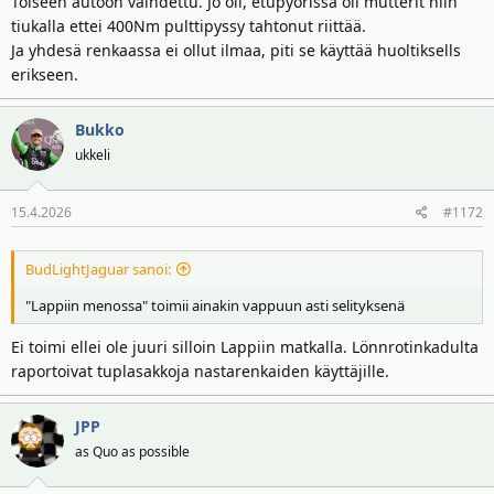
Toiseen autoon vaihdettu. Jo oli, etupyörissä oli mutterit niin
tiukalla ettei 400Nm pulttipyssy tahtonut riittää.
Ja yhdesä renkaassa ei ollut ilmaa, piti se käyttää huoltiksells
erikseen.
Bukko
ukkeli
15.4.2026
#1172
BudLightJaguar sanoi:
"Lappiin menossa" toimii ainakin vappuun asti selityksenä
Ei toimi ellei ole juuri silloin Lappiin matkalla. Lönnrotinkadulta
raportoivat tuplasakkoja nastarenkaiden käyttäjille.
JPP
as Quo as possible