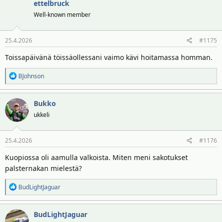
ettelbruck
Well-known member
25.4.2026
#1175
Toissapäivänä töissäollessani vaimo kävi hoitamassa homman.
R
BJohnson
e
a
Bukko
k
t
ukkeli
i
o
25.4.2026
#1176
t
:
Kuopiossa oli aamulla valkoista. Miten meni sakotukset
palsternakan mielestä?
R
BudLightJaguar
e
a
BudLightJaguar
k