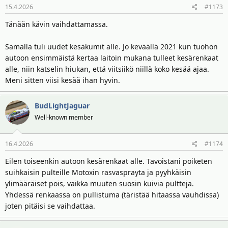
15.4.2026
#1173
Tänään kävin vaihdattamassa.
Samalla tuli uudet kesäkumit alle. Jo keväällä 2021 kun tuohon
autoon ensimmäistä kertaa laitoin mukana tulleet kesärenkaat
alle, niin katselin hiukan, että viitsiikö niillä koko kesää ajaa.
Meni sitten viisi kesää ihan hyvin.
BudLightJaguar
Well-known member
16.4.2026
#1174
Eilen toiseenkin autoon kesärenkaat alle. Tavoistani poiketen
suihkaisin pulteille Motoxin rasvasprayta ja pyyhkäisin
ylimääräiset pois, vaikka muuten suosin kuivia pultteja.
Yhdessä renkaassa on pullistuma (täristää hitaassa vauhdissa)
joten pitäisi se vaihdattaa.