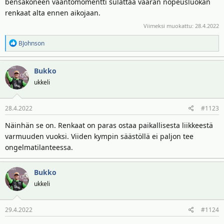
bensakoneen vääntömomentti sulattaa väärän nopeusluokan
renkaat alta ennen aikojaan.
Viimeksi muokattu:
28.4.2022
R
BJohnson
e
a
Bukko
k
t
ukkeli
i
o
28.4.2022
#1123
t
:
Näinhän se on. Renkaat on paras ostaa paikallisesta liikkeestä
varmuuden vuoksi. Viiden kympin säästöllä ei paljon tee
ongelmatilanteessa.
Bukko
ukkeli
29.4.2022
#1124