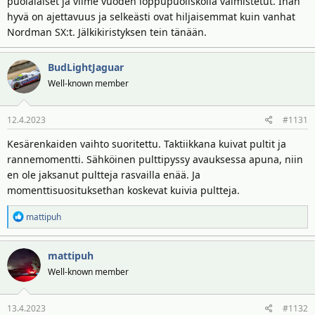
puolalaiset ja viime vuoden loppupuoliskolla valmistetut. Ihan
hyvä on ajettavuus ja selkeästi ovat hiljaisemmat kuin vanhat
Nordman SX:t. Jälkikiristyksen tein tänään.
BudLightJaguar
Well-known member
12.4.2023
#1131
Kesärenkaiden vaihto suoritettu. Taktiikkana kuivat pultit ja
rannemomentti. Sähköinen pulttipyssy avauksessa apuna, niin
en ole jaksanut pultteja rasvailla enää. Ja
momenttisuosituksethan koskevat kuivia pultteja.
R
mattipuh
e
a
mattipuh
k
t
Well-known member
i
o
13.4.2023
#1132
t