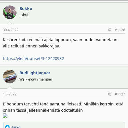
Bukko
ukkeli
30.4.2022
#1126
Kesärenkaita ei enää ajeta loppuun, vaan uudet vaihdetaan
alle reilusti ennen sakkorajaa.
https://yle.fi/uutiset/3-12420932
BudLightJaguar
Well-known member
1.5.2022
#1127
Bibendum tervehti tänä aamuna iloisesti. Minäkin kerroin, että
onhan tässä jälleennäkemistä odoteltukin
R
Bukko