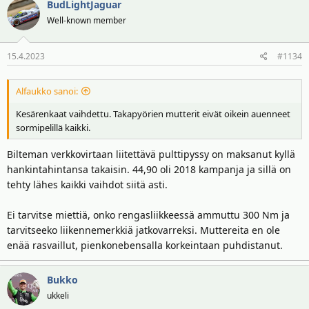
BudLightJaguar
Well-known member
15.4.2023
#1134
Alfaukko sanoi:
Kesärenkaat vaihdettu. Takapyörien mutterit eivät oikein auenneet
sormipelillä kaikki.
Bilteman verkkovirtaan liitettävä pulttipyssy on maksanut kyllä
hankintahintansa takaisin. 44,90 oli 2018 kampanja ja sillä on
tehty lähes kaikki vaihdot siitä asti.
Ei tarvitse miettiä, onko rengasliikkeessä ammuttu 300 Nm ja
tarvitseeko liikennemerkkiä jatkovarreksi. Muttereita en ole
enää rasvaillut, pienkonebensalla korkeintaan puhdistanut.
Bukko
ukkeli