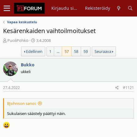
Kirjaudu sisään
Rekisteröidy
Vapaa keskustelu
Kesärenkaiden vaihtoilmoitukset
V
A
PuoliPöhkö
3.4.2008
i
l
Edellinen
1
...
57
58
59
Seuraava
e
o
s
i
t
Bukko
t
i
u
ukkeli
k
s
e
p
27.4.2022
#1121
t
ä
j
i
u
v
BJohnson sanoi:
n
ä
Sukulaisen säästely päättyi näin.
a
m
l
ä
o
ä
i
r