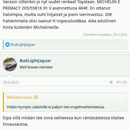
Varasin sittenkin jo nyt uudet renkaat Toyotaan. MICHELIN E
PRIMACY 205/55R16 91 V asennettuna 464€. En ottanut
halvimpia, mutta suht hiljaiset ja pieni vierinvastus. 20€
halvemmalla olisi saanut H nopeusluokkaa. Aika edullinen
hinta kuitenkin Michelineille.
Viimeksi muokattu:
29.4.2022
R
BudLightJaguar
e
a
BudLightJaguar
k
t
Well-known member
i
o
29.4.2022
#1125
t
:
Alfaukko sanoi:
Viiden kympin säästöllä ei paljon tee ongelmatilanteessa.
Eipä sillä mitään tee siinä vaiheessa kun räntäsateessa tilailee
hinausautoa.