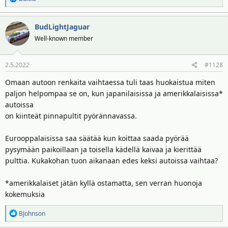
e
a
BudLightJaguar
k
t
Well-known member
i
o
2.5.2022
#1128
t
:
Omaan autoon renkaita vaihtaessa tuli taas huokaistua miten
paljon helpompaa se on, kun japanilaisissa ja amerikkalaisissa*
autoissa
on kiinteät pinnapultit pyörännavassa.
Eurooppalaisissa saa säätää kun koittaa saada pyörää
pysymään paikoillaan ja toisella kädellä kaivaa ja kierittää
pulttia. Kukakohan tuon aikanaan edes keksi autoissa vaihtaa?
*amerikkalaiset jätän kyllä ostamatta, sen verran huonoja
kokemuksia
R
BJohnson
e