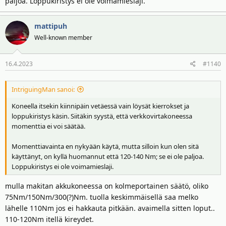
paljoa. Loppukiristys ei ole voimamieslaji.
mattipuh
Well-known member
16.4.2023
#1140
IntriguingMan sanoi:
Koneella itsekin kiinnipäin vetäessä vain löysät kierrokset ja
loppukiristys käsin. Siitäkin syystä, että verkkovirtakoneessa
momenttia ei voi säätää.
Momenttiavainta en nykyään käytä, mutta silloin kun olen sitä
käyttänyt, on kyllä huomannut että 120-140 Nm; se ei ole paljoa.
Loppukiristys ei ole voimamieslaji.
mulla makitan akkukoneessa on kolmeportainen säätö, oliko
75Nm/150Nm/300(?)Nm. tuolla keskimmäisellä saa melko
lähelle 110Nm jos ei hakkauta pitkään. avaimella sitten loput..
110-120Nm itellä kireydet.