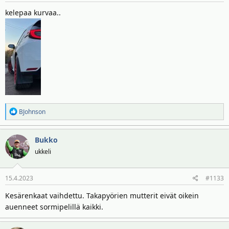
:
kelepaa kurvaa..
R
BJohnson
e
a
Bukko
k
t
ukkeli
i
o
15.4.2023
#1133
t
:
Kesärenkaat vaihdettu. Takapyörien mutterit eivät oikein
auenneet sormipelillä kaikki.