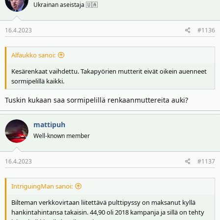
Ukrainan aseistaja 🇺🇦
16.4.2023
#1136
Alfaukko sanoi:
Kesärenkaat vaihdettu. Takapyörien mutterit eivät oikein auenneet
sormipelillä kaikki.
Tuskin kukaan saa sormipelillä renkaanmuttereita auki?
mattipuh
Well-known member
16.4.2023
#1137
IntriguingMan sanoi:
Bilteman verkkovirtaan liitettävä pulttipyssy on maksanut kyllä
hankintahintansa takaisin. 44,90 oli 2018 kampanja ja sillä on tehty