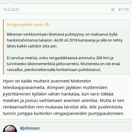
15.4.2023
#1135
IntriguingMan sanoi:
Bilteman verkkovirtaan liitettävä pulttipyssy on maksanut kyllä
hankintahintansa takaisin. 44,90 oli 2018 kampanja ja sillä on tehty
lähes kaikki vaihdot siitä asti.
Ei tarvitse miettiä, onko rengasliikkeessä ammuttu 300 Nm ja
tarvitseeko liikennemerkkiä jatkovarreksi. Muttereita en ole enää
rasvaillut, pienkonebensalla korkeintaan puhdistanut.
Hyvin on kaikki mutterit auenneet Motonetin
teleskooppiavaimella. Alimpien jäykkien muttereiden
pyörittäminen kylläkin vähän hankalaa, kun varsi tökkää
maahan ja joutuu vaihtamaan avaimen asentoa. Mutta ei sen
renkaanvaihdon niin mukavaa tarvitse olla. Alle puolentoista
tunnin jumppa kuitenkin rengaspaineiden pumppauksineen.
BJohnson