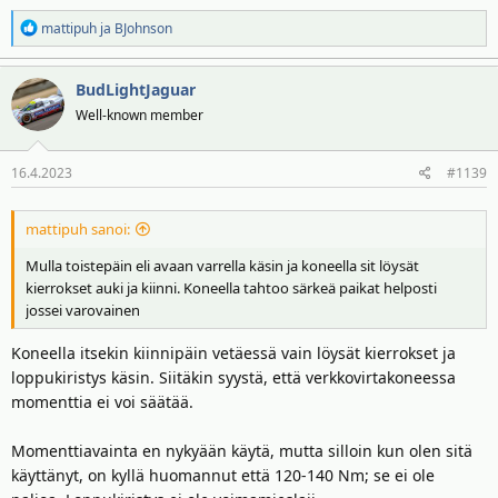
R
mattipuh
ja
BJohnson
e
a
BudLightJaguar
k
t
Well-known member
i
o
16.4.2023
#1139
t
:
mattipuh sanoi:
Mulla toistepäin eli avaan varrella käsin ja koneella sit löysät
kierrokset auki ja kiinni. Koneella tahtoo särkeä paikat helposti
jossei varovainen
Koneella itsekin kiinnipäin vetäessä vain löysät kierrokset ja
loppukiristys käsin. Siitäkin syystä, että verkkovirtakoneessa
momenttia ei voi säätää.
Momenttiavainta en nykyään käytä, mutta silloin kun olen sitä
käyttänyt, on kyllä huomannut että 120-140 Nm; se ei ole