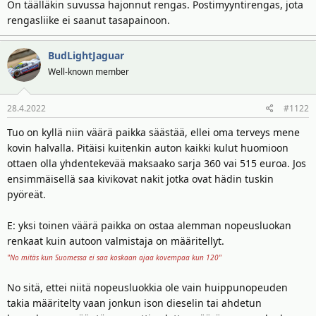
t
ä
On täälläkin suvussa hajonnut rengas. Postimyyntirengas, jota
t
rengasliike ei saanut tasapainoon.
a
j
BudLightJaguar
a
Well-known member
28.4.2022
#1122
Tuo on kyllä niin väärä paikka säästää, ellei oma terveys mene
kovin halvalla. Pitäisi kuitenkin auton kaikki kulut huomioon
ottaen olla yhdentekevää maksaako sarja 360 vai 515 euroa. Jos
ensimmäisellä saa kivikovat nakit jotka ovat hädin tuskin
pyöreät.
E: yksi toinen väärä paikka on ostaa alemman nopeusluokan
renkaat kuin autoon valmistaja on määritellyt.
"No mitäs kun Suomessa ei saa koskaan ajaa kovempaa kun 120"
No sitä, ettei niitä nopeusluokkia ole vain huippunopeuden
takia määritelty vaan jonkun ison dieselin tai ahdetun