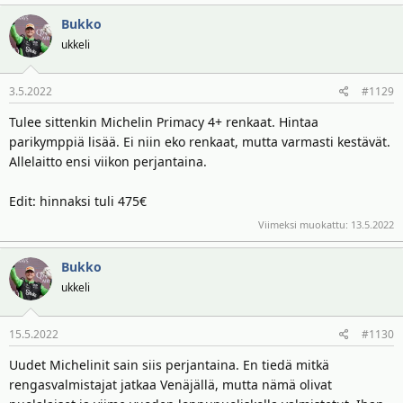
a
Bukko
k
t
ukkeli
i
o
3.5.2022
#1129
t
:
Tulee sittenkin Michelin Primacy 4+ renkaat. Hintaa
parikymppiä lisää. Ei niin eko renkaat, mutta varmasti kestävät.
Allelaitto ensi viikon perjantaina.
Edit: hinnaksi tuli 475€
Viimeksi muokattu:
13.5.2022
Bukko
ukkeli
15.5.2022
#1130
Uudet Michelinit sain siis perjantaina. En tiedä mitkä
rengasvalmistajat jatkaa Venäjällä, mutta nämä olivat