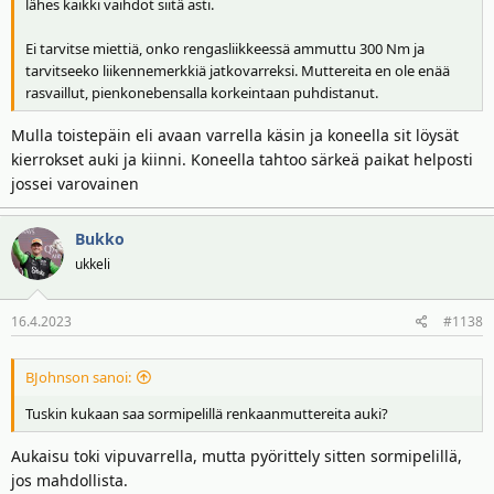
lähes kaikki vaihdot siitä asti.
Ei tarvitse miettiä, onko rengasliikkeessä ammuttu 300 Nm ja
tarvitseeko liikennemerkkiä jatkovarreksi. Muttereita en ole enää
rasvaillut, pienkonebensalla korkeintaan puhdistanut.
Mulla toistepäin eli avaan varrella käsin ja koneella sit löysät
kierrokset auki ja kiinni. Koneella tahtoo särkeä paikat helposti
jossei varovainen
Bukko
ukkeli
16.4.2023
#1138
BJohnson sanoi:
Tuskin kukaan saa sormipelillä renkaanmuttereita auki?
Aukaisu toki vipuvarrella, mutta pyörittely sitten sormipelillä,
jos mahdollista.