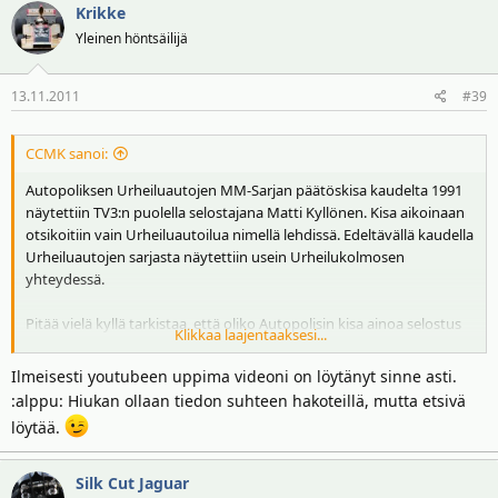
Krikke
Yleinen höntsäilijä
13.11.2011
#39
CCMK sanoi:
Autopoliksen Urheiluautojen MM-Sarjan päätöskisa kaudelta 1991
näytettiin TV3:n puolella selostajana Matti Kyllönen. Kisa aikoinaan
otsikoitiin vain Urheiluautoilua nimellä lehdissä. Edeltävällä kaudella
Urheiluautojen sarjasta näytettiin usein Urheilukolmosen
yhteydessä.
Pitää vielä kyllä tarkistaa, että oliko Autopolisin kisa ainoa selostus
Klikkaa laajentaaksesi...
kaudelta 1991 Urheiluautojen puolelta. Kaudella 1991 kyllä Keken
sarjan näkyvyys kärsi monen muunkin sarjan ohella kun taas F1 sai
Ilmeisesti youtubeen uppima videoni on löytänyt sinne asti.
runsaasti lisää näkyvyyttä. Keken ajoja näytettiin usein kuitenkin
:alppu: Hiukan ollaan tiedon suhteen hakoteillä, mutta etsivä
Ruutulipussa.
löytää.
Silk Cut Jaguar