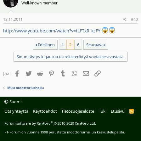
Well-known member
13.11.2011
#40
http://www.youtube.com/watch?v=tLFTxR_kcFY
Edellinen
1
2
6
Seuraava
Sinun täytyy kirjautua tai rekisteröityä voidaksesi vastata.
Facebook
Twitter
Reddit
Pinterest
Tumblr
WhatsApp
Sähköposti
Linkki
Jaa:
Muu moottoriurheilu
Suomi
Ota yhteyttä
Käyttöehdot
Tietosuojaseloste
Tuki
Etusivu
R
S
S
®
Forum software by XenForo
© 2010-2020 XenForo Ltd.
F1-Forum on vuonna 1998 perustettu moottoriurheilun keskustelupalsta.