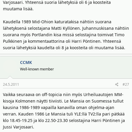
Varjosaari. Yhteensä suoria lähetyksiä oli 6 ja koosteita
muutama lisää.
Kaudella 1989 Mid-Ohion katuratakisa nähtiin suorana
lähetyksenä selostajana Matti Kyllönen. Juhannuskisana nähtiin
suorana myös Portlandin kisa missä selostajina toimivat Timo
Pulkkinen ja kommentaattorina oli Harri Pöntinen. Yhteensä
suoria lähetyksiä kaudelta oli 8 ja koosteita oli muutama lisää.
CCMK
Well-known member
24.5.2011
#27
Vaikka seuraava on off-topicia niin myös Urheiluautojen MM-
kisoja Kolmonen näytti tiiviisti. Le Mansia on Suomessa tullut
kausina 1986-1989 vapailla kanavilla oman ohjelma-ajan
verran. Kauden 1986 Le Mansia tuli YLE:llä TV2:lla pari pätkää
klo 18.45-19.25 ja klo 22.50-23.30 selostajina Harri Pöntinen ja
Jussi Varjosaari.