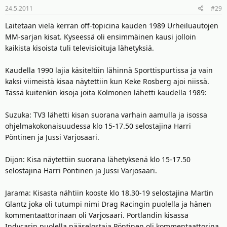
24.5.2011
#29
Laitetaan vielä kerran off-topicina kauden 1989 Urheiluautojen
MM-sarjan kisat. Kyseessä oli ensimmäinen kausi jolloin
kaikista kisoista tuli televisioituja lähetyksiä.
Kaudella 1990 lajia käsiteltiin lähinnä Sporttispurtissa ja vain
kaksi viimeistä kisaa näytettiin kun Keke Rosberg ajoi niissä.
Tässä kuitenkin kisoja joita Kolmonen lähetti kaudella 1989:
Suzuka: TV3 lähetti kisan suorana varhain aamulla ja isossa
ohjelmakokonaisuudessa klo 15-17.50 selostajina Harri
Pöntinen ja Jussi Varjosaari.
Dijon: Kisa näytettiin suorana lähetyksenä klo 15-17.50
selostajina Harri Pöntinen ja Jussi Varjosaari.
Jarama: Kisasta nähtiin kooste klo 18.30-19 selostajina Martin
Glantz joka oli tutumpi nimi Drag Racingin puolella ja hänen
kommentaattorinaan oli Varjosaari. Portlandin kisassa
Indycarin puolella pääselostaja Pöntinen oli kommentaattorina