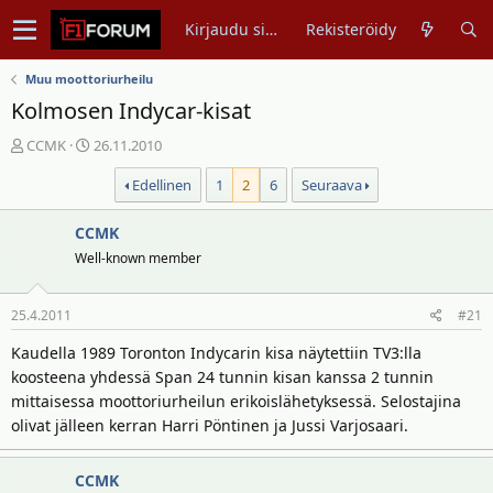
Kirjaudu sisään
Rekisteröidy
Muu moottoriurheilu
Kolmosen Indycar-kisat
V
A
CCMK
26.11.2010
i
l
Edellinen
1
2
6
Seuraava
e
o
s
i
t
CCMK
t
i
u
Well-known member
k
s
e
p
25.4.2011
#21
t
ä
j
i
Kaudella 1989 Toronton Indycarin kisa näytettiin TV3:lla
u
v
koosteena yhdessä Span 24 tunnin kisan kanssa 2 tunnin
n
ä
mittaisessa moottoriurheilun erikoislähetyksessä. Selostajina
a
m
olivat jälleen kerran Harri Pöntinen ja Jussi Varjosaari.
l
ä
o
ä
i
r
CCMK