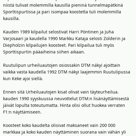
niistä tulivat molemmilla kausilla pieninä tunnelmapätkinä
Sporttispurtissa ja pari isompaa koostetta tuli molemmilla
kausilla.
Kauden 1989 kilpailut selostivat Harri Pöntinen ja Juha
Varjosaari ja kaudella 1990 Markku Kataja selosti Zolderin ja
Diepholzin kilpailujen koosteet. Pari kilpailua tuli myös
Sporttispurtin pääaiheina siihen aikaan.
Ruutulipun urheiluautojen osiossakin DTM näkyi ajoittain
vaikka vasta kaudella 1992 DTM näkyi laajemmin Ruutulipussa
kun Keke ajoi siellä.
Ennen sitä Urheiluautojen kisat olivat vain täyteurheilua.
kauden 1990 syyskuussa neuvottelut DTM:n lisänäyttämisestä
jäivät lopulta toteutumatta. Hinta olisi ollut huokea verraten
F1:n näyttämiseen.
Koosteet koko kaudelta olisivat maksaneet vain 200 000
markkaa ja koko kauden näyttäminen suorana vain vähän yli