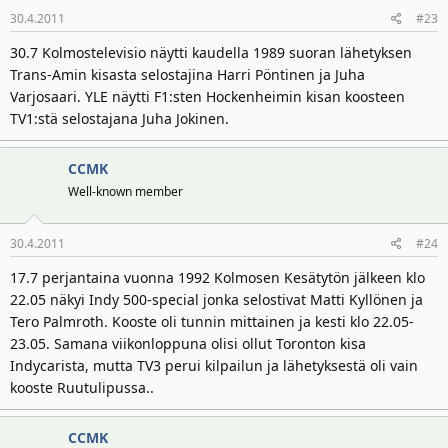
30.4.2011
#23
30.7 Kolmostelevisio näytti kaudella 1989 suoran lähetyksen
Trans-Amin kisasta selostajina Harri Pöntinen ja Juha
Varjosaari. YLE näytti F1:sten Hockenheimin kisan koosteen
TV1:stä selostajana Juha Jokinen.
CCMK
Well-known member
30.4.2011
#24
17.7 perjantaina vuonna 1992 Kolmosen Kesätytön jälkeen klo
22.05 näkyi Indy 500-special jonka selostivat Matti Kyllönen ja
Tero Palmroth. Kooste oli tunnin mittainen ja kesti klo 22.05-
23.05. Samana viikonloppuna olisi ollut Toronton kisa
Indycarista, mutta TV3 perui kilpailun ja lähetyksestä oli vain
kooste Ruutulipussa..
CCMK