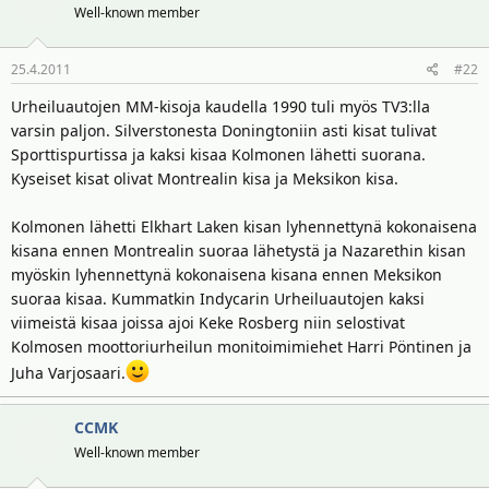
t
ä
Well-known member
t
a
j
25.4.2011
#22
a
Urheiluautojen MM-kisoja kaudella 1990 tuli myös TV3:lla
varsin paljon. Silverstonesta Doningtoniin asti kisat tulivat
Sporttispurtissa ja kaksi kisaa Kolmonen lähetti suorana.
Kyseiset kisat olivat Montrealin kisa ja Meksikon kisa.
Kolmonen lähetti Elkhart Laken kisan lyhennettynä kokonaisena
kisana ennen Montrealin suoraa lähetystä ja Nazarethin kisan
myöskin lyhennettynä kokonaisena kisana ennen Meksikon
suoraa kisaa. Kummatkin Indycarin Urheiluautojen kaksi
viimeistä kisaa joissa ajoi Keke Rosberg niin selostivat
Kolmosen moottoriurheilun monitoimimiehet Harri Pöntinen ja
Juha Varjosaari.
CCMK
Well-known member