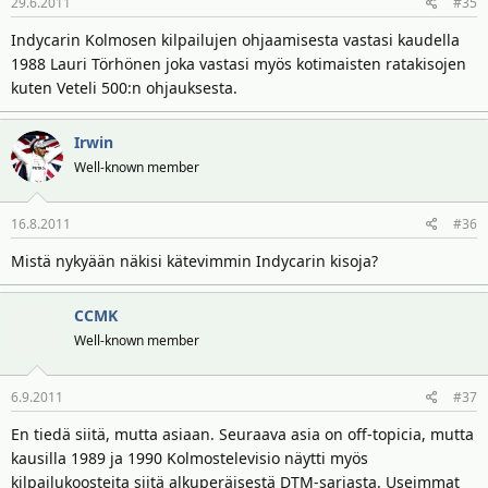
29.6.2011
#35
Indycarin Kolmosen kilpailujen ohjaamisesta vastasi kaudella
1988 Lauri Törhönen joka vastasi myös kotimaisten ratakisojen
kuten Veteli 500:n ohjauksesta.
Irwin
Well-known member
16.8.2011
#36
Mistä nykyään näkisi kätevimmin Indycarin kisoja?
CCMK
Well-known member
6.9.2011
#37
En tiedä siitä, mutta asiaan. Seuraava asia on off-topicia, mutta
kausilla 1989 ja 1990 Kolmostelevisio näytti myös
kilpailukoosteita siitä alkuperäisestä DTM-sarjasta. Useimmat