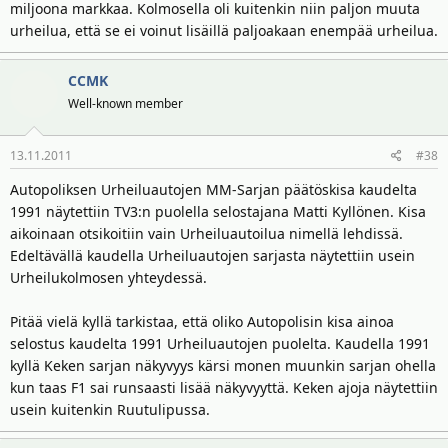
miljoona markkaa. Kolmosella oli kuitenkin niin paljon muuta
urheilua, että se ei voinut lisäillä paljoakaan enempää urheilua.
CCMK
Well-known member
13.11.2011
#38
Autopoliksen Urheiluautojen MM-Sarjan päätöskisa kaudelta
1991 näytettiin TV3:n puolella selostajana Matti Kyllönen. Kisa
aikoinaan otsikoitiin vain Urheiluautoilua nimellä lehdissä.
Edeltävällä kaudella Urheiluautojen sarjasta näytettiin usein
Urheilukolmosen yhteydessä.
Pitää vielä kyllä tarkistaa, että oliko Autopolisin kisa ainoa
selostus kaudelta 1991 Urheiluautojen puolelta. Kaudella 1991
kyllä Keken sarjan näkyvyys kärsi monen muunkin sarjan ohella
kun taas F1 sai runsaasti lisää näkyvyyttä. Keken ajoja näytettiin
usein kuitenkin Ruutulipussa.