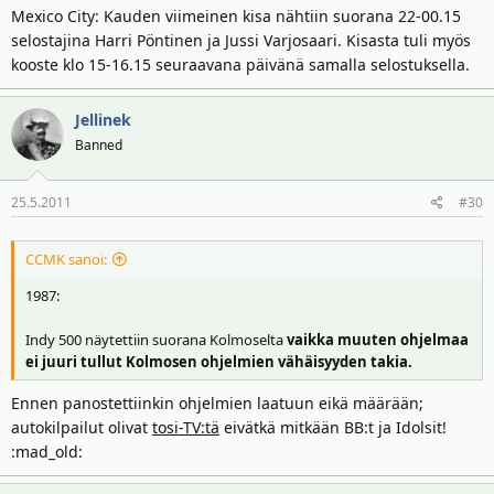
Mexico City: Kauden viimeinen kisa nähtiin suorana 22-00.15
selostajina Harri Pöntinen ja Jussi Varjosaari. Kisasta tuli myös
kooste klo 15-16.15 seuraavana päivänä samalla selostuksella.
Jellinek
Banned
25.5.2011
#30
CCMK sanoi:
1987:
Indy 500 näytettiin suorana Kolmoselta
vaikka muuten ohjelmaa
ei juuri tullut Kolmosen ohjelmien vähäisyyden takia.
Ennen panostettiinkin ohjelmien laatuun eikä määrään;
autokilpailut olivat
tosi-TV:tä
eivätkä mitkään BB:t ja Idolsit!
:mad_old: