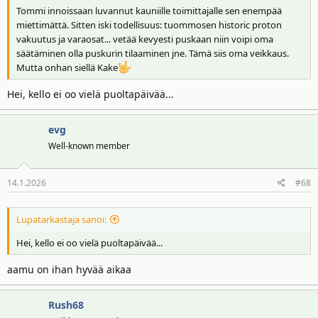
Tommi innoissaan luvannut kauniille toimittajalle sen enempää
miettimättä. Sitten iski todellisuus: tuommosen historic proton
vakuutus ja varaosat... vetää kevyesti puskaan niin voipi oma
säätäminen olla puskurin tilaaminen jne. Tämä siis oma veikkaus.
Mutta onhan siellä Kake
Hei, kello ei oo vielä puoltapäivää...
evg
Well-known member
14.1.2026
#68
Lupatarkastaja sanoi:
Hei, kello ei oo vielä puoltapäivää...
aamu on ihan hyvää aikaa
Rush68