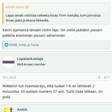
MVRX sanoi:
Lappi ainaki odottaa vaikeeta kisaa 7mm nastalla, lumi pinnassa
ilman jäätä ja ekana liikkeellä.
Kävin ajamassa tänään reitin läpi. On siellä jäätäkin jossain
pätkillä enemmän jossain vähemmän
R
MVRX
,
AnttiL
ja
Fiesta
e
a
Lupatarkastaja
k
t
Well-known member
i
o
16.1.2026
#77
t
:
Mikkeliin tuli lisämääräys, että luokat 1-6 on lähtöväli 2
minuuttia. Eli autoon numero 57 asti. Tunti lisää letkaan. En
pidä.
AnttiL