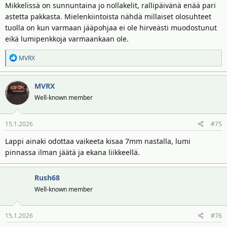
Mikkelissä on sunnuntaina jo nollakelit, rallipäivänä enää pari
astetta pakkasta. Mielenkiintoista nähdä millaiset olosuhteet
tuolla on kun varmaan jääpohjaa ei ole hirveästi muodostunut
eikä lumipenkkoja varmaankaan ole.
R
MVRX
e
a
MVRX
k
t
Well-known member
i
o
15.1.2026
#75
t
:
Lappi ainaki odottaa vaikeeta kisaa 7mm nastalla, lumi
pinnassa ilman jäätä ja ekana liikkeellä.
Rush68
Well-known member
15.1.2026
#76