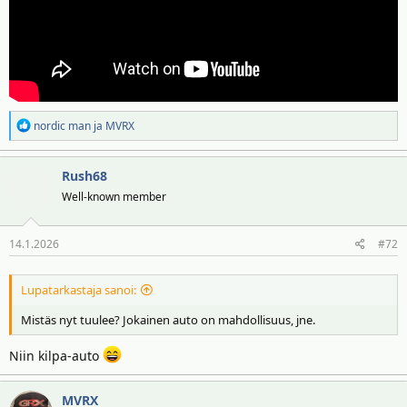
R
nordic man
ja
MVRX
e
a
Rush68
k
t
Well-known member
i
o
14.1.2026
#72
t
:
Lupatarkastaja sanoi:
Mistäs nyt tuulee? Jokainen auto on mahdollisuus, jne.
Niin kilpa-auto
MVRX