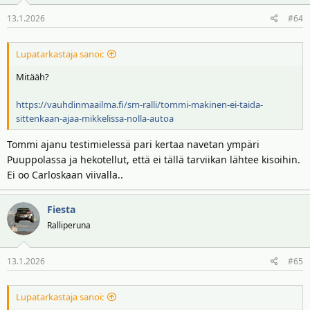
o
13.1.2026
#64
t
:
Lupatarkastaja sanoi:
Mitääh?
https://vauhdinmaailma.fi/sm-ralli/tommi-makinen-ei-taida-
sittenkaan-ajaa-mikkelissa-nolla-autoa
Tommi ajanu testimielessä pari kertaa navetan ympäri
Puuppolassa ja hekotellut, että ei tällä tarviikan lähtee kisoihin.
Ei oo Carloskaan viivalla..
Fiesta
Ralliperuna
13.1.2026
#65
Lupatarkastaja sanoi: