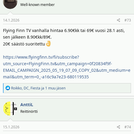
Well-known member
14.1.2026
#73
Flying Finn TV vanhalla hintaa 6.90€kk tai 69€ vuosi 28.1 asti,
sen jälkeen 8.90€kk/89€.
20€ säästö suoritettu
https://www.flyingfinn.tv/fi/subscribe?
utm_source=FlyingFinn.tv&utm_campaign=0f20834f9f-
EMAIL_CAMPAIGN_2025_05_19_07_09_COPY_02&utm_medium=e
mail&utm_term=0_-a16c9a7e23-680119535
R
Roikko
,
DC
,
Fiesta
ja 1 muu jäsen
e
a
AnttiL
k
t
Reittinörtti
i
o
15.1.2026
#74
t
: