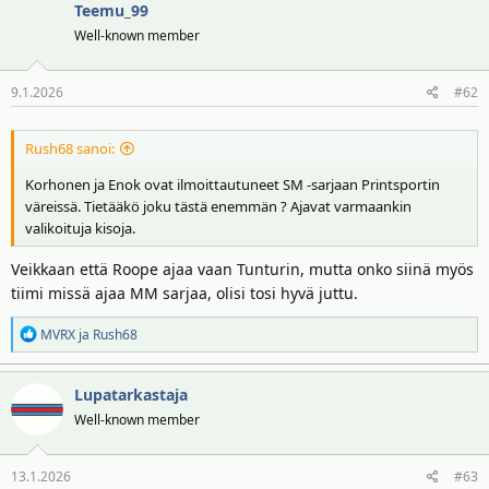
t
ä
Teemu_99
k
t
t
Well-known member
a
i
j
o
a
9.1.2026
#62
t
:
Rush68 sanoi:
Korhonen ja Enok ovat ilmoittautuneet SM -sarjaan Printsportin
väreissä. Tietääkö joku tästä enemmän ? Ajavat varmaankin
valikoituja kisoja.
Veikkaan että Roope ajaa vaan Tunturin, mutta onko siinä myös
tiimi missä ajaa MM sarjaa, olisi tosi hyvä juttu.
R
MVRX
ja
Rush68
e
a
Lupatarkastaja
k
t
Well-known member
i
o
13.1.2026
#63
t