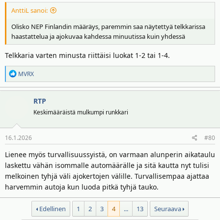
AnttiL sanoi:
Olisko NEP Finlandin määräys, paremmin saa näytettyä telkkarissa
haastattelua ja ajokuvaa kahdessa minuutissa kuin yhdessä
Telkkaria varten minusta riittäisi luokat 1-2 tai 1-4.
R
MVRX
e
a
RTP
k
t
Keskimääräistä mulkumpi runkkari
i
o
16.1.2026
#80
t
:
Lienee myös turvallisuussyistä, on varmaan alunperin aikataulu
laskettu vähän isommalle automäärälle ja sitä kautta nyt tulisi
melkoinen tyhjä väli ajokertojen välille. Turvallisempaa ajattaa
harvemmin autoja kun luoda pitkä tyhjä tauko.
Edellinen
1
2
3
4
...
13
Seuraava