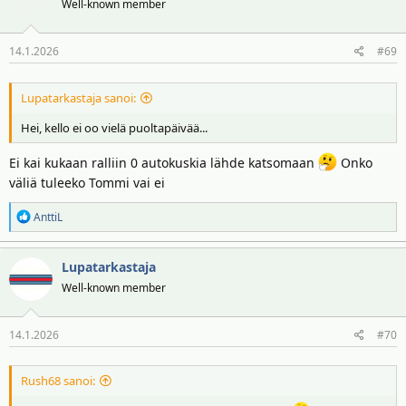
Well-known member
14.1.2026
#69
Lupatarkastaja sanoi:
Hei, kello ei oo vielä puoltapäivää...
Ei kai kukaan ralliin 0 autokuskia lähde katsomaan
Onko
väliä tuleeko Tommi vai ei
R
AnttiL
e
a
Lupatarkastaja
k
t
Well-known member
i
o
14.1.2026
#70
t
:
Rush68 sanoi: