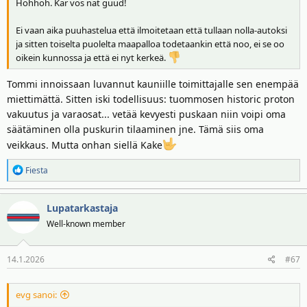
Hohhoh. Kar vos nat guud!
Ei vaan aika puuhastelua että ilmoitetaan että tullaan nolla-autoksi
ja sitten toiselta puolelta maapalloa todetaankin että noo, ei se oo
oikein kunnossa ja että ei nyt kerkeä.
Tommi innoissaan luvannut kauniille toimittajalle sen enempää
miettimättä. Sitten iski todellisuus: tuommosen historic proton
vakuutus ja varaosat... vetää kevyesti puskaan niin voipi oma
säätäminen olla puskurin tilaaminen jne. Tämä siis oma
veikkaus. Mutta onhan siellä Kake
R
Fiesta
e
a
Lupatarkastaja
k
t
Well-known member
i
o
14.1.2026
#67
t
:
evg sanoi: