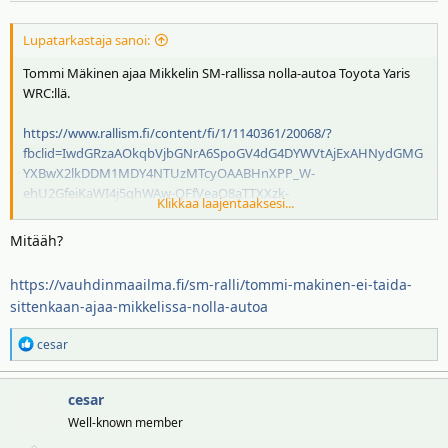
:
Lupatarkastaja sanoi:
Tommi Mäkinen ajaa Mikkelin SM-rallissa nolla-autoa Toyota Yaris
WRC:llä.
https://www.rallism.fi/content/fi/1/1140361/20068/?
fbclid=IwdGRzaAOkqbVjbGNrA6SpoGV4dG4DYWVtAjExAHNydGMG
YXBwX2lkDDM1MDY4NTUzMTcyOAABHnXPP_W-
ehU2GfeiKaWI4j5qhWAw-QFfVeaO8aTTXXzk-
Klikkaa laajentaaksesi...
kgAkMEkJBJEkbzo_aem_6aM3t3v2fXqdqbbqEFlmYw&sfnsn=wa
Mitääh?
https://vauhdinmaailma.fi/sm-ralli/tommi-makinen-ei-taida-
sittenkaan-ajaa-mikkelissa-nolla-autoa
R
cesar
e
a
cesar
k
t
Well-known member
i