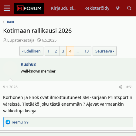
Kirjaudu sisään
Rekisteröidy
Ralli
Kotimaan rallikausi 2026
V
A
Lupatarkastaja
6.5.2025
i
l
Edellinen
1
2
3
4
...
13
Seuraava
e
o
s
i
t
Rush68
t
i
u
Well-known member
k
s
e
p
9.1.2026
#61
t
ä
j
i
Korhonen ja Enok ovat ilmoittautuneet SM -sarjaan Printsportin
u
v
väreissä. Tietääkö joku tästä enemmän ? Ajavat varmaankin
n
ä
valikoituja kisoja.
a
m
l
ä
R
Teemu_99
o
ä
e
i
r
a