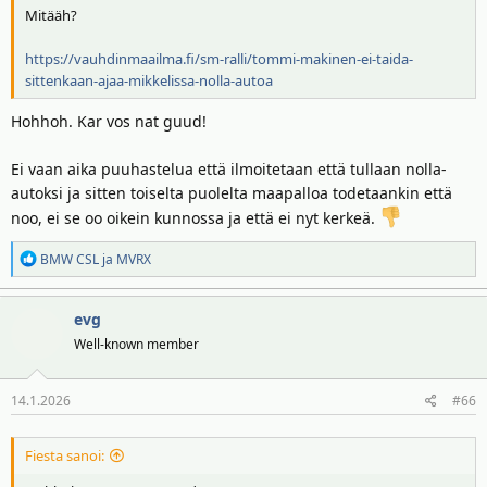
Mitääh?
https://vauhdinmaailma.fi/sm-ralli/tommi-makinen-ei-taida-
sittenkaan-ajaa-mikkelissa-nolla-autoa
Hohhoh. Kar vos nat guud!
Ei vaan aika puuhastelua että ilmoitetaan että tullaan nolla-
autoksi ja sitten toiselta puolelta maapalloa todetaankin että
noo, ei se oo oikein kunnossa ja että ei nyt kerkeä.
R
BMW CSL
ja
MVRX
e
a
evg
k
t
Well-known member
i
o
14.1.2026
#66
t
:
Fiesta sanoi: