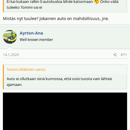
Ei kai kukaan ralliin 0 autokuskia lähde katsomaan
Onko väliä
tuleeko Tommi vai ei
Mistäs nyt tuulee? Jokainen auto on mahdollisuus, jne.
Ayrton-Ana
Well-known member
14.1.2026
#71
Tommi Mäkinen sanoi:
Auto ei ollutkaan siinä kunnossa, että voisi tuosta vain lähteä
ajamaan.