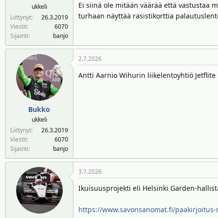
Ei siinä ole mitään väärää että vastustaa m
ukkeli
turhaan näyttää rasistikorttia palautuslen
Liittynyt
26.3.2019
Viestit
6070
Sijainti
banjo
2.7.2026
Antti Aarnio Wihurin liikelentoyhtiö Jetflit
Bukko
ukkeli
Liittynyt
26.3.2019
Viestit
6070
Sijainti
banjo
3.7.2026
Ikuisuusprojekti eli Helsinki Garden-hallis
https://www.savonsanomat.fi/paakirjoitus