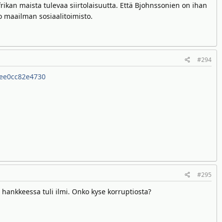
rikan maista tulevaa siirtolaisuutta. Että Bjohnssonien on ihan
o maailman sosiaalitoimisto.
#294
c-ee0cc82e4730
#295
a hankkeessa tuli ilmi. Onko kyse korruptiosta?