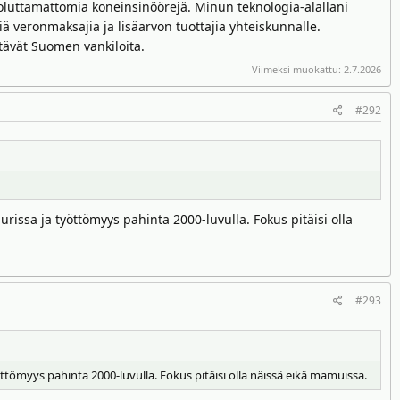
uoluttamattomia koneinsinöörejä. Minun teknologia-alallani
ä veronmaksajia ja lisäarvon tuottajia yhteiskunnalle.
ttävät Suomen vankiloita.
Viimeksi muokattu:
2.7.2026
#292
ssa ja työttömyys pahinta 2000-luvulla. Fokus pitäisi olla
#293
ömyys pahinta 2000-luvulla. Fokus pitäisi olla näissä eikä mamuissa.