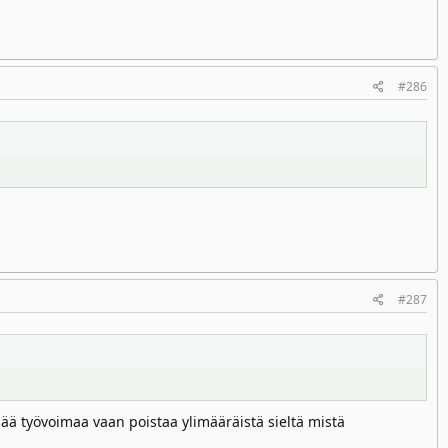
#286
#287
ää työvoimaa vaan poistaa ylimääräistä sieltä mistä