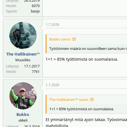
Liittynyt
26.3.2019
Viestit
6070
Sijainti
banjo
1.7.2026
Bukko sanoi:
Työttömien määrä on suunnilleen sama kuin m
The Hallikainen™
1+1 = 85% työttömistä on suomalaisia.
Muusikko
Liittynyt
17.1.2017
Viestit
7761
1.7.2026
The Hallikainen™ sanoi:
1+1 = 85% työttömistä on suomalaisia.
Bukko
Et ymmärtänyt mitä ajoin takaa. Työvoimaa 
ukkeli
mahdollista.
Liittynyt
26.3.2019