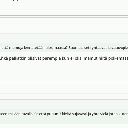
että mamuja lennätetään ulos maasta? Suomalaiset ryntäävät laivasiivojiksi
. Ehkä palkatkin olisivat parempia kun ei olisi mamut niitä polkemas
en millään tavalla. Se että puhun 3 kieltä sujuvasti ja yhtä vielä joten kuten v