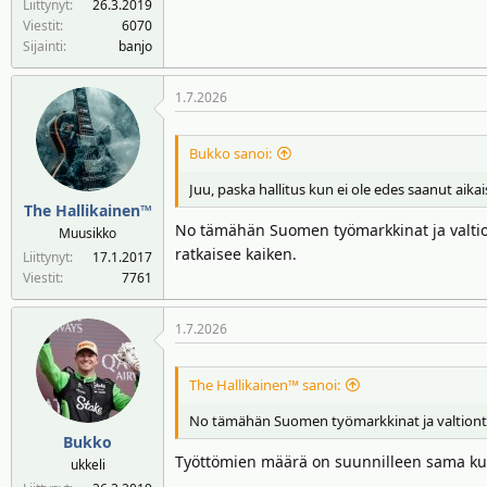
Liittynyt
26.3.2019
Viestit
6070
Sijainti
banjo
1.7.2026
Bukko sanoi:
Juu, paska hallitus kun ei ole edes saanut aikai
The Hallikainen™
No tämähän Suomen työmarkkinat ja valtion
Muusikko
ratkaisee kaiken.
Liittynyt
17.1.2017
Viestit
7761
1.7.2026
The Hallikainen™ sanoi:
No tämähän Suomen työmarkkinat ja valtiontal
Bukko
Työttömien määrä on suunnilleen sama kui
ukkeli