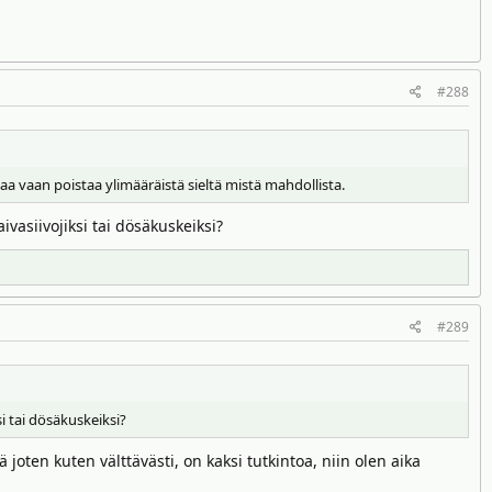
#288
a vaan poistaa ylimääräistä sieltä mistä mahdollista.
asiivojiksi tai dösäkuskeiksi?
#289
 tai dösäkuskeiksi?
 joten kuten välttävästi, on kaksi tutkintoa, niin olen aika