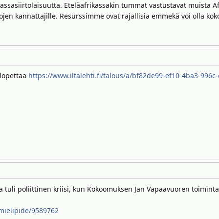
assasiirtolaisuutta. Eteläafrikassakin tummat vastustavat muista Af
tojen kannattajille. Resurssimme ovat rajallisia emmekä voi olla kok
e lopettaa
https://www.iltalehti.fi/talous/a/bf82de99-ef10-4ba3-996
ta tuli poliittinen kriisi, kun Kokoomuksen Jan Vapaavuoren toimint
-mielipide/9589762