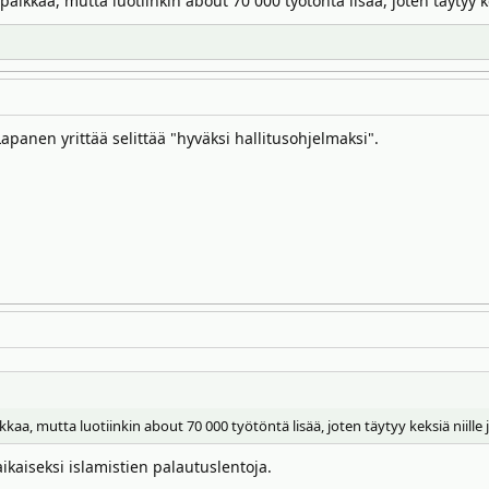
aikkaa, mutta luotiinkin about 70 000 työtöntä lisää, joten täytyy ke
Lapanen yrittää selittää "hyväksi hallitusohjelmaksi".
aa, mutta luotiinkin about 70 000 työtöntä lisää, joten täytyy keksiä niille 
aikaiseksi islamistien palautuslentoja.