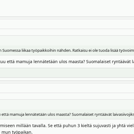
Suomessa liikaa työpaikkoihin nähden. Ratkaisu ei ole tuoda lisää työvoima
uu että mamuja lennätetään ulos maasta? Suomalaiset ryntäävät laiv
että mamuja lennätetään ulos maasta? Suomalaiset ryntäävät laivasiivojiksi
miseen millään tavalla. Se että puhun 3 kieltä sujuvasti ja yhtä vielä
ie mun työpaikan.