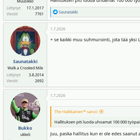
Hallituksen piti luoda uhoamat 100 000 työp
Muusikko
n
ä
Liittynyt
17.1.2017
R
a
m
Saunatakki
Viestit
7761
e
l
ä
a
o
ä
1.7.2026
k
i
r
t
t
ä
+ se kaikki muu suhmurointi, jota tää yksi 
i
t
o
a
t
j
:
Saunatakki
a
Walk a Crooked Mile
Liittynyt
3.8.2014
Viestit
2692
1.7.2026
The Hallikainen™ sanoi:
Hallituksen piti luoda uhoamat 100 000 työpaikk
Bukko
Juu, paska hallitus kun ei ole edes saanut 
ukkeli