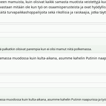
ineen mamuista, kuin olisivat kaikki samasta muotista veistettyjä k
vastaan mitään ole kun työ on osaamisperusteista ja ovat hyödyllisi
tä turvapaikkashoppailijoita sekä rikollisia ja raiskaajia, jotka täy
kä palkatkin olisivat parempia kun ei olisi mamut niitä polkemassa.
samassa muodossa kuin kulta-aikana, asumme kahelin Putinin naapuri
ssa muodossa kuin kulta-aikana, asumme kahelin Putinin naapurissa ja tyött