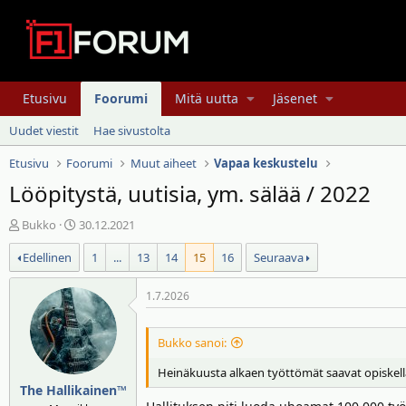
Etusivu
Foorumi
Mitä uutta
Jäsenet
Uudet viestit
Hae sivustolta
Etusivu
Foorumi
Muut aiheet
Vapaa keskustelu
Lööpitystä, uutisia, ym. sälää / 2022
V
A
Bukko
30.12.2021
i
l
Edellinen
1
...
13
14
15
16
Seuraava
e
o
s
i
t
t
1.7.2026
i
u
k
s
Bukko sanoi:
e
p
t
ä
Heinäkuusta alkaen työttömät saavat opiskella
j
i
The Hallikainen™
u
v