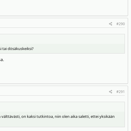
#290
 tai dösäkuskeiksi?
sa.
#291
älttävästi, on kaksi tutkintoa, niin olen aika saletti, ettei yksikään