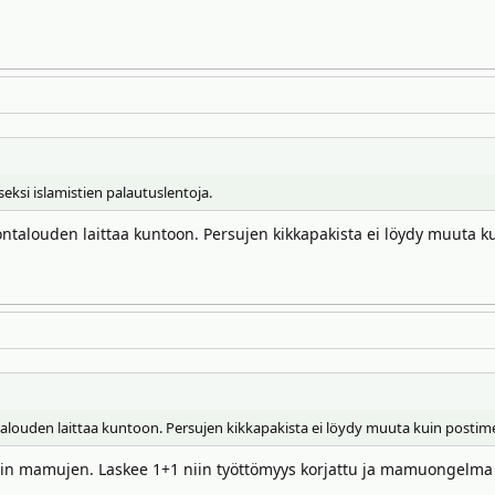
seksi islamistien palautuslentoja.
talouden laittaa kuntoon. Persujen kikkapakista ei löydy muuta k
ouden laittaa kuntoon. Persujen kikkapakista ei löydy muuta kuin postimer
n mamujen. Laskee 1+1 niin työttömyys korjattu ja mamuongelma 