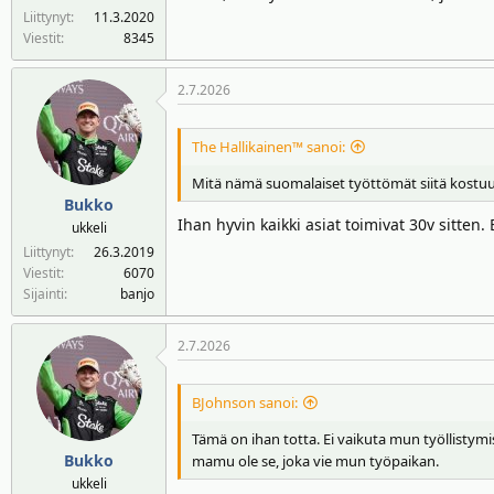
Liittynyt
11.3.2020
Viestit
8345
2.7.2026
The Hallikainen™ sanoi:
Mitä nämä suomalaiset työttömät siitä kostuu 
Bukko
Ihan hyvin kaikki asiat toimivat 30v sitten
ukkeli
Liittynyt
26.3.2019
Viestit
6070
Sijainti
banjo
2.7.2026
BJohnson sanoi:
Tämä on ihan totta. Ei vaikuta mun työllistymise
Bukko
mamu ole se, joka vie mun työpaikan.
ukkeli