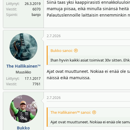
Siinä taas yksi kaappirasisti ennakkoluulo
Liittynyt
26.3.2019
mamuja piisaa, eikä minulla sinänsä heitä 
Viestit
6070
Sijainti
banjo
Palautuslennoille laittaisin ennemminkin näi
2.7.2026
Bukko sanoi:
Ihan hyvin kaikki asiat toimivat 30v sitten. Eh
The Hallikainen™
Ajat ovat muuttuneet. Nokiaa ei enää ole 
Muusikko
näissä eikä mamuissa.
Liittynyt
17.1.2017
Viestit
7761
2.7.2026
The Hallikainen™ sanoi:
Ajat ovat muuttuneet. Nokiaa ei enää ole sama
Bukko