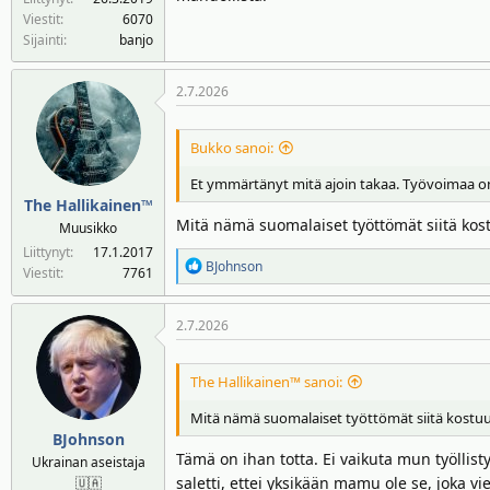
Viestit
6070
Sijainti
banjo
2.7.2026
Bukko sanoi:
Et ymmärtänyt mitä ajoin takaa. Työvoimaa on 
The Hallikainen™
Mitä nämä suomalaiset työttömät siitä kost
Muusikko
Liittynyt
17.1.2017
R
BJohnson
Viestit
7761
e
a
2.7.2026
k
t
i
The Hallikainen™ sanoi:
o
t
Mitä nämä suomalaiset työttömät siitä kostuu 
:
BJohnson
Tämä on ihan totta. Ei vaikuta mun työllisty
Ukrainan aseistaja
saletti, ettei yksikään mamu ole se, joka v
🇺🇦