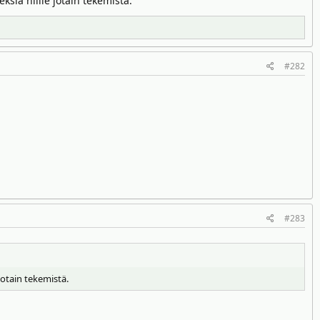
ksiä niille jotain tekemistä.
#282
#283
jotain tekemistä.