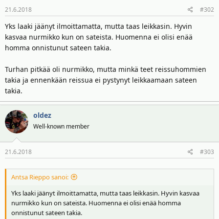
t
ä
21.6.2018
#302
t
a
Yks laaki jäänyt ilmoittamatta, mutta taas leikkasin. Hyvin
j
kasvaa nurmikko kun on sateista. Huomenna ei olisi enää
a
homma onnistunut sateen takia.
Turhan pitkää oli nurmikko, mutta minkä teet reissuhommien
takia ja ennenkään reissua ei pystynyt leikkaamaan sateen
takia.
oldez
Well-known member
21.6.2018
#303
Antsa Rieppo sanoi:
Yks laaki jäänyt ilmoittamatta, mutta taas leikkasin. Hyvin kasvaa
nurmikko kun on sateista. Huomenna ei olisi enää homma
onnistunut sateen takia.