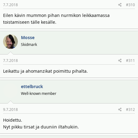
7.7.2018
#310
Eilen kävin mummon pihan nurmikon leikkaamassa
toistamiseen tälle kesälle.
Mosse
Skidmark
7.7.2018
#311
Leikattu ja ahomanzikat poimittu pihalta.
ettelbruck
Well-known member
9.7.2018
#312
Hoidettu.
Nyt pikku tirsat ja duuniin iltahukiin.