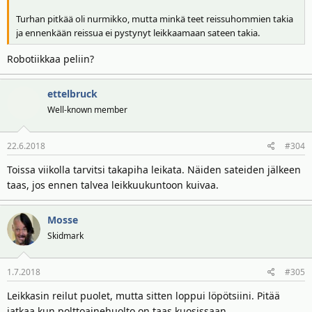
Turhan pitkää oli nurmikko, mutta minkä teet reissuhommien takia
ja ennenkään reissua ei pystynyt leikkaamaan sateen takia.
Robotiikkaa peliin?
ettelbruck
Well-known member
22.6.2018
#304
Toissa viikolla tarvitsi takapiha leikata. Näiden sateiden jälkeen
taas, jos ennen talvea leikkuukuntoon kuivaa.
Mosse
Skidmark
1.7.2018
#305
Leikkasin reilut puolet, mutta sitten loppui löpötsiini. Pitää
jatkaa kun polttoainehuolto on taas kuosissaan.