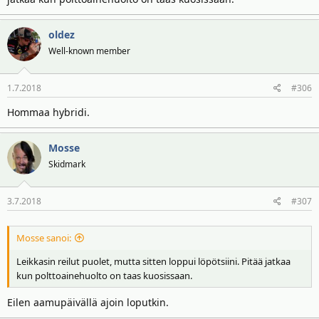
oldez
Well-known member
1.7.2018
#306
Hommaa hybridi.
Mosse
Skidmark
3.7.2018
#307
Mosse sanoi:
Leikkasin reilut puolet, mutta sitten loppui löpötsiini. Pitää jatkaa
kun polttoainehuolto on taas kuosissaan.
Eilen aamupäivällä ajoin loputkin.