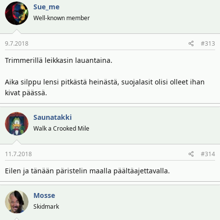
Sue_me
Well-known member
9.7.2018
#313
Trimmerillä leikkasin lauantaina.
Aika silppu lensi pitkästä heinästä, suojalasit olisi olleet ihan
kivat päässä.
Saunatakki
Walk a Crooked Mile
11.7.2018
#314
Eilen ja tänään päristelin maalla päältäajettavalla.
Mosse
Skidmark