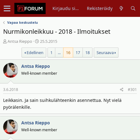
Kirjaudu sisään
Rekisteröidy
Vapaa keskustelu
Nurmikonleikkuu - 2018 - Ilmoitukset
V
A
Antsa Rieppo
25.5.2015
i
l
Edellinen
1
...
16
17
18
Seuraava
e
o
s
i
t
Antsa Rieppo
t
i
u
Well-known member
k
s
e
p
3.6.2018
#301
t
ä
j
i
Leikkasin. Ja sain suihkulähteenkin asennettua. Nyt vielä
u
v
pyörälenkille.
n
ä
a
m
l
ä
Antsa Rieppo
o
ä
Well-known member
i
r