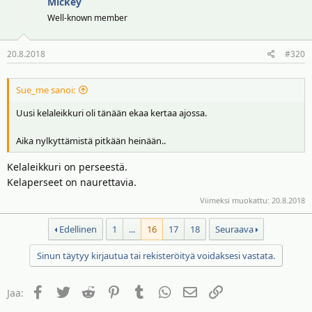
Mickey
Well-known member
20.8.2018
#320
Sue_me sanoi:
Uusi kelaleikkuri oli tänään ekaa kertaa ajossa.
Aika nylkyttämistä pitkään heinään..
Kelaleikkuri on perseestä.
Kelaperseet on naurettavia.
Viimeksi muokattu:
20.8.2018
Edellinen
1
...
16
17
18
Seuraava
Sinun täytyy kirjautua tai rekisteröityä voidaksesi vastata.
Facebook
Twitter
Reddit
Pinterest
Tumblr
WhatsApp
Sähköposti
Linkki
Jaa: