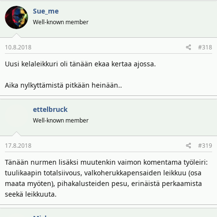
Sue_me
Well-known member
10.8.2018
#318
Uusi kelaleikkuri oli tänään ekaa kertaa ajossa.
Aika nylkyttämistä pitkään heinään..
ettelbruck
Well-known member
17.8.2018
#319
Tänään nurmen lisäksi muutenkin vaimon komentama työleiri:
tuulikaapin totalsiivous, valkoherukkapensaiden leikkuu (osa
maata myöten), pihakalusteiden pesu, erinäistä perkaamista
seekä leikkuuta.