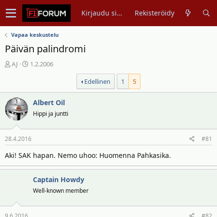
Kirjaudu sisään
Rekisteröidy
Vapaa keskustelu
Päivän palindromi
V
A
AJ
1.2.2006
i
l
Edellinen
1
5
e
o
s
i
t
t
Albert Oil
i
u
Hippi ja juntti
k
s
e
p
28.4.2016
#81
t
ä
j
i
Aki! SAK hapan. Nemo uhoo: Huomenna Pahkasika.
u
v
n
ä
Captain Howdy
a
m
l
ä
Well-known member
o
ä
i
r
9.6.2016
#82