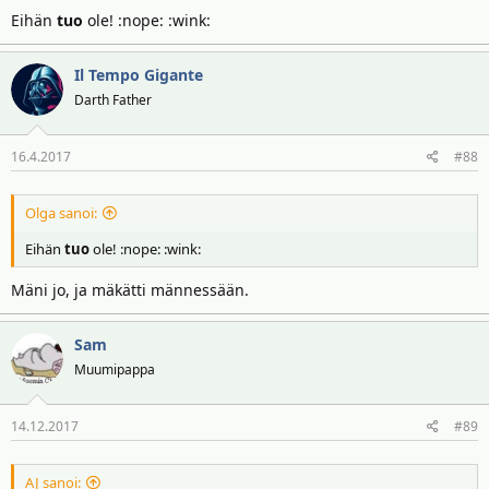
Eihän
tuo
ole! :nope: :wink:
Il Tempo Gigante
Darth Father
16.4.2017
#88
Olga sanoi:
Eihän
tuo
ole! :nope: :wink:
Mäni jo, ja mäkätti männessään.
Sam
Muumipappa
14.12.2017
#89
AJ sanoi: