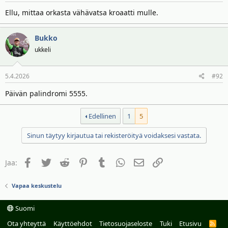
Ellu, mittaa orkasta vähävatsa kroaatti mulle.
Bukko
ukkeli
5.4.2026
#92
Päivän palindromi 5555.
Edellinen
1
5
Sinun täytyy kirjautua tai rekisteröityä voidaksesi vastata.
Facebook
Twitter
Reddit
Pinterest
Tumblr
WhatsApp
Sähköposti
Linkki
Jaa:
Vapaa keskustelu
Suomi
Ota yhteyttä
Käyttöehdot
Tietosuojaseloste
Tuki
Etusivu
R