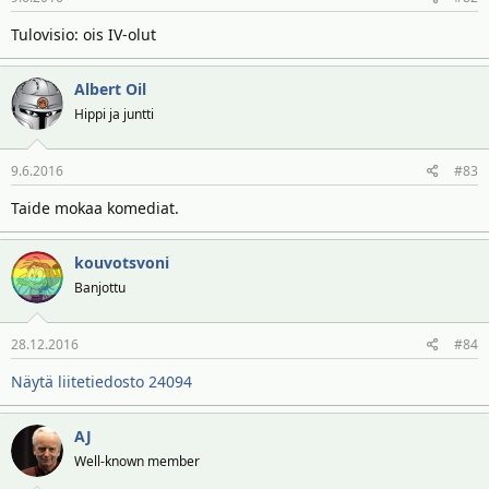
t
ä
t
Tulovisio: ois IV-olut
a
j
Albert Oil
a
Hippi ja juntti
9.6.2016
#83
Taide mokaa komediat.
kouvotsvoni
Banjottu
28.12.2016
#84
Näytä liitetiedosto 24094
AJ
Well-known member