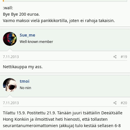
:wall:
Bye Bye 200 euroa.
Vaimo maksoi vielä pankkikortilla, joten ei rahoja takaisin.
Sue_me
Well-known member
7.11.2013
#19
Nettikauppa my ass.
tmoi
No niin
7.11.2013
#20
Tilattu 15.9. Postitettu 21.9. Tänään juuri tsättäilin DeeäXsälle
Hong Konkiin ja ilmoittivat heti hienosti, että tollasten
seurantanumeroimattomien (akkuja) tulo kestää sellasen 6-8