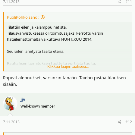
7.11.2013
#11
PuoliPöhkö sanoi:
Tilattiin eilen jalkalamppu netistä.
Tilausvahvistuksessa oli toimitusajaksi kerrottu varsin
hätäilemättömältä vaikuttava HUHTIKUU 2014.
Seurailen lähetystä täältä etänä.
Rauhallisen toimituksen tuotteita voi tilata tuolta:
Klikkaa laajentaaksesi...
http://www.infurn.com/fi/marc-sadler-twiggy-lattiavalaisin
Rapeat alennukset, varsinkin tänään. Taidan pistää tilauksen
sisään.
jjv
Well-known member
7.11.2013
#12