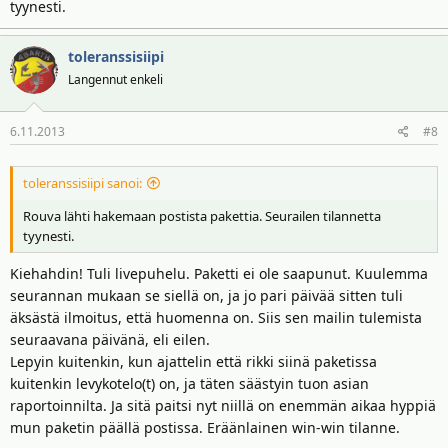
tyynesti.
toleranssisiipi
Langennut enkeli
6.11.2013
#8
toleranssisiipi sanoi:
Rouva lähti hakemaan postista pakettia. Seurailen tilannetta
tyynesti.
Kiehahdin! Tuli livepuhelu. Paketti ei ole saapunut. Kuulemma
seurannan mukaan se siellä on, ja jo pari päivää sitten tuli
äksästä ilmoitus, että huomenna on. Siis sen mailin tulemista
seuraavana päivänä, eli eilen.
Lepyin kuitenkin, kun ajattelin että rikki siinä paketissa
kuitenkin levykotelo(t) on, ja täten säästyin tuon asian
raportoinnilta. Ja sitä paitsi nyt niillä on enemmän aikaa hyppiä
mun paketin päällä postissa. Eräänlainen win-win tilanne.