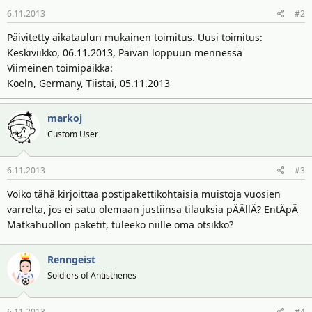
t
ä
6.11.2013
#2
t
a
Päivitetty aikataulun mukainen toimitus. Uusi toimitus:
j
Keskiviikko, 06.11.2013, Päivän loppuun mennessä
a
Viimeinen toimipaikka:
Koeln, Germany, Tiistai, 05.11.2013
markoj
Custom User
6.11.2013
#3
Voiko tähä kirjoittaa postipakettikohtaisia muistoja vuosien
varrelta, jos ei satu olemaan justiinsa tilauksia pÄÄllÄ? EntÄpÄ
Matkahuollon paketit, tuleeko niille oma otsikko?
Renngeist
Soldiers of Antisthenes
6.11.2013
#4