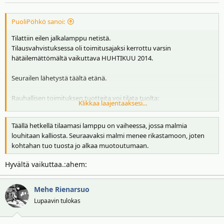
PuoliPöhkö sanoi:
Tilattiin eilen jalkalamppu netistä.
Tilausvahvistuksessa oli toimitusajaksi kerrottu varsin
hätäilemättömältä vaikuttava HUHTIKUU 2014.
Seurailen lähetystä täältä etänä.
Rauhallisen toimituksen tuotteita voi tilata tuolta:
Klikkaa laajentaaksesi...
http://www.infurn.com/fi/marc-sadler-twiggy-lattiavalaisin
Täällä hetkellä tilaamasi lamppu on vaiheessa, jossa malmia
louhitaan kalliosta. Seuraavaksi malmi menee rikastamoon, joten
kohtahan tuo tuosta jo alkaa muotoutumaan.
Hyvältä vaikuttaa.:ahem:
Mehe Rienarsuo
Lupaavin tulokas