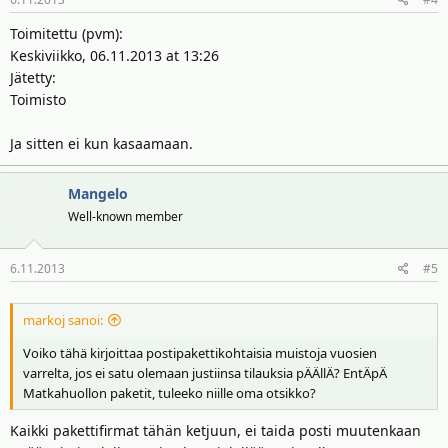
Toimitettu (pvm):
Keskiviikko, 06.11.2013 at 13:26
Jätetty:
Toimisto
Ja sitten ei kun kasaamaan.
Mangelo
Well-known member
6.11.2013
#5
markoj sanoi:
Voiko tähä kirjoittaa postipakettikohtaisia muistoja vuosien
varrelta, jos ei satu olemaan justiinsa tilauksia pÄÄllÄ? EntÄpÄ
Matkahuollon paketit, tuleeko niille oma otsikko?
Kaikki pakettifirmat tähän ketjuun, ei taida posti muutenkaan