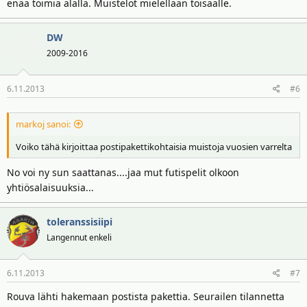
enää toimia alalla. Muistelot mielellään toisaalle.
DW
2009-2016
6.11.2013
#6
markoj sanoi:
Voiko tähä kirjoittaa postipakettikohtaisia muistoja vuosien varrelta
No voi ny sun saattanas....jaa mut futispelit olkoon
yhtiösalaisuuksia...
toleranssisiipi
Langennut enkeli
6.11.2013
#7
Rouva lähti hakemaan postista pakettia. Seurailen tilannetta