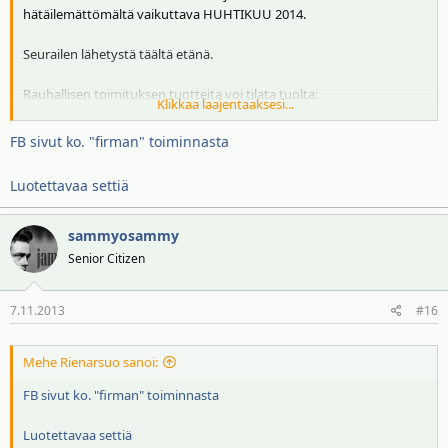
hätäilemättömältä vaikuttava HUHTIKUU 2014.
Seurailen lähetystä täältä etänä.
Rauhallisen toimituksen tuotteita voi tilata tuolta:
Klikkaa laajentaaksesi...
http://www.infurn.com/fi/marc-sadler-twiggy-lattiavalaisin
FB sivut ko. "firman" toiminnasta
Luotettavaa settiä
sammyosammy
Senior Citizen
7.11.2013
#16
Mehe Rienarsuo sanoi:
FB sivut ko. "firman" toiminnasta
Luotettavaa settiä