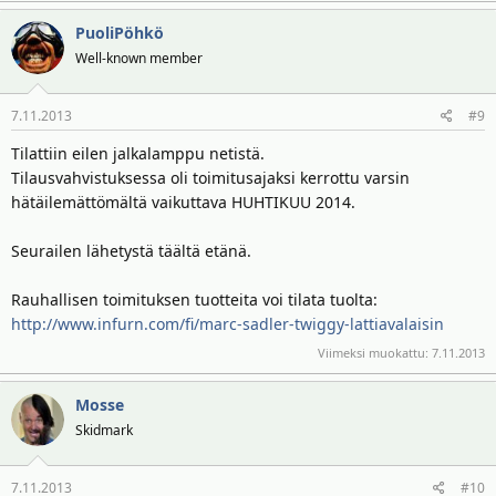
PuoliPöhkö
Well-known member
7.11.2013
#9
Tilattiin eilen jalkalamppu netistä.
Tilausvahvistuksessa oli toimitusajaksi kerrottu varsin
hätäilemättömältä vaikuttava HUHTIKUU 2014.
Seurailen lähetystä täältä etänä.
Rauhallisen toimituksen tuotteita voi tilata tuolta:
http://www.infurn.com/fi/marc-sadler-twiggy-lattiavalaisin
Viimeksi muokattu:
7.11.2013
Mosse
Skidmark
7.11.2013
#10