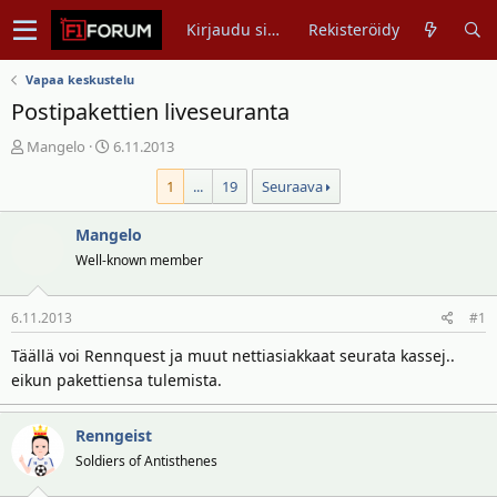
Kirjaudu sisään
Rekisteröidy
Vapaa keskustelu
Postipakettien liveseuranta
V
A
Mangelo
6.11.2013
i
l
1
...
19
Seuraava
e
o
s
i
t
Mangelo
t
i
u
Well-known member
k
s
e
p
6.11.2013
#1
t
ä
j
i
Täällä voi Rennquest ja muut nettiasiakkaat seurata kassej..
u
v
eikun pakettiensa tulemista.
n
ä
a
m
l
ä
Renngeist
o
ä
Soldiers of Antisthenes
i
r