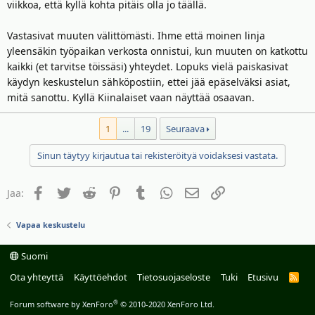
viikkoa, että kyllä kohta pitäis olla jo täällä.
Vastasivat muuten välittömästi. Ihme että moinen linja
yleensäkin työpaikan verkosta onnistui, kun muuten on katkottu
kaikki (et tarvitse töissäsi) yhteydet. Lopuks vielä paiskasivat
käydyn keskustelun sähköpostiin, ettei jää epäselväksi asiat,
mitä sanottu. Kyllä Kiinalaiset vaan näyttää osaavan.
1
...
19
Seuraava
Sinun täytyy kirjautua tai rekisteröityä voidaksesi vastata.
Facebook
Twitter
Reddit
Pinterest
Tumblr
WhatsApp
Sähköposti
Linkki
Jaa:
Vapaa keskustelu
Suomi
Ota yhteyttä
Käyttöehdot
Tietosuojaseloste
Tuki
Etusivu
R
S
S
®
Forum software by XenForo
© 2010-2020 XenForo Ltd.