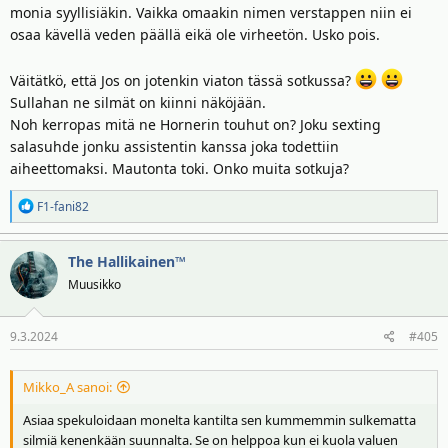
monia syyllisiäkin. Vaikka omaakin nimen verstappen niin ei
osaa kävellä veden päällä eikä ole virheetön. Usko pois.
Väitätkö, että Jos on jotenkin viaton tässä sotkussa?
Sullahan ne silmät on kiinni näköjään.
Noh kerropas mitä ne Hornerin touhut on? Joku sexting
salasuhde jonku assistentin kanssa joka todettiin
aiheettomaksi. Mautonta toki. Onko muita sotkuja?
R
F1-fani82
e
a
The Hallikainen™
k
t
Muusikko
i
o
9.3.2024
#405
t
:
Mikko_A sanoi:
Asiaa spekuloidaan monelta kantilta sen kummemmin sulkematta
silmiä kenenkään suunnalta. Se on helppoa kun ei kuola valuen