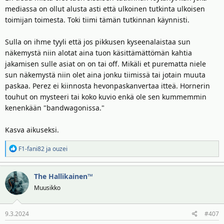
avoimuuden, mutta siinäpähän olet sinisilmäisesti Horny Hornerin
mediassa on ollut alusta asti että ulkoinen tutkinta ulkoisen
ja munattoman Perezin bandwagonissa.
toimijan toimesta. Toki tiimi tämän tutkinnan käynnisti.
Sulla on ihme tyyli että jos pikkusen kyseenalaistaa sun
näkemystä niin alotat aina tuon käsittämättömän kahtia
jakamisen sulle asiat on on tai off. Mikäli et purematta niele
sun näkemystä niin olet aina jonku tiimissä tai jotain muuta
paskaa. Perez ei kiinnosta hevonpaskanvertaa itteä. Hornerin
touhut on mysteeri tai koko kuvio enkä ole sen kummemmin
kenenkään "bandwagonissa."
Kasva aikuseksi.
R
F1-fani82
ja
ouzei
e
a
The Hallikainen™
k
t
Muusikko
i
o
9.3.2024
#407
t