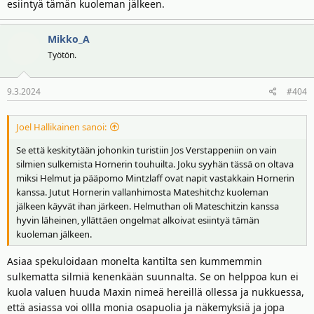
esiintyä tämän kuoleman jälkeen.
Mikko_A
Työtön.
9.3.2024
#404
Joel Hallikainen sanoi:
Se että keskitytään johonkin turistiin Jos Verstappeniin on vain
silmien sulkemista Hornerin touhuilta. Joku syyhän tässä on oltava
miksi Helmut ja pääpomo Mintzlaff ovat napit vastakkain Hornerin
kanssa. Jutut Hornerin vallanhimosta Mateshitchz kuoleman
jälkeen käyvät ihan järkeen. Helmuthan oli Mateschitzin kanssa
hyvin läheinen, yllättäen ongelmat alkoivat esiintyä tämän
kuoleman jälkeen.
Asiaa spekuloidaan monelta kantilta sen kummemmin
sulkematta silmiä kenenkään suunnalta. Se on helppoa kun ei
kuola valuen huuda Maxin nimeä hereillä ollessa ja nukkuessa,
että asiassa voi ollla monia osapuolia ja näkemyksiä ja jopa