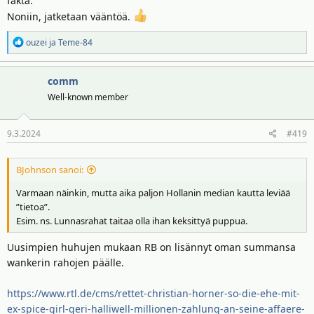
fakta.
Noniin, jatketaan vääntöä.
R
ouzei
ja
Teme-84
e
a
comm
k
t
Well-known member
i
o
9.3.2024
#419
t
:
BJohnson sanoi:
Varmaan näinkin, mutta aika paljon Hollanin median kautta leviää
”tietoa”.
Esim. ns. Lunnasrahat taitaa olla ihan keksittyä puppua.
Uusimpien huhujen mukaan RB on lisännyt oman summansa
wankerin rahojen päälle.
https://www.rtl.de/cms/rettet-christian-horner-so-die-ehe-mit-
ex-spice-girl-geri-halliwell-millionen-zahlung-an-seine-affaere-