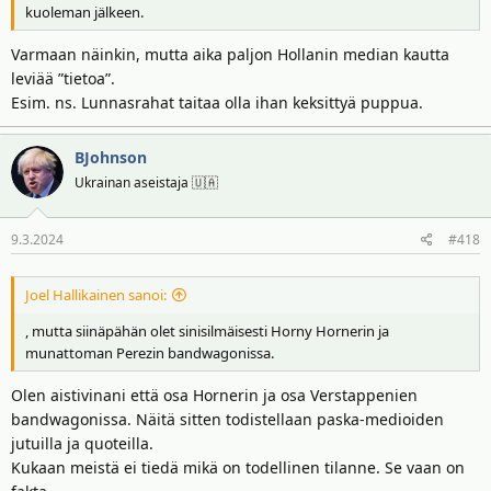
kuoleman jälkeen.
Varmaan näinkin, mutta aika paljon Hollanin median kautta
leviää ”tietoa”.
Esim. ns. Lunnasrahat taitaa olla ihan keksittyä puppua.
BJohnson
Ukrainan aseistaja 🇺🇦
9.3.2024
#418
Joel Hallikainen sanoi:
, mutta siinäpähän olet sinisilmäisesti Horny Hornerin ja
munattoman Perezin bandwagonissa.
Olen aistivinani että osa Hornerin ja osa Verstappenien
bandwagonissa. Näitä sitten todistellaan paska-medioiden
jutuilla ja quoteilla.
Kukaan meistä ei tiedä mikä on todellinen tilanne. Se vaan on