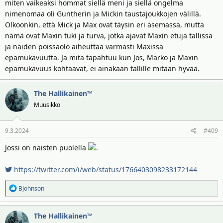
miten vaikeaksi hommat siellä meni ja siellä ongelma
nimenomaa oli Guntherin ja Mickin taustajoukkojen välillä.
Olkoonkin, että Mick ja Max ovat täysin eri asemassa, mutta
nämä ovat Maxin tuki ja turva, jotka ajavat Maxin etuja tallissa
ja näiden poissaolo aiheuttaa varmasti Maxissa
epämukavuutta. Ja mitä tapahtuu kun Jos, Marko ja Maxin
epämukavuus kohtaavat, ei ainakaan tallille mitään hyvää.
The Hallikainen™
Muusikko
9.3.2024
#409
Jossi on naisten puolella
.
https://twitter.com/i/web/status/1766403098233172144
R
BJohnson
e
a
The Hallikainen™
k