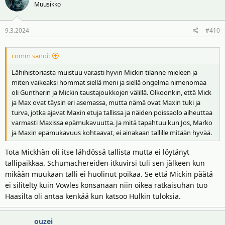
t
Muusikko
i
o
9.3.2024
#410
t
:
comm sanoi:
Lähihistoriasta muistuu var.asti hyvin Mickin tilanne mieleen ja
miten vaikeaksi hommat siellä meni ja siellä ongelma nimenomaa
oli Guntherin ja Mickin taustajoukkojen välillä. Olkoonkin, että Mick
ja Max ovat täysin eri asemassa, mutta nämä ovat Maxin tuki ja
turva, jotka ajavat Maxin etuja tallissa ja näiden poissaolo aiheuttaa
varmasti Maxissa epämukavuutta. Ja mitä tapahtuu kun Jos, Marko
ja Maxin epämukavuus kohtaavat, ei ainakaan tallille mitään hyvää.
Tota Mickhän oli itse lähdössä tallista mutta ei löytänyt
tallipaikkaa. Schumachereiden itkuvirsi tuli sen jälkeen kun
mikään muukaan talli ei huolinut poikaa. Se että Mickin päätä
ei silitelty kuin Vowles konsanaan niin oikea ratkaisuhan tuo
Haasilta oli antaa kenkää kun katsoo Hulkin tuloksia.
ouzei