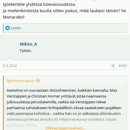
työskentele yhdessä tulevaisuudessa.
i
r
t
ä
Ja mielenkiintoista kuulla sitten joskus, mikä laukaisi tämän? Se
t
Monacoko?
a
j
R
comm
a
e
a
Mikko_A
k
t
Työtön.
i
o
9.3.2024
#402
t
:
BJohnson sanoi:
Asetelma on suorastaan skitsofreeninen, kaikkien kannalta. Max
Verstappen ja Christian Horner yrittävät pitää naamaansa
julkisuudessa peruslukemilla, vaikka isä-Verstappen tekee
parhaansa sahatakseen brittipäällikön oksaa saadakseen pojalleen
vielä parempaa kohtelua – vaikka hän on jo selkeässä ykköskuskin
asemassa ja tienaa arviolta 50 miljoonaa euroa vuodessa. Sarjan
parhaassa tallissa.
Klikkaa laajentaaksesi...