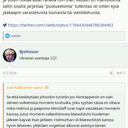
tallin sisällä järjestää "puolueetonta" tutkintaa oli sitten kyse
jääkaapin varastetuista lounaista tai viestikohuista.
https://twitter.com/i/web/status/1766430448786284963
R
comm
e
a
BJohnson
k
t
Ukrainan aseistaja 🇺🇦
i
o
9.3.2024
#417
t
:
Joel Hallikainen sanoi:
Se että keskitytään johonkin turistiin Jos Verstappeniin on vain
silmien sulkemista Hornerin touhuilta. Joku syyhän tässä on oltava
miksi Helmut ja pääpomo Mintzlaff ovat napit vastakkain Hornerin
kanssa. Jutut Hornerin vallanhimosta Mateshitchz kuoleman
jälkeen käyvät ihan järkeen. Helmuthan oli Mateschitzin kanssa
hyvin läheinen, yllättäen ongelmat alkoivat esiintyä tämän