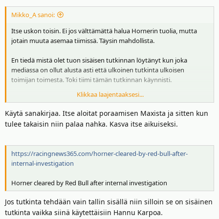
:
Mikko_A sanoi:
Itse uskon toisin. Ei jos välttämättä halua Hornerin tuolia, mutta
jotain muuta asemaa tiimissä. Täysin mahdollista.
En tiedä mistä olet tuon sisäisen tutkinnan löytänyt kun joka
mediassa on ollut alusta asti että ulkoinen tutkinta ulkoisen
toimijan toimesta. Toki tiimi tämän tutkinnan käynnisti.
Klikkaa laajentaaksesi...
Sulla on ihme tyyli että jos pikkusen kyseenalaistaa sun näkemystä
niin alotat aina tuon käsittämättömän kahtia jakamisen sulle asiat
Käytä sanakirjaa. Itse aloitat poraamisen Maxista ja sitten kun
on on tai off. Mikäli et purematta niele sun näkemystä niin olet aina
tulee takaisin niin palaa nahka. Kasva itse aikuiseksi.
jonku tiimissä tai jotain muuta paskaa. Perez ei kiinnosta
hevonpaskanvertaa itteä. Hornerin touhut on mysteeri tai koko
kuvio enkä ole sen kummemmin kenenkään "bandwagonissa."
https://racingnews365.com/horner-cleared-by-red-bull-after-
internal-investigation
Kasva aikuseksi.
Horner cleared by Red Bull after internal investigation
Jos tutkinta tehdään vain tallin sisällä niin silloin se on sisäinen
tutkinta vaikka siinä käytettäisiin Hannu Karpoa.