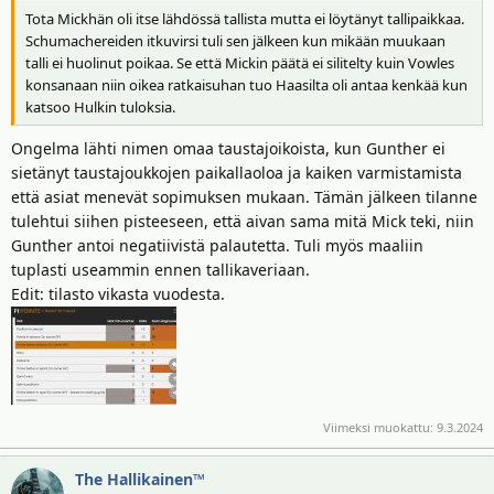
Tota Mickhän oli itse lähdössä tallista mutta ei löytänyt tallipaikkaa.
Schumachereiden itkuvirsi tuli sen jälkeen kun mikään muukaan
talli ei huolinut poikaa. Se että Mickin päätä ei silitelty kuin Vowles
konsanaan niin oikea ratkaisuhan tuo Haasilta oli antaa kenkää kun
katsoo Hulkin tuloksia.
Ongelma lähti nimen omaa taustajoikoista, kun Gunther ei
sietänyt taustajoukkojen paikallaoloa ja kaiken varmistamista
että asiat menevät sopimuksen mukaan. Tämän jälkeen tilanne
tulehtui siihen pisteeseen, että aivan sama mitä Mick teki, niin
Gunther antoi negatiivistä palautetta. Tuli myös maaliin
tuplasti useammin ennen tallikaveriaan.
Edit: tilasto vikasta vuodesta.
Viimeksi muokattu:
9.3.2024
The Hallikainen™