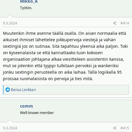
Mikko_A
Työtön.
9.3.2024
#414
Muutenkin ihme asenne täällä osalla. On aivan normaalia että
aikuiset ihmiset lähettelee pikkupervoja viestejä ja vähän
sextingiä jos on sutinaa. Sitä tapahtuu yleensä aika paljon. Toki
on kyseenalaista se että kannattaako tuon kokosen
organisaation johtajana alkaa viesitteleen assistentin kanssa,
mut se jotenkin että tyyppi tulkitaan pervoksi ja wankeriksi
jonku sextingin perusteella on aika laihaa. Tällä logiikalla 95
prossaa suomalaisista on pervoja ja ties mitä.
R
Bensa Lenkkari
e
a
comm
k
t
Well-known member
i
o
9.3.2024
#415
t