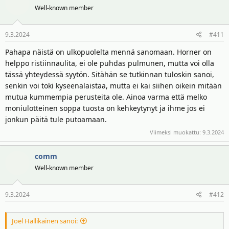
Well-known member
9.3.2024
#411
Pahapa näistä on ulkopuolelta mennä sanomaan. Horner on
helppo ristiinnaulita, ei ole puhdas pulmunen, mutta voi olla
tässä yhteydessä syytön. Sitähän se tutkinnan tuloskin sanoi,
senkin voi toki kyseenalaistaa, mutta ei kai siihen oikein mitään
mutua kummempia perusteita ole. Ainoa varma että melko
moniulotteinen soppa tuosta on kehkeytynyt ja ihme jos ei
jonkun päitä tule putoamaan.
Viimeksi muokattu:
9.3.2024
comm
Well-known member
9.3.2024
#412
Joel Hallikainen sanoi: