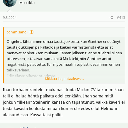
Muusikko
9.3.2024
#413
comm sanoi:
Ongelma lähti nimen omaa taustajoikoista, kun Gunther ei sietänyt
taustajoukkojen paikallaoloa ja kaiken varmistamista että asiat
menevät sopimuksen mukaan. Tämän jälkeen tilanne tulehtui siihen
pisteeseen, että aivan sama mitä Mick teki, niin Gunther antoi
negatiivistä palautetta. Tuli myös maaliin tuplasti useammin ennen
tallikaveriaan.
Edit: tilasto vikasta vuodesta.
Klikkaa laajentaaksesi...
Näytä liitetiedosto 4549
Ihan turhaan kantelet mukanasi tuota Mickin CV:tä kun mikään
talli ei halua häntä palkata edelleenkään. Ihan sama mitä
jonkun "ilkeän" Steinerin kanssa on tapahtunut, vaikka kaveri ei
tiedä kovasta koulusta mitään kun ei ole edes ollut Helmutin
alaisuudessa. Kasvattaisi pallit.