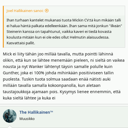
:
Joel Hallikainen sanoi:
Ihan turhaan kantelet mukanasi tuota Mickin CV:tä kun mikään talli
ei halua häntä palkata edelleenkään. Ihan sama mitä jonkun "ilkeän"
Steinerin kanssa on tapahtunut, vaikka kaveri ei tiedä kovasta
koulusta mitään kun ei ole edes ollut Helmutin alaisuudessa.
Kasvattaisi pallit.
Mick ei liity tähän joo millää tavalla, mutta pointti lähinnä
olikin, että kun se lähtee menemään pieleen, ni sieltä on vaikea
nousta ja nyt Wanker lähtenyt täysin samalle polulle kuin
Gunther, joka ei 100% johda mihinkään positiiviseen tallin
puolesta. Tuskin tuota solmua saadaan enää nätisti auki
millään tavalla samalla kokoonpanolla, kun aletaan
taustajoukkoja ajamaan pois. Kysymys lienee ennemmin, että
kuka sieltä lähtee ja kuka ei
The Hallikainen™
Muusikko