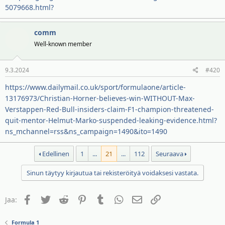
5079668.html?
comm
Well-known member
9.3.2024
#420
https://www.dailymail.co.uk/sport/formulaone/article-
13176973/Christian-Horner-believes-win-WITHOUT-Max-
Verstappen-Red-Bull-insiders-claim-F1-champion-threatened-
quit-mentor-Helmut-Marko-suspended-leaking-evidence.html?
ns_mchannel=rss&ns_campaign=1490&ito=1490
Edellinen
1
...
21
...
112
Seuraava
Sinun täytyy kirjautua tai rekisteröityä voidaksesi vastata.
Facebook
Twitter
Reddit
Pinterest
Tumblr
WhatsApp
Sähköposti
Linkki
Jaa:
Formula 1