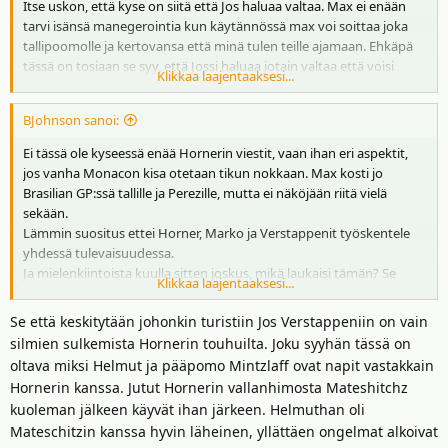
Itse uskon, että kyse on siitä että Jos haluaa valtaa. Max ei enään
kuvailtu Verstappen on uransa jälkeen ollut otsikoissa lähinnä
tarvi isänsä manegerointia kun käytännössä max voi soittaa joka
siviilielämänsä sotkujen vuoksi.
tallipoomolle ja kertovansa että minä tulen teille ajamaan. Ehkäpä
tässä on tosiaan se syy, että Jossi haluaa jotain valtaa että voisi
Vuonna 2016 Jos Verstappenin uutisoitiin käyneensä isänsä
Klikkaa laajentaaksesi...
tuntea itsensä tärkeäksi.
kimppuun. Tuolloin hänen Frans-isänsä oli De Telegraafin mukaan
kertonut poliisille poikansa olevan ”luonteeltaan todella paha”.
BJohnson sanoi:
Ei tässä ole kyseessä enää Hornerin viestit, vaan ihan eri aspektit,
Ei ole salaisuus, että vaille suurta menestystä omalla urallaan jäänyt
jos vanha Monacon kisa otetaan tikun nokkaan. Max kosti jo
52-vuotias Verstappen on kasvattanut pojastaan F1:n
Brasilian GP:ssä tallille ja Perezille, mutta ei näköjään riitä vielä
maailmanmestaria tämän lapsuudesta asti. Ankarat
sekään.
kasvatusmetodit ovat puhuttaneet, mutta Verstappen on viitannut
Lämmin suositus ettei Horner, Marko ja Verstappenit työskentele
saamaansa kritiikkiin kintaalla.
yhdessä tulevaisuudessa.
Ja mielenkiintoista kuulla sitten joskus, mikä laukaisi tämän? Se
Verstappen ei tunnu kaihtavan kyseenalaisiakaan keinoja poikansa
Klikkaa laajentaaksesi...
Monacoko?
aseman parantamiseksi entisestään. Silti tämänkin valtataistelun
yksi osapuoli on poikansa kautta omaa unelmaansa elävä
Se että keskitytään johonkin turistiin Jos Verstappeniin on vain
keskinkertaisuus.
silmien sulkemista Hornerin touhuilta. Joku syyhän tässä on
oltava miksi Helmut ja pääpomo Mintzlaff ovat napit vastakkain
LUE LISÄÄ KIRJOITTAJALTA
Hornerin kanssa. Jutut Hornerin vallanhimosta Mateshitchz
Teemu Hyytiäinen
kuoleman jälkeen käyvät ihan järkeen. Helmuthan oli
Mateschitzin kanssa hyvin läheinen, yllättäen ongelmat alkoivat