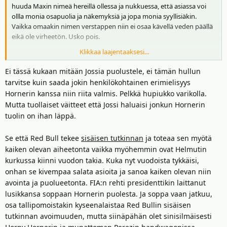
huuda Maxin nimeä hereillä ollessa ja nukkuessa, että asiassa voi
ollla monia osapuolia ja näkemyksiä ja jopa monia syyllisiäkin.
Vaikka omaakin nimen verstappen niin ei osaa kävellä veden päällä
eikä ole virheetön. Usko pois.
Klikkaa laajentaaksesi...
Väitätkö, että Jos on jotenkin viaton tässä sotkussa?
Sullahan ne silmät on kiinni näköjään.
Ei tässä kukaan mitään Jossia puolustele, ei tämän hullun
Noh kerropas mitä ne Hornerin touhut on? Joku sexting salasuhde
tarvitse kuin saada jokin henkilökohtainen erimielisyys
jonku assistentin kanssa joka todettiin aiheettomaksi. Mautonta
Hornerin kanssa niin riita valmis. Pelkkä hupiukko varikolla.
toki. Onko muita sotkuja?
Mutta tuollaiset väitteet että Jossi haluaisi jonkun Hornerin
tuolin on ihan läppä.
Se että Red Bull tekee
sisäisen tutkinnan
ja toteaa sen myötä
kaiken olevan aiheetonta vaikka myöhemmin ovat Helmutin
kurkussa kiinni vuodon takia. Kuka nyt vuodoista tykkäisi,
onhan se kivempaa salata asioita ja sanoa kaiken olevan niin
avointa ja puolueetonta. FIA:n rehti presidenttikin laittanut
lusikkansa soppaan Hornerin puolesta. Ja soppa vaan jatkuu,
osa tallipomoistakin kyseenalaistaa Red Bullin sisäisen
tutkinnan avoimuuden, mutta siinäpähän olet sinisilmäisesti