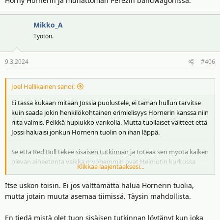
Horny Hornerin ja munattoman Perezin bandwagonissa.
Mikko_A
Työtön.
9.3.2024
#406
Joel Hallikainen sanoi:
Ei tässä kukaan mitään Jossia puolustele, ei tämän hullun tarvitse
kuin saada jokin henkilökohtainen erimielisyys Hornerin kanssa niin
riita valmis. Pelkkä hupiukko varikolla. Mutta tuollaiset väitteet että
Jossi haluaisi jonkun Hornerin tuolin on ihan läppä.
Se että Red Bull tekee
sisäisen tutkinnan
ja toteaa sen myötä kaiken
olevan aiheetonta vaikka myöhemmin ovat Helmutin kurkussa
Klikkaa laajentaaksesi...
kiinni vuodon takia. Kuka nyt vuodoista tykkäisi, onhan se
kivempaa salata asioita ja sanoa kaiken olevan niin avointa ja
Itse uskon toisin. Ei jos välttämättä halua Hornerin tuolia,
puolueetonta. FIA:n rehti presidenttikin laittanut lusikkansa
mutta jotain muuta asemaa tiimissä. Täysin mahdollista.
soppaan Hornerin puolesta. Ja soppa vaan jatkuu, osa
tallipomoistakin kyseenalaistaa Red Bullin sisäisen tutkinnan
En tiedä mistä olet tuon sisäisen tutkinnan löytänyt kun joka