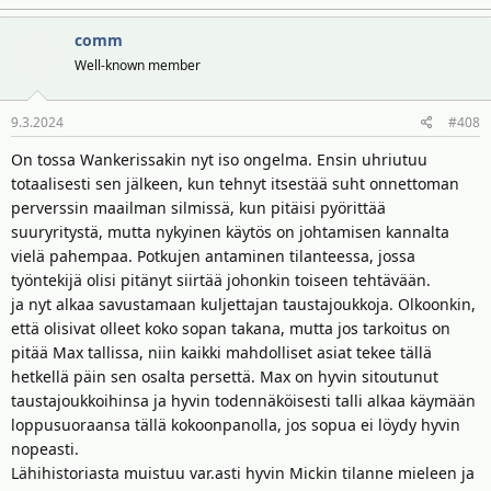
comm
Well-known member
9.3.2024
#408
On tossa Wankerissakin nyt iso ongelma. Ensin uhriutuu
totaalisesti sen jälkeen, kun tehnyt itsestää suht onnettoman
perverssin maailman silmissä, kun pitäisi pyörittää
suuryritystä, mutta nykyinen käytös on johtamisen kannalta
vielä pahempaa. Potkujen antaminen tilanteessa, jossa
työntekijä olisi pitänyt siirtää johonkin toiseen tehtävään.
ja nyt alkaa savustamaan kuljettajan taustajoukkoja. Olkoonkin,
että olisivat olleet koko sopan takana, mutta jos tarkoitus on
pitää Max tallissa, niin kaikki mahdolliset asiat tekee tällä
hetkellä päin sen osalta persettä. Max on hyvin sitoutunut
taustajoukkoihinsa ja hyvin todennäköisesti talli alkaa käymään
loppusuoraansa tällä kokoonpanolla, jos sopua ei löydy hyvin
nopeasti.
Lähihistoriasta muistuu var.asti hyvin Mickin tilanne mieleen ja