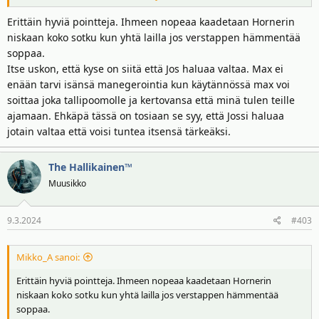
VIIME aikoina on esitetty epäilyjä, joiden mukaan Jos Verstappen
Erittäin hyviä pointteja. Ihmeen nopeaa kaadetaan Hornerin
itse olisi vuotanut medialle Hornerin väitetyt viestit, joita ei
niskaan koko sotku kun yhtä lailla jos verstappen hämmentää
kuitenkaan ole kyetty todentamaan aidoiksi. Sattumana ei pidetty
soppaa.
sitäkään, että ensimmäisenä Horneria koskevista, seksuaaliseen
Itse uskon, että kyse on siitä että Jos haluaa valtaa. Max ei
ahdisteluun liittyvistä epäilyistä uutisoi juuri hollantilainen De
enään tarvi isänsä manegerointia kun käytännössä max voi
Telegraaf-lehti.
soittaa joka tallipoomolle ja kertovansa että minä tulen teille
ajamaan. Ehkäpä tässä on tosiaan se syy, että Jossi haluaa
Yhtä kaikki, itävaltalainen energiajuomajätti ei varmasti arvosta
tallin sisäisen valtataistelun ja Horneriin kohdistuneen tutkinnan
jotain valtaa että voisi tuntea itsensä tärkeäksi.
tuomaa julkisuutta ja mainehaittaa.
The Hallikainen™
F1-maailmassa on nähty aina varakkaita isiä avittamassa poikiaan
Muusikko
heidän urillaan. Lawrence Stroll on jopa ostanut kokonaisen tallin
Lance-poikansa ajopaikaksi, mutta siihen kanadalaismiljardöörikään
ei ole alentunut, että hyppisi tallin tähtikuljettaja Fernando Alonson
9.3.2024
#403
silmille.
Mikko_A sanoi:
Osittain myös siitä syystä, että espanjalainen pieksi Lance Strollin
varsin selvästi viime kaudella.
Erittäin hyviä pointteja. Ihmeen nopeaa kaadetaan Hornerin
niskaan koko sotku kun yhtä lailla jos verstappen hämmentää
JOS Verstappen itse ajoi F1:ssä yhteensä kahdeksalla kaudella ja
soppaa.
saavutti kaksi palkintokorokesijaa. Äkkipikaiseksi luonteeksi