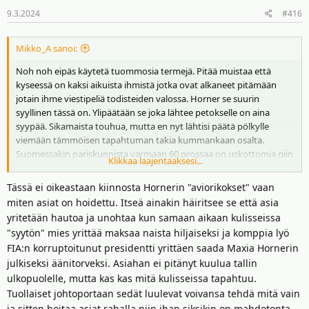
9.3.2024
#416
Mikko_A sanoi:
Noh noh eipäs käytetä tuommosia termejä. Pitää muistaa että
kyseessä on kaksi aikuista ihmistä jotka ovat alkaneet pitämään
jotain ihme viestipeliä todisteiden valossa. Horner se suurin
syyllinen tässä on. Ylipäätään se joka lähtee petokselle on aina
syypää. Sikamaista touhua, mutta en nyt lähtisi päätä pölkylle
viemään tämmöisen tapahtuman takia kummankaan osalta.
Suomessakin pariskunnista varmaan 60 prossaa on uskottomia niin
Klikkaa laajentaaksesi...
kyseessä on yleinen asia enkä lähtisi ketään leimaamaan "huoraksi"
tai "wankeriksi" sen perusteella.
Tässä ei oikeastaan kiinnosta Hornerin "aviorikokset" vaan
miten asiat on hoidettu. Itseä ainakin häiritsee se että asia
yritetään hautoa ja unohtaa kun samaan aikaan kulisseissa
"syytön" mies yrittää maksaa naista hiljaiseksi ja komppia lyö
FIA:n korruptoitunut presidentti yrittäen saada Maxia Hornerin
julkiseksi äänitorveksi. Asiahan ei pitänyt kuulua tallin
ulkopuolelle, mutta kas kas mitä kulisseissa tapahtuu.
Tuollaiset johtoportaan sedät luulevat voivansa tehdä mitä vain
ja sitten hoitaa asiat rahalla niin ihan siksikin on mahdotonta