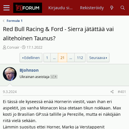
Kirjaudu sisään
Rekisteröidy
Formula 1
Red Bull Racing & Ford - Sierra jätättää vai
alitehoinen Taunus?
V
A
Corvair
17.1.2022
i
l
Edellinen
1
...
21
...
112
Seuraava
e
o
s
i
t
BJohnson
t
i
u
Ukrainan aseistaja 🇺🇦
k
s
e
p
9.3.2024
#401
t
ä
j
i
Ei tässä ole kyseessä enää Hornerin viestit, vaan ihan eri
u
v
aspektit, jos vanha Monacon kisa otetaan tikun nokkaan. Max
n
ä
kosti jo Brasilian GP:ssä tallille ja Perezille, mutta ei näköjään
a
m
riitä vielä sekään.
l
ä
Lämmin suositus ettei Horner, Marko ja Verstappenit
o
ä