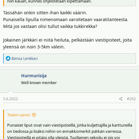
niin kauan, kunnes ohjeistetaan lopettamaan.
t
ä
t
Tässähän onkin sitten ihan kaikki väärin.
a
Punaisella lipulla nimenomaan varoitetaan vaaratilanteesta.
j
a
Mitä jos vastaan olisi tullut vaikka tukkirekka?
Jokainen järkkäri ei niitä heiluta, pelkästään viestipisteet, joita
yleensä on noin 3-5km välein.
R
Bensa Lenkkari
e
a
Hurmurisija
k
t
Well-known member
i
o
5.6.2022
#202
t
:
Tsiiem sanoi:
Punaiset liput ovat vain viestipisteillä, jotka kuljettajilla ja karttureilla
on tiedossa ja lisäksi niihin on ennakkomerkit pätkän varressa.
Viestipisteillä ei pitäisi olla yleisöä. Tuollainen sekoilu ei siis voi