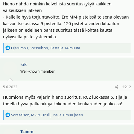
Hieno nähdä noinkin kelvollista suorituskykyä kaikkien
vaikeuksien jälkeen
- Kallelle hyvä torjuntavoitto. Ero MM-pisteissä toisena olevaan
kasvoi itse asiassa 9 pisteellä. 120 pistettä viiden kilpailun
jälkeen on edelleen paras suoritus tässä kohtaa kautta
nykyisellä pistesysteemillä.
R
Ojarumpu
,
Sörsselsön
,
Fiesta
ja 14 muuta
e
a
kik
k
t
Well-known member
i
o
5.6.2022
#212
t
:
Huomiona myös Pajarin hieno suoritus, RC2 luokassa 5. sija ja
todella hyviä pätkäaikoja kokeneiden konkareiden joukossa!
R
Sörsselsön
,
MVRX
,
TrulliJuna
ja 1 muu jäsen
e
a
Tsiiem
k