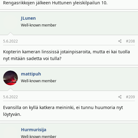
Rengasrikkojen jälkeen Huttunen yleiskilpailun 10.
JLunen
Well-known member
5.6.2022
#208
Kopterin kameran linssissä jotainpisaroita, mutta ei kai tuolla
nyt mitään sadetta voi tulla?
mattipuh
Well-known member
5.6.2022
#209
Evansilla on kyllä katkera meininki, ei tunnu huumoria nyt
löytyvän.
Hurmurisija
Well-known member