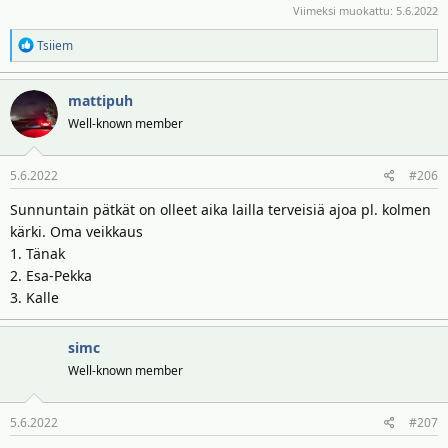
Viimeksi muokattu:
5.6.2022
R
Tsiiem
e
a
mattipuh
k
t
Well-known member
i
o
5.6.2022
#206
t
:
Sunnuntain pätkät on olleet aika lailla terveisiä ajoa pl. kolmen
kärki. Oma veikkaus
1. Tänak
2. Esa-Pekka
3. Kalle
simc
Well-known member
5.6.2022
#207