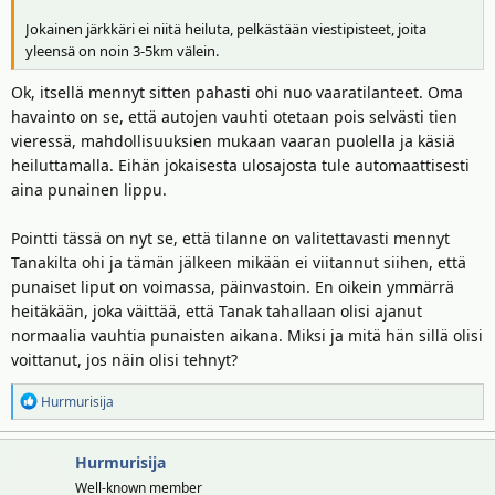
Jokainen järkkäri ei niitä heiluta, pelkästään viestipisteet, joita
yleensä on noin 3-5km välein.
Ok, itsellä mennyt sitten pahasti ohi nuo vaaratilanteet. Oma
havainto on se, että autojen vauhti otetaan pois selvästi tien
vieressä, mahdollisuuksien mukaan vaaran puolella ja käsiä
heiluttamalla. Eihän jokaisesta ulosajosta tule automaattisesti
aina punainen lippu.
Pointti tässä on nyt se, että tilanne on valitettavasti mennyt
Tanakilta ohi ja tämän jälkeen mikään ei viitannut siihen, että
punaiset liput on voimassa, päinvastoin. En oikein ymmärrä
heitäkään, joka väittää, että Tanak tahallaan olisi ajanut
normaalia vauhtia punaisten aikana. Miksi ja mitä hän sillä olisi
voittanut, jos näin olisi tehnyt?
R
Hurmurisija
e
a
Hurmurisija
k
t
Well-known member