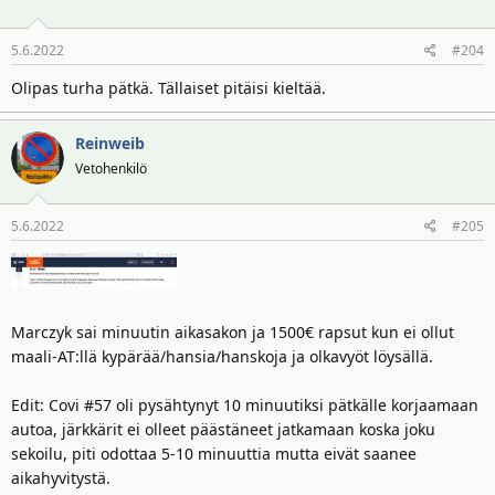
i
o
5.6.2022
#204
t
:
Olipas turha pätkä. Tällaiset pitäisi kieltää.
Reinweib
Vetohenkilö
5.6.2022
#205
Marczyk sai minuutin aikasakon ja 1500€ rapsut kun ei ollut
maali-AT:llä kypärää/hansia/hanskoja ja olkavyöt löysällä.
Edit: Covi #57 oli pysähtynyt 10 minuutiksi pätkälle korjaamaan
autoa, järkkärit ei olleet päästäneet jatkamaan koska joku
sekoilu, piti odottaa 5-10 minuuttia mutta eivät saanee
aikahyvitystä.