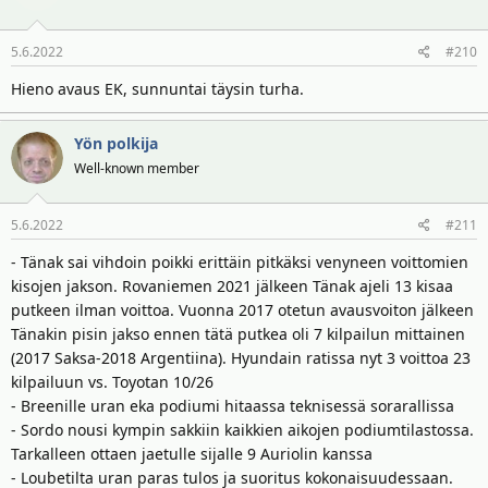
5.6.2022
#210
Hieno avaus EK, sunnuntai täysin turha.
Yön polkija
Well-known member
5.6.2022
#211
- Tänak sai vihdoin poikki erittäin pitkäksi venyneen voittomien
kisojen jakson. Rovaniemen 2021 jälkeen Tänak ajeli 13 kisaa
putkeen ilman voittoa. Vuonna 2017 otetun avausvoiton jälkeen
Tänakin pisin jakso ennen tätä putkea oli 7 kilpailun mittainen
(2017 Saksa-2018 Argentiina). Hyundain ratissa nyt 3 voittoa 23
kilpailuun vs. Toyotan 10/26
- Breenille uran eka podiumi hitaassa teknisessä sorarallissa
- Sordo nousi kympin sakkiin kaikkien aikojen podiumtilastossa.
Tarkalleen ottaen jaetulle sijalle 9 Auriolin kanssa
- Loubetilta uran paras tulos ja suoritus kokonaisuudessaan.