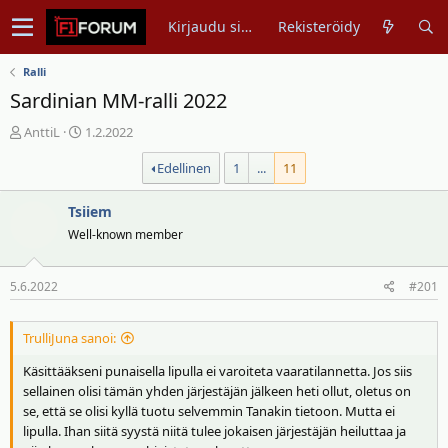
Kirjaudu sisään
Rekisteröidy
Ralli
Sardinian MM-ralli 2022
V
A
AnttiL
1.2.2022
i
l
Edellinen
1
...
11
e
o
s
i
t
Tsiiem
t
i
u
Well-known member
k
s
e
p
5.6.2022
#201
t
ä
j
i
u
v
TrulliJuna sanoi:
n
ä
Käsittääkseni punaisella lipulla ei varoiteta vaaratilannetta. Jos siis
a
m
sellainen olisi tämän yhden järjestäjän jälkeen heti ollut, oletus on
l
ä
se, että se olisi kyllä tuotu selvemmin Tanakin tietoon. Mutta ei
o
ä
lipulla. Ihan siitä syystä niitä tulee jokaisen järjestäjän heiluttaa ja
i
r