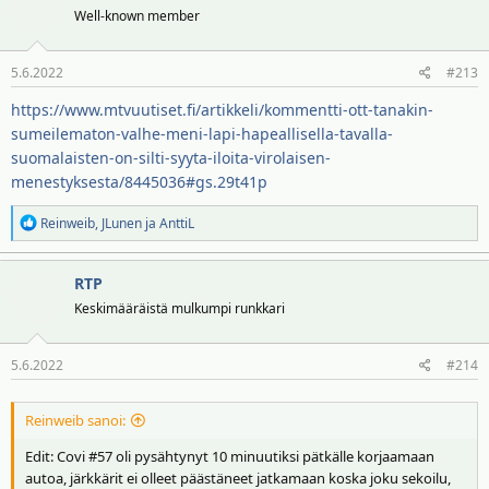
t
Well-known member
i
o
5.6.2022
#213
t
:
https://www.mtvuutiset.fi/artikkeli/kommentti-ott-tanakin-
sumeilematon-valhe-meni-lapi-hapeallisella-tavalla-
suomalaisten-on-silti-syyta-iloita-virolaisen-
menestyksesta/8445036#gs.29t41p
R
Reinweib
,
JLunen
ja
AnttiL
e
a
RTP
k
t
Keskimääräistä mulkumpi runkkari
i
o
5.6.2022
#214
t
:
Reinweib sanoi:
Edit: Covi #57 oli pysähtynyt 10 minuutiksi pätkälle korjaamaan
autoa, järkkärit ei olleet päästäneet jatkamaan koska joku sekoilu,