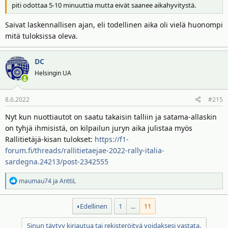
piti odottaa 5-10 minuuttia mutta eivät saanee aikahyvitystä.
Saivat laskennallisen ajan, eli todellinen aika oli vielä huonompi
mitä tuloksissa oleva.
DC
Helsingin UA
8.6.2022
#215
Nyt kun nuottiautot on saatu takaisin talliin ja satama-allaskin
on tyhjä ihmisistä, on kilpailun juryn aika julistaa myös
Rallitietäjä-kisan tulokset:
https://f1-
forum.fi/threads/rallitietaejae-2022-rally-italia-
sardegna.24213/post-2342555
R
maumau74
ja
AnttiL
e
a
Edellinen
1
...
11
k
t
Sinun täytyy kirjautua tai rekisteröityä voidaksesi vastata.