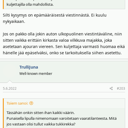
kuljettajilla olla mahdollista.
Silti kysymys on epämääräisestä viestinnästä. Ei kuulu
nykyaikaan.
Jos on pakko olla jokin auton ulkopuolinen viestintäväline, niin
sitten vaikka erittäin kirkasta valoa vilkkuva majakka, joka
asetetaan ajouran viereen. Sen kuljettaja varmasti huomaa eikä
hänelle jää epäselväksi, onko se tarkoituksella siihen asetettu.
TrulliJuna
Well-known member
5.6.2022
#203
Tsiiem sanoi:
Tässähän onkin sitten ihan kaikki väärin.
Punaisella lipulla nimenomaan varoitetaan vaaratilanteesta. Mitä
jos vastaan olisi tullut vaikka tukkirekka?