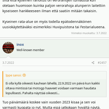
siitä että kyseinen rahoitus on verorahojen tuhlausta kun
otetaan huomioon kuinka paljon verorahoja alunperin laitettiin
kyseiseen hankkeeseen ilman että saatiin mitään takaisin.
Kyseinen rata-alue on myös todella epätodennäköinen
uusiokäytettäväksi esimerkiksi Huvipuistona tai Festarialueena.
Viimeksi muokattu:
3.7.2022
inox
Well-known member
3.7.2022
#2457
Ippe sanoi:
Ei olla kyllä oikeesti kauhean lähellä, 22.9.2022 on päivä kun kaikki
oltava mintissä tai motogp haaveet voidaan varmaan haudata
lopullisesti. Pahalta näyttää oikeesti...
Tuo päivämäärä koskee vain vuoden 2023 kisaa ja sen voi
varmasti kuopata jo nyt. Mutta eipä jatkokaan hyvältä näytä.