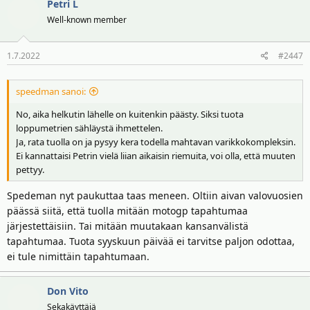
Petri L
Well-known member
1.7.2022
#2447
speedman sanoi:
No, aika helkutin lähelle on kuitenkin päästy. Siksi tuota
loppumetrien sähläystä ihmettelen.
Ja, rata tuolla on ja pysyy kera todella mahtavan varikkokompleksin.
Ei kannattaisi Petrin vielä liian aikaisin riemuita, voi olla, että muuten
pettyy.
Spedeman nyt paukuttaa taas meneen. Oltiin aivan valovuosien
päässä siitä, että tuolla mitään motogp tapahtumaa
järjestettäisiin. Tai mitään muutakaan kansanvälistä
tapahtumaa. Tuota syyskuun päivää ei tarvitse paljon odottaa,
ei tule nimittäin tapahtumaan.
Don Vito
Sekakäyttäjä