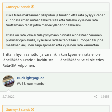
Gurney48 sanoi:
Kuka tulee maksamaan ylläpidon ja huollon että rata pysyy Grade 1
kunnossa ilman mitään takeita siitä että tuleeko kyseinen rata
tuottamaan rahat jotka menee ylläpitoon takaisin?
Iitissä on rata joka ei tule pysymään pinnalla ainoastaan Suomen
pikkusarjojen avulla, Kyseiselle radalle tarvitaan Euroopan tai jopa
maailmanlaajuinen sarja ajamaan että kyseinen rata kannattaa.
Erittäin hyvin sanottu! Ja varsinkin kun kyseinen rata ei ole
lähelläkään Grade 1 luokitusta. Ei lähelläkään! Se ei ole edes
Rata-SM kelpoinen.
BudLightJaguar
Well-known member
2.7.2022
#2453
Gurney48 sanoi: