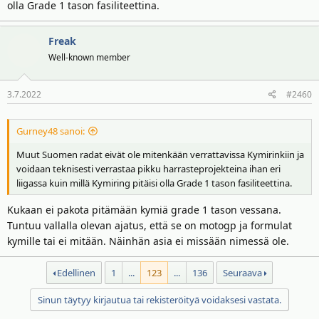
olla Grade 1 tason fasiliteettina.
Freak
Well-known member
3.7.2022
#2460
Gurney48 sanoi:
Muut Suomen radat eivät ole mitenkään verrattavissa Kymirinkiin ja
voidaan teknisesti verrastaa pikku harrasteprojekteina ihan eri
liigassa kuin millä Kymiring pitäisi olla Grade 1 tason fasiliteettina.
Kukaan ei pakota pitämään kymiä grade 1 tason vessana.
Tuntuu vallalla olevan ajatus, että se on motogp ja formulat
kymille tai ei mitään. Näinhän asia ei missään nimessä ole.
Edellinen
1
...
123
...
136
Seuraava
Sinun täytyy kirjautua tai rekisteröityä voidaksesi vastata.