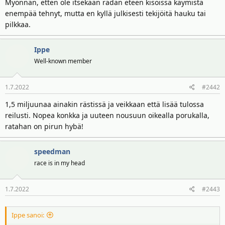
t
ä
Myönnän, etten ole itsekään radan eteen kisoissa käymistä
t
enempää tehnyt, mutta en kyllä julkisesti tekijöitä hauku tai
a
pilkkaa.
j
a
Ippe
Well-known member
1.7.2022
#2442
1,5 miljuunaa ainakin rästissä ja veikkaan että lisää tulossa
reilusti. Nopea konkka ja uuteen nousuun oikealla porukalla,
ratahan on pirun hybä!
speedman
race is in my head
1.7.2022
#2443
Ippe sanoi: