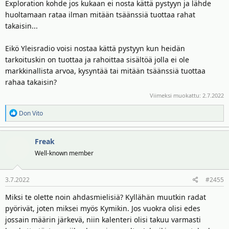
Exploration kohde jos kukaan ei nosta kättä pystyyn ja lähde
huoltamaan rataa ilman mitään tsäänssiä tuottaa rahat
takaisin...
Eikö Yleisradio voisi nostaa kättä pystyyn kun heidän
tarkoituskin on tuottaa ja rahoittaa sisältöä jolla ei ole
markkinallista arvoa, kysyntää tai mitään tsäänssiä tuottaa
rahaa takaisin?
Viimeksi muokattu:
2.7.2022
R
Don Vito
e
a
Freak
k
t
Well-known member
i
o
3.7.2022
#2455
t
:
Miksi te olette noin ahdasmielisiä? Kyllähän muutkin radat
pyörivät, joten miksei myös Kymikin. Jos vuokra olisi edes
jossain määrin järkevä, niin kalenteri olisi takuu varmasti