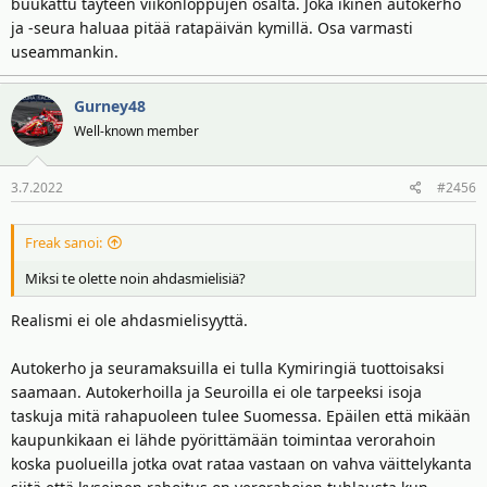
buukattu täyteen viikonloppujen osalta. Joka ikinen autokerho
ja -seura haluaa pitää ratapäivän kymillä. Osa varmasti
useammankin.
Gurney48
Well-known member
3.7.2022
#2456
Freak sanoi:
Miksi te olette noin ahdasmielisiä?
Realismi ei ole ahdasmielisyyttä.
Autokerho ja seuramaksuilla ei tulla Kymiringiä tuottoisaksi
saamaan. Autokerhoilla ja Seuroilla ei ole tarpeeksi isoja
taskuja mitä rahapuoleen tulee Suomessa. Epäilen että mikään
kaupunkikaan ei lähde pyörittämään toimintaa verorahoin
koska puolueilla jotka ovat rataa vastaan on vahva väittelykanta