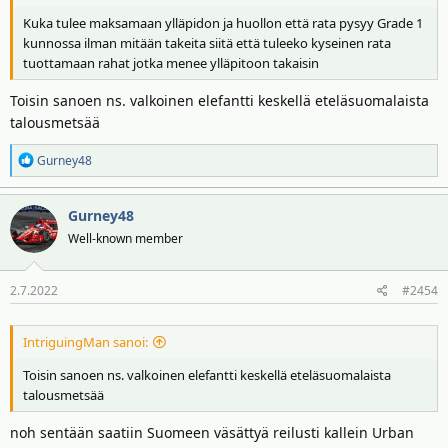
Kuka tulee maksamaan ylläpidon ja huollon että rata pysyy Grade 1
kunnossa ilman mitään takeita siitä että tuleeko kyseinen rata
tuottamaan rahat jotka menee ylläpitoon takaisin
Toisin sanoen ns. valkoinen elefantti keskellä eteläsuomalaista
talousmetsää
R
Gurney48
e
a
Gurney48
k
t
Well-known member
i
o
2.7.2022
#2454
t
:
IntriguingMan sanoi:
Toisin sanoen ns. valkoinen elefantti keskellä eteläsuomalaista
talousmetsää
noh sentään saatiin Suomeen väsättyä reilusti kallein Urban