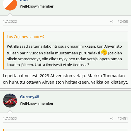
Well-known member
1.7.2022
#2450
Los Cojones sanoi:
Petrillä saattaa tämä ilakointi osua omaan nilkkaan, kun Ahvenisto
tullaan parin vuoden sisällä muuttamaan pururadaksi
Jos olen
oikein ymmärtänyt, niin eikös nykyinen radan vetäjä lopeta tämän
kauden jälkeen. Uutta ilmeisesti ei ole tiedossa?
Lopettaa ilmesesti 2023 Ahveniston vetäjä. Markku Tuomaalan
on huhuttu ottavan Ahveniston hoitaakseen, vaikka on kiistänyt.
Gurney48
Well-known member
1.7.2022
#2451