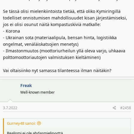
Se tässä olisi mielenkiintoista tietää, että oliko Kymiringillä
todelliset onnistumisen mahdollisuudet kisan järjestämiseksi,
jos ei olisi osunut näitä kompastuskiviä matkalle:
- Korona
- Ukrainan sota (materiaalipula, bensan hinta, logistiikka
ongelmat, venäläiskatsojien menetys)
- Ilmastonmuutos (moottoriurheilun yllä oleva varjo, uhkaava
polttomoottoriautojen valmistuksen kieltäminen)
Vai oltaisiinko nyt samassa tilanteessa ilman näitäkin?
Freak
Well-known member
3.7.2022
#2458
Gurney48 sanoi:
Realismi ei ole ahdasmielisyyttä.