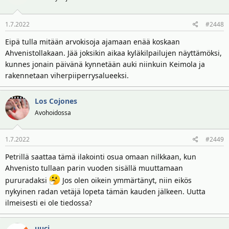
1.7.2022
#2448
Eipä tulla mitään arvokisoja ajamaan enää koskaan
Ahvenistollakaan. Jää joksikin aikaa kyläkilpailujen näyttämöksi,
kunnes jonain päivänä kynnetään auki niinkuin Keimola ja
rakennetaan viherpiiperrysalueeksi.
Los Cojones
Avohoidossa
1.7.2022
#2449
Petrillä saattaa tämä ilakointi osua omaan nilkkaan, kun
Ahvenisto tullaan parin vuoden sisällä muuttamaan
pururadaksi
Jos olen oikein ymmärtänyt, niin eikös
nykyinen radan vetäjä lopeta tämän kauden jälkeen. Uutta
ilmeisesti ei ole tiedossa?
uuci