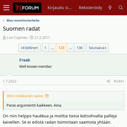
Kirjaudu sisään
Rekisteröidy
Muu moottoriurheilu
Suomen radat
V
A
Los Cojones
27.2.2011
i
l
Edellinen
1
...
123
...
136
Seuraava
e
o
s
i
t
Freak
t
i
u
Well-known member
k
s
e
p
1.7.2022
#2441
t
ä
j
i
u
v
Otto Hokkanen sanoi:
n
ä
Paras argumentti kaikkeen. Aina.
a
m
l
ä
On niin helppo haukkua ja moittia toisia kotisohvalta palleja
o
ä
kaivellen. Se ei edistä radan toimintaan saamista yhtään.
i
r