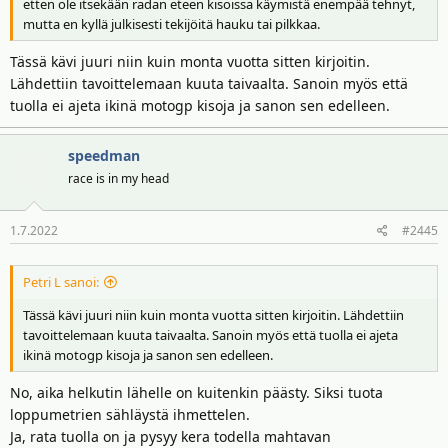
etten ole itsekään radan eteen kisoissa käymistä enempää tehnyt,
mutta en kyllä julkisesti tekijöitä hauku tai pilkkaa.
Tässä kävi juuri niin kuin monta vuotta sitten kirjoitin.
Lähdettiin tavoittelemaan kuuta taivaalta. Sanoin myös että
tuolla ei ajeta ikinä motogp kisoja ja sanon sen edelleen.
speedman
race is in my head
1.7.2022
#2445
Petri L sanoi:
Tässä kävi juuri niin kuin monta vuotta sitten kirjoitin. Lähdettiin
tavoittelemaan kuuta taivaalta. Sanoin myös että tuolla ei ajeta
ikinä motogp kisoja ja sanon sen edelleen.
No, aika helkutin lähelle on kuitenkin päästy. Siksi tuota
loppumetrien sähläystä ihmettelen.
Ja, rata tuolla on ja pysyy kera todella mahtavan