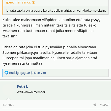
speedman sanoi:
Ja, rata tuolla on ja pysyy kera todella mahtavan varikkokompleksin.
Kuka tulee maksamaan ylläpidon ja huollon että rata pysyy
Grade 1 kunnossa ilman mitään takeita siitä että tuleeko
kyseinen rata tuottamaan rahat jotka menee ylläpitoon
takaisin?
Iitissä on rata joka ei tule pysymään pinnalla ainoastaan
Suomen pikkusarjojen avulla, Kyseiselle radalle tarvitaan
Euroopan tai jopa maailmanlaajuinen sarja ajamaan että
kyseinen rata kannattaa.
R
BudLightJaguar
ja
Don Vito
e
a
Petri L
k
t
Well-known member
i
o
1.7.2022
#2452
t
: