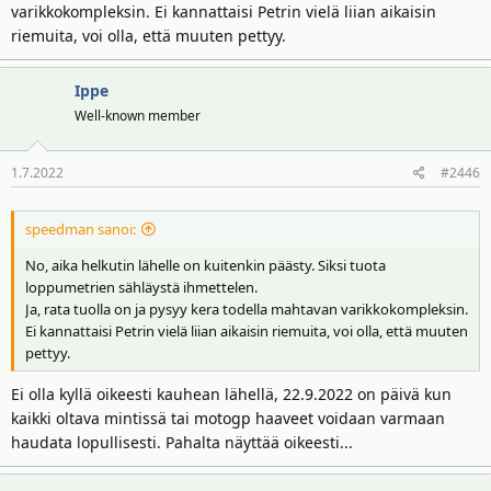
varikkokompleksin. Ei kannattaisi Petrin vielä liian aikaisin
riemuita, voi olla, että muuten pettyy.
Ippe
Well-known member
1.7.2022
#2446
speedman sanoi:
No, aika helkutin lähelle on kuitenkin päästy. Siksi tuota
loppumetrien sähläystä ihmettelen.
Ja, rata tuolla on ja pysyy kera todella mahtavan varikkokompleksin.
Ei kannattaisi Petrin vielä liian aikaisin riemuita, voi olla, että muuten
pettyy.
Ei olla kyllä oikeesti kauhean lähellä, 22.9.2022 on päivä kun
kaikki oltava mintissä tai motogp haaveet voidaan varmaan
haudata lopullisesti. Pahalta näyttää oikeesti...