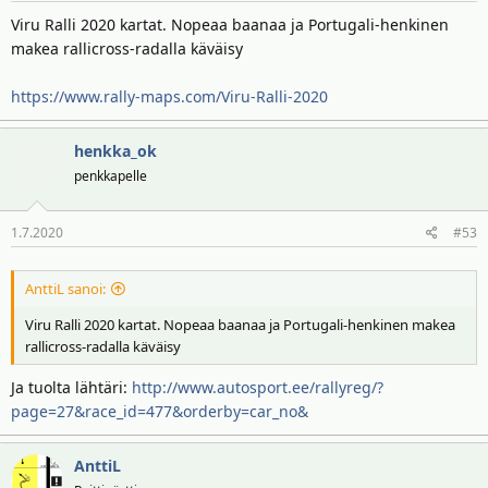
Viru Ralli 2020 kartat. Nopeaa baanaa ja Portugali-henkinen
makea rallicross-radalla käväisy
https://www.rally-maps.com/Viru-Ralli-2020
henkka_ok
penkkapelle
1.7.2020
#53
AnttiL sanoi:
Viru Ralli 2020 kartat. Nopeaa baanaa ja Portugali-henkinen makea
rallicross-radalla käväisy
Ja tuolta lähtäri:
http://www.autosport.ee/rallyreg/?
page=27&race_id=477&orderby=car_no&
AnttiL