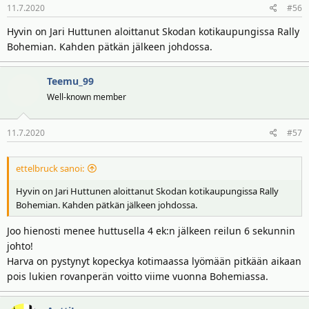
11.7.2020
#56
t
:
Hyvin on Jari Huttunen aloittanut Skodan kotikaupungissa Rally
Bohemian. Kahden pätkän jälkeen johdossa.
Teemu_99
Well-known member
11.7.2020
#57
ettelbruck sanoi:
Hyvin on Jari Huttunen aloittanut Skodan kotikaupungissa Rally
Bohemian. Kahden pätkän jälkeen johdossa.
Joo hienosti menee huttusella 4 ek:n jälkeen reilun 6 sekunnin
johto!
Harva on pystynyt kopeckya kotimaassa lyömään pitkään aikaan
pois lukien rovanperän voitto viime vuonna Bohemiassa.