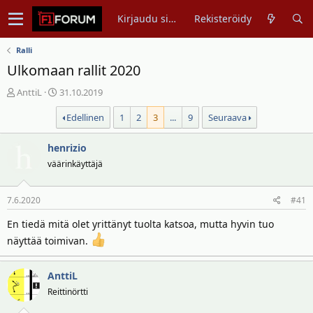
Kirjaudu sisään
Rekisteröidy
Ralli
Ulkomaan rallit 2020
V
A
AnttiL
31.10.2019
i
l
Edellinen
1
2
3
...
9
Seuraava
e
o
s
i
t
henrizio
t
i
u
väärinkäyttäjä
k
s
e
p
7.6.2020
#41
t
ä
j
i
En tiedä mitä olet yrittänyt tuolta katsoa, mutta hyvin tuo
u
v
näyttää toimivan.
n
ä
a
m
l
ä
AnttiL
o
ä
Reittinörtti
i
r