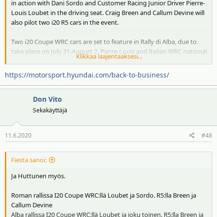
in action with Dani Sordo and Customer Racing Junior Driver Pierre-
Louis Loubet in the driving seat. Craig Breen and Callum Devine will
also pilot two i20 R5 cars in the event.
Two i20 Coupe WRC cars are set to feature in Rally di Alba, due to
take place on July 31-August 2. Pierre-Louis and Italian WRC national
Klikkaa laajentaaksesi...
champion Luca Pedersoli will also take to the Alba stages in
customer WRC cars, while Craig and Jari Huttunen will compete in
https://motorsport.hyundai.com/back-to-business/
two i20 R5 cars.
Don Vito
Local hero Ott will be joined by Thierry Neuville for Rally DirtFish in
Estonia (August 7-9), with Jari at the wheel of the R5 test car.
Sekakäyttäjä
11.6.2020
#48
Fiesta sanoi:
Ja Huttunen myös.
Roman rallissa I20 Coupe WRC:llä Loubet ja Sordo. R5:lla Breen ja
Callum Devine
Alba rallissa I20 Coupe WRC:llä Loubet ja joku toinen. R5:lla Breen ja