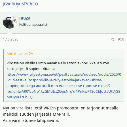
jG8nRUyu6l7ChCQ
JuuZa
Kulttuurispesialisti
17.6.2020
#50
AnttiL sanoi:
Virossa on vissiin Urmo Aavan Rally Estonia -porukka ja Viron
kattojärjestö sopinut riitansa
https://www.rallyestonia.ee/et/pealtvaatajale/uudised/uudis/2020/0
6/17/eesti-autospordi-liit-ja-rally-estonia-jatkavad-uhiste-
joupingutustega-autoralli-mm-etapi-eestisse-toomise-nimel/?
fbclid=IwAR0YcbNp1kzGMdIctZQpsNrqYr1PnKwFTSqCEJqUaUtVjG8
nRUyu6l7ChCQ
Nyt on virallista, että WRC:n promoottori on tarjonnut maalle
mahdollisuuden järjestää MM-ralli.
Asia varmistunee lähipäivinä.