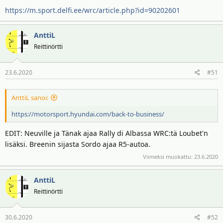
https://m.sport.delfi.ee/wrc/article.php?id=90202601
AnttiL
Reittinörtti
23.6.2020
#51
AnttiL sanoi:
https://motorsport.hyundai.com/back-to-business/
EDIT: Neuville ja Tänak ajaa Rally di Albassa WRC:tä Loubet'n
lisäksi. Breenin sijasta Sordo ajaa R5-autoa.
Viimeksi muokattu:
23.6.2020
AnttiL
Reittinörtti
30.6.2020
#52