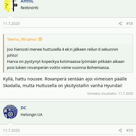
AnttiL
Reittinörtti
11.7.2020
#58
Teemu_99 sanoi:
Joo hienosti menee huttusella 4 ek:n jälkeen reilun 6 sekunnin
johto!
Harva on pystynyt kopeckya kotimaassa lyömään pitkään aikaan
pois lukien rovanperän voitto viime vuonna Bohemiassa.
Kyllä, hattu nousee. Rovanperä sentään ajoi viimeisen päälle
Skodalla, mutta Huttusella on yksityistallin vanha Hyundai!
Viimeksi muokattu:
11.7.2020
DC
Helsingin UA
11.7.2020
#59