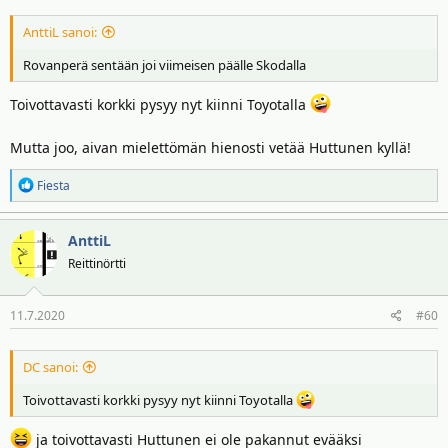
AnttiL sanoi:
Rovanperä sentään joi viimeisen päälle Skodalla
Toivottavasti korkki pysyy nyt kiinni Toyotalla
Mutta joo, aivan mielettömän hienosti vetää Huttunen kyllä!
R
Fiesta
e
a
AnttiL
k
t
Reittinörtti
i
o
11.7.2020
#60
t
:
DC sanoi:
Toivottavasti korkki pysyy nyt kiinni Toyotalla
ja toivottavasti Huttunen ei ole pakannut evääksi