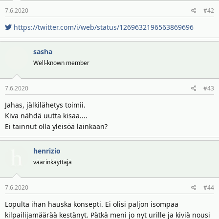
t
ä
7.6.2020
#42
t
a
https://twitter.com/i/web/status/1269632196563869696
j
a
sasha
Well-known member
7.6.2020
#43
Jahas, jälkilähetys toimii.
Kiva nähdä uutta kisaa....
Ei tainnut olla yleisöä lainkaan?
henrizio
väärinkäyttäjä
7.6.2020
#44
Lopulta ihan hauska konsepti. Ei olisi paljon isompaa
kilpailijamäärää kestänyt. Pätkä meni jo nyt urille ja kiviä nousi