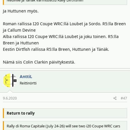
Ja Huttunen myös.
Roman rallissa I20 Coupe WRC:llä Loubet ja Sordo. R5:lla Breen
ja Callum Devine
Alba rallissa I20 Coupe WRC:llä Loubet ja joku toinen. R5:lla
Breen ja Huttunen
Eestin Dirtfish rallissa R5:lla Breen, Huttunen ja Tänäk.
Nämä siis Colin Clarkin päivityksestä.
AnttiL
Reittinörtti
9.6.2020
#47
Return to rally
Rally di Roma Capitale (July 24-26) will see two i20 Coupe WRC cars