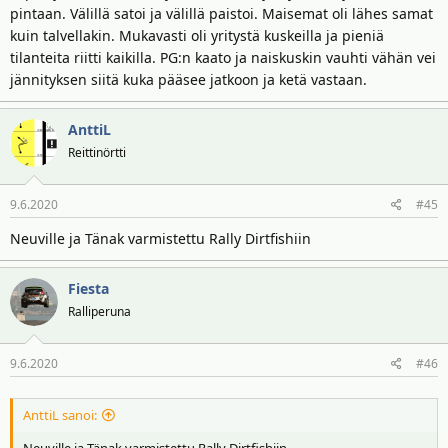
pintaan. Välillä satoi ja välillä paistoi. Maisemat oli lähes samat
kuin talvellakin. Mukavasti oli yritystä kuskeilla ja pieniä
tilanteita riitti kaikilla. PG:n kaato ja naiskuskin vauhti vähän vei
jännityksen siitä kuka pääsee jatkoon ja ketä vastaan.
AnttiL
Reittinörtti
9.6.2020
#45
Neuville ja Tänak varmistettu Rally Dirtfishiin
Fiesta
Ralliperuna
9.6.2020
#46
AnttiL sanoi:
Neuville ja Tänak varmistettu Rally Dirtfishiin