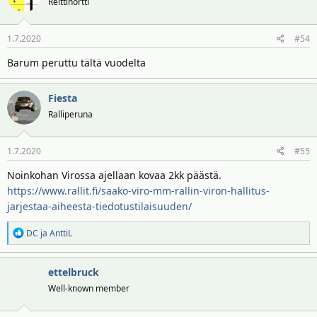
Reittinörtti
1.7.2020
#54
Barum peruttu tältä vuodelta
Fiesta
Ralliperuna
1.7.2020
#55
Noinkohan Virossa ajellaan kovaa 2kk päästä.
https://www.rallit.fi/saako-viro-mm-rallin-viron-hallitus-
jarjestaa-aiheesta-tiedotustilaisuuden/
R
DC
ja
AnttiL
e
a
ettelbruck
k
t
Well-known member
i
o