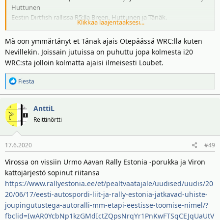
Huttunen
Eestin Dirtfish rallissa R5:lla Breen, Huttunen ja Tänäk.
Klikkaa laajentaaksesi...
Nämä siis Colin Clarkin päivityksestä.
Mä oon ymmärtänyt et Tänak ajais Otepäässä WRC:lla kuten
Nevillekin. Joissain jutuissa on puhuttu jopa kolmesta i20
WRC:sta jolloin kolmatta ajaisi ilmeisesti Loubet.
R
Fiesta
e
a
AnttiL
k
t
Reittinörtti
i
o
17.6.2020
#49
t
:
Virossa on vissiin Urmo Aavan Rally Estonia -porukka ja Viron
kattojärjestö sopinut riitansa
https://www.rallyestonia.ee/et/pealtvaatajale/uudised/uudis/20
20/06/17/eesti-autospordi-liit-ja-rally-estonia-jatkavad-uhiste-
joupingutustega-autoralli-mm-etapi-eestisse-toomise-nimel/?
fbclid=IwAR0YcbNp1kzGMdIctZQpsNrqYr1PnKwFTSqCEJqUaUtV