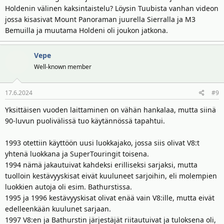
Holdenin välinen kaksintaistelu? Löysin Tuubista vanhan videon
jossa kisasivat Mount Panoraman juurella Sierralla ja M3
Bemuilla ja muutama Holdeni oli joukon jatkona.
Vepe
Well-known member
17.6.2024
#9
Yksittäisen vuoden laittaminen on vähän hankalaa, mutta siinä
90-luvun puolivälissä tuo käytännössä tapahtui.
1993 otettiin käyttöön uusi luokkajako, jossa siis olivat V8:t
yhtenä luokkana ja SuperTouringit toisena.
1994 nämä jakautuivat kahdeksi erilliseksi sarjaksi, mutta
tuolloin kestävyyskisat eivät kuuluneet sarjoihin, eli molempien
luokkien autoja oli esim. Bathurstissa.
1995 ja 1996 kestävyyskisat olivat enää vain V8:ille, mutta eivät
edelleenkään kuulunet sarjaan.
1997 V8:en ja Bathurstin järjestäjät riitautuivat ja tuloksena oli,