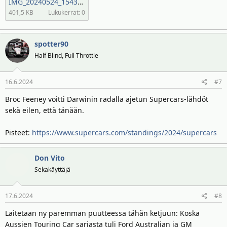
IMG_20240524_154340.jpg
401,5 KB
Lukukerrat: 0
spotter90
Half Blind, Full Throttle
16.6.2024
#7
Broc Feeney voitti Darwinin radalla ajetun Supercars-lähdöt
sekä eilen, että tänään.
Pisteet:
https://www.supercars.com/standings/2024/supercars
Don Vito
Sekakäyttäjä
17.6.2024
#8
Laitetaan ny paremman puutteessa tähän ketjuun: Koska
Aussien Touring Car sarjasta tuli Ford Australian ja GM