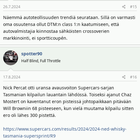
26.7.2024
#15
Näemmä autoteollisuuden trendiä seurataan. Sillä on varmasti
oma osuutensa ollut DTM:n class 1:n kaatumiseen, että
autovalmistajia kiinnostaa sähköisten crossoverien
markkinointi, ei sportticoupén.
spotter90
Half Blind, Full Throttle
17.8.2024
#16
Nick Percat otti uransa avausvoiton Supercars-sarjan
Tasmanian kilpailun lauantain lähdössä. Toiseksi ajanut Chaz
Mostert on kaventanut eron pisteissä johtopaikkaan pitävään
Will Browniin 68 pisteeseen, kun vielä muutama kilpailu sitten
ero oli lähes 300 pistettä.
https://www.supercars.com/results/2024/2024-ned-whisky-
tasmania-supersprint/R9