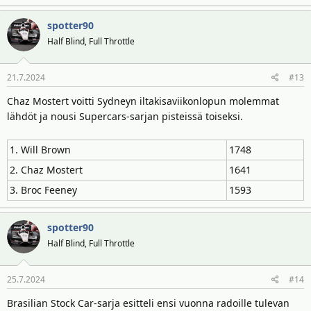
spotter90
Half Blind, Full Throttle
21.7.2024
#13
Chaz Mostert voitti Sydneyn iltakisaviikonlopun molemmat
lähdöt ja nousi Supercars-sarjan pisteissä toiseksi.
1. Will Brown
1748
2. Chaz Mostert
1641
3. Broc Feeney
1593
spotter90
Half Blind, Full Throttle
25.7.2024
#14
Brasilian Stock Car-sarja esitteli ensi vuonna radoille tulevan