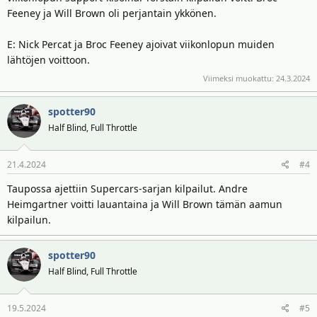
Feeney ja Will Brown oli perjantain ykkönen.
E: Nick Percat ja Broc Feeney ajoivat viikonlopun muiden
lähtöjen voittoon.
Viimeksi muokattu:
24.3.2024
spotter90
Half Blind, Full Throttle
21.4.2024
#4
Taupossa ajettiin Supercars-sarjan kilpailut. Andre
Heimgartner voitti lauantaina ja Will Brown tämän aamun
kilpailun.
spotter90
Half Blind, Full Throttle
19.5.2024
#5