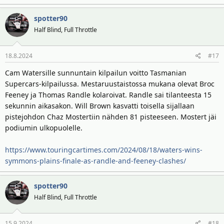
spotter90
Half Blind, Full Throttle
18.8.2024
#17
Cam Watersille sunnuntain kilpailun voitto Tasmanian
Supercars-kilpailussa. Mestaruustaistossa mukana olevat Broc
Feeney ja Thomas Randle kolaroivat. Randle sai tilanteesta 15
sekunnin aikasakon. Will Brown kasvatti toisella sijallaan
pistejohdon Chaz Mostertiin nähden 81 pisteeseen. Mostert jäi
podiumin ulkopuolelle.
https://www.touringcartimes.com/2024/08/18/waters-wins-
symmons-plains-finale-as-randle-and-feeney-clashes/
spotter90
Half Blind, Full Throttle
15.9.2024
#18