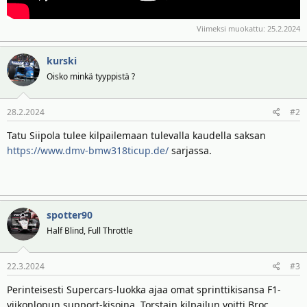
Viimeksi muokattu:
25.2.2024
kurski
Oisko minkä tyyppistä ?
28.2.2024
#2
Tatu Siipola tulee kilpailemaan tulevalla kaudella saksan
https://www.dmv-bmw318ticup.de/
sarjassa.
spotter90
Half Blind, Full Throttle
22.3.2024
#3
Perinteisesti Supercars-luokka ajaa omat sprinttikisansa F1-
viikonlopun support-kisoina. Torstain kilpailun voitti Broc