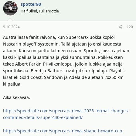
spotter90
Half Blind, Full Throttle
9.10.2024
#20
Australiassa fanit raivona, kun Supercars-luokka kopioi
Nascarin playoff-systeemin. Tällä ajetaan jo ensi kaudesta
alkaen. Kausi on jaettu kolmeen osaan. Sprintit, joissa ajetaan
kaksi kilpailua lauantaina ja yksi sunnuntaina. Poikkeuksen
tekee Albert Parkin F1-viikonloppu, jolloin luokka ajaa neljä
sprinttikisaa. Bend ja Bathurst ovat pitkiä kilpailuja. Playoff-
kisat eli Gold Coast, Sandown ja Adelaide ajetaan 2x250 km
kilpailua.
Aika sekavaa.
https://speedcafe.com/supercars-news-2025-format-changes-
confirmed-details-super440-explained/
https://speedcafe.com/supercars-news-shane-howard-ceo-