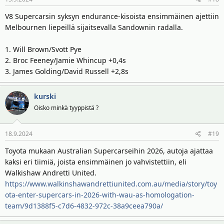
V8 Supercarsin syksyn endurance-kisoista ensimmäinen ajettiin
Melbournen liepeillä sijaitsevalla Sandownin radalla.
1. Will Brown/Svott Pye
2. Broc Feeney/Jamie Whincup +0,4s
3. James Golding/David Russell +2,8s
kurski
Oisko minkä tyyppistä ?
18.9.2024
#19
Toyota mukaan Australian Supercarseihin 2026, autoja ajattaa
kaksi eri tiimiä, joista ensimmäinen jo vahvistettiin, eli
Walkishaw Andretti United.
https://www.walkinshawandrettiunited.com.au/media/story/toy
ota-enter-supercars-in-2026-with-wau-as-homologation-
team/9d1388f5-c7d6-4832-972c-38a9ceea790a/