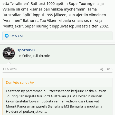
että "virallinen" Bathurst 1000 ajettiin SuperTouringeilla ja
V8:eille oli oma kisansa pari viikkoa myöhemmin. Tämä
"Australian Split" loppui 1999 jälkeen, kun ajettiin viimeinen
"virallinen" Bathurst. Tuo V8:ien kilpailu on siis se, mikä jäi
"voittajaksi". SuperTouringit loppuivat lopullisesti sitten 2002.
R
BMW CSL
e
a
spotter90
k
t
Half Blind, Full Throttle
i
o
17.6.2024
#10
t
:
Don Vito sanoi:
Laitetaan ny paremman puutteessa tähän ketjuun: Koska Aussien
Touring Car sarjasta tuli Ford Australian ja GM Holdenin välinen
kaksintaistelu? Löysin Tuubista vanhan videon jossa kisasivat
Mount Panoraman juurella Sierralla ja M3 Bemuilla ja muutama
Holdeni oli joukon jatkona.