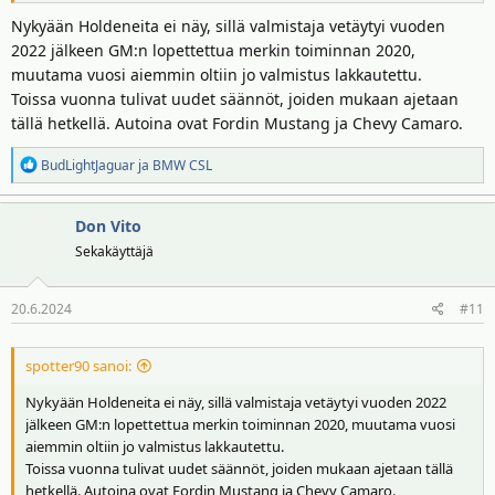
Nykyään Holdeneita ei näy, sillä valmistaja vetäytyi vuoden
2022 jälkeen GM:n lopettettua merkin toiminnan 2020,
muutama vuosi aiemmin oltiin jo valmistus lakkautettu.
Toissa vuonna tulivat uudet säännöt, joiden mukaan ajetaan
tällä hetkellä. Autoina ovat Fordin Mustang ja Chevy Camaro.
R
BudLightJaguar
ja
BMW CSL
e
a
Don Vito
k
t
Sekakäyttäjä
i
o
20.6.2024
#11
t
:
spotter90 sanoi:
Nykyään Holdeneita ei näy, sillä valmistaja vetäytyi vuoden 2022
jälkeen GM:n lopettettua merkin toiminnan 2020, muutama vuosi
aiemmin oltiin jo valmistus lakkautettu.
Toissa vuonna tulivat uudet säännöt, joiden mukaan ajetaan tällä
hetkellä. Autoina ovat Fordin Mustang ja Chevy Camaro.