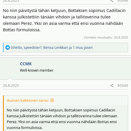
26.8.2025
#5048
No niin päivitystä tähän ketjuun, Bottaksen sopimus Cadillacin
kanssa julkistettiin tänään vihdoin ja tallitoverina tulee
olemaan Perez. Yksi on asia varma että ensi vuonna nähdään
Bottas formuloissa.
Viimeksi muokattu:
26.8.2025
R
Ghetto
,
speedster?
,
Bensa Lenkkari
ja 1 muu jäsen
e
a
CCMK
k
t
Well-known member
i
o
26.8.2025
#5049
t
:
ikuinen kakkonen sanoi:
No niin päivitystä tähän ketjuun, Bottaksen sopimus Cadillacin
kanssa julkistettiin tänään vihdoin ja tallitoverina tulee olemaan
Perez. Yksi on asia varma että ensi vuonna nähdään Bottas ensi
vuonna formuloissa.