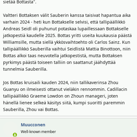
sietää Bottasta".
Valtteri Bottaksen välit Sauberin kanssa taisivat hapantua aika
varhain 2024 - heti kun Bottakselle selvisi, että tallipäällikkö
Andreas Seidl oli puhunut potaskaa lupaillessaan Bottakselle
jatkopestiä kaudelle 2025. Bottas yritti useita kuukausia päästä
Williamsille, mutta siellä ykkösvaihtoehto oli Carlos Sainz. Kun
tallipäällikkö Sauberilla vaihtui Seidlistä Mattia Binottoon, niin
Bottas alkoi taas neuvotella jatkopestistä, mutta Bottaksen
pyrkimys päästä toiseen talliin on saattanut jäähdyttää
tunnelmia Sauberilla.
Jos Bottas kruisaili kauden 2024, niin tallikaverinsa Zhou
Guanyu on ilmeisesti ottanut vieläkin rennommin. Cadillacin
tallipäällikkö Graeme Lowdon on Zhoun manageri, joten
hänellä lienee selkeä käsitys siitä, kumpi suoritti paremmin
Sauberilla, Zhou vai Bottas.
Muucconen
Well-known member