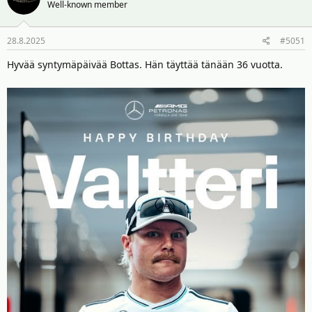
t
Well-known member
i
o
28.8.2025
#5051
t
:
Hyvää syntymäpäivää Bottas. Hän täyttää tänään 36 vuotta.