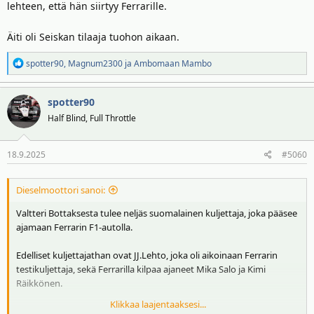
lehteen, että hän siirtyy Ferrarille.
Äiti oli Seiskan tilaaja tuohon aikaan.
R
spotter90
,
Magnum2300
ja
Ambomaan Mambo
e
a
spotter90
k
t
Half Blind, Full Throttle
i
o
18.9.2025
#5060
t
:
Dieselmoottori sanoi:
Valtteri Bottaksesta tulee neljäs suomalainen kuljettaja, joka pääsee
ajamaan Ferrarin F1-autolla.
Edelliset kuljettajathan ovat JJ.Lehto, joka oli aikoinaan Ferrarin
testikuljettaja, sekä Ferrarilla kilpaa ajaneet Mika Salo ja Kimi
Räikkönen.
Klikkaa laajentaaksesi...
"