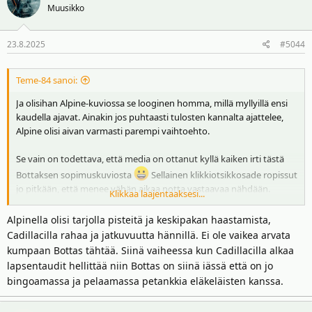
Muusikko
23.8.2025
#5044
Teme-84 sanoi:
Ja olisihan Alpine-kuviossa se looginen homma, millä myllyillä ensi
kaudella ajavat. Ainakin jos puhtaasti tulosten kannalta ajattelee,
Alpine olisi aivan varmasti parempi vaihtoehto.
Se vain on todettava, että media on ottanut kyllä kaiken irti tästä
Bottaksen sopimuskuviosta
Sellainen klikkiotsikkosade ropissut
jo pitkään, että menee vähän aikaa notta vastaavaa nähdään.
Klikkaa laajentaaksesi...
Nytkin tämä tuorein, eli miten dramaattisesti otsikoitiin tämä
viimeisestä Sauber-kisasta niskaan jäänyt grid penalty, sai jo
Alpinella olisi tarjolla pisteitä ja keskipakan haastamista,
pohtimaan pitäisikö itkeä vai nauraa.
Cadillacilla rahaa ja jatkuvuutta hännillä. Ei ole vaikea arvata
kumpaan Bottas tähtää. Siinä vaiheessa kun Cadillacilla alkaa
lapsentaudit hellittää niin Bottas on siinä iässä että on jo
bingoamassa ja pelaamassa petankkia eläkeläisten kanssa.