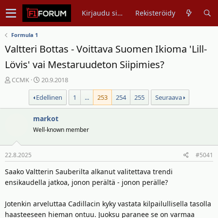
Kirjaudu sisään
Rekisteröidy
Formula 1
Valtteri Bottas - Voittava Suomen Ikioma 'Lill-
Lövis' vai Mestaruudeton Siipimies?
V
A
CCMK
20.9.2018
i
l
Edellinen
1
...
253
254
255
Seuraava
e
o
s
i
t
markot
t
i
u
Well-known member
k
s
e
p
22.8.2025
#5041
t
ä
j
i
Saako Valtterin Sauberilta alkanut valitettava trendi
u
v
ensikaudella jatkoa, jonon perältä - jonon perälle?
n
ä
a
m
Jotenkin arveluttaa Cadillacin kyky vastata kilpailullisella tasolla
l
ä
haasteeseen hieman ontuu. Juoksu paranee se on varmaa
o
ä