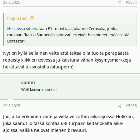
29.8.2025
#5054
hippi sanoi:
Hesarissa
siteerataan F1-toimittaja Julianne Cerasolia, jonka
mukaan "kaikki Sauberilla sanovat, etteivät he voineet enää sietää
Bottasta".
Nyt on kyllä sellainen väite että taitaa olla tuolta peräpäästä
repäisty klikkien toivossa julkaistuna vähän kysymysmerkkejä
herättävällä sivustolla (alunperin)
comm
Well-known member
29.8.2025
#5055
Joo, aika erikoinen väite ja vielä verrattiin aika-ajoissa Hulkkiin,
joka saanut jo tässä kohtaa 6-8 turpaan keltanokalta aika-
ajoissa, vaikka ne ovat miehen bravuuri.