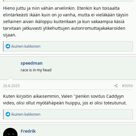
Hieno juttu ja niin vähän arvelinkin. Etenkin kun toisaalta
elintärkeästi ikään kuin on jo vanha, mutta ei vieläkään täysin
sellainen aivan ikäloppu kuitenkaan ja kun vakaampia käsiä
tarvitaan jatkuvasti ylikehuttujen autonromuttajakakaroiden
sijaan.
R
ikuinen kakkonen
e
a
speedman
k
t
race is in my head
i
o
26.8.2025
#5050
t
:
Kuten kirjoitin aikaisemmin, Valen "penkin sovitus Caddyyn
video, olisi ollut myötähäpeän huippu, jos ei olisi toteutunut.
R
ikuinen kakkonen
e
a
Fredrik
k