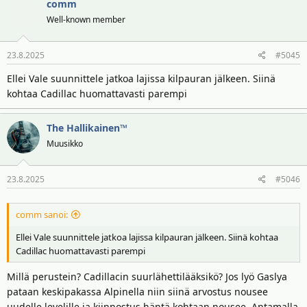
comm
Well-known member
23.8.2025
#5045
Ellei Vale suunnittele jatkoa lajissa kilpauran jälkeen. Siinä
kohtaa Cadillac huomattavasti parempi
The Hallikainen™
Muusikko
23.8.2025
#5046
comm sanoi:
Ellei Vale suunnittele jatkoa lajissa kilpauran jälkeen. Siinä kohtaa
Cadillac huomattavasti parempi
Millä perustein? Cadillacin suurlähettilääksikö? Jos lyö Gaslya
pataan keskipakassa Alpinella niin siinä arvostus nousee
uudelle levelille ja kiinnostus häntä kohtaan nousee. Antamalla