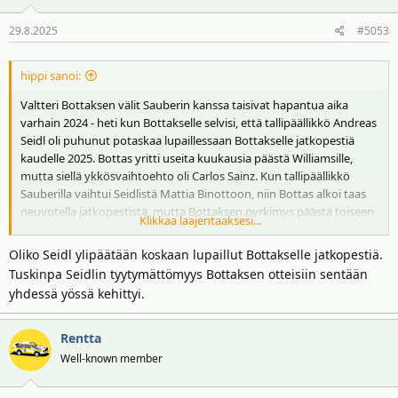
29.8.2025
#5053
hippi sanoi:
Valtteri Bottaksen välit Sauberin kanssa taisivat hapantua aika
varhain 2024 - heti kun Bottakselle selvisi, että tallipäällikkö Andreas
Seidl oli puhunut potaskaa lupaillessaan Bottakselle jatkopestiä
kaudelle 2025. Bottas yritti useita kuukausia päästä Williamsille,
mutta siellä ykkösvaihtoehto oli Carlos Sainz. Kun tallipäällikkö
Sauberilla vaihtui Seidlistä Mattia Binottoon, niin Bottas alkoi taas
neuvotella jatkopestistä, mutta Bottaksen pyrkimys päästä toiseen
Klikkaa laajentaaksesi...
talliin on saattanut jäähdyttää tunnelmia Sauberilla.
Oliko Seidl ylipäätään koskaan lupaillut Bottakselle jatkopestiä.
Tuskinpa Seidlin tyytymättömyys Bottaksen otteisiin sentään
yhdessä yössä kehittyi.
Rentta
Well-known member