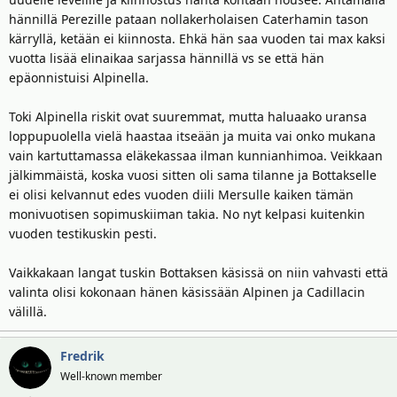
hännillä Perezille pataan nollakerholaisen Caterhamin tason
kärryllä, ketään ei kiinnosta. Ehkä hän saa vuoden tai max kaksi
vuotta lisää elinaikaa sarjassa hännillä vs se että hän
epäonnistuisi Alpinella.
Toki Alpinella riskit ovat suuremmat, mutta haluaako uransa
loppupuolella vielä haastaa itseään ja muita vai onko mukana
vain kartuttamassa eläkekassaa ilman kunnianhimoa. Veikkaan
jälkimmäistä, koska vuosi sitten oli sama tilanne ja Bottakselle
ei olisi kelvannut edes vuoden diili Mersulle kaiken tämän
monivuotisen sopimuskiiman takia. No nyt kelpasi kuitenkin
vuoden testikuskin pesti.
Vaikkakaan langat tuskin Bottaksen käsissä on niin vahvasti että
valinta olisi kokonaan hänen käsissään Alpinen ja Cadillacin
välillä.
Fredrik
Well-known member