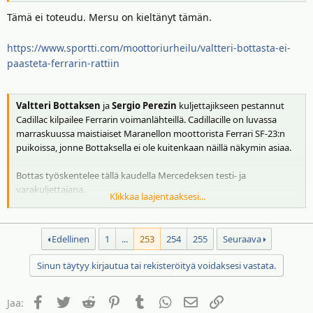
Autosport Webin mukaan Ferrari tulee tarjoamaan Cadillacin
Tämä ei toteudu. Mersu on kieltänyt tämän.
kuljettajille maistiaiset marraskuussa Fioranon radalla.
https://www.sportti.com/moottoriurheilu/valtteri-bottasta-ei-
Uutisen mukaan Bottakselle ja Perezille on tarjolla Fioranossa
paasteta-ferrarin-rattiin
testikierroksia Ferrarin vuoden 2023 F1-autolla.
– Ferrari kokee, että heillä on velvollisuus tarjota Cadillacille
Valtteri Bottaksen
ja
Sergio Perezin
kuljettajikseen pestannut
vanhempi auto ainakin yhtä TPC-testiä varten, koska Cadillac
Cadillac kilpailee Ferrarin voimanlähteillä. Cadillacille on luvassa
käyttää Scuderian moottoria vuonna 2026. Testi järjestetään
marraskuussa maistiaiset Maranellon moottorista Ferrari SF-23:n
todennäköisesti marraskuun lopulla, Autosport Web kirjoittaa."
puikoissa, jonne Bottaksella ei ole kuitenkaan näillä näkymin asiaa.
Bottas työskentelee tällä kaudella Mercedeksen testi- ja
Lähde:
varakuljettajana.
https://hymy.fi/uutiset/fioranossa-se-tapahtuu-valtteri-bottas-
Klikkaa laajentaaksesi...
ferrarin-rattiin/
Varikkohuhujen mukaan Mercedes on näin ollen kieltänyt
Bottakselta osallistumisen Ferrarilla Fioranon radalla ajettaviin
Edellinen
1
...
253
254
255
Seuraava
testeihin.
Sinun täytyy kirjautua tai rekisteröityä voidaksesi vastata.
Perez on paljastanut ajavansa kyseisissä testeissä ja avannut
muiltakin osin tulevaa.
Facebook
Twitter
Reddit
Pinterest
Tumblr
WhatsApp
Sähköposti
Linkki
Jaa: