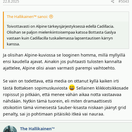
22.8.2025
#5043
The Hallikainen™ sanoi:
Toivottavasti on Alpine tärkeysjärjestyksessä edellä Cadillacia.
Olisihan se paljon mielenkiintoisempaa katsoa Bottasta Gaslya
vastaan kuin Cadillacilla tuskailemassa lapsentautisen kärryn
kanssa.
Ja olisihan Alpine-kuviossa se looginen homma, millä myllyillä
ensi kaudella ajavat. Ainakin jos puhtaasti tulosten kannalta
ajattelee, Alpine olisi aivan varmasti parempi vaihtoehto.
Se vain on todettava, että media on ottanut kyllä kaiken irti
tästä Bottaksen sopimuskuviosta
Sellainen klikkiotsikkosade
ropissut jo pitkään, että menee vähän aikaa notta vastaavaa
nähdään. Nytkin tämä tuorein, eli miten dramaattisesti
otsikoitiin tämä viimeisestä Sauber-kisasta niskaan jäänyt grid
penalty, sai jo pohtimaan pitäisikö itkeä vai nauraa.
The Hallikainen™