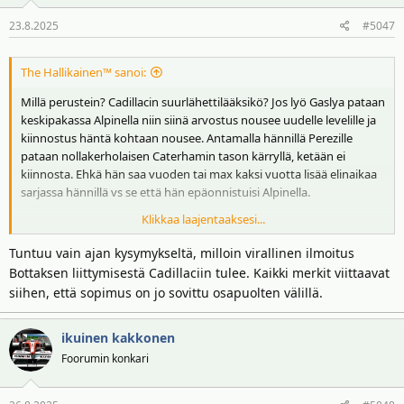
23.8.2025
#5047
The Hallikainen™ sanoi:
Millä perustein? Cadillacin suurlähettilääksikö? Jos lyö Gaslya pataan
keskipakassa Alpinella niin siinä arvostus nousee uudelle levelille ja
kiinnostus häntä kohtaan nousee. Antamalla hännillä Perezille
pataan nollakerholaisen Caterhamin tason kärryllä, ketään ei
kiinnosta. Ehkä hän saa vuoden tai max kaksi vuotta lisää elinaikaa
sarjassa hännillä vs se että hän epäonnistuisi Alpinella.
Klikkaa laajentaaksesi...
Toki Alpinella riskit ovat suuremmat, mutta haluaako uransa
loppupuolella vielä haastaa itseään ja muita vai onko mukana vain
Tuntuu vain ajan kysymykseltä, milloin virallinen ilmoitus
kartuttamassa eläkekassaa ilman kunnianhimoa. Veikkaan
Bottaksen liittymisestä Cadillaciin tulee. Kaikki merkit viittaavat
jälkimmäistä, koska vuosi sitten oli sama tilanne ja Bottakselle ei
siihen, että sopimus on jo sovittu osapuolten välillä.
olisi kelvannut edes vuoden diili Mersulle kaiken tämän
monivuotisen sopimuskiiman takia. No nyt kelpasi kuitenkin
vuoden testikuskin pesti.
ikuinen kakkonen
Foorumin konkari
Vaikkakaan langat tuskin Bottaksen käsissä on niin vahvasti että
valinta olisi kokonaan hänen käsissään Alpinen ja Cadillacin välillä.