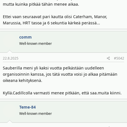
mutta kuinka pitkää tähän menee aikaa.
i
r
t
ä
t
Ettei vaan seuraavat pari kautta olisi Caterham, Manor,
a
Marussia, HRT tasoa ja 6 sekuntia kärkeä perässä...
j
a
comm
Well-known member
22.8.2025
#5042
Sauberilla meni yli kaksi vuotta pelkästään uudelleen
organisoinnin kanssa, jos tätä vuotta voisi jo alkaa pitämään
oikeana kehityksenä.
Kyllä.Cadillcolla varmasti menee pitkään, että saa.muita kiinni.
Teme-84
Well-known member