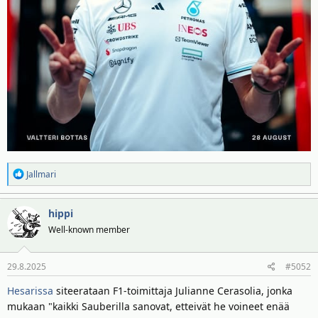
R
Jallmari
e
a
hippi
k
t
Well-known member
i
o
29.8.2025
#5052
t
:
Hesarissa
siteerataan F1-toimittaja Julianne Cerasolia, jonka
mukaan "kaikki Sauberilla sanovat, etteivät he voineet enää