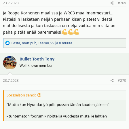
23.7.2023
#269
t
:
Ja Roope Korhonen maalissa ja WRC3 maailmanmestari...
Pisteisiin lasketaan neljän parhaan kisan pisteet viidestä
mahdollisesta ja kun taskussa on neljä voittoa niin siitä on
paha pistää enää paremmaksi
R
Fiesta
,
mattipuh
,
Teemu_99
ja 8 muuta
e
a
Bullet Tooth Tony
k
t
Well-known member
i
o
23.7.2023
#270
t
:
Sörsselsön sanoi:
"Mutta kun Hyundai lyö pillit pussiin tämän kauden jälkeen"
- tuntematon foorumikirjoittelija vuodesta mistä lie lähtien