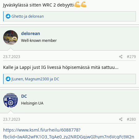
Jyväskylässä sitten WRC 2 debyytti
R
Ghetto
ja
delorean
e
a
delorean
k
t
Well-known member
i
o
23.7.2023
#279
t
:
Kalle ja Lappi just IG livessä höpisemässä mitä sattuu...
R
JLunen
,
Magnum2300
ja
DC
e
a
DC
k
t
Helsingin UA
i
o
23.7.2023
#280
t
:
https://www.ksml.fi/urheilu/6088778?
fbclid=IwAR2wFK1O3_TqAe0_zy2NRDGqjwGIhym7n6VcgFctW2n