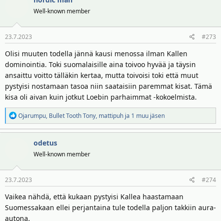
Well-known member
23.7.2023
#273
Olisi muuten todella jännä kausi menossa ilman Kallen
dominointia. Toki suomalaisille aina toivoo hyvää ja täysin
ansaittu voitto tälläkin kertaa, mutta toivoisi toki että muut
pystyisi nostamaan tasoa niin saataisiin paremmat kisat. Tämä
kisa oli aivan kuin jotkut Loebin parhaimmat -kokoelmista.
R
Ojarumpu
,
Bullet Tooth Tony
,
mattipuh
ja 1 muu jäsen
e
a
odetus
k
t
Well-known member
i
o
23.7.2023
#274
t
:
Vaikea nähdä, että kukaan pystyisi Kallea haastamaan
Suomessakaan ellei perjantaina tule todella paljon takkiin aura-
autona.