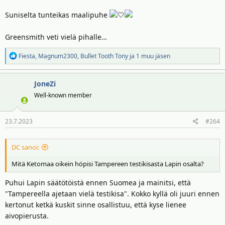
Suniselta tunteikas maalipuhe
🤍
Greensmith veti vielä pihalle…
R
Fiesta
,
Magnum2300
,
Bullet Tooth Tony
ja 1 muu jäsen
e
a
JoneZi
k
t
Well-known member
i
o
23.7.2023
#264
t
:
DC sanoi:
Mitä Ketomaa oikein höpisi Tampereen testikisasta Lapin osalta?
Puhui Lapin säätötöistä ennen Suomea ja mainitsi, että
"Tampereella ajetaan vielä testikisa". Kokko kyllä oli juuri ennen
kertonut ketkä kuskit sinne osallistuu, että kyse lienee
aivopierusta.