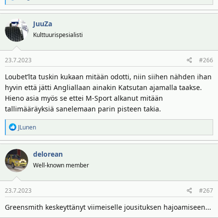
e
a
JuuZa
k
t
Kulttuurispesialisti
i
o
23.7.2023
#266
t
:
Loubet’lta tuskin kukaan mitään odotti, niin siihen nähden ihan
hyvin että jätti Angliallaan ainakin Katsutan ajamalla taakse.
Hieno asia myös se ettei M-Sport alkanut mitään
tallimääräyksiä sanelemaan parin pisteen takia.
R
JLunen
e
a
delorean
k
t
Well-known member
i
o
23.7.2023
#267
t
:
Greensmith keskeyttänyt viimeiselle jousituksen hajoamiseen...