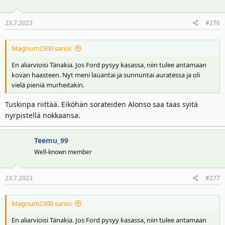
i
o
23.7.2023
#276
t
:
Magnum2300 sanoi:
En aliarvioisi Tänakia. Jos Ford pysyy kasassa, niin tulee antamaan
kovan haasteen. Nyt meni lauantai ja sunnuntai auratessa ja oli
vielä pieniä murheitakin.
Tuskinpa riittää. Eiköhän sorateiden Alonso saa taas syitä
nyrpistellä nokkaansa.
Teemu_99
Well-known member
23.7.2023
#277
Magnum2300 sanoi:
En aliarvioisi Tänakia. Jos Ford pysyy kasassa, niin tulee antamaan