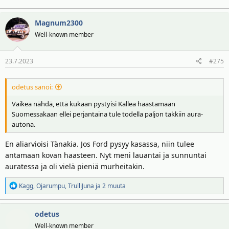
Magnum2300
Well-known member
23.7.2023
#275
odetus sanoi:
Vaikea nähdä, että kukaan pystyisi Kallea haastamaan
Suomessakaan ellei perjantaina tule todella paljon takkiin aura-
autona.
En aliarvioisi Tänakia. Jos Ford pysyy kasassa, niin tulee
antamaan kovan haasteen. Nyt meni lauantai ja sunnuntai
auratessa ja oli vielä pieniä murheitakin.
R
Kagg
,
Ojarumpu
,
TrulliJuna
ja 2 muuta
e
a
odetus
k
t
Well-known member