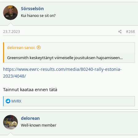
Sörsselsön
Kui hianoo se sit on?
23.7.2023
#268
delorean sanoi:
Greensmith keskeyttänyt viimeiselle jousituksen hajoamiseen...
https://www.ewrc-results.com/media/80240-rally-estonia-
2023/4048/
Tainnut kaataa ennen tätä
R
MVRX
e
a
delorean
k
t
Well-known member
i
o