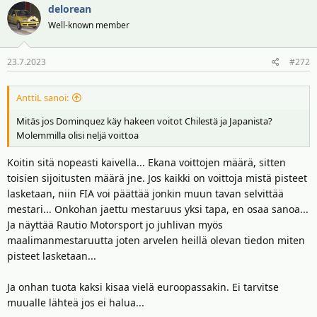
delorean
Well-known member
23.7.2023
#272
AnttiL sanoi:
Mitäs jos Dominquez käy hakeen voitot Chilestä ja Japanista?
Molemmilla olisi neljä voittoa
Koitin sitä nopeasti kaivella... Ekana voittojen määrä, sitten
toisien sijoitusten määrä jne. Jos kaikki on voittoja mistä pisteet
lasketaan, niin FIA voi päättää jonkin muun tavan selvittää
mestari... Onkohan jaettu mestaruus yksi tapa, en osaa sanoa...
Ja näyttää Rautio Motorsport jo juhlivan myös
maalimanmestaruutta joten arvelen heillä olevan tiedon miten
pisteet lasketaan...
Ja onhan tuota kaksi kisaa vielä euroopassakin. Ei tarvitse
muualle lähteä jos ei halua...