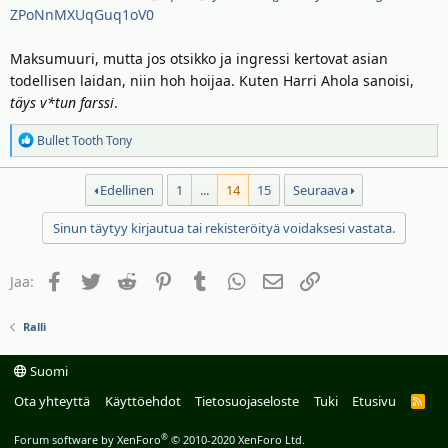
ZPoNnMXUqGuq1oV0
Maksumuuri, mutta jos otsikko ja ingressi kertovat asian
todellisen laidan, niin hoh hoijaa. Kuten Harri Ahola sanoisi,
täys v*tun farssi
.
R
Bullet Tooth Tony
e
a
Edellinen
1
...
14
15
Seuraava
k
t
Sinun täytyy kirjautua tai rekisteröityä voidaksesi vastata.
i
o
t
Facebook
Twitter
Reddit
Pinterest
Tumblr
WhatsApp
Sähköposti
Linkki
Jaa:
:
Ralli
Suomi
Ota yhteyttä
Käyttöehdot
Tietosuojaseloste
Tuki
Etusivu
R
S
S
®
Forum software by XenForo
© 2010-2020 XenForo Ltd.