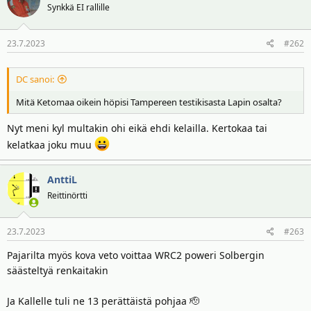
t
ä
t
Synkkä EI rallille
t
i
a
o
23.7.2023
j
#262
t
a
:
DC sanoi:
Mitä Ketomaa oikein höpisi Tampereen testikisasta Lapin osalta?
Nyt meni kyl multakin ohi eikä ehdi kelailla. Kertokaa tai
kelatkaa joku muu
AnttiL
Reittinörtti
23.7.2023
#263
Pajarilta myös kova veto voittaa WRC2 poweri Solbergin
säästeltyä renkaitakin
Ja Kallelle tuli ne 13 perättäistä pohjaa 🫡