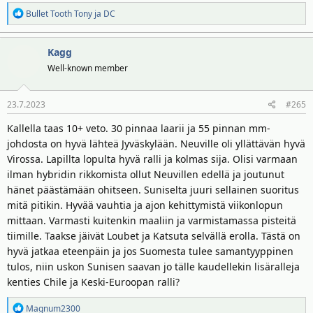
R
Bullet Tooth Tony
ja
DC
e
a
Kagg
k
t
Well-known member
i
o
23.7.2023
#265
t
:
Kallella taas 10+ veto. 30 pinnaa laarii ja 55 pinnan mm-
johdosta on hyvä lähteä Jyväskylään. Neuville oli yllättävän hyvä
Virossa. Lapillta lopulta hyvä ralli ja kolmas sija. Olisi varmaan
ilman hybridin rikkomista ollut Neuvillen edellä ja joutunut
hänet päästämään ohitseen. Suniselta juuri sellainen suoritus
mitä pitikin. Hyvää vauhtia ja ajon kehittymistä viikonlopun
mittaan. Varmasti kuitenkin maaliin ja varmistamassa pisteitä
tiimille. Taakse jäivät Loubet ja Katsuta selvällä erolla. Tästä on
hyvä jatkaa eteenpäin ja jos Suomesta tulee samantyyppinen
tulos, niin uskon Sunisen saavan jo tälle kaudellekin lisäralleja
kenties Chile ja Keski-Euroopan ralli?
R
Magnum2300