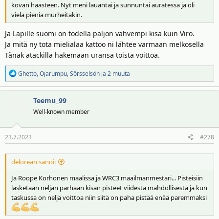
kovan haasteen. Nyt meni lauantai ja sunnuntai auratessa ja oli
vielä pieniä murheitakin.
Ja Lapille suomi on todella paljon vahvempi kisa kuin Viro.
Ja mitä ny tota mielialaa kattoo ni lähtee varmaan melkosella
Tänak atackilla hakemaan uransa toista voittoa.
R
Ghetto
,
Ojarumpu
,
Sörsselsön
ja 2 muuta
e
a
Teemu_99
k
t
Well-known member
i
o
23.7.2023
#278
t
:
delorean sanoi:
Ja Roope Korhonen maalissa ja WRC3 maailmanmestari... Pisteisiin
lasketaan neljän parhaan kisan pisteet viidestä mahdollisesta ja kun
taskussa on neljä voittoa niin siitä on paha pistää enää paremmaksi