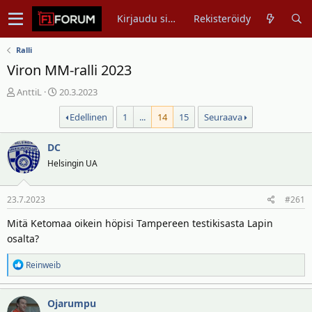
Kirjaudu sisään
Rekisteröidy
Ralli
Viron MM-ralli 2023
V
A
AnttiL
20.3.2023
i
l
Edellinen
1
...
14
15
Seuraava
e
o
s
i
t
DC
t
i
u
Helsingin UA
k
s
e
p
23.7.2023
#261
t
ä
j
i
Mitä Ketomaa oikein höpisi Tampereen testikisasta Lapin
u
v
osalta?
n
ä
a
m
R
Reinweib
l
ä
e
o
ä
a
i
r
Ojarumpu
k