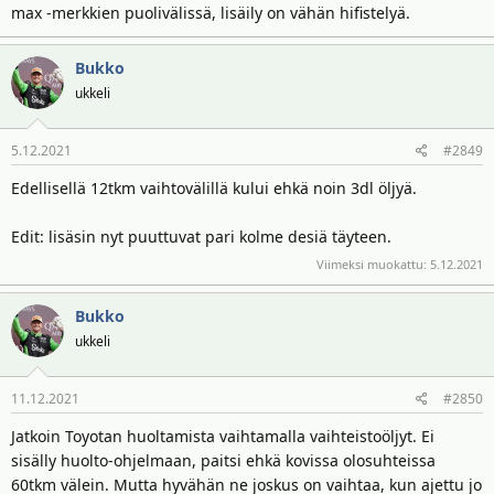
max -merkkien puolivälissä, lisäily on vähän hifistelyä.
Bukko
ukkeli
5.12.2021
#2849
Edellisellä 12tkm vaihtovälillä kului ehkä noin 3dl öljyä.
Edit: lisäsin nyt puuttuvat pari kolme desiä täyteen.
Viimeksi muokattu:
5.12.2021
Bukko
ukkeli
11.12.2021
#2850
Jatkoin Toyotan huoltamista vaihtamalla vaihteistoöljyt. Ei
sisälly huolto-ohjelmaan, paitsi ehkä kovissa olosuhteissa
60tkm välein. Mutta hyvähän ne joskus on vaihtaa, kun ajettu jo