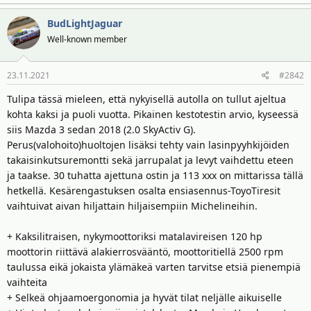
t
ä
t
BudLightJaguar
a
Well-known member
j
a
23.11.2021
#2842
Tulipa tässä mieleen, että nykyisellä autolla on tullut ajeltua
kohta kaksi ja puoli vuotta. Pikainen kestotestin arvio, kyseessä
siis Mazda 3 sedan 2018 (2.0 SkyActiv G).
Perus(valohoito)huoltojen lisäksi tehty vain lasinpyyhkijöiden
takaisinkutsuremontti sekä jarrupalat ja levyt vaihdettu eteen
ja taakse. 30 tuhatta ajettuna ostin ja 113 xxx on mittarissa tällä
hetkellä. Kesärengastuksen osalta ensiasennus-ToyoTiresit
vaihtuivat aivan hiljattain hiljaisempiin Michelineihin.
+ Kaksilitraisen, nykymoottoriksi matalavireisen 120 hp
moottorin riittävä alakierrosvääntö, moottoritiellä 2500 rpm
taulussa eikä jokaista ylämäkeä varten tarvitse etsiä pienempiä
vaihteita
+ Selkeä ohjaamoergonomia ja hyvät tilat neljälle aikuiselle