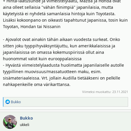
+ Hinta-laatusuhde ja viimeistelylaatu, Mazda ja Honda ovat
aina olleet sellaisia "vähän fiinimpiä" japanilaisia, mutta
käytetyistä ei nyhdetä samanlaisia hintoja kuin Toyotasta.
Lisäksi kokoonpano on oikeasti tapahtunut Japanissa, tosin kuin
Toyotan, Hondan tai Nissanin
- Ajovalot ovat ainakin tähän aikaan vuodesta surkeat. Onko
sitten joku tyyppihyväksyntäjuttu, kun amerikkalaisissa ja
japanilaisissa on omassa kokemuspiirissä ollut aina
huonommat valot kuin eurooppalaisissa
- Hyvästä viimeistelylaadusta huolimatta japanilaiselle autolle
tyypillinen muovisuus/massatuotteen maku, esim.
sisämateriaaleissa. Vrt. jollain Audilla tietääkseni on pelkille
nahkapenkeille oma värikarttansa.
Viimeksi muokattu:
23.11.2021
R
Bukko
e
a
Bukko
k
t
ukkeli
i