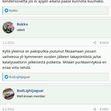
kondenssivettä jos ei ajojen aikana pääse kunnolla kuumaksi.
R
Bukko
e
a
Bukko
k
t
ukkeli
i
o
2.2.2022
#2859
t
:
Kyllä yleensä on pakoputkia joutunut fiksaamaan jossain
vaiheessa yli kymmenen vuoden jälkeen takapöntöstä ja/tai
katalysaattorin jälkeisestä putkesta. Mitään purkkavirityksiä en
enää viitsi tehdä.
R
BudLightJaguar
e
a
BudLightJaguar
k
t
Well-known member
i
o
6.2.2022
#2860
t