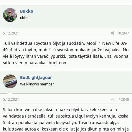
Bukko
ukkeli
5.12.2021
#2847
Tuli vaihdettua Toyotaan öljyt ja suodatin. Mobil 1 New Life 0w-
40. 4 litraa täytin, mobil1.fi sivuston mukaan jäi 2dl vajaaksi. No
vielä löytyy litran varaöljypurkki, josta täyttää lisää. Ensi vuonna
sitten vien määräaikaishuoltoon.
BudLightJaguar
Well-known member
5.12.2021
#2848
Silloin kun vielä itse jaksoin hakea öljyt tarvikeliikkeestä ja
vaihdattaa Pärnäsellä, tuli suosittua Liqui Molyn kannuja, koska
5 litran pönikästä jää vielä lisäysöljyä. Tosin runsaasti öljyä
kuluttavaa autoa ei koskaan ole ollut ja jos tikun pinta on min ja