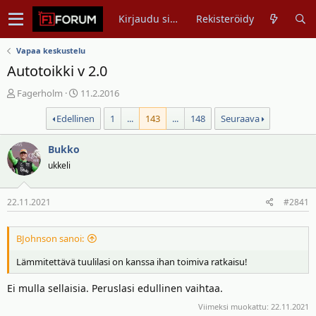
Kirjaudu sisään
Rekisteröidy
Vapaa keskustelu
Autotoikki v 2.0
V
A
Fagerholm
11.2.2016
i
l
Edellinen
1
...
143
...
148
Seuraava
e
o
s
i
t
Bukko
t
i
u
ukkeli
k
s
e
p
22.11.2021
#2841
t
ä
j
i
u
v
BJohnson sanoi:
n
ä
Lämmitettävä tuulilasi on kanssa ihan toimiva ratkaisu!
a
m
l
ä
Ei mulla sellaisia. Peruslasi edullinen vaihtaa.
o
ä
i
r
Viimeksi muokattu:
22.11.2021