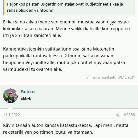
Paljonkos palstan Bugattin omistajat ovat budjetoineet aikaa ja
rahaa olioiden vaihtoon?
Ei kai siinä aikaa mene sen enempi, muistaa vaan öljyä ostaa
kolminkertaisen määrän. Menee vaikka kahville kun roppu on
irti ja 25 litran kanisteri alle.
Kannentiivisteenkin vaihtaa tunnissa, siinä Motonetin
parkkipaikalla räntäsateessa. 2 tonnin saksi on vähän
hepponen Veyronille alle, mutta joku puhelinpylvään pätkä
varmuudeksi tukivarren alle.
Viimeksi muokattu:
30.12.2021
Bukko
ukkeli
11.1.2022
#2856
Kävin tänään auton kanssa katsastuksessa. Läpi meni, mutta
rekisterikilven polttimon joutui vaihtamaan.