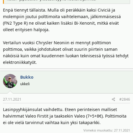
Enpä tiennyt tällaista. Mulla oli peräkkäin kaksi Civiciä ja
molempiin joutui polttimoita vaihtelemaan, jälkimmäisessä
(FN2 Type R) ne olivat kaiken lisäksi Bi-Xenonit, mitkä eivät
olleet erityisen halpoja.
Vertailun vuoksi Chrysler Neoniin ei mennyt polttimon
polttimoa, vaikka johdotukset olivat suurin piirtein saman
näköisiä kuin omat kuudennen luokan teknisessä työssä tehdyt
elektroniikkatyöt.
Bukko
ukkeli
27.11.2021
#2846
Lasinpyyhkijänsulat vaihdettu. Eteen perinteisen malliset
halvimmat Valeo Firstit ja taaksekin Valeo (7+5+8€). Polttimoita
ei ole vielä tarvinnut vaihtaa kuin yksi takaparkki.
Viimeksi muokattu:
27.11.2021