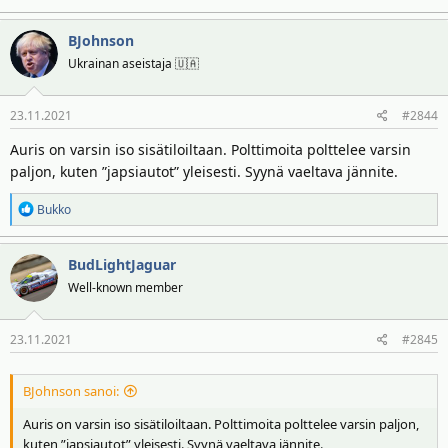
BJohnson
Ukrainan aseistaja 🇺🇦
23.11.2021
#2844
Auris on varsin iso sisätiloiltaan. Polttimoita polttelee varsin
paljon, kuten ”japsiautot” yleisesti. Syynä vaeltava jännite.
R
Bukko
e
a
BudLightJaguar
k
t
Well-known member
i
o
23.11.2021
#2845
t
:
BJohnson sanoi:
Auris on varsin iso sisätiloiltaan. Polttimoita polttelee varsin paljon,
kuten ”japsiautot” yleisesti. Syynä vaeltava jännite.