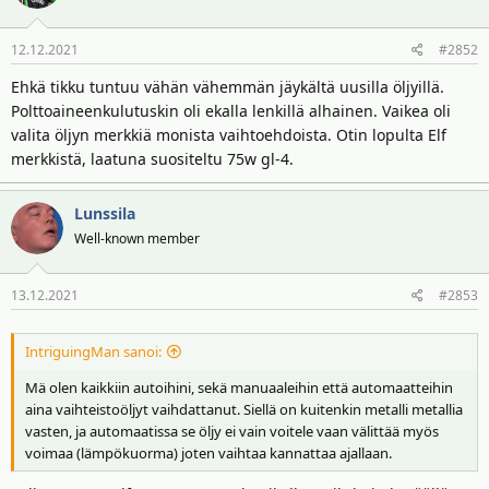
i
o
12.12.2021
#2852
t
:
Ehkä tikku tuntuu vähän vähemmän jäykältä uusilla öljyillä.
Polttoaineenkulutuskin oli ekalla lenkillä alhainen. Vaikea oli
valita öljyn merkkiä monista vaihtoehdoista. Otin lopulta Elf
merkkistä, laatuna suositeltu 75w gl-4.
Lunssila
Well-known member
13.12.2021
#2853
IntriguingMan sanoi:
Mä olen kaikkiin autoihini, sekä manuaaleihin että automaatteihin
aina vaihteistoöljyt vaihdattanut. Siellä on kuitenkin metalli metallia
vasten, ja automaatissa se öljy ei vain voitele vaan välittää myös
voimaa (lämpökuorma) joten vaihtaa kannattaa ajallaan.