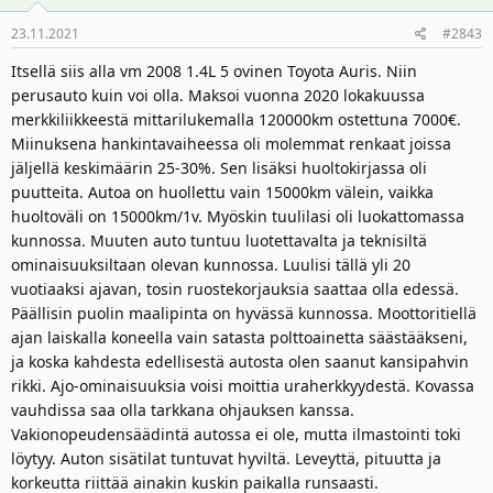
o
23.11.2021
#2843
t
:
Itsellä siis alla vm 2008 1.4L 5 ovinen Toyota Auris. Niin
perusauto kuin voi olla. Maksoi vuonna 2020 lokakuussa
merkkiliikkeestä mittarilukemalla 120000km ostettuna 7000€.
Miinuksena hankintavaiheessa oli molemmat renkaat joissa
jäljellä keskimäärin 25-30%. Sen lisäksi huoltokirjassa oli
puutteita. Autoa on huollettu vain 15000km välein, vaikka
huoltoväli on 15000km/1v. Myöskin tuulilasi oli luokattomassa
kunnossa. Muuten auto tuntuu luotettavalta ja teknisiltä
ominaisuuksiltaan olevan kunnossa. Luulisi tällä yli 20
vuotiaaksi ajavan, tosin ruostekorjauksia saattaa olla edessä.
Päällisin puolin maalipinta on hyvässä kunnossa. Moottoritiellä
ajan laiskalla koneella vain satasta polttoainetta säästääkseni,
ja koska kahdesta edellisestä autosta olen saanut kansipahvin
rikki. Ajo-ominaisuuksia voisi moittia uraherkkyydestä. Kovassa
vauhdissa saa olla tarkkana ohjauksen kanssa.
Vakionopeudensäädintä autossa ei ole, mutta ilmastointi toki
löytyy. Auton sisätilat tuntuvat hyviltä. Leveyttä, pituutta ja
korkeutta riittää ainakin kuskin paikalla runsaasti.