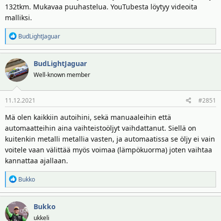
132tkm. Mukavaa puuhastelua. YouTubesta löytyy videoita
malliksi.
R
BudLightJaguar
e
a
BudLightJaguar
k
t
Well-known member
i
o
11.12.2021
#2851
t
:
Mä olen kaikkiin autoihini, sekä manuaaleihin että
automaatteihin aina vaihteistoöljyt vaihdattanut. Siellä on
kuitenkin metalli metallia vasten, ja automaatissa se öljy ei vain
voitele vaan välittää myös voimaa (lämpökuorma) joten vaihtaa
kannattaa ajallaan.
R
Bukko
e
a
Bukko
k
t
ukkeli