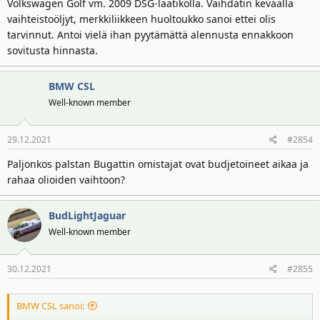
Volkswagen Golf vm. 2009 DSG-laatikolla. Vaihdatin keväällä
vaihteistoöljyt, merkkiliikkeen huoltoukko sanoi ettei olis
tarvinnut. Antoi vielä ihan pyytämättä alennusta ennakkoon
sovitusta hinnasta.
BMW CSL
Well-known member
29.12.2021
#2854
Paljonkos palstan Bugattin omistajat ovat budjetoineet aikaa ja
rahaa olioiden vaihtoon?
BudLightJaguar
Well-known member
30.12.2021
#2855
BMW CSL sanoi: