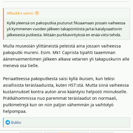
:
Alfaukko sanoi:
Kyllä yleensä on pakoputkia joutunut fiksaamaan jossain vaiheessa
yli kymmenen vuoden jälkeen takapöntöstä ja/tai katalysaattorin
jälkeisestä putkesta. Mitään purkkavirityksiä en enää viitsi tehdä.
Mulla museoiän ylittäneistä peleistä aina jossain vaiheessa
pakoputki mureni. Esim. Mk1 Caprista tipahti taaemman
äänenvaimentimen jälkeen alkava vetarien yli takapuskurin alle
menevä osa tielle.
Periaatteessa pakoputkesta saisi kyllä ikuisen, kun tekisi
asiallisista teräslaaduista, kuten HST:stä. Mutta siinä vaiheessa
kustannukset kontra auton arvo kääntyisi helposti miinukselle.
Prätkähommissa nuo paremmat teräslaadut on normaali,
putkimetrejä kun on niin paljon vähemmän ja vaihtotyö
helpompaa.
R
Bukko
e