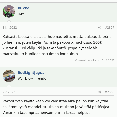
Bukko
ukkeli
31.1.2022
#2857
Katsastuksessa ei asiasta huomautettu, mutta pakoputki pörisi
jo hieman, joten käytin Aurista pakoputkihuollossa. 300€
kustansi uusi väliputki ja takapönttö. Jospa nyt selviäisi
marraskuun huoltoon asti ilman korjauksia.
Viimeksi muokattu:
31.1.2022
BudLightJaguar
Well-known member
2.2.2022
#2858
Pakoputken käyttöikään voi vaikuttaa aika paljon kun käyttää
esilämmitystä mahdollisuuksien mukaan ja välttää pätkäajoa.
Varsinkin taaempi äänenvaimennin kerää helposti