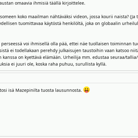
ustan omaavia ihmisiä täällä kirjoittelee.
a someen koko maailman nähtäväksi videon, jossa kourii naista? (Ja t
ydellisen tuomittavaa käytöstä henkilöltä, joka on globaalin urheilu
 perseessä voi ihmisellä olla pää, ettei näe tuollaisen toiminnan 
istä ei todellakaan perehdy julkaisujen taustoihin vaan katsoo niit
 sen kanssa on kyettävä elämään. Urheilija mm. edustaa seuraa/tallia
ia ei juuri ole, koska raha puhuu, surullista kyllä.
osi isä Mazepinilta tuosta lausunnosta.