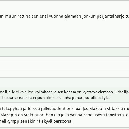
nkun muun rattinaisen ensi vuonna ajamaan jonkun perjantaiharjoitu
alli, sille ei vain itse voi mitään ja sen kanssa on kyettävä elämään. Urheilij
sessa seurauksia ei juuri ole, koska raha puhuu, surullista kyllä.
n tekopyhää ja feikkiä julkisuudenhenkilöä. Jos Mazepin yhtäkkiä m
 Mazepin on vielä nuori henkilö joka vastaa rehellisesti teoistaan, 
 nelikymppisenäkin räiskyvä persoona.