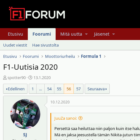
Etusivu
Foorumi
Mitä uutta
Jäsenet
Uudet viestit
Hae sivustolta
Etusivu
Foorumi
Moottoriurheilu
Formula 1
F1-Uutisia 2020
V
A
spotter90
13.1.2020
i
l
Edellinen
1
...
54
55
56
57
Seuraava
e
o
s
i
t
t
10.12.2020
i
u
k
s
JuuZa sanoi:
e
p
t
ä
Persettä saa heiluttaa niin paljon kuin itse ha
j
i
SJ
Mä en jaksa jeesustella tämän Nikita-jutun tii
u
v