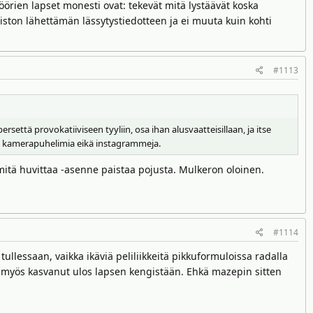
öörien lapset monesti ovat: tekevät mitä lystäävät koska
imiston lähettämän lässytystiedotteen ja ei muuta kuin kohti
#1113
että provokatiiviseen tyyliin, osa ihan alusvaatteisillaan, ja itse
na kamerapuhelimia eikä instagrammeja.
mitä huvittaa -asenne paistaa pojusta. Mulkeron oloinen.
#1114
ullessaan, vaikka ikäviä peliliikkeitä pikkuformuloissa radalla
on myös kasvanut ulos lapsen kengistään. Ehkä mazepin sitten