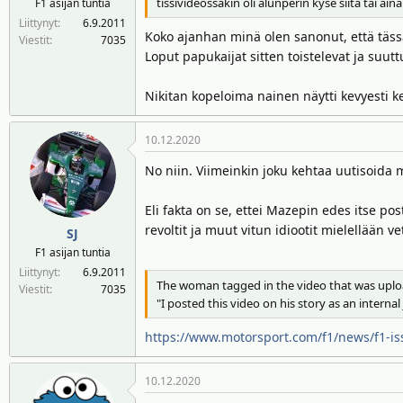
tissivideossakin oli alunperin kyse siitä tai a
F1 asijan tuntia
n
ä
Liittynyt
6.9.2011
a
m
Koko ajanhan minä olen sanonut, että tässä
Viestit
7035
l
ä
Loput papukaijat sitten toistelevat ja suut
o
ä
i
r
Nikitan kopeloima nainen näytti kevyesti k
t
ä
t
10.12.2020
a
j
No niin. Viimeinkin joku kehtaa uutisoida 
a
Eli fakta on se, ettei Mazepin edes itse pos
revoltit ja muut vitun idiootit mielellään 
SJ
F1 asijan tuntia
Liittynyt
6.9.2011
The woman tagged in the video that was upload
Viestit
7035
"I posted this video on his story as an intern
https://www.motorsport.com/f1/news/f1-i
10.12.2020