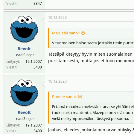
Viestit
8347
10.12.2020
Marussia sanoi:
Vitunmoinen haloo saatu jostakin tissin puri
Revolt
Tässäpä kiteytyy hyvin miten suomalainen s
Lead Singer
puristamisesta, mutta jos et tuon monimu
Liittynyt
19.1.2007
Viestit
3400
10.12.2020
Bunder sanoi:
Ei tämä maailma mielestäni tarvitse yhtään te
Revolt
tuokin aika mautonta. Mazepin on vielä nuori h
vielä nelikymppisenäkin räiskyvä persoona.
Lead Singer
Liittynyt
19.1.2007
Jaahas, eli edes jonkinlainen arviointikyky 
Viestit
3400