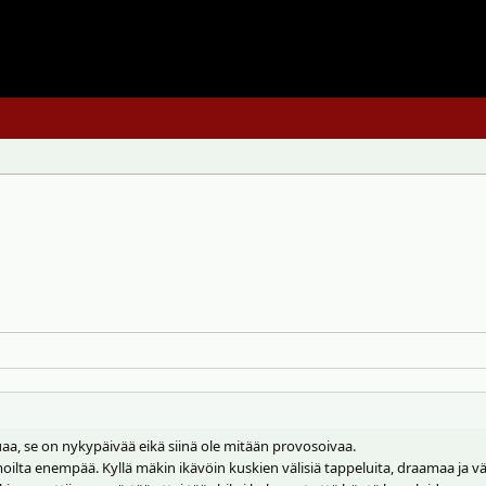
luaa, se on nykypäivää eikä siinä ole mitään provosoivaa.
moilta enempää. Kyllä mäkin ikävöin kuskien välisiä tappeluita, draamaa ja v