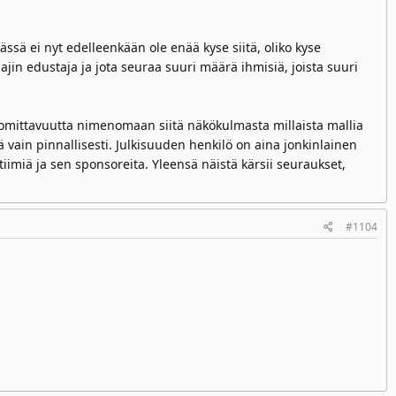
ässä ei nyt edelleenkään ole enää kyse siitä, oliko kyse
lajin edustaja ja jota seuraa suuri määrä ihmisiä, joista suuri
tuomittavuutta nimenomaan siitä näkökulmasta millaista mallia
ä vain pinnallisesti. Julkisuuden henkilö on aina jonkinlainen
/tiimiä ja sen sponsoreita. Yleensä näistä kärsii seuraukset,
#1104