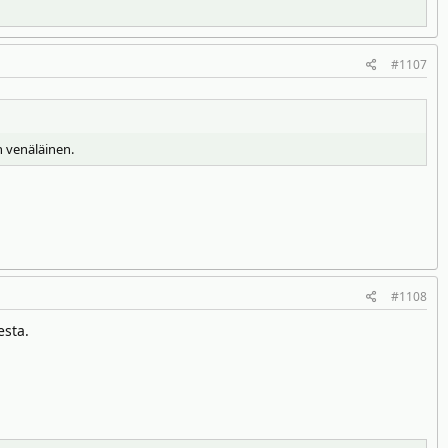
#1107
 venäläinen.
#1108
esta.