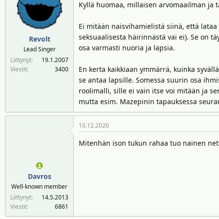
Kyllä huomaa, millaisen arvomaailman ja ta
Ei mitään naisvihamielistä siinä, että lata
seksuaalisesta häirinnästä vai ei). Se on tä
Revolt
osa varmasti nuoria ja lapsia.
Lead Singer
Liittynyt
19.1.2007
En kerta kaikkiaan ymmärrä, kuinka syvällä
Viestit
3400
se antaa lapsille. Somessa suurin osa ihmis
roolimalli, sille ei vain itse voi mitään ja
mutta esim. Mazepinin tapauksessa seurauks
10.12.2020
Mitenhän ison tukun rahaa tuo nainen nett
Davros
Well-known member
Liittynyt
14.5.2013
Viestit
6861