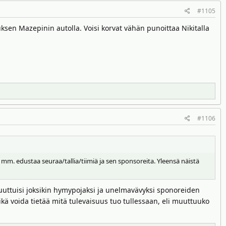
#1105
ksen Mazepinin autolla. Voisi korvat vähän punoittaa Nikitalla
#1106
a mm. edustaa seuraa/tallia/tiimiä ja sen sponsoreita. Yleensä näistä
uuttuisi joksikin hymypojaksi ja unelmavävyksi sponoreiden
eikä voida tietää mitä tulevaisuus tuo tullessaan, eli muuttuuko