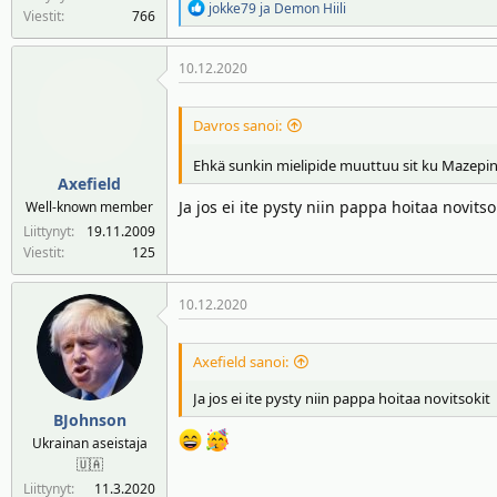
R
jokke79
ja
Demon Hiili
Viestit
766
e
a
10.12.2020
k
t
i
Davros sanoi:
o
t
Ehkä sunkin mielipide muuttuu sit ku Mazepin 
:
Axefield
Ja jos ei ite pysty niin pappa hoitaa novitso
Well-known member
Liittynyt
19.11.2009
Viestit
125
10.12.2020
Axefield sanoi:
Ja jos ei ite pysty niin pappa hoitaa novitsokit
BJohnson
Ukrainan aseistaja
🇺🇦
Liittynyt
11.3.2020