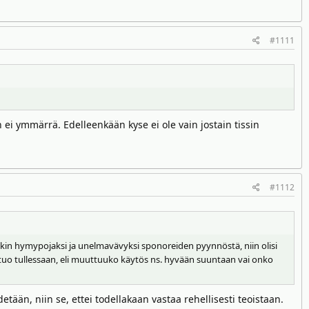
#1111
ei ymmärrä. Edelleenkään kyse ei ole vain jostain tissin
#1112
ikin hymypojaksi ja unelmavävyksi sponoreiden pyynnöstä, niin olisi
s tuo tullessaan, eli muuttuuko käytös ns. hyvään suuntaan vai onko
detään, niin se, ettei todellakaan vastaa rehellisesti teoistaan.