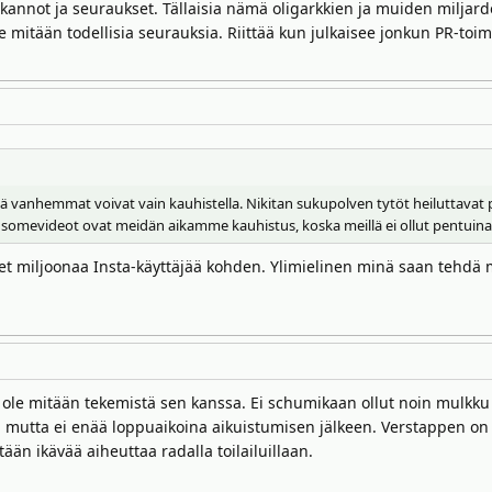
nkannot ja seuraukset. Tällaisia nämä oligarkkien ja muiden miljard
ule mitään todellisia seurauksia. Riittää kun julkaisee jonkun PR-to
 vanhemmat voivat vain kauhistella. Nikitan sukupolven tytöt heiluttavat pers
ämä somevideot ovat meidän aikamme kauhistus, koska meillä ei ollut pentui
äet miljoonaa Insta-käyttäjää kohden. Ylimielinen minä saan tehdä 
 ole mitään tekemistä sen kanssa. Ei schumikaan ollut noin mulkku t
uksi, mutta ei enää loppuaikoina aikuistumisen jälkeen. Verstappen 
ään ikävää aiheuttaa radalla toilailuillaan.