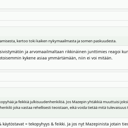
stamisesta, kertoo toki kaiken nykymaailmasta ja somen paskuudesta.
ivistymätön ja arvomaailmaltaan rikkinäinen junttimies reagoi kun 
otoisemmin kykene asiaa ymmärtämään, niin ei voi mitään.
kopyhää ja feikkiä julkisuudenhenkilöä. Jos Mazepin yhtäkkiä muuttuisi joks
enkilö joka vastaa rehellisesti teoistaan, eikä voida tietää mitä tulevaisuu
& käytöstavat = tekopyhyys & feikki. Ja jos nyt Mazepinista jotain tie