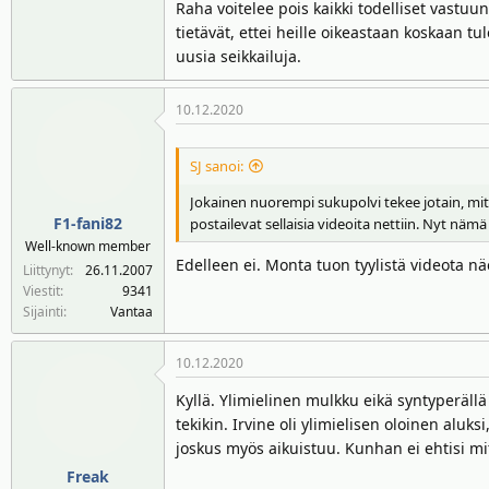
Raha voitelee pois kaikki todelliset vastuu
tietävät, ettei heille oikeastaan koskaan t
uusia seikkailuja.
10.12.2020
SJ sanoi:
Jokainen nuorempi sukupolvi tekee jotain, mitä
F1-fani82
postailevat sellaisia videoita nettiin. Nyt n
Well-known member
Edelleen ei. Monta tuon tyylistä videota n
Liittynyt
26.11.2007
Viestit
9341
Sijainti
Vantaa
10.12.2020
Kyllä. Ylimielinen mulkku eikä syntyperällä
tekikin. Irvine oli ylimielisen oloinen al
joskus myös aikuistuu. Kunhan ei ehtisi mit
Freak