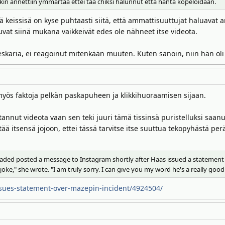
inakin annettiin ymmärtää ettei tää chiksi halunnut että häntä kopeloidaan.
 keissisä on kyse puhtaasti siitä, että ammattisuuttujat haluavat 
tuvat siinä mukana vaikkeivät edes ole nähneet itse videota.
eskaria, ei reagoinut mitenkään muuten. Kuten sanoin, niin hän oli
myös faktoja pelkän paskapuheen ja klikkihuoraamisen sijaan.
tannut videota vaan sen teki juuri tämä tissinsä puristelluksi saanu
vetää itsensä jojoon, ettei tässä tarvitse itse suuttua tekopyhästä 
ed posted a message to Instagram shortly after Haas issued a statement to 
al joke," she wrote. "I am truly sorry. I can give you my word he's a really 
ssues-statement-over-mazepin-incident/4924504/