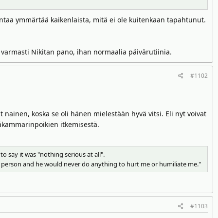
antaa ymmärtää kaikenlaista, mitä ei ole kuitenkaan tapahtunut.
 varmasti Nikitan pano, ihan normaalia päivärutiinia.
#1102
t nainen, koska se oli hänen mielestään hyvä vitsi. Eli nyt voivat
peräkammarinpoikien itkemisestä.
say it was "nothing serious at all".
good person and he would never do anything to hurt me or humiliate me."
#1103