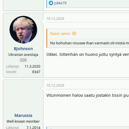
R
jokke79
e
a
10.12.2020
k
t
i
Razor sanoi:
o
t
No kohuhan nousee ihan varmasti oli mistä m
:
BJohnson
Okkei. Sittenhän on huono juttu syntyä venä
Ukrainan aseistaja
🇺🇦
Liittynyt
11.3.2020
Viestit
8347
10.12.2020
Vitunmoinen haloo saatu jostakin tissin p
Marussia
Well-known member
Liittynyt
7.1.2014