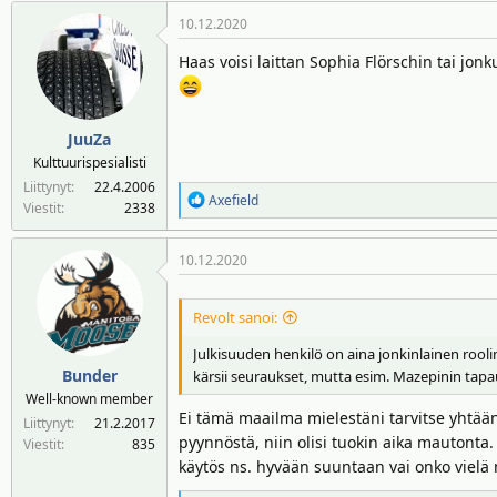
10.12.2020
Haas voisi laittan Sophia Flörschin tai jo
JuuZa
Kulttuurispesialisti
Liittynyt
22.4.2006
R
Axefield
Viestit
2338
e
a
10.12.2020
k
t
i
Revolt sanoi:
o
t
Julkisuuden henkilö on aina jonkinlainen roolim
:
Bunder
kärsii seuraukset, mutta esim. Mazepinin tapauk
Well-known member
Ei tämä maailma mielestäni tarvitse yhtää
Liittynyt
21.2.2017
pyynnöstä, niin olisi tuokin aika mautonta.
Viestit
835
käytös ns. hyvään suuntaan vai onko vielä