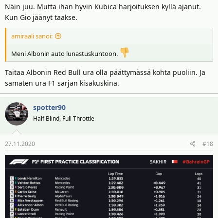
Näin juu. Mutta ihan hyvin Kubica harjoituksen kyllä ajanut.
Kun Gio jäänyt taakse.
amiraali sanoi:
Meni Albonin auto lunastuskuntoon.
Taitaa Albonin Red Bull ura olla päättymässä kohta puoliin. Ja
samaten ura F1 sarjan kisakuskina.
spotter90
Half Blind, Full Throttle
27.11.2020
#18