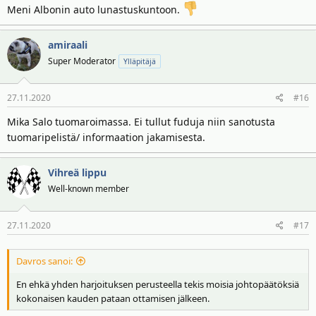
Meni Albonin auto lunastuskuntoon.
amiraali
Super Moderator
Ylläpitäjä
27.11.2020
#16
Mika Salo tuomaroimassa. Ei tullut fuduja niin sanotusta
tuomaripelistä/ informaation jakamisesta.
Vihreä lippu
Well-known member
27.11.2020
#17
Davros sanoi:
En ehkä yhden harjoituksen perusteella tekis moisia johtopäätöksiä
kokonaisen kauden pataan ottamisen jälkeen.