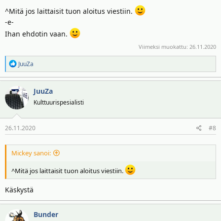
^Mitä jos laittaisit tuon aloitus viestiin.
-e-
Ihan ehdotin vaan.
Viimeksi muokattu:
26.11.2020
R
JuuZa
e
a
JuuZa
k
t
Kulttuurispesialisti
i
o
26.11.2020
#8
t
:
Mickey sanoi:
^Mitä jos laittaisit tuon aloitus viestiin.
Käskystä
Bunder