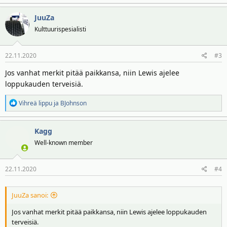
JuuZa
Kulttuurispesialisti
22.11.2020
#3
Jos vanhat merkit pitää paikkansa, niin Lewis ajelee
loppukauden terveisiä.
R
Vihreä lippu
ja
BJohnson
e
a
Kagg
k
t
Well-known member
i
o
22.11.2020
#4
t
:
JuuZa sanoi:
Jos vanhat merkit pitää paikkansa, niin Lewis ajelee loppukauden
terveisiä.