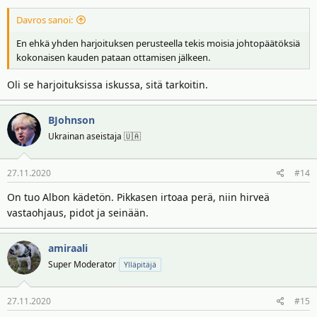
Davros sanoi:
En ehkä yhden harjoituksen perusteella tekis moisia johtopäätöksiä
kokonaisen kauden pataan ottamisen jälkeen.
Oli se harjoituksissa iskussa, sitä tarkoitin.
BJohnson
Ukrainan aseistaja 🇺🇦
27.11.2020
#14
On tuo Albon kädetön. Pikkasen irtoaa perä, niin hirveä
vastaohjaus, pidot ja seinään.
amiraali
Super Moderator
Ylläpitäjä
27.11.2020
#15