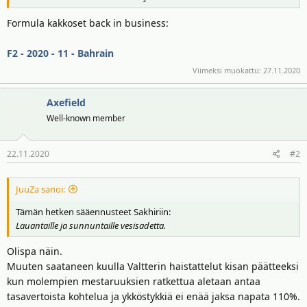
Formula kakkoset back in business:
F2 - 2020 - 11 - Bahrain
Viimeksi muokattu:
27.11.2020
Axefield
Well-known member
22.11.2020
#2
JuuZa sanoi:
Tämän hetken sääennusteet Sakhiriin:
Lauantaille ja sunnuntaille vesisadetta.
Olispa näin.
Muuten saataneen kuulla Valtterin haistattelut kisan päätteeksi
kun molempien mestaruuksien ratkettua aletaan antaa
tasavertoista kohtelua ja ykköstykkiä ei enää jaksa napata 110%.