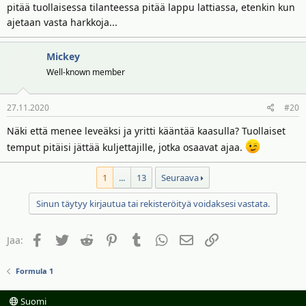
pitää tuollaisessa tilanteessa pitää lappu lattiassa, etenkin kun
ajetaan vasta harkkoja...
Mickey
Well-known member
27.11.2020
#20
Näki että menee leveäksi ja yritti kääntää kaasulla? Tuollaiset
temput pitäisi jättää kuljettajille, jotka osaavat ajaa.
1
...
13
Seuraava
Sinun täytyy kirjautua tai rekisteröityä voidaksesi vastata.
Facebook
Twitter
Reddit
Pinterest
Tumblr
WhatsApp
Sähköposti
Linkki
Jaa:
Formula 1
Suomi