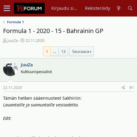
Kirjaudu sisään
Rekisteröidy
Formula 1
Formula 1 - 2020 - 15 - Bahrainin GP
V
A
JuuZa
22.11.2020
i
l
1
...
13
Seuraava
e
o
s
i
t
JuuZa
t
i
u
Kulttuurispesialisti
k
s
e
p
22.11.2020
#1
t
ä
j
i
Tämän hetken sääennusteet Sakhiriin:
u
v
Lauantaille ja sunnuntaille vesisadetta.
n
ä
a
m
Edit:
l
ä
o
ä
i
r