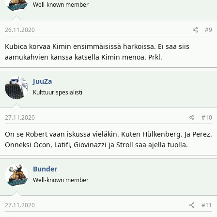
Well-known member
26.11.2020
#9
Kubica korvaa Kimin ensimmäisissä harkoissa. Ei saa siis
aamukahvien kanssa katsella Kimin menoa. Prkl.
JuuZa
Kulttuurispesialisti
27.11.2020
#10
On se Robert vaan iskussa vieläkin. Kuten Hülkenberg. Ja Perez.
Onneksi Ocon, Latifi, Giovinazzi ja Stroll saa ajella tuolla.
Bunder
Well-known member
27.11.2020
#11