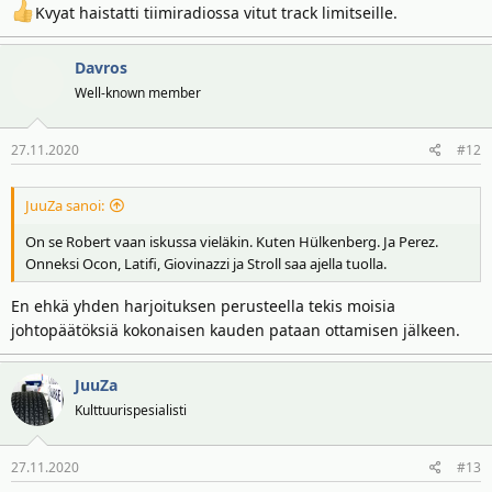
Kvyat haistatti tiimiradiossa vitut track limitseille.
Davros
Well-known member
27.11.2020
#12
JuuZa sanoi:
On se Robert vaan iskussa vieläkin. Kuten Hülkenberg. Ja Perez.
Onneksi Ocon, Latifi, Giovinazzi ja Stroll saa ajella tuolla.
En ehkä yhden harjoituksen perusteella tekis moisia
johtopäätöksiä kokonaisen kauden pataan ottamisen jälkeen.
JuuZa
Kulttuurispesialisti
27.11.2020
#13