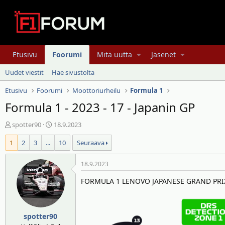
Etusivu
Foorumi
Mitä uutta
Jäsenet
Uudet viestit
Hae sivustolta
Etusivu
Foorumi
Moottoriurheilu
Formula 1
Formula 1 - 2023 - 17 - Japanin GP
V
A
spotter90
18.9.2023
i
l
1
2
3
...
10
Seuraava
e
o
s
i
t
t
18.9.2023
i
u
FORMULA 1 LENOVO JAPANESE GRAND PRI
k
s
e
p
t
ä
j
i
spotter90
u
v