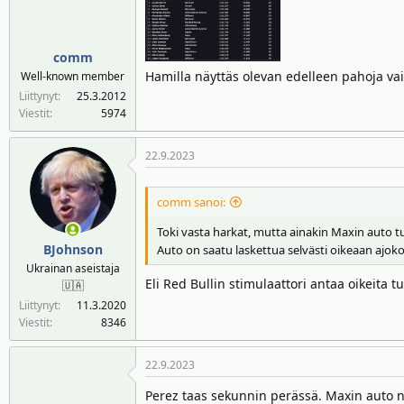
comm
Hamilla näyttäs olevan edelleen pahoja v
Well-known member
Liittynyt
25.3.2012
Viestit
5974
22.9.2023
comm sanoi:
Toki vasta harkat, mutta ainakin Maxin auto t
BJohnson
Auto on saatu laskettua selvästi oikeaan ajok
Ukrainan aseistaja
Eli Red Bullin stimulaattori antaa oikeita tu
🇺🇦
Liittynyt
11.3.2020
Viestit
8346
22.9.2023
Perez taas sekunnin perässä. Maxin auto nä