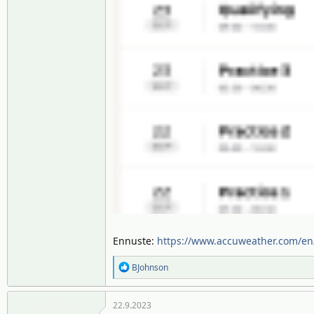
Ennuste:
https://www.accuweather.com/en/
R
BJohnson
e
a
22.9.2023
k