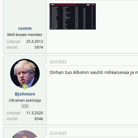
t
i
o
t
:
comm
Well-known member
Liittynyt
25.3.2012
Viestit
5974
22.9.2023
Onhan tuo Albonin vauhti rohkaisevaa ja 
BJohnson
Ukrainan aseistaja
🇺🇦
Liittynyt
11.3.2020
Viestit
8346
22.9.2023