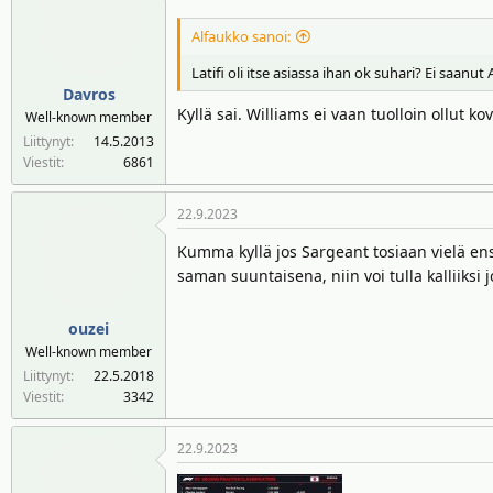
Alfaukko sanoi:
Latifi oli itse asiassa ihan ok suhari? Ei saanu
Davros
Kyllä sai. Williams ei vaan tuolloin ollut 
Well-known member
Liittynyt
14.5.2013
Viestit
6861
22.9.2023
Kumma kyllä jos Sargeant tosiaan vielä ensi
saman suuntaisena, niin voi tulla kalliiksi 
ouzei
Well-known member
Liittynyt
22.5.2018
Viestit
3342
22.9.2023