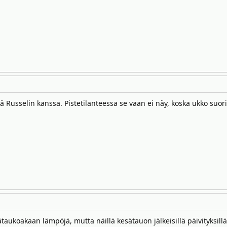
 Russelin kanssa. Pistetilanteessa se vaan ei näy, koska ukko suorit
aukoakaan lämpöjä, mutta näillä kesätauon jälkeisillä päivityksill