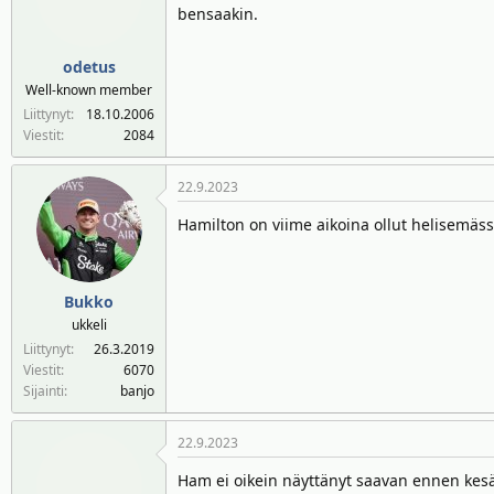
bensaakin.
odetus
Well-known member
Liittynyt
18.10.2006
Viestit
2084
22.9.2023
Hamilton on viime aikoina ollut helisemässä
Bukko
ukkeli
Liittynyt
26.3.2019
Viestit
6070
Sijainti
banjo
22.9.2023
Ham ei oikein näyttänyt saavan ennen kesät