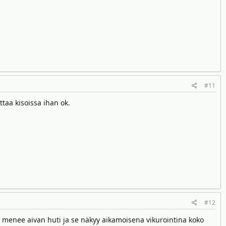
#11
taa kisoissa ihan ok.
#12
ä menee aivan huti ja se näkyy aikamoisena vikurointina koko