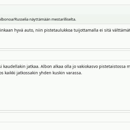
t Albonoa/Russelia näyttämään mestarilliselta.
kovinkaan hyvä auto, niin pistetaulukkoa tuijottamalla ei sitä välttä
 kaudellakin jatkaa. Albon alkaa olla jo vakiokasvo pistetaistossa me
jos kaikki jatkossakin yhden kuskin varassa.