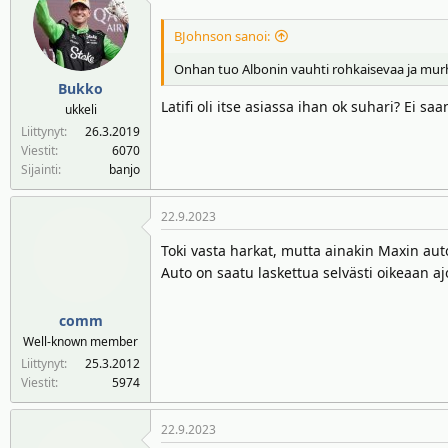
BJohnson sanoi:
Onhan tuo Albonin vauhti rohkaisevaa ja mur
Bukko
Latifi oli itse asiassa ihan ok suhari? Ei s
ukkeli
Liittynyt
26.3.2019
Viestit
6070
Sijainti
banjo
22.9.2023
Toki vasta harkat, mutta ainakin Maxin aut
Auto on saatu laskettua selvästi oikeaan a
comm
Well-known member
Liittynyt
25.3.2012
Viestit
5974
22.9.2023