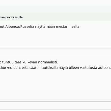
haavaa Kessulle.
aanut Albonoa/Russelia näyttämään mestarilliselta.
o tuntuu taas kulkevan normaalisti.
jokorkeuteen, eikä säätömuutoksilla näytä olleen vaikutusta autoon.