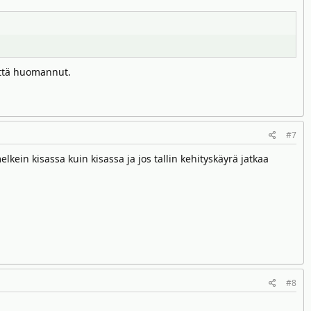
mättä huomannut.
#7
lkein kisassa kuin kisassa ja jos tallin kehityskäyrä jatkaa
#8