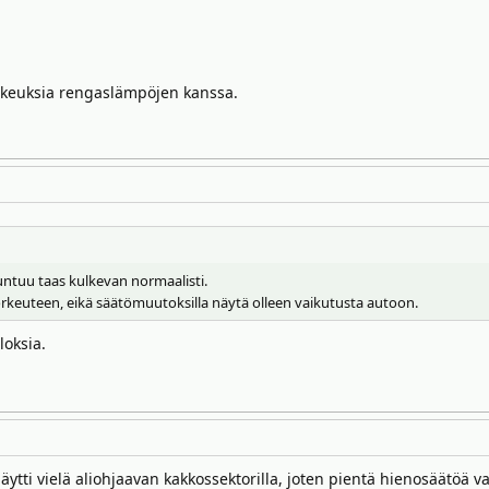
aikeuksia rengaslämpöjen kanssa.
untuu taas kulkevan normaalisti.
orkeuteen, eikä säätömuutoksilla näytä olleen vaikutusta autoon.
loksia.
ytti vielä aliohjaavan kakkossektorilla, joten pientä hienosäätöä 