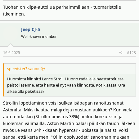
:
Tuohan on kilpa-autoilua parhaimmillaan - tuomaristolle
itkeminen.
Jeep CJ-5
Well-known member
16.6.2025
#123
speedster? sanoi:
Huomiota kiinnitti Lance Stroll. Huono radalla ja haastattelussa
paistoi asenne, että häntä ei nyt vaan kiinnosta. Kotikisassa. Ura
alkaa olla paketissa?
Strollin lopettaminen voisi sulkea isäpapan rahoitushanat
Astonilta. Miksi kaataa milajrdeja mustaan aukkoon? Kun vielä
autotehdaskin (Strollin omistus 33%) heiluu konkurssin ja
kuoleman välimailla. Aston Martin palasi piiiitkän tauon jälkeen
myös Le Mans 24h -kisaan hypercar -luokassa ja nätisti voisi
sanoa, että kerta meni "Ollin oppivuodet" sanonnan mukaan.