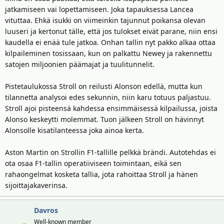
jatkamiseen vai lopettamiseen. Joka tapauksessa Lancea
vituttaa. Ehkä isukki on viimeinkin tajunnut poikansa olevan
luuseri ja kertonut tälle, että jos tulokset eivät parane, niin ensi
kaudella ei enää tule jatkoa. Onhan tallin nyt pakko alkaa ottaa
kilpaileminen tosissaan, kun on palkattu Newey ja rakennettu
satojen miljoonien päämajat ja tuulitunnelit.
Pistetaulukossa Stroll on reilusti Alonson edellä, mutta kun
tilannetta analysoi edes sekunnin, niin karu totuus paljastuu.
Stroll ajoi pisteensä kahdessa ensimmäisessä kilpailussa, joista
Alonso keskeytti molemmat. Tuon jälkeen Stroll on hävinnyt
Alonsolle kisatilanteessa joka ainoa kerta.
Aston Martin on Strollin F1-tallille pelkkä brändi. Autotehdas ei
ota osaa F1-tallin operatiiviseen toimintaan, eikä sen
rahaongelmat kosketa tallia, jota rahoittaa Stroll ja hänen
sijoittajakaverinsa.
Davros
Well-known member