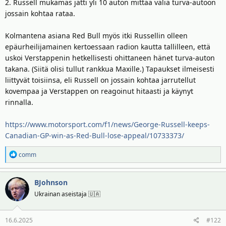
t
ä
2. Russell mukamas jätti yli 10 auton mittaa väliä turva-autoon
t
jossain kohtaa rataa.
a
j
Kolmantena asiana Red Bull myös itki Russellin olleen
a
epäurheilijamainen kertoessaan radion kautta tallilleen, että
uskoi Verstappenin hetkellisesti ohittaneen hänet turva-auton
takana. (Siitä olisi tullut rankkua Maxille.) Tapaukset ilmeisesti
liittyvät toisiinsa, eli Russell on jossain kohtaa jarrutellut
kovempaa ja Verstappen on reagoinut hitaasti ja käynyt
rinnalla.
https://www.motorsport.com/f1/news/George-Russell-keeps-
Canadian-GP-win-as-Red-Bull-lose-appeal/10733373/
R
comm
e
a
BJohnson
k
t
Ukrainan aseistaja 🇺🇦
i
o
16.6.2025
#122
t