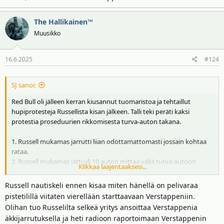
The Hallikainen™
Muusikko
16.6.2025
#124
SJ sanoi:
Red Bull oli jälleen kerran kiusannut tuomaristoa ja tehtaillut
hupiprotesteja Russellista kisan jälkeen. Talli teki peräti kaksi
protestia proseduurien rikkomisesta turva-auton takana.
1. Russell mukamas jarrutti liian odottamattomasti jossain kohtaa
rataa.
2. Russell mukamas jätti yli 10 auton mittaa väliä turva-autoon
Klikkaa laajentaaksesi...
jossain kohtaa rataa.
Russell nautiskeli ennen kisaa miten hänellä on pelivaraa
Kolmantena asiana Red Bull myös itki Russellin olleen
pistetilillä viitaten vierellään starttaavaan Verstappeniin.
epäurheilijamainen kertoessaan radion kautta tallilleen, että uskoi
Olihan tuo Russelilta selkeä yritys ansoittaa Verstappenia
Verstappenin hetkellisesti ohittaneen hänet turva-auton takana.
äkkijarrutuksella ja heti radioon raportoimaan Verstappenin
(Siitä olisi tullut rankkua Maxille.) Tapaukset ilmeisesti liittyvät