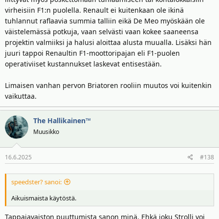
virheisiin F1:n puolella. Renault ei kuitenkaan ole ikinä
tuhlannut raflaavia summia talliin eikä De Meo myöskään ole
väistelemässä potkuja, vaan selvästi vaan kokee saaneensa
projektin valmiiksi ja halusi aloittaa alusta muualla. Lisäksi hän
juuri tappoi Renaultin F1-moottoripajan eli F1-puolen
operativiiset kustannukset laskevat entisestään.
Limaisen vanhan pervon Briatoren rooliin muutos voi kuitenkin
vaikuttaa.
The Hallikainen™
Muusikko
16.6.2025
#138
speedster? sanoi:
Aikuismaista käytöstä.
Tappajavaiston puuttumista sanon minä. Ehkä joku Strolli voi