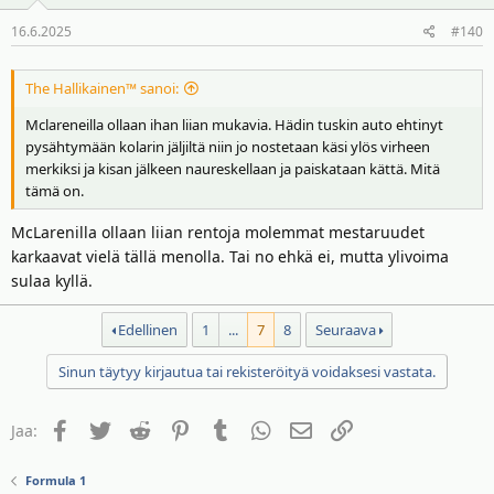
o
16.6.2025
#140
t
:
The Hallikainen™ sanoi:
Mclareneilla ollaan ihan liian mukavia. Hädin tuskin auto ehtinyt
pysähtymään kolarin jäljiltä niin jo nostetaan käsi ylös virheen
merkiksi ja kisan jälkeen naureskellaan ja paiskataan kättä. Mitä
tämä on.
McLarenilla ollaan liian rentoja molemmat mestaruudet
karkaavat vielä tällä menolla. Tai no ehkä ei, mutta ylivoima
sulaa kyllä.
Edellinen
1
...
7
8
Seuraava
Sinun täytyy kirjautua tai rekisteröityä voidaksesi vastata.
Facebook
Twitter
Reddit
Pinterest
Tumblr
WhatsApp
Sähköposti
Linkki
Jaa:
Formula 1