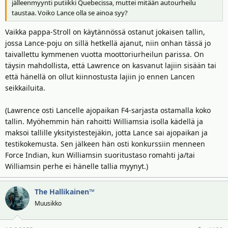
jälleenmyynti putiikki Quebecissa, muttei mitään autourheilu
taustaa. Voiko Lance olla se ainoa syy?
Vaikka pappa-Stroll on käytännössä ostanut jokaisen tallin,
jossa Lance-poju on sillä hetkellä ajanut, niin onhan tässä jo
taivallettu kymmenen vuotta moottoriurheilun parissa. On
täysin mahdollista, että Lawrence on kasvanut lajiin sisään tai
että hänellä on ollut kiinnostusta lajiin jo ennen Lancen
seikkailuita.
(Lawrence osti Lancelle ajopaikan F4-sarjasta ostamalla koko
tallin. Myöhemmin hän rahoitti Williamsia isolla kädellä ja
maksoi tallille yksityistestejäkin, jotta Lance sai ajopaikan ja
testikokemusta. Sen jälkeen hän osti konkurssiin menneen
Force Indian, kun Williamsin suoritustaso romahti ja/tai
Williamsin perhe ei hänelle tallia myynyt.)
The Hallikainen™
Muusikko