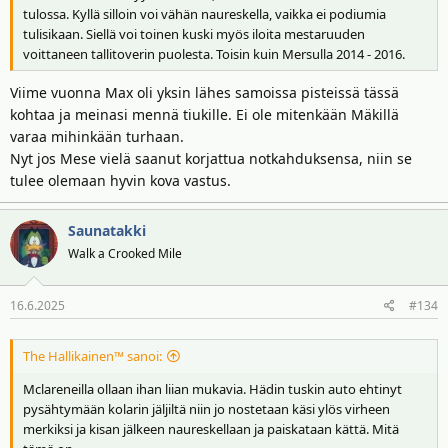
tulossa. Kyllä silloin voi vähän naureskella, vaikka ei podiumia
tulisikaan. Siellä voi toinen kuski myös iloita mestaruuden
voittaneen tallitoverin puolesta. Toisin kuin Mersulla 2014 - 2016.
Viime vuonna Max oli yksin lähes samoissa pisteissä tässä
kohtaa ja meinasi mennä tiukille. Ei ole mitenkään Mäkillä
varaa mihinkään turhaan.
Nyt jos Mese vielä saanut korjattua notkahduksensa, niin se
tulee olemaan hyvin kova vastus.
Saunatakki
Walk a Crooked Mile
16.6.2025
#134
The Hallikainen™ sanoi:
Mclareneilla ollaan ihan liian mukavia. Hädin tuskin auto ehtinyt
pysähtymään kolarin jäljiltä niin jo nostetaan käsi ylös virheen
merkiksi ja kisan jälkeen naureskellaan ja paiskataan kättä. Mitä