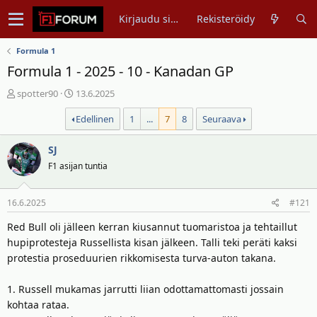
Kirjaudu sisään
Rekisteröidy
Formula 1
Formula 1 - 2025 - 10 - Kanadan GP
V
A
spotter90
13.6.2025
i
l
Edellinen
1
...
7
8
Seuraava
e
o
s
i
t
SJ
t
i
u
F1 asijan tuntia
k
s
e
p
16.6.2025
#121
t
ä
j
i
Red Bull oli jälleen kerran kiusannut tuomaristoa ja tehtaillut
u
v
hupiprotesteja Russellista kisan jälkeen. Talli teki peräti kaksi
n
ä
protestia proseduurien rikkomisesta turva-auton takana.
a
m
l
ä
1. Russell mukamas jarrutti liian odottamattomasti jossain
o
ä
kohtaa rataa.
i
r