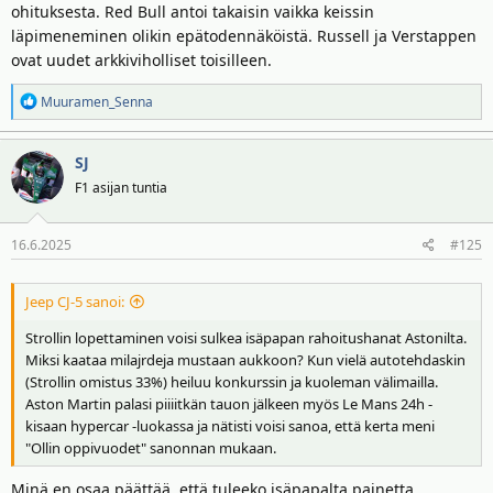
ohituksesta. Red Bull antoi takaisin vaikka keissin
toisiinsa, eli Russell on jossain kohtaa jarrutellut kovempaa ja
läpimeneminen olikin epätodennäköistä. Russell ja Verstappen
Verstappen on reagoinut hitaasti ja käynyt rinnalla.
ovat uudet arkkiviholliset toisilleen.
https://www.motorsport.com/f1/news/George-Russell-keeps-
R
Muuramen_Senna
Canadian-GP-win-as-Red-Bull-lose-appeal/10733373/
e
a
SJ
k
t
F1 asijan tuntia
i
o
16.6.2025
#125
t
:
Jeep CJ-5 sanoi:
Strollin lopettaminen voisi sulkea isäpapan rahoitushanat Astonilta.
Miksi kaataa milajrdeja mustaan aukkoon? Kun vielä autotehdaskin
(Strollin omistus 33%) heiluu konkurssin ja kuoleman välimailla.
Aston Martin palasi piiiitkän tauon jälkeen myös Le Mans 24h -
kisaan hypercar -luokassa ja nätisti voisi sanoa, että kerta meni
"Ollin oppivuodet" sanonnan mukaan.
Minä en osaa päättää, että tuleeko isäpapalta painetta