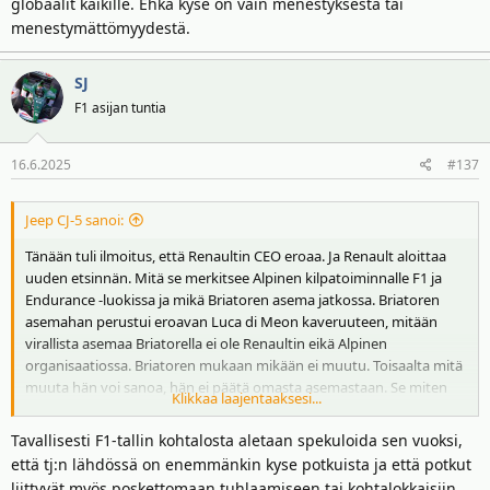
globaalit kaikille. Ehkä kyse on vain menestyksestä tai
menestymättömyydestä.
SJ
F1 asijan tuntia
16.6.2025
#137
Jeep CJ-5 sanoi:
Tänään tuli ilmoitus, että Renaultin CEO eroaa. Ja Renault aloittaa
uuden etsinnän. Mitä se merkitsee Alpinen kilpatoiminnalle F1 ja
Endurance -luokissa ja mikä Briatoren asema jatkossa. Briatoren
asemahan perustui eroavan Luca di Meon kaveruuteen, mitään
virallista asemaa Briatorella ei ole Renaultin eikä Alpinen
organisaatiossa. Briatoren mukaan mikään ei muutu. Toisaalta mitä
muuta hän voi sanoa, hän ei päätä omasta asemastaan. Se miten
Klikkaa laajentaaksesi...
uusi CEO ja sen mukana johtokunta suhtautuu Alpinen
kilpailutoiminnan rahoittamiseen on kysymys. Tulokset eivät puhu
Tavallisesti F1-tallin kohtalosta aletaan spekuloida sen vuoksi,
puolestaan F1:ssä ja Endurancessa todella pohjalla.
että tj:n lähdössä on enemmänkin kyse potkuista ja että potkut
liittyvät myös poskettomaan tuhlaamiseen tai kohtalokkaisiin