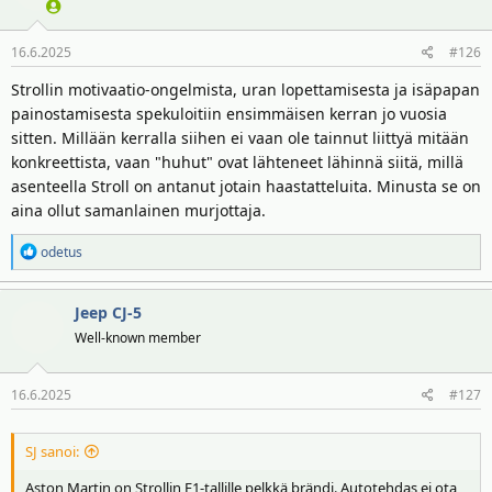
16.6.2025
#126
Strollin motivaatio-ongelmista, uran lopettamisesta ja isäpapan
painostamisesta spekuloitiin ensimmäisen kerran jo vuosia
sitten. Millään kerralla siihen ei vaan ole tainnut liittyä mitään
konkreettista, vaan "huhut" ovat lähteneet lähinnä siitä, millä
asenteella Stroll on antanut jotain haastatteluita. Minusta se on
aina ollut samanlainen murjottaja.
R
odetus
e
a
Jeep CJ-5
k
t
Well-known member
i
o
16.6.2025
#127
t
:
SJ sanoi:
Aston Martin on Strollin F1-tallille pelkkä brändi. Autotehdas ei ota