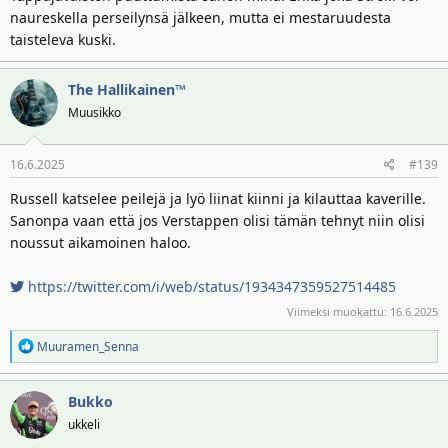
naureskella perseilynsä jälkeen, mutta ei mestaruudesta
taisteleva kuski.
The Hallikainen™
Muusikko
16.6.2025
#139
Russell katselee peilejä ja lyö liinat kiinni ja kilauttaa kaverille.
Sanonpa vaan että jos Verstappen olisi tämän tehnyt niin olisi
noussut aikamoinen haloo.
https://twitter.com/i/web/status/1934347359527514485
Viimeksi muokattu:
16.6.2025
R
Muuramen_Senna
e
a
Bukko
k
t
ukkeli
i