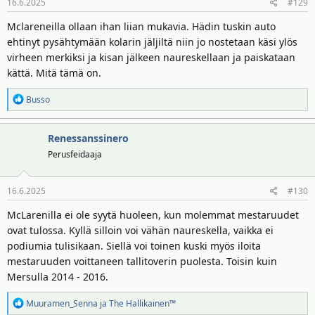
16.6.2025
#129
Mclareneilla ollaan ihan liian mukavia. Hädin tuskin auto
ehtinyt pysähtymään kolarin jäljiltä niin jo nostetaan käsi ylös
virheen merkiksi ja kisan jälkeen naureskellaan ja paiskataan
kättä. Mitä tämä on.
R
Busso
e
a
Renessanssinero
k
t
Perusfeidaaja
i
o
16.6.2025
#130
t
:
McLarenilla ei ole syytä huoleen, kun molemmat mestaruudet
ovat tulossa. Kyllä silloin voi vähän naureskella, vaikka ei
podiumia tulisikaan. Siellä voi toinen kuski myös iloita
mestaruuden voittaneen tallitoverin puolesta. Toisin kuin
Mersulla 2014 - 2016.
R
Muuramen_Senna
ja
The Hallikainen™