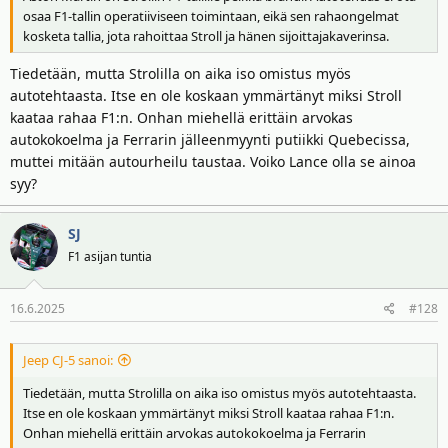
osaa F1-tallin operatiiviseen toimintaan, eikä sen rahaongelmat
kosketa tallia, jota rahoittaa Stroll ja hänen sijoittajakaverinsa.
Tiedetään, mutta Strolilla on aika iso omistus myös
autotehtaasta. Itse en ole koskaan ymmärtänyt miksi Stroll
kaataa rahaa F1:n. Onhan miehellä erittäin arvokas
autokokoelma ja Ferrarin jälleenmyynti putiikki Quebecissa,
muttei mitään autourheilu taustaa. Voiko Lance olla se ainoa
syy?
SJ
F1 asijan tuntia
16.6.2025
#128
Jeep CJ-5 sanoi:
Tiedetään, mutta Strolilla on aika iso omistus myös autotehtaasta.
Itse en ole koskaan ymmärtänyt miksi Stroll kaataa rahaa F1:n.
Onhan miehellä erittäin arvokas autokokoelma ja Ferrarin