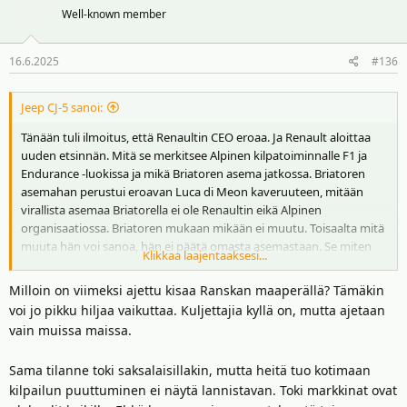
Well-known member
16.6.2025
#136
Jeep CJ-5 sanoi:
Tänään tuli ilmoitus, että Renaultin CEO eroaa. Ja Renault aloittaa
uuden etsinnän. Mitä se merkitsee Alpinen kilpatoiminnalle F1 ja
Endurance -luokissa ja mikä Briatoren asema jatkossa. Briatoren
asemahan perustui eroavan Luca di Meon kaveruuteen, mitään
virallista asemaa Briatorella ei ole Renaultin eikä Alpinen
organisaatiossa. Briatoren mukaan mikään ei muutu. Toisaalta mitä
muuta hän voi sanoa, hän ei päätä omasta asemastaan. Se miten
Klikkaa laajentaaksesi...
uusi CEO ja sen mukana johtokunta suhtautuu Alpinen
kilpailutoiminnan rahoittamiseen on kysymys. Tulokset eivät puhu
Milloin on viimeksi ajettu kisaa Ranskan maaperällä? Tämäkin
puolestaan F1:ssä ja Endurancessa todella pohjalla. F1 -talli olisi
voi jo pikku hiljaa vaikuttaa. Kuljettajia kyllä on, mutta ajetaan
sinänsä helppo myydä, kun ei ole omaa moottoria enää rasitteena.
vain muissa maissa.
Renaultilla on lähijohtajissa ollut autourheiluvastaisia henkilöitä eikä
tarvitse mennä kuin Clotilde Delbosiin.
Sama tilanne toki saksalaisillakin, mutta heitä tuo kotimaan
kilpailun puuttuminen ei näytä lannistavan. Toki markkinat ovat