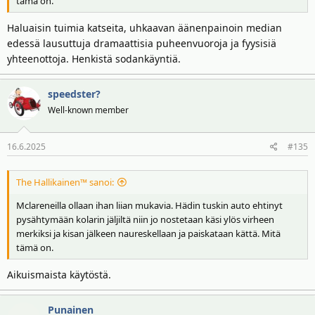
tämä on.
Haluaisin tuimia katseita, uhkaavan äänenpainoin median
edessä lausuttuja dramaattisia puheenvuoroja ja fyysisiä
yhteenottoja. Henkistä sodankäyntiä.
speedster?
Well-known member
16.6.2025
#135
The Hallikainen™ sanoi:
Mclareneilla ollaan ihan liian mukavia. Hädin tuskin auto ehtinyt
pysähtymään kolarin jäljiltä niin jo nostetaan käsi ylös virheen
merkiksi ja kisan jälkeen naureskellaan ja paiskataan kättä. Mitä
tämä on.
Aikuismaista käytöstä.
Punainen