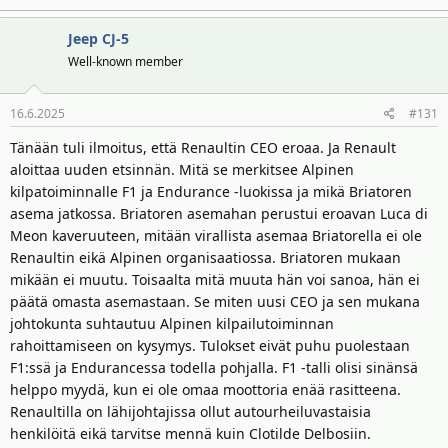
e
a
Jeep CJ-5
k
t
Well-known member
i
o
16.6.2025
#131
t
:
Tänään tuli ilmoitus, että Renaultin CEO eroaa. Ja Renault
aloittaa uuden etsinnän. Mitä se merkitsee Alpinen
kilpatoiminnalle F1 ja Endurance -luokissa ja mikä Briatoren
asema jatkossa. Briatoren asemahan perustui eroavan Luca di
Meon kaveruuteen, mitään virallista asemaa Briatorella ei ole
Renaultin eikä Alpinen organisaatiossa. Briatoren mukaan
mikään ei muutu. Toisaalta mitä muuta hän voi sanoa, hän ei
päätä omasta asemastaan. Se miten uusi CEO ja sen mukana
johtokunta suhtautuu Alpinen kilpailutoiminnan
rahoittamiseen on kysymys. Tulokset eivät puhu puolestaan
F1:ssä ja Endurancessa todella pohjalla. F1 -talli olisi sinänsä
helppo myydä, kun ei ole omaa moottoria enää rasitteena.
Renaultilla on lähijohtajissa ollut autourheiluvastaisia
henkilöitä eikä tarvitse mennä kuin Clotilde Delbosiin.