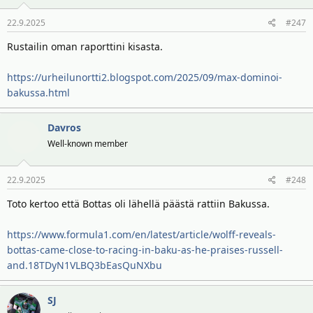
o
22.9.2025
#247
t
:
Rustailin oman raporttini kisasta.
https://urheilunortti2.blogspot.com/2025/09/max-dominoi-
bakussa.html
Davros
Well-known member
22.9.2025
#248
Toto kertoo että Bottas oli lähellä päästä rattiin Bakussa.
https://www.formula1.com/en/latest/article/wolff-reveals-
bottas-came-close-to-racing-in-baku-as-he-praises-russell-
and.18TDyN1VLBQ3bEasQuNXbu
SJ