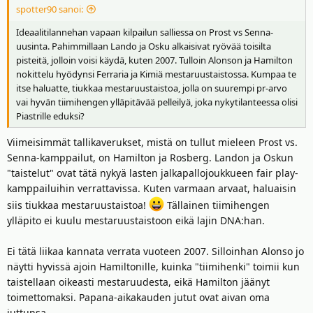
spotter90 sanoi:
Ideaalitilannehan vapaan kilpailun salliessa on Prost vs Senna-
uusinta. Pahimmillaan Lando ja Osku alkaisivat ryövää toisilta
pisteitä, jolloin voisi käydä, kuten 2007. Tulloin Alonson ja Hamilton
nokittelu hyödynsi Ferraria ja Kimiä mestaruustaistossa. Kumpaa te
itse haluatte, tiukkaa mestaruustaistoa, jolla on suurempi pr-arvo
vai hyvän tiimihengen ylläpitävää pelleilyä, joka nykytilanteessa olisi
Piastrille eduksi?
Viimeisimmät tallikaverukset, mistä on tullut mieleen Prost vs.
Senna-kamppailut, on Hamilton ja Rosberg. Landon ja Oskun
"taistelut" ovat tätä nykyä lasten jalkapallojoukkueen fair play-
kamppailuihin verrattavissa. Kuten varmaan arvaat, haluaisin
siis tiukkaa mestaruustaistoa!
Tällainen tiimihengen
ylläpito ei kuulu mestaruustaistoon eikä lajin DNA:han.
Ei tätä liikaa kannata verrata vuoteen 2007. Silloinhan Alonso jo
näytti hyvissä ajoin Hamiltonille, kuinka "tiimihenki" toimii kun
taistellaan oikeasti mestaruudesta, eikä Hamilton jäänyt
toimettomaksi. Papana-aikakauden jutut ovat aivan oma
juttunsa...