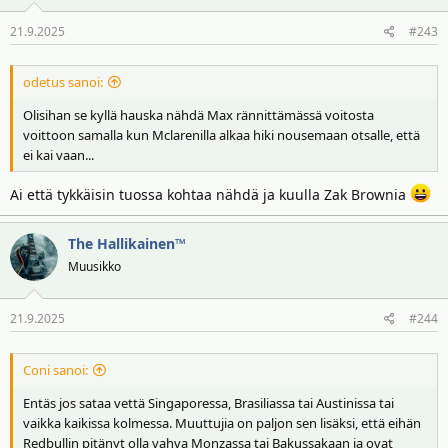
21.9.2025
#243
odetus sanoi:
Olisihan se kyllä hauska nähdä Max rännittämässä voitosta
voittoon samalla kun Mclarenilla alkaa hiki nousemaan otsalle, että
ei kai vaan...
Ai että tykkäisin tuossa kohtaa nähdä ja kuulla Zak Brownia
The Hallikainen™
Muusikko
21.9.2025
#244
Coni sanoi:
Entäs jos sataa vettä Singaporessa, Brasiliassa tai Austinissa tai
vaikka kaikissa kolmessa. Muuttujia on paljon sen lisäksi, että eihän
Redbullin pitänyt olla vahva Monzassa tai Bakussakaan ja ovat