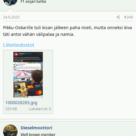
F1 asijan tuntia
24.9.2025
#249
Pikku-Oskarille tuli kisan jälkeen paha mieli, mutta onneksi kiva
täti antoi vähän välipalaa ja namia.
Liitetiedostot
1000028283.jpg
329 KB
Lukukerrat: 0
Dieselmoottori
Well-known member