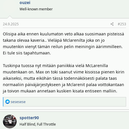
ouzei
k
t
Well-known member
i
o
24.9.2025
#253
t
:
Olisipa aika ennen kuulumaton veto alkaa suosimaan pisteissä
takana olevaa kaveria.. Vieläpä Mclarenilta joka on jo
muutenkin vienyt tämän reilun pelin meiningin äärimmilleen.
Ei tule siis tapahtumaan.
Tuskinpa tuossa nyt mitään paniikkia vielä McLarenilla
muutenkaan on. Max on toki saanut viime kisoissa pienen kirin
aikaiseksi, mutta eiköhän tässä todennäköisesti palata taas
normaaliin päiväjärjestykseen ja Mclarenit palaa voittokantaan
ja toivon mukaan annetaan kuskien kisata entiseen malliin.
R
sesesese
e
a
spotter90
k
t
Half Blind, Full Throttle
i