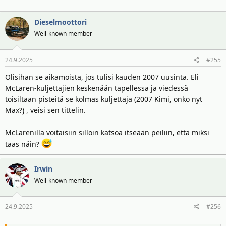
Dieselmoottori
Well-known member
24.9.2025
#255
Olisihan se aikamoista, jos tulisi kauden 2007 uusinta. Eli
McLaren-kuljettajien keskenään tapellessa ja viedessä
toisiltaan pisteitä se kolmas kuljettaja (2007 Kimi, onko nyt
Max?) , veisi sen tittelin.
McLarenilla voitaisiin silloin katsoa itseään peiliin, että miksi
taas näin?
Irwin
Well-known member
24.9.2025
#256