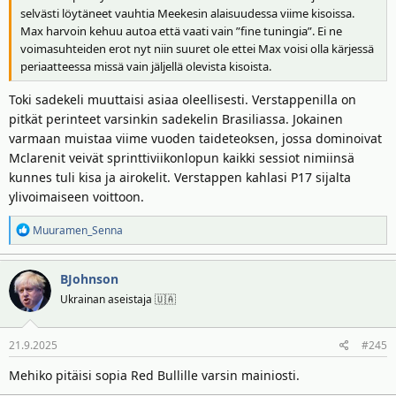
selvästi löytäneet vauhtia Meekesin alaisuudessa viime kisoissa.
Max harvoin kehuu autoa että vaati vain ”fine tuningia”. Ei ne
voimasuhteiden erot nyt niin suuret ole ettei Max voisi olla kärjessä
periaatteessa missä vain jäljellä olevista kisoista.
Toki sadekeli muuttaisi asiaa oleellisesti. Verstappenilla on
pitkät perinteet varsinkin sadekelin Brasiliassa. Jokainen
varmaan muistaa viime vuoden taideteoksen, jossa dominoivat
Mclarenit veivät sprinttiviikonlopun kaikki sessiot nimiinsä
kunnes tuli kisa ja airokelit. Verstappen kahlasi P17 sijalta
ylivoimaiseen voittoon.
R
Muuramen_Senna
e
a
BJohnson
k
t
Ukrainan aseistaja 🇺🇦
i
o
21.9.2025
#245
t
:
Mehiko pitäisi sopia Red Bullille varsin mainiosti.