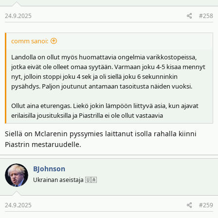
24.9.2025
#258
comm sanoi:
Landolla on ollut myös huomattavia ongelmia varikkostopeissa,
jotka eivät ole olleet omaa syytään. Varmaan joku 4-5 kisaa mennyt
nyt, jolloin stoppi joku 4 sek ja oli siellä joku 6 sekunninkin
pysähdys. Paljon joutunut antamaan tasoitusta näiden vuoksi.
Ollut aina eturengas. Liekö jokin lämpöön liittyvä asia, kun ajavat
erilaisilla jousituksilla ja Piastrilla ei ole ollut vastaavia
Siellä on Mclarenin pyssymies laittanut isolla rahalla kiinni
Piastrin mestaruudelle.
BJohnson
Ukrainan aseistaja 🇺🇦
24.9.2025
#259