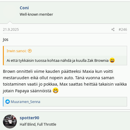
Coni
Well-known member
21.9.2025
#246
Jos
Irwin sanoi:
Ai että tykkäisin tuossa kohtaa nähdä ja kuulla Zak Brownia
Brown onnitteli viime kauden päätteeksi Maxia kun voitti
mestaruuden eikä ollut nopein auto. Tänä vuonna saman
toistaminen vaatii jo pokkaa, Max saattas heittää takaisin vaikka
jotain Papaya säännöistä
R
Muuramen_Senna
e
a
spotter90
k
t
Half Blind, Full Throttle
i