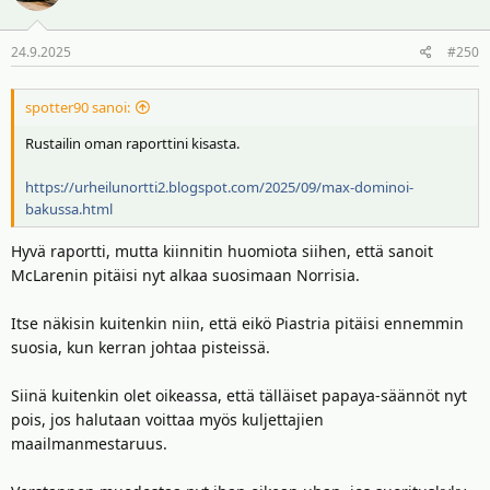
24.9.2025
#250
spotter90 sanoi:
Rustailin oman raporttini kisasta.
https://urheilunortti2.blogspot.com/2025/09/max-dominoi-
bakussa.html
Hyvä raportti, mutta kiinnitin huomiota siihen, että sanoit
McLarenin pitäisi nyt alkaa suosimaan Norrisia.
Itse näkisin kuitenkin niin, että eikö Piastria pitäisi ennemmin
suosia, kun kerran johtaa pisteissä.
Siinä kuitenkin olet oikeassa, että tälläiset papaya-säännöt nyt
pois, jos halutaan voittaa myös kuljettajien
maailmanmestaruus.