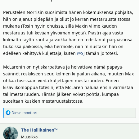
Verstappen muodostaa nyt ihan oikean uhan, jos suorituskyky
pysyy samanlaisena kuin viime kisoissa on ollut.
Perustelen Norrisin suosimista hänen kokemuksensa pohjalta,
hän on ajanut pidepään ja ollut jo kerran mestaruustaistossa
mukana (Tosin hyvin ohuissa, sillä Maxin viime kauden
mestaruus tuli kevään ylivoiman myötä). Piastri ajaa vasta
kolmatta täyttä kautta ja vaikka hän on todistanut pärjäävänsä
tiukoissa paikoissa, eikä hermoile, niin minustakin hän on
edelleen kehittyvä kuljettaja, kuten
@SJ
tämän jo totesi.
McLarenin on nyt skarpattava ja heivattava nämä papaya-
säännöt roskikseen seur. kolmen kilpailun aikana, muuten Max
uhkaa tosissaan viedä kuljettajien mestaruuden. Ennen
kisaviikonloppua totesin, että McLaren haluaa ensin varmistaa
tallimestaruuden. Tämän jälkeen voivat pohtia, kumpaa
suositaan kuskien mestaruustaistossa.
R
Dieselmoottori
e
a
The Hallikainen™
k
t
Muusikko