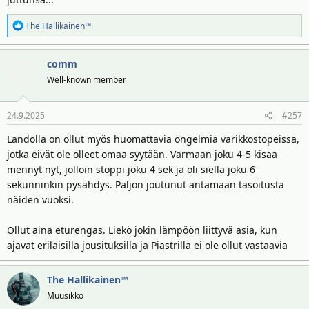
R
The Hallikainen™
e
a
comm
k
t
Well-known member
i
o
24.9.2025
#257
t
:
Landolla on ollut myös huomattavia ongelmia varikkostopeissa,
jotka eivät ole olleet omaa syytään. Varmaan joku 4-5 kisaa
mennyt nyt, jolloin stoppi joku 4 sek ja oli siellä joku 6
sekunninkin pysähdys. Paljon joutunut antamaan tasoitusta
näiden vuoksi.
Ollut aina eturengas. Liekö jokin lämpöön liittyvä asia, kun
ajavat erilaisilla jousituksilla ja Piastrilla ei ole ollut vastaavia
The Hallikainen™
Muusikko