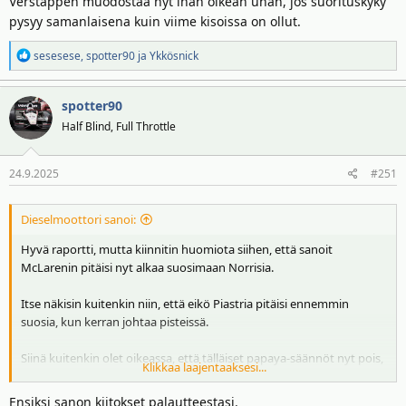
Verstappen muodostaa nyt ihan oikean uhan, jos suorituskyky
pysyy samanlaisena kuin viime kisoissa on ollut.
R
sesesese
,
spotter90
ja
Ykkösnick
e
a
spotter90
k
t
Half Blind, Full Throttle
i
o
24.9.2025
#251
t
:
Dieselmoottori sanoi:
Hyvä raportti, mutta kiinnitin huomiota siihen, että sanoit
McLarenin pitäisi nyt alkaa suosimaan Norrisia.
Itse näkisin kuitenkin niin, että eikö Piastria pitäisi ennemmin
suosia, kun kerran johtaa pisteissä.
Siinä kuitenkin olet oikeassa, että tälläiset papaya-säännöt nyt pois,
Klikkaa laajentaaksesi...
jos halutaan voittaa myös kuljettajien maailmanmestaruus.
Ensiksi sanon kiitokset palautteestasi.