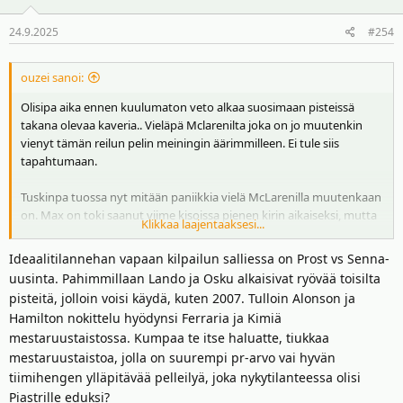
o
24.9.2025
#254
t
:
ouzei sanoi:
Olisipa aika ennen kuulumaton veto alkaa suosimaan pisteissä
takana olevaa kaveria.. Vieläpä Mclarenilta joka on jo muutenkin
vienyt tämän reilun pelin meiningin äärimmilleen. Ei tule siis
tapahtumaan.
Tuskinpa tuossa nyt mitään paniikkia vielä McLarenilla muutenkaan
on. Max on toki saanut viime kisoissa pienen kirin aikaiseksi, mutta
Klikkaa laajentaaksesi...
eiköhän tässä todennäköisesti palata taas normaaliin
päiväjärjestykseen ja Mclarenit palaa voittokantaan ja toivon
Ideaalitilannehan vapaan kilpailun salliessa on Prost vs Senna-
mukaan annetaan kuskien kisata entiseen malliin.
uusinta. Pahimmillaan Lando ja Osku alkaisivat ryövää toisilta
pisteitä, jolloin voisi käydä, kuten 2007. Tulloin Alonson ja
Hamilton nokittelu hyödynsi Ferraria ja Kimiä
mestaruustaistossa. Kumpaa te itse haluatte, tiukkaa
mestaruustaistoa, jolla on suurempi pr-arvo vai hyvän
tiimihengen ylläpitävää pelleilyä, joka nykytilanteessa olisi
Piastrille eduksi?