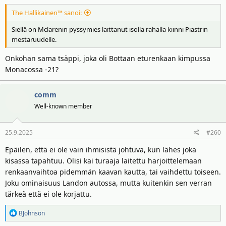
The Hallikainen™ sanoi:
Siellä on Mclarenin pyssymies laittanut isolla rahalla kiinni Piastrin
mestaruudelle.
Onkohan sama tsäppi, joka oli Bottaan eturenkaan kimpussa
Monacossa -21?
comm
Well-known member
25.9.2025
#260
Epäilen, että ei ole vain ihmisistä johtuva, kun lähes joka
kisassa tapahtuu. Olisi kai turaaja laitettu harjoittelemaan
renkaanvaihtoa pidemmän kaavan kautta, tai vaihdettu toiseen.
Joku ominaisuus Landon autossa, mutta kuitenkin sen verran
tärkeä että ei ole korjattu.
R
BJohnson
e