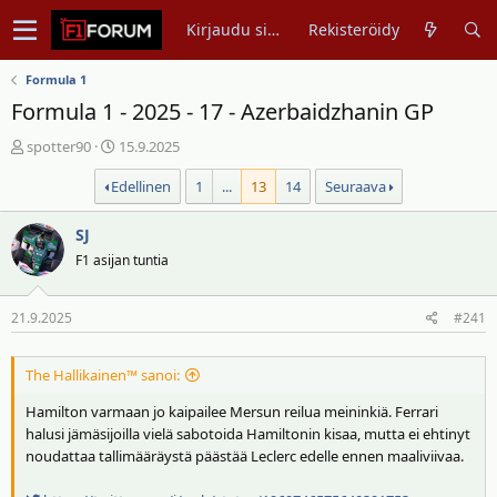
Kirjaudu sisään
Rekisteröidy
Formula 1
Formula 1 - 2025 - 17 - Azerbaidzhanin GP
V
A
spotter90
15.9.2025
i
l
Edellinen
1
...
13
14
Seuraava
e
o
s
i
t
SJ
t
i
u
F1 asijan tuntia
k
s
e
p
21.9.2025
#241
t
ä
j
i
u
v
The Hallikainen™ sanoi:
n
ä
Hamilton varmaan jo kaipailee Mersun reilua meininkiä. Ferrari
a
m
halusi jämäsijoilla vielä sabotoida Hamiltonin kisaa, mutta ei ehtinyt
l
ä
noudattaa tallimääräystä päästää Leclerc edelle ennen maaliviivaa.
o
ä
i
r