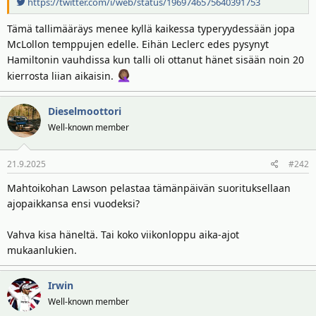
https://twitter.com/i/web/status/1969746575640391753
t
ä
t
Tämä tallimääräys menee kyllä kaikessa typeryydessään jopa
a
McLollon temppujen edelle. Eihän Leclerc edes pysynyt
j
a
Hamiltonin vauhdissa kun talli oli ottanut hänet sisään noin 20
kierrosta liian aikaisin.
Dieselmoottori
Well-known member
21.9.2025
#242
Mahtoikohan Lawson pelastaa tämänpäivän suorituksellaan
ajopaikkansa ensi vuodeksi?
Vahva kisa häneltä. Tai koko viikonloppu aika-ajot
mukaanlukien.
Irwin
Well-known member