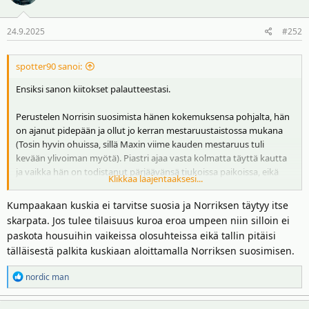
i
o
24.9.2025
#252
t
:
spotter90 sanoi:
Ensiksi sanon kiitokset palautteestasi.
Perustelen Norrisin suosimista hänen kokemuksensa pohjalta, hän
on ajanut pidepään ja ollut jo kerran mestaruustaistossa mukana
(Tosin hyvin ohuissa, sillä Maxin viime kauden mestaruus tuli
kevään ylivoiman myötä). Piastri ajaa vasta kolmatta täyttä kautta
ja vaikka hän on todistanut pärjäävänsä tiukoissa paikoissa, eikä
Klikkaa laajentaaksesi...
hermoile, niin minustakin hän on edelleen kehittyvä kuljettaja,
kuten
@SJ
tämän jo totesi.
Kumpaakaan kuskia ei tarvitse suosia ja Norriksen täytyy itse
skarpata. Jos tulee tilaisuus kuroa eroa umpeen niin silloin ei
McLarenin on nyt skarpattava ja heivattava nämä papaya-säännöt
paskota housuihin vaikeissa olosuhteissa eikä tallin pitäisi
roskikseen seur. kolmen kilpailun aikana, muuten Max uhkaa
tälläisestä palkita kuskiaan aloittamalla Norriksen suosimisen.
tosissaan viedä kuljettajien mestaruuden. Ennen kisaviikonloppua
totesin, että McLaren haluaa ensin varmistaa tallimestaruuden.
R
nordic man
Tämän jälkeen voivat pohtia, kumpaa suositaan kuskien
e
mestaruustaistossa.
a