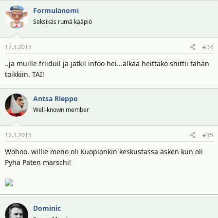
Formulanomi
Seksikäs rumä kääpiö
17.3.2015
#34
..ja muille friiduil ja jätkil infoo hei...älkää heittäkö shittii tähän
toikkiin. TAI!
Antsa Rieppo
Well-known member
17.3.2015
#35
Wohoo, willie meno oli Kuopionkin keskustassa äsken kun oli
Pyhä Paten marschi!
Dominic