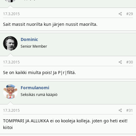
17.3.2015
#29
Sait massit nuorilta kun järjen nussit maorilta.
Dominic
Senior Member
17.3.2015
#30
Se on kaikki miulta pois! Ja P|r|filtä.
Formulanomi
Seksikäs rumä kääpiö
17.3.2015
#31
TOMPPARI JA ALLUKKA ei oo kooleja kolleja. joten go heti exit!
kiitoi