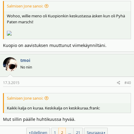
Salmisen Jone sanoi:
Wohoo, willie meno oli Kuopionkin keskustassa äsken kun oli Pyhä
Paten marschi!
Kuopio on aavistuksen muuttunut viimekäynniltäni.
tmoi
No niin
17.3.2015
#40
Salmisen Jone sanoi:
Kaikki kalja on kuraa. Keskikalja on keskikuraa.:frank:
Mut sillin päälle huhtikuussa hyvää.
Edellinen
1
2
...
21
Seuraava