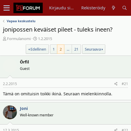
Kirjaudu sisään
Rekisteröidy
Vapaa keskustelu
jonipossen keväiset pileet - tuleks ineen?
V
A
Formulanomi
1.2.2015
i
l
Edellinen
1
2
...
21
Seuraava
e
o
s
i
t
Örfil
t
i
u
Guest
k
s
e
p
2.2.2015
#21
t
ä
j
i
Tämä on omituisin toikki ikinä. Seuraan mielenkiinnolla.
u
v
n
ä
Joni
a
m
l
ä
Well-known member
o
ä
i
r
17.3.2015
#22