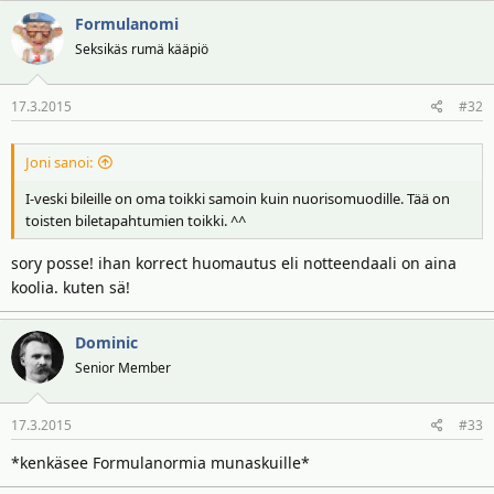
Formulanomi
Seksikäs rumä kääpiö
17.3.2015
#32
Joni sanoi:
I-veski bileille on oma toikki samoin kuin nuorisomuodille. Tää on
toisten biletapahtumien toikki. ^^
sory posse! ihan korrect huomautus eli notteendaali on aina
koolia. kuten sä!
Dominic
Senior Member
17.3.2015
#33
*kenkäsee Formulanormia munaskuille*