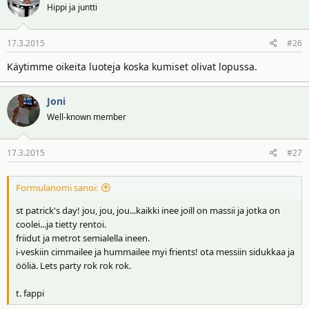
Hippi ja juntti
17.3.2015
#26
Käytimme oikeita luoteja koska kumiset olivat lopussa.
Joni
Well-known member
17.3.2015
#27
Formulanomi sanoi:
st patrick's day! jou, jou, jou...kaikki inee joill on massii ja jotka on
coolei...ja tietty rentoi.
friidut ja metrot semialella ineen.
i-veskiin cimmailee ja hummailee myi frients! ota messiin sidukkaa ja
ööliä. Lets party rok rok rok.
t. fappi