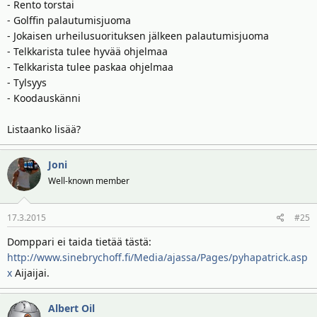
- Rento torstai
- Golffin palautumisjuoma
- Jokaisen urheilusuorituksen jälkeen palautumisjuoma
- Telkkarista tulee hyvää ohjelmaa
- Telkkarista tulee paskaa ohjelmaa
- Tylsyys
- Koodauskänni
Listaanko lisää?
Joni
Well-known member
17.3.2015
#25
Domppari ei taida tietää tästä:
http://www.sinebrychoff.fi/Media/ajassa/Pages/pyhapatrick.asp
x
Aijaijai.
Albert Oil