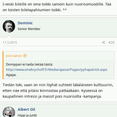
I-veski bileille on oma toikki samoin kuin nuorisomuodille. Tää
on toisten biletapahtumien toikki. ^^
Dominic
Senior Member
17.3.2015
#28
Joni sanoi:
Domppari ei taida tietää tästä:
http://www.sinebrychoff.fi/Media/ajassa/Pages/pyhapatrick.aspx
Aijaijai.
Tiedän toki, vaan on niin löyhät suhteet täkäläiseen kulttuuriin,
etten näe että pitäisi kiinnostaa pätkääkään. Kyseessä on
kaupallinen intressi ja massit pois nuorisolta -kampanja.
Albert Oil
Hippi ja juntti