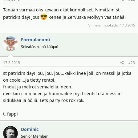
t
ä
t
Tänään varmaa olis kevään ekat kunnolliset. Nimittäin st
a
patrick's day! Jou!
Renee ja Zervuska Mollyyn vaa tänää!
j
Viimeksi muokattu:
17.3.2015
a
Formulanomi
Seksikäs rumä kääpiö
17.3.2015
#23
st patrick's day! jou, jou, jou...kaikki inee joill on massii ja jotka
on coolei...ja tietty rentoi.
friidut ja metrot semialella ineen.
i-veskiin cimmailee ja hummailee myi frients! ota messiin
sidukkaa ja ööliä. Lets party rok rok rok.
t. fappi
Dominic
Senior Member