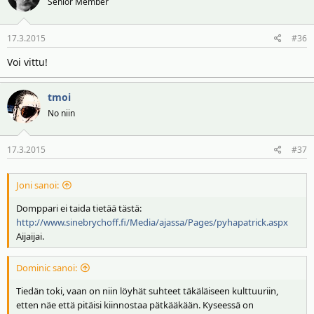
Senior Member
17.3.2015
#36
Voi vittu!
tmoi
No niin
17.3.2015
#37
Joni sanoi:
Domppari ei taida tietää tästä:
http://www.sinebrychoff.fi/Media/ajassa/Pages/pyhapatrick.aspx
Aijaijai.
Dominic sanoi:
Tiedän toki, vaan on niin löyhät suhteet täkäläiseen kulttuuriin,
etten näe että pitäisi kiinnostaa pätkääkään. Kyseessä on