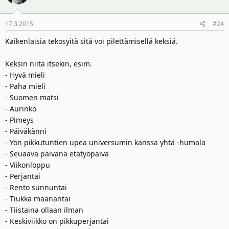
17.3.2015
#24
Kaikenlaisia tekosyitä sitä voi pilettämisellä keksiä.
Keksin niitä itsekin, esim.
- Hyvä mieli
- Paha mieli
- Suomen matsi
- Aurinko
- Pimeys
- Päiväkänni
- Yön pikkutuntien upea universumin kanssa yhtä -humala
- Seuaava päivänä etätyöpäivä
- Viikonloppu
- Perjantai
- Rento sunnuntai
- Tiukka maanantai
- Tiistaina ollaan ilman
- Keskiviikko on pikkuperjantai