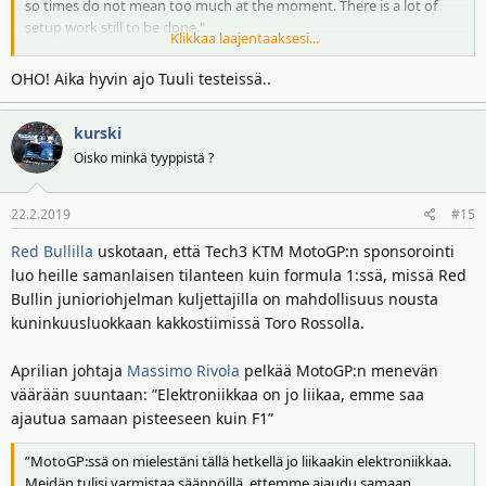
so times do not mean too much at the moment. There is a lot of
setup work still to be done."
Klikkaa laajentaaksesi...
1 66 Niki Tuuli Ajo Motorsport 1:51.721
OHO! Aika hyvin ajo Tuuli testeissä..
2 51 Eric Granado Avintia Esponsorama 1:51.842 0.121 0.121
3 14 Randy De Puniet LCR E-Team 1:51.906 0.185 0.064
kurski
4 38 Bradley Smith One Energy 1:52.339 0.618 0.433
5 5 Alex De Angelis Alma Pramac 1:52.403 0.682 0.064
Oisko minkä tyyppistä ?
6 63 Mike Di Meglio EG 0,0 Marc VDS 1:52.574 0.853 0.171
7 2 Jesko Raffin Dynavolt Intact GP 1:52.675 0.954 0.101
22.2.2019
#15
8 32 Lorenzo Savadori Trentino Gresini 1:52.689 0.968 0.014
9 15 Sete Gibernau Pons Racing 1:52.817 1.096 0.128
Red Bullilla
uskotaan, että Tech3 KTM MotoGP:n sponsorointi
10 8 M. Casadei 1:53.629 1.908 0.812
luo heille samanlaisen tilanteen kuin formula 1:ssä, missä Red
11 18 Nico Terol Angel Nieto Team 1:54.192 2.471 0.563
Bullin junioriohjelman kuljettajilla on mahdollisuus nousta
12 78 Kenny Foray Tech3 E-Racing 1:54.413 2.692 0.221
kuninkuusluokkaan kakkostiimissä Toro Rossolla.
Aprilian johtaja
Massimo Rivola
pelkää MotoGP:n menevän
väärään suuntaan: ”Elektroniikkaa on jo liikaa, emme saa
ajautua samaan pisteeseen kuin F1”
”MotoGP:ssä on mielestäni tällä hetkellä jo liikaakin elektroniikkaa.
Meidän tulisi varmistaa säännöillä, ettemme ajaudu samaan