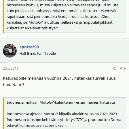
pisteeseen kuin F1, missä kuljettajan ei tarvitse tehdä juuri muuta
kuin pitää kaasu pohjassa. Mitä enemmän kuljettajien tekemisiä
rajoitetaan, sitä pienemmäksi heidän roolinsa kutistuu. Olisi
kamalaa, jos MotoGP muuttuisi sellaiseksi ja huippulahjakkaat
kuljettajat alkaisivat tylsistyä.”
spotter90
Half Blind, Full Throttle
23.2.2019
#16
Katuradoille mennään vuonna 2021, mitenkäs turvallisuus
hoidetaan?
Indonesia mukaan MotoGP-kalenteriin - ensimmäinen katurata
Indonesiassa ajetaan MotoGP-kilpailu ainakin vuosina 2021-2023.
Indonesian turismin kehittämisyhdistys IDTC ja promoottori Dorna
tekivät kolmivuotisen sopimuksen.