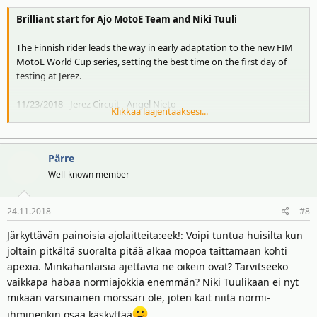
Brilliant start for Ajo MotoE Team and Niki Tuuli
The Finnish rider leads the way in early adaptation to the new FIM
MotoE World Cup series, setting the best time on the first day of
testing at Jerez.
11/23/2018 - Jerez Circuit - Angel Nieto
Klikkaa laajentaaksesi...
The Ajo MotoE Team began their new project in the FIM MotoE
World Cup with the first of three days of official testing at the Jerez
Pärre
Circuit - Angel Nieto. On his debut outing with an electric
Well-known member
motorcycle, Niki Tuuli set the best time of the day on the combined
timesheet. The Finnish rider was also able to assert his good pace
and fitness.
24.11.2018
#8
The track started out wet after overnight rain, forcing the first
Järkyttävän painoisia ajolaitteita:eek!: Voipi tuntua huisilta kun
representative of the Ajo Motorsport MotoE structure to go out on
joltain pitkältä suoralta pitää alkaa mopoa taittamaan kohti
track with wet tyres. Despite the condition of the track, Tuuli
apexia. Minkähänlaisia ajettavia ne oikein ovat? Tarvitseeko
adapted easily and, lap after lap, lowered his times. It was not until
vaikkapa habaa normiajokkia enemmän? Niki Tuulikaan ei nyt
midway through the morning that, once the asphalt had dried out,
mikään varsinainen mörssäri ole, joten kait niitä normi-
he was able to put on slicks, improve his times further, and keep in
ihminenkin osaa käskyttää
the Top 10.