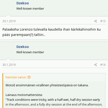
Dzekoo
Well-known member
29.1.2019
#13
Palaakoha Lorenzo tulevalla kaudella ihan kärkikahinoihin ku
pääs parempaan(?) talliin..
Dzekoo
Well-known member
30.1.2019
#14
henrizio sanoi:
MotoE ensimmäinen virallinen yhteistestipäivä on takana.
Lainaus motomattersista:
"Track conditions were tricky, with a half-wet, half dry session early
in the afternoon, and a fully dry session at the end of the afternoon,