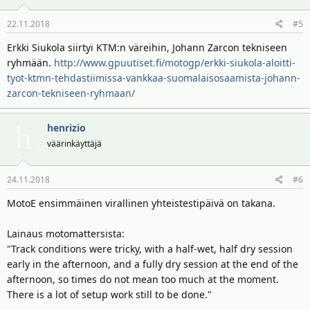
22.11.2018
#5
Erkki Siukola siirtyi KTM:n väreihin, Johann Zarcon tekniseen
ryhmään.
http://www.gpuutiset.fi/motogp/erkki-siukola-aloitti-
tyot-ktmn-tehdastiimissa-vankkaa-suomalaisosaamista-johann-
zarcon-tekniseen-ryhmaan/
henrizio
väärinkäyttäjä
24.11.2018
#6
MotoE ensimmäinen virallinen yhteistestipäivä on takana.
Lainaus motomattersista:
"Track conditions were tricky, with a half-wet, half dry session
early in the afternoon, and a fully dry session at the end of the
afternoon, so times do not mean too much at the moment.
There is a lot of setup work still to be done."