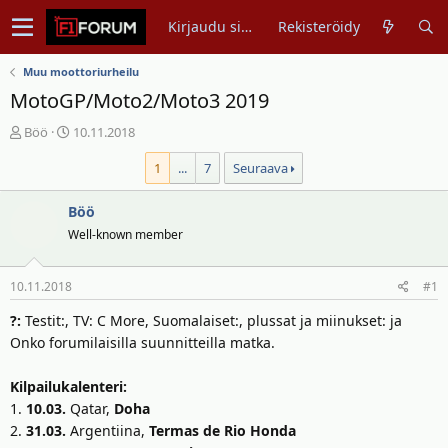
Kirjaudu sisään
Rekisteröidy
Muu moottoriurheilu
MotoGP/Moto2/Moto3 2019
V
A
Böö
10.11.2018
i
l
1
...
7
Seuraava
e
o
s
i
t
Böö
t
i
u
Well-known member
k
s
e
p
10.11.2018
#1
t
ä
j
i
?:
Testit:, TV: C More, Suomalaiset:, plussat ja miinukset: ja
u
v
Onko forumilaisilla suunnitteilla matka.
n
ä
a
m
Kilpailukalenteri:
l
ä
1.
10.03.
Qatar,
Doha
o
ä
2.
31.03.
Argentiina,
Termas de Rio Honda
i
r