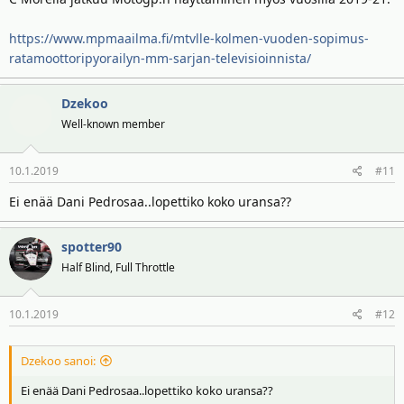
I went out on track. There are many things that we can try with the
engine, the brakes and the suspension. We have been improving all
https://www.mpmaailma.fi/mtvlle-kolmen-vuoden-sopimus-
day and in the end we were able to set a good fastest lap. We have
ratamoottoripyorailyn-mm-sarjan-televisioinnista/
no precedent with which to compare our times, but I think it went
well and I enjoyed riding. We still have two days to work on our
setup and my feeling on the bike, so we'll see how we finish on
Dzekoo
Sunday."
Well-known member
10.1.2019
#11
Ei enää Dani Pedrosaa..lopettiko koko uransa??
spotter90
Half Blind, Full Throttle
10.1.2019
#12
Dzekoo sanoi:
Ei enää Dani Pedrosaa..lopettiko koko uransa??