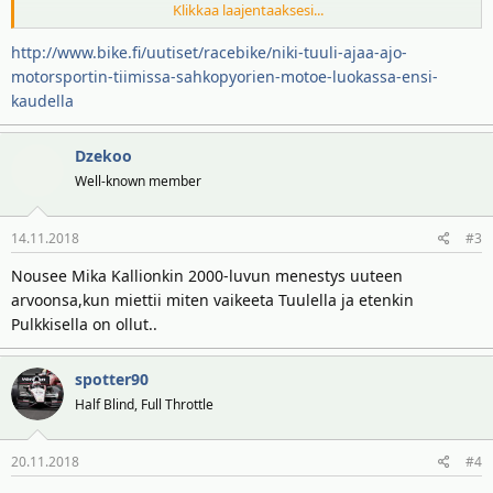
Klikkaa laajentaaksesi...
”MotoE on uusi aikakausi MotoGP-perheessä. Olemme innokkaita
tästä uudesta projektista. Niki Tuuli on kuljettaja, jonka uraa olen
http://www.bike.fi/uutiset/racebike/niki-tuuli-ajaa-ajo-
seurannut alusta alkaen. MotoE-luokka on Nikille hyvä pohja jatkaa
motorsportin-tiimissa-sahkopyorien-motoe-luokassa-ensi-
kehitystä kilpa-ajajana”, Aki Ajo toteaa.
kaudella
Tuuli päättää tulevana viikonloppuna Moto2-luokan urakkansa
malesialaisessa SIC Racing Team:ssä Espanjan Valenciassa.
Dzekoo
Well-known member
”Kiitän Akia ja koko tiimiä tästä mahdollisuudesta. Odotan
malttamattomana ensitestiä sähköpyörällä marraskuussa”, Tuuli
14.11.2018
#3
kertoo.
Nousee Mika Kallionkin 2000-luvun menestys uuteen
FIM Enel MotoE World Cup –tukiluokassa on ensi kaudella viisi
arvoonsa,kun miettii miten vaikeeta Tuulella ja etenkin
osakilpailua: Jerez, Le Mans, Sachsenring, Spielberg ja Misano.
Pulkkisella on ollut..
Perjantaisin ajetaan harjoitukset, aika-ajo on lauantaisin ja itse
kilpailu on sunnuntaina.
spotter90
Half Blind, Full Throttle
20.11.2018
#4