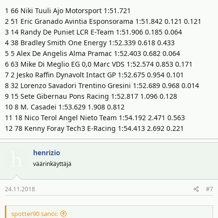
1 66 Niki Tuuli Ajo Motorsport 1:51.721
2 51 Eric Granado Avintia Esponsorama 1:51.842 0.121 0.121
3 14 Randy De Puniet LCR E-Team 1:51.906 0.185 0.064
4 38 Bradley Smith One Energy 1:52.339 0.618 0.433
5 5 Alex De Angelis Alma Pramac 1:52.403 0.682 0.064
6 63 Mike Di Meglio EG 0,0 Marc VDS 1:52.574 0.853 0.171
7 2 Jesko Raffin Dynavolt Intact GP 1:52.675 0.954 0.101
8 32 Lorenzo Savadori Trentino Gresini 1:52.689 0.968 0.014
9 15 Sete Gibernau Pons Racing 1:52.817 1.096 0.128
10 8 M. Casadei 1:53.629 1.908 0.812
11 18 Nico Terol Angel Nieto Team 1:54.192 2.471 0.563
12 78 Kenny Foray Tech3 E-Racing 1:54.413 2.692 0.221
henrizio
väärinkäyttäjä
24.11.2018
#7
spotter90 sanoi: