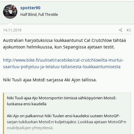
spotter90
Half Blind, Full Throttle
14.11.2018
#2
Australian harjoituksissa loukkaantunut Cal Crutchlow tähtää
ajokuntoon helmikuussa, kun Sepangissa ajetaan testit.
http://www.bike.fi/uutiset/racebike/cal-crutchlowilta-murtui-
saariluu-pohjeluu-ja-telaluu-tallaisesta-loukkaantumisesta
Niki Tuuli ajaa MotoE-sarjassa Aki Ajon tallissa.
Niki Tuuli ajaa Ajo Motorsportin tiimissä sähköpyörien MotoE-
luokassa ensi kaudella
Aki Ajo on palkannut Niki Tuulen ensi kaudeksi uuteen MotoGP-
sarjan tukiluokan MotoE:n kuljettajaksi. Luokkaa ajetaan MotoGP:n
osakilpailujen yhteydessä.