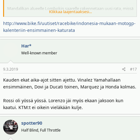
Mandalikan alueelle Lombokin saarelle rakennetaan uusi rata, missä
Klikkaa laajentaaksesi...
kilpailut pidetään.
http://www.bike.fi/uutiset/racebike/indonesia-mukaan-motogp-
IDTC:n johtaja Abdulbar M. Mansoer vahvisti, että sopimus
kalenteriin-ensimmainen-katurata
allekirjoitettiin jo kuukausi sitten.
Har*
Uudella 4,32 kilometriä pitkällä katuradalla on 18 mutkaa ja FIM:n
turvallisuusvastaava Franco Uncini on jo näyttänyt sille vihreää
Well-known member
valoa.
9.3.2019
#17
”Katurata rakennetaan nollasta eri tavalla kuin esimerkiksi
Singaporen ja Monacon radat. Kun rata ei ole käytössä, sitä
Kauden ekat aika-ajot sitten ajettu. Vinalez Yamahallaan
käytetään normaalisti tavallisena maantienä. Rata ja varikko
ensimmäinen, Dovi ja Ducati toinen, Marquez ja Honda kolmas.
saadaan rakennettua nopeasti”, Abdulbar kertoo.
Rossi oli yössä yössä. Lorenzo jäi myös ekaan jaksoon kun
Radan rakentamisesta vastaa ranskalainen Vinci Construction, joka
kaatui. KTM:t ei oikein vieläkään kulje.
päällystää radan syyskuussa. Kilpailusta tulee MotoGP-historian
ensimmäinen katuratakilpailu.
spotter90
Abdulbarin mukaan sopimuksessa on optio myös jatkosta kolmen
Half Blind, Full Throttle
vuoden jälkeen.