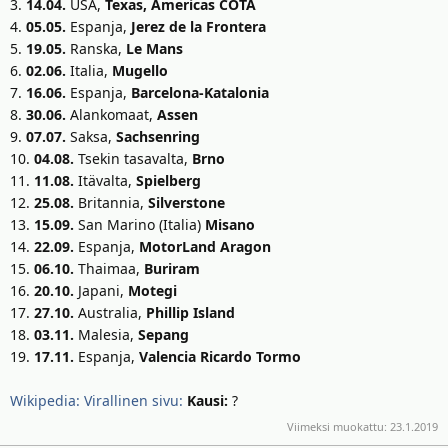
t
ä
3.
14.04.
USA,
Texas, Americas COTA
t
4.
05.05.
Espanja,
Jerez de la Frontera
a
5.
19.05.
Ranska,
Le Mans
j
6.
02.06.
Italia,
Mugello
a
7.
16.06.
Espanja,
Barcelona-Katalonia
8.
30.06.
Alankomaat,
Assen
9.
07.07.
Saksa,
Sachsenring
10.
04.08.
Tsekin tasavalta,
Brno
11.
11.08.
Itävalta,
Spielberg
12.
25.08.
Britannia,
Silverstone
13.
15.09.
San Marino (Italia)
Misano
14.
22.09.
Espanja,
MotorLand Aragon
15.
06.10.
Thaimaa,
Buriram
16.
20.10.
Japani,
Motegi
17.
27.10.
Australia,
Phillip Island
18.
03.11.
Malesia,
Sepang
19.
17.11.
Espanja,
Valencia Ricardo Tormo
Wikipedia:
Virallinen sivu:
Kausi:
?
Viimeksi muokattu:
23.1.2019