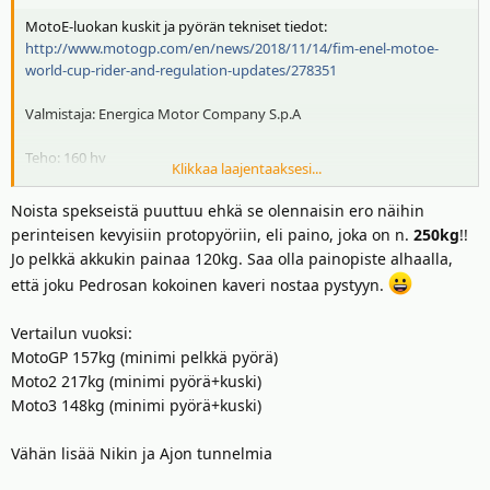
MotoE-luokan kuskit ja pyörän tekniset tiedot:
http://www.motogp.com/en/news/2018/11/14/fim-enel-motoe-
world-cup-rider-and-regulation-updates/278351
Valmistaja: Energica Motor Company S.p.A
Teho: 160 hv
Klikkaa laajentaaksesi...
Akun kapasiteetti noin 20 Kwh
Noista spekseistä puuttuu ehkä se olennaisin ero näihin
perinteisen kevyisiin protopyöriin, eli paino, joka on n.
250kg
!!
Huippunopeus: 270 km/h
Jo pelkkä akkukin painaa 120kg. Saa olla painopiste alhaalla,
että joku Pedrosan kokoinen kaveri nostaa pystyyn.
Jarrut: Brembo
Vertailun vuoksi:
Jousitus: Öhlins
MotoGP 157kg (minimi pelkkä pyörä)
Vanteet: Marchesini
Moto2 217kg (minimi pyörä+kuski)
Moto3 148kg (minimi pyörä+kuski)
Vähän lisää Nikin ja Ajon tunnelmia