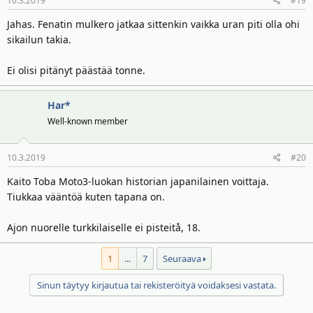
10.3.2019
#19
Jahas. Fenatin mulkero jatkaa sittenkin vaikka uran piti olla ohi
sikailun takia.
Ei olisi pitänyt päästää tonne.
Har*
Well-known member
10.3.2019
#20
Kaito Toba Moto3-luokan historian japanilainen voittaja.
Tiukkaa vääntöä kuten tapana on.
Ajon nuorelle turkkilaiselle ei pisteitå, 18.
1
...
7
Seuraava
Sinun täytyy kirjautua tai rekisteröityä voidaksesi vastata.