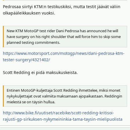
Pedrosaa siirtyi KTM:n testikuskiksi, mutta testit jäävät väliin
olkapääleikkauksen vuoksi.
New KTM MotoGP test rider Dani Pedrosa has announced he will
have surgery on his right shoulder that will force him to skip some
planned testing commitments.
https://www.motorsport.com/motogp/news/dani-pedrosa-ktm-
tester-surgery/4321402/
Scott Redding ei pidä maksukuskeista.
Entinen MotoGP-kuljettaja Scott Redding ihmettelee, miksi monet
nykykuljettajat ovat valmiita maksamaan ajopaikastaan. Reddingin
mielestä se on täysin hullua.
http://www.bike.fi/uutiset/racebike/scott-redding-kritisoi-
rajusti-gp-sirkuksen-nykymeininkia-tama-taysin-mielipuolista