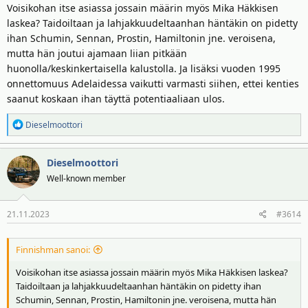
Piti siis tulla maailmanmestari hänestä. Sama koski Fisichellaa.
Voisikohan itse asiassa jossain määrin myös Mika Häkkisen
Pidettiin Italian seuraavana kultapoikana, joka toisi vihdoinkin
laskea? Taidoiltaan ja lahjakkuudeltaanhan häntäkin on pidetty
maailmanmestaruuden takaisin Italiaan.
ihan Schumin, Sennan, Prostin, Hamiltonin jne. veroisena,
mutta hän joutui ajamaan liian pitkään
Fisichella osoittikin pitkään lahjakkuutta pienemmissä tiimeissä,
huonolla/keskinkertaisella kalustolla. Ja lisäksi vuoden 1995
kuten Jordanilla, Benettonilla ja Sauberilla, mutta kun vihdoin pääsi
onnettomuus Adelaidessa vaikutti varmasti siihen, ettei kenties
nauttimaan kalustosta, jolla voisi mestaruuden voittaa, jäikin
saanut koskaan ihan täyttä potentiaaliaan ulos.
statistiksi Alonsolle.
R
Dieselmoottori
Näytä liitetiedosto 4235
e
a
Myös Kubicaa pidettiin äärimmäisen hyvänä ja lahjakkaana, mutta
Dieselmoottori
k
olikin BMW-Sauberilla aika pitkälti Heidfeldin vauhdissa. Lopulta
t
Well-known member
rallionnettomuus tietysti pilasi uran.
i
o
Ehkä myös Kimi Räikkönen voisi kuulua tähän. Maailmanmestaruus
21.11.2023
#3614
t
toki miehellä, mutta useamman tittelin olisi voinut lahjakkuudellaan
:
myös ottaa.
Finnishman sanoi:
Näytä liitetiedosto 4236
Voisikohan itse asiassa jossain määrin myös Mika Häkkisen laskea?
Taidoiltaan ja lahjakkuudeltaanhan häntäkin on pidetty ihan
Keitä teille tulee foorumilaiset mieleen?
Schumin, Sennan, Prostin, Hamiltonin jne. veroisena, mutta hän