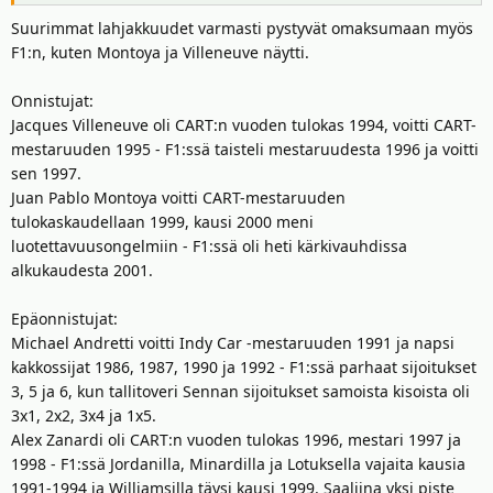
Suurimmat lahjakkuudet varmasti pystyvät omaksumaan myös
F1:n, kuten Montoya ja Villeneuve näytti.
Onnistujat:
Jacques Villeneuve oli CART:n vuoden tulokas 1994, voitti CART-
mestaruuden 1995 - F1:ssä taisteli mestaruudesta 1996 ja voitti
sen 1997.
Juan Pablo Montoya voitti CART-mestaruuden
tulokaskaudellaan 1999, kausi 2000 meni
luotettavuusongelmiin - F1:ssä oli heti kärkivauhdissa
alkukaudesta 2001.
Epäonnistujat:
Michael Andretti voitti Indy Car -mestaruuden 1991 ja napsi
kakkossijat 1986, 1987, 1990 ja 1992 - F1:ssä parhaat sijoitukset
3, 5 ja 6, kun tallitoveri Sennan sijoitukset samoista kisoista oli
3x1, 2x2, 3x4 ja 1x5.
Alex Zanardi oli CART:n vuoden tulokas 1996, mestari 1997 ja
1998 - F1:ssä Jordanilla, Minardilla ja Lotuksella vajaita kausia
1991-1994 ja Williamsilla täysi kausi 1999. Saaliina yksi piste