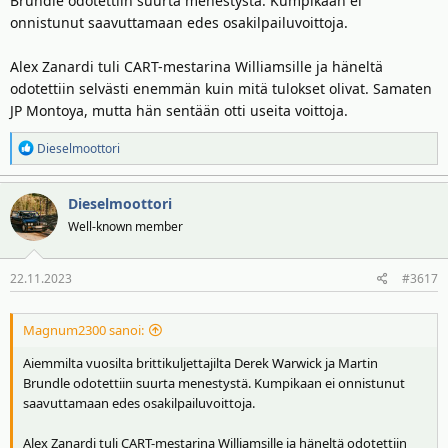
Brundle odotettiin suurta menestystä. Kumpikaan ei
onnistunut saavuttamaan edes osakilpailuvoittoja.
Alex Zanardi tuli CART-mestarina Williamsille ja häneltä
odotettiin selvästi enemmän kuin mitä tulokset olivat. Samaten
JP Montoya, mutta hän sentään otti useita voittoja.
R
Dieselmoottori
e
a
Dieselmoottori
k
t
Well-known member
i
o
22.11.2023
#3617
t
:
Magnum2300 sanoi:
Aiemmilta vuosilta brittikuljettajilta Derek Warwick ja Martin
Brundle odotettiin suurta menestystä. Kumpikaan ei onnistunut
saavuttamaan edes osakilpailuvoittoja.
Alex Zanardi tuli CART-mestarina Williamsille ja häneltä odotettiin