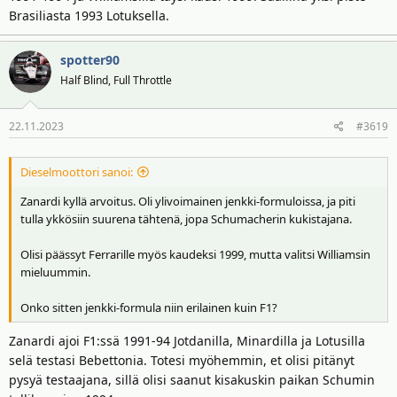
Brasiliasta 1993 Lotuksella.
spotter90
Half Blind, Full Throttle
22.11.2023
#3619
Dieselmoottori sanoi:
Zanardi kyllä arvoitus. Oli ylivoimainen jenkki-formuloissa, ja piti
tulla ykkösiin suurena tähtenä, jopa Schumacherin kukistajana.
Olisi päässyt Ferrarille myös kaudeksi 1999, mutta valitsi Williamsin
mieluummin.
Onko sitten jenkki-formula niin erilainen kuin F1?
Zanardi ajoi F1:ssä 1991-94 Jotdanilla, Minardilla ja Lotusilla
selä testasi Bebettonia. Totesi myöhemmin, et olisi pitänyt
pysyä testaajana, sillä olisi saanut kisakuskin paikan Schumin