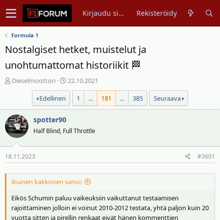
Kirjaudu sisään
Rekisteröidy
Formula 1
Nostalgiset hetket, muistelut ja
unohtumattomat historiikit 🏁
V
A
Dieselmoottori
22.10.2021
i
l
Edellinen
1
...
181
...
385
Seuraava
e
o
s
i
t
spotter90
t
i
u
Half Blind, Full Throttle
k
s
e
p
18.11.2023
#3601
t
ä
j
i
u
v
ikuinen kakkonen sanoi:
n
ä
Eikös Schumin paluu vaikeuksiin vaikuttanut testaamisen
a
m
rajoittaminen jolloin ei voinut 2010-2012 testata, yhtä paljon kuin 20
l
ä
vuotta sitten ja pirellin renkaat eivät hänen kommenttien
o
ä