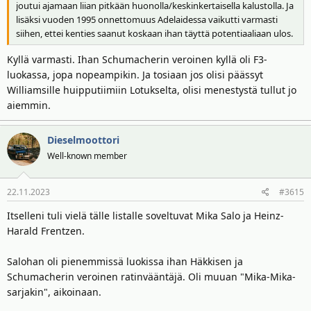
joutui ajamaan liian pitkään huonolla/keskinkertaisella kalustolla. Ja
lisäksi vuoden 1995 onnettomuus Adelaidessa vaikutti varmasti
siihen, ettei kenties saanut koskaan ihan täyttä potentiaaliaan ulos.
Kyllä varmasti. Ihan Schumacherin veroinen kyllä oli F3-
luokassa, jopa nopeampikin. Ja tosiaan jos olisi päässyt
Williamsille huipputiimiin Lotukselta, olisi menestystä tullut jo
aiemmin.
Dieselmoottori
Well-known member
22.11.2023
#3615
Itselleni tuli vielä tälle listalle soveltuvat Mika Salo ja Heinz-
Harald Frentzen.
Salohan oli pienemmissä luokissa ihan Häkkisen ja
Schumacherin veroinen ratinvääntäjä. Oli muuan "Mika-Mika-
sarjakin", aikoinaan.