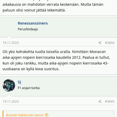
aikakausia on mahdoton verrata keskenään. Mutta tämän
paluun olisi voinut jättää tekemättä.
Renessanssinero
Perusfeidaaja
19.11.2023
#3604
Oli yksi kohokohta tuolla toisella uralla. Nimittäin Monacon
aika-ajojen nopein kierrosaika kaudella 2012. Paalua ei tullut,
kun oli joku rankku, mutta aika-ajojen nopein kierrosaika 43-
vuotiaana on kyllä kova suoritus.
SJ
F1 asijan tuntia
19.11.2023
#3605
ikuinen kakkonen sanoi: