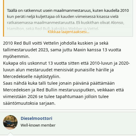
Täällä on ratkennut usein maailmanmestaruus, kuten kaudella 2010
kun peräti neljä kuljettajaa oli kauden viimeisessä kisassa vielä
ratkaisemassa maailmanmestaruutta. Eli kuskithan olivat Alonso,
Hamilton, sekä Red Bull- kaksikko Webber ja Vettel.
Klikkaa laajentaaksesi...
Näytä liitetiedosto 4223
2010 Red Bull voitti Vettelin johdolla kuskien ja sekä
tallimestaruudet 2023, sama juttu Maxin kanssa 13 vuotta
Eli taida vastaavaa historiasta löytyä, että neljällä kuljettajalla
myöhemmin.
mahdollisuus mestaruuteen vielä viimeisessä GP:ssä.
Kukapa olis uskonnut 13 vuotta sitten että 2010-luvun ja 2020-
luvun alun mestaruudet menisivät punaisille härille ja
Kauden 2010 lisäksi mestaruuksia on Abu Dhabissa jaettu kausina
Mercedekselle näytöstyyliin.
2014, 2016 ja 2021.
Saas nähdä kuka talli tulee jonain päivänä päättämään
Kausina 2014 ja 2016 kyseessä olivat Mercedes-tiimin sisäinen
Mercedeksen ja Red Bullin mestaruusputken, veikkaan että
maailmanmestaruustaistelu Hamiltonin ja Rosbergin välillä, ja kaikki
viimeistään 2026 se tulee tapahtumaan jolloin tulee
varmasti muistavat kauden 2021 Hamiltonin ja Verstappenin välisen
sääntömuutoksia sarjaan.
väännön.
Dieselmoottori
Well-known member