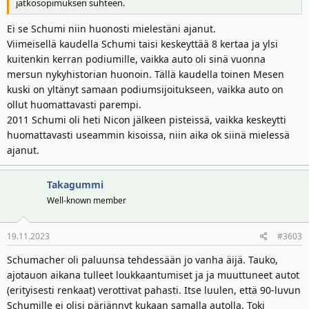
jatkosopimuksen suhteen.
Ei se Schumi niin huonosti mielestäni ajanut.
Viimeisellä kaudella Schumi taisi keskeyttää 8 kertaa ja ylsi
kuitenkin kerran podiumille, vaikka auto oli sinä vuonna
mersun nykyhistorian huonoin. Tällä kaudella toinen Mesen
kuski on yltänyt samaan podiumsijoitukseen, vaikka auto on
ollut huomattavasti parempi.
2011 Schumi oli heti Nicon jälkeen pisteissä, vaikka keskeytti
huomattavasti useammin kisoissa, niin aika ok siinä mielessä
ajanut.
Takagummi
Well-known member
19.11.2023
#3603
Schumacher oli paluunsa tehdessään jo vanha äijä. Tauko,
ajotauon aikana tulleet loukkaantumiset ja ja muuttuneet autot
(erityisesti renkaat) verottivat pahasti. Itse luulen, että 90-luvun
Schumille ei olisi pärjännyt kukaan samalla autolla. Toki