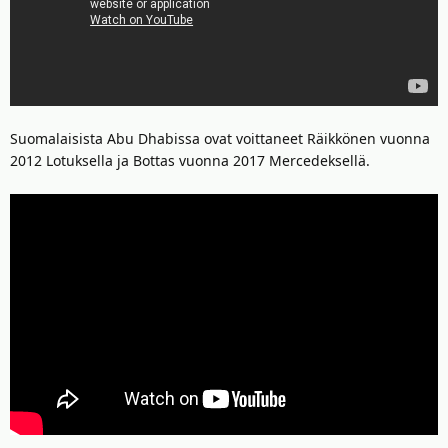
Suomalaisista Abu Dhabissa ovat voittaneet Räikkönen vuonna
2012 Lotuksella ja Bottas vuonna 2017 Mercedeksellä.