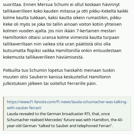
suorittaa. Ennen Mersua Schumi ei ollut koskaan hävinnyt
tallikaverilleen koko kauden mitassa ja otti pikku-Kekeltä kaikki
kolme kautta tukkaan, kaksi kautta oikein rumastikin, pikku-
Keke oli myös se joka toi tallin ainoan voiton kotiin yhteisen
kolmen vuoden ajalta. Jos niin ikään 7-kertainen mestari
Hamiltonkin ottaisi uransa kolme viimeistä kautta turpaan
tallikaveriltaan niin vaikea sitä uran päätöstä olisi olla
kutsumatta flopiksi vaikka Hamiltonilla onkin entuudestaan
kokemusta tallikaverilleen häviämisestä.
Potkuilta tuo Schumin lopetus haiskahti meinaan tuskin
muuten olisi Sauberin kanssa keskustellut Hamiltonin
julkistuksen jälkeen tai soitellut Ferrarille päin.
https://www.f1-fansite.com/f1-news/lauda-schumacher-was-talking-
with-sauber-ferrari/
Lauda revealed to the German broadcaster RTL that, once
Schumacher realised Mercedes' future was with Hamilton, the 43-
year-old German "talked to Sauber and telephoned Ferrari".