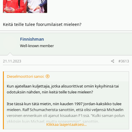
Keitä teille tulee foorumilaiset mieleen?
Finnishman
Well-known member
21.11.2023
#3613
Dieselmoottori sanoi:
Kun ajatellaan kuljettajia, jotka alisuorittivat omiin kykyihinsä tai
odotuksiin nähden, niin keitä teille tulee mieleen?
Itse tässä kun tätä mietin, niin kauden 1997 Jordan-kaksikko tulee
mieleen. Ralf Schumacherista sanottiin, että olisi veljensä Michaelin
veroinen ennenkuin oli ajanut kisaakaan F1:ssä. "Kulki saman polun
ykkösiin kuin Michael, mutta nopeammin", sanottiin.
Klikkaa laajentaaksesi...