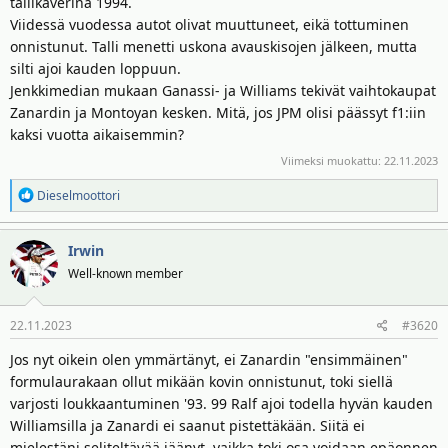
tallikaverina 1994.
Viidessä vuodessa autot olivat muuttuneet, eikä tottuminen
onnistunut. Talli menetti uskona avauskisojen jälkeen, mutta
silti ajoi kauden loppuun.
Jenkkimedian mukaan Ganassi- ja Williams tekivät vaihtokaupat
Zanardin ja Montoyan kesken. Mitä, jos JPM olisi päässyt f1:iin
kaksi vuotta aikaisemmin?
Viimeksi muokattu:
22.11.2023
R
Dieselmoottori
e
a
Irwin
k
t
Well-known member
i
o
22.11.2023
#3620
t
:
Jos nyt oikein olen ymmärtänyt, ei Zanardin "ensimmäinen"
formulaurakaan ollut mikään kovin onnistunut, toki siellä
varjosti loukkaantuminen '93. 99 Ralf ajoi todella hyvän kauden
Williamsilla ja Zanardi ei saanut pistettäkään. Siitä ei
mielestäni seliteltävää jäänyt, vaikka toki osa voidaan epäonnen