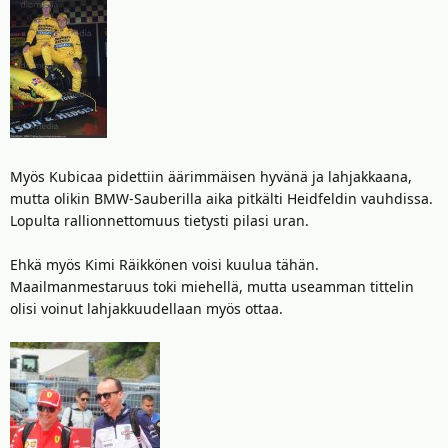
2012 Lotuksella ja Bottas vuonna 2017 Mercedeksellä.
Myös Kubicaa pidettiin äärimmäisen hyvänä ja lahjakkaana,
mutta olikin BMW-Sauberilla aika pitkälti Heidfeldin vauhdissa.
Lopulta rallionnettomuus tietysti pilasi uran.
Ehkä myös Kimi Räikkönen voisi kuulua tähän.
Maailmanmestaruus toki miehellä, mutta useamman tittelin
Näytä liitetiedosto 4224
olisi voinut lahjakkuudellaan myös ottaa.
Näytä liitetiedosto 4225