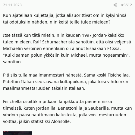
21.11.2023
#3612
Kun ajatellaan kuljettajia, jotka alisuorittivat omiin kykyihinsä
tai odotuksiin nähden, niin keitä teille tulee mieleen?
Itse tässä kun tätä mietin, niin kauden 1997 Jordan-kaksikko
tulee mieleen. Ralf Schumacherista sanottiin, että olisi veljensä
Michaelin veroinen ennenkuin oli ajanut kisaakaan F1:ssä.
"Kulki saman polun ykkösiin kuin Michael, mutta nopeammin",
sanottiin.
Piti siis tulla maailmanmestari hänestä. Sama koski Fisichellaa.
Pidettiin Italian seuraavana kultapoikana, joka toisi vihdoinkin
maailmanmestaruuden takaisin Italiaan.
Fisichella osoittikin pitkään lahjakkuutta pienemmissä
tiimeissä, kuten Jordanilla, Benettonilla ja Sauberilla, mutta kun
vihdoin pääsi nauttimaan kalustosta, jolla voisi mestaruuden
voittaa, jäikin statistiksi Alonsolle.
Suomalaisista Abu Dhabissa ovat voittaneet Räikkönen vuonna