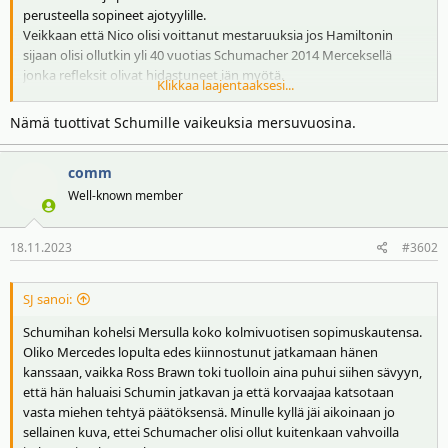
perusteella sopineet ajotyylille.
i
r
Veikkaan että Nico olisi voittanut mestaruuksia jos Hamiltonin
t
ä
sijaan olisi ollutkin yli 40 vuotias Schumacher 2014 Merceksellä
t
jonka refleksit olivat hidastuneet iän myötä.
a
Klikkaa laajentaaksesi...
Olisi mielenkiintoista tietää miten olisi Nico pärjännyt nuorta
j
Schumacheria vastaan esim 90-luvun lopulla tai 2000-luvun alussa?
a
Nämä tuottivat Schumille vaikeuksia mersuvuosina.
comm
Well-known member
18.11.2023
#3602
SJ sanoi:
Schumihan kohelsi Mersulla koko kolmivuotisen sopimuskautensa.
Oliko Mercedes lopulta edes kiinnostunut jatkamaan hänen
kanssaan, vaikka Ross Brawn toki tuolloin aina puhui siihen sävyyn,
että hän haluaisi Schumin jatkavan ja että korvaajaa katsotaan
vasta miehen tehtyä päätöksensä. Minulle kyllä jäi aikoinaan jo
sellainen kuva, ettei Schumacher olisi ollut kuitenkaan vahvoilla