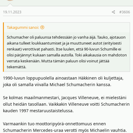
i
o
19.11.2023
#3606
t
:
Takagummi sanoi:
Schumacher oli paluunsa tehdessään jo vanha äijä. Tauko, ajotauon
aikana tulleet loukkaantumiset ja ja muuttuneet autot (erityisesti
renkaat) verottivat pahasti. Itse luulen, että 90-luvun Schumille ei
olisi pärjännyt kukaan samalla autolla. Toki aikakausia on mahdoton
verrata keskenään. Mutta tämän paluun olisi voinut jättää
tekemättä.
1990-luvun loppupuolella ainoastaan Häkkinen oli kuljettaja,
joka oli samalla viivalla Michael Schumacherin kanssa.
Se kolmas maailmanmestari, Jacques Villeneuve, ei mielestäni
ollut heidän tasollaan. Vaikkakin Villeneuve voitti Schumacherin
kauden 1997 mestaruustaistelussa.
Varmaankin tuo moottoripyörä-onnettomuus ennen
Schumacherin Mercedes-uraa verotti myös Michaelin vauhtia.