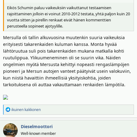
Eikös Schumin paluu vaikeuksiin vaikuttanut testaamisen
rajoittaminen jolloin ei voinut 2010-2012 testata, yhtä paljon kuin 20
vuotta sitten ja pirellin renkaat eivät hänen kommenttien
perusteella sopineet ajotyylille.
Mersulla oli tallin alkuvuosina muutenkin suuria vaikeuksia
erityisesti takarenkaiden kuluman kanssa. Monta hyvää
lähtöruutua suli pois takarenkaiden mukana matkalla kohti
ruutulippua. Ylikuumeneminen oli se suurin vika. Näiden
ongelmien myötä Mersusta kehittyi nopeasti rengaslämpöjen
pioneeri ja Mersun autojen vanteet päätyivät usein valokuviin,
kun niistä havaittiin ihmeellisiä yksityiskohtia, joiden
tarkoituksena oli auttaa vakauttamaan renkaiden lämpötila.
R
ikuinen kakkonen
e
a
Dieselmoottori
k
t
Well-known member