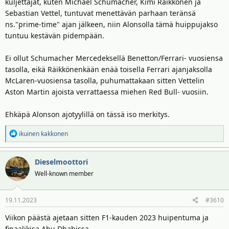
kuljettajat, kuten Michael Schumacher, Kimi Räikkönen ja
Potkuilta tuo Schumin lopetus haiskahti meinaan tuskin muuten
Sebastian Vettel, tuntuvat menettävän parhaan teränsä
olisi Sauberin kanssa keskustellut Hamiltonin julkistuksen jälkeen
ns."prime-time" ajan jälkeen, niin Alonsolla tämä huippujakso
tai soitellut Ferrarille päin.
tuntuu kestävän pidempään.
Ei ollut Schumacher Mercedeksellä Benetton/Ferrari- vuosiensa
tasolla, eikä Räikkönenkään enää toisella Ferrari ajanjaksolla
McLaren-vuosiensa tasolla, puhumattakaan sitten Vettelin
Aston Martin ajoista verrattaessa miehen Red Bull- vuosiin.
Ehkäpä Alonson ajotyylillä on tässä iso merkitys.
R
ikuinen kakkonen
e
a
Dieselmoottori
k
t
Well-known member
i
o
19.11.2023
#3610
t
:
Viikon päästä ajetaan sitten F1-kauden 2023 huipentuma ja
finaalikisa Abu Dhabissa.