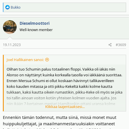
R
Bukko
e
a
Dieselmoottori
k
t
Well-known member
i
o
19.11.2023
#3609
t
:
Joel Hallikainen sanoi:
Olihan tuo Schumin paluu totaalinen floppi. Vaikka oli iäkäs niin
Alonso on näyttänyt kuinka korkealla tasolla voi iäkkäänä suorittaa.
Ennen Mersua Schumi ei ollut koskaan hävinnyt tallikaverilleen
koko kauden mitassa ja otti pikku-Kekeltä kaikki kolme kautta
tukkaan, kaksi kautta oikein rumastikin, pikku-Keke oli myös se joka
toi tallin ainoan voiton kotiin yhteisen kolmen vuoden ajalta. Jos
niin ikään 7-kertainen mestari Hamiltonkin ottaisi uransa kolme
Klikkaa laajentaaksesi...
viimeistä kautta turpaan tallikaveriltaan niin vaikea sitä uran
päätöstä olisi olla kutsumatta flopiksi vaikka Hamiltonilla onkin
Ennenkin tämän todennut, mutta siinä, missä monet muut
entuudestaan kokemusta tallikaverilleen häviämisestä.
huippukuljettajat, ja maailmanmestaruuksiakin voittaneet