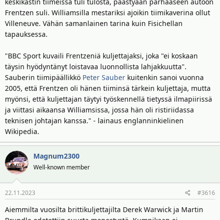
keskikastin tiimeissä tuli tulosta, päästyään parhaaseen autoon
Frentzen suli. Williamsilla mestariksi ajoikin tiimikaverina ollut
Villeneuve. Vähän samanlainen tarina kuin Fisichellan
tapauksessa.
"BBC Sport kuvaili Frentzeniä kuljettajaksi, joka "ei koskaan
täysin hyödyntänyt loistavaa luonnollista lahjakkuutta".
Sauberin tiimipäällikkö
Peter Sauber
kuitenkin sanoi vuonna
2005, että Frentzen oli hänen tiiminsä tärkein kuljettaja, mutta
myönsi, että kuljettajan täytyi työskennellä tietyssä ilmapiirissä
ja viittasi aikaansa Williamsissa, jossa hän oli ristiriidassa
teknisen johtajan kanssa." - lainaus englanninkielinen
Wikipedia.
Magnum2300
Well-known member
22.11.2023
#3616
Aiemmilta vuosilta brittikuljettajilta Derek Warwick ja Martin