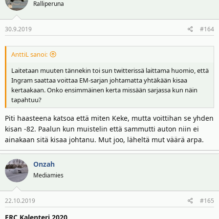
Ralliperuna
30.9.2019
#164
AnttiL sanoi:
Laitetaan muuten tännekin toi sun twitterissä laittama huomio, että
Ingram saattaa voittaa EM-sarjan johtamatta yhtäkään kisaa
kertaakaan. Onko ensimmäinen kerta missään sarjassa kun näin
tapahtuu?
Piti haasteena katsoa että miten Keke, mutta voittihan se yhden
kisan -82. Paalun kun muistelin että sammutti auton niin ei
ainakaan sitä kisaa johtanu. Mut joo, läheltä mut väärä arpa.
Onzah
Mediamies
22.10.2019
#165
ERC Kalenteri 2020