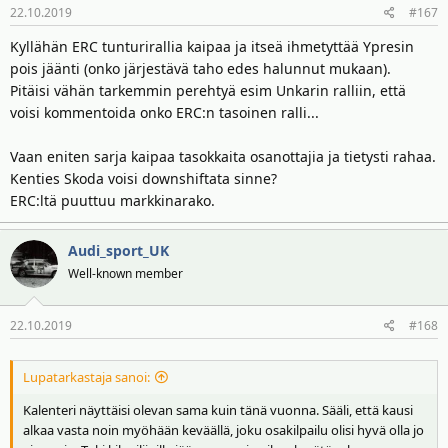
22.10.2019
#167
Muita mielipiteitä kalenterista, miten tuota voisi oikein kehittää?
Kyllähän ERC tunturirallia kaipaa ja itseä ihmetyttää Ypresin
pois jäänti (onko järjestävä taho edes halunnut mukaan).
Pitäisi vähän tarkemmin perehtyä esim Unkarin ralliin, että
voisi kommentoida onko ERC:n tasoinen ralli...
Vaan eniten sarja kaipaa tasokkaita osanottajia ja tietysti rahaa.
Kenties Skoda voisi downshiftata sinne?
ERC:ltä puuttuu markkinarako.
Audi_sport_UK
Well-known member
22.10.2019
#168
Lupatarkastaja sanoi:
Kalenteri näyttäisi olevan sama kuin tänä vuonna. Sääli, että kausi
alkaa vasta noin myöhään keväällä, joku osakilpailu olisi hyvä olla jo