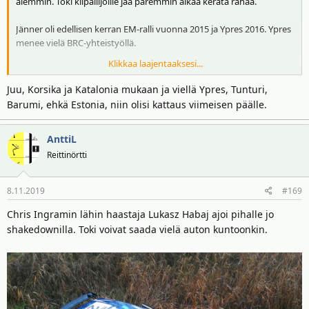
aiemmin. Toki kilpailijoille jää paremmin aikaa kerätä rahaa.
Jänner oli edellisen kerran EM-ralli vuonna 2015 ja Ypres 2016. Ypres
menee vielä BRC-yhteistyöllä.
Klikkaa laajentaaksesi...
MM-sarjan pudokkaita Kataloniaa ja Korsikaa olisi mieluusti nähnyt
EM-sarjassa, mutta ei se taida ihan sormia napsauttamalla tapahtua
Juu, Korsika ja Katalonia mukaan ja viellä Ypres, Tunturi,
muutos.
Barumi, ehkä Estonia, niin olisi kattaus viimeisen päälle.
AnttiL
Reittinörtti
8.11.2019
#169
Chris Ingramin lähin haastaja Lukasz Habaj ajoi pihalle jo
shakedownilla. Toki voivat saada vielä auton kuntoonkin.