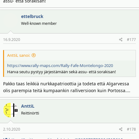
assu- että sorakisan!
ettelbruck
Well-known member
16.9.2020
#177
AnttiL sanoi:
https://www.rally-maps.com/Rally-Fafe-Montelongo-2020
Harva seutu pystyy järjestämään sekä assu- että sorakisan!
Pakko taas leikkiä nurkkapatrioottia ja todeta että Algarvessa
olis parempia teitä kumpaankin ralliversioon kuin Portossa....
AnttiL
Reittinörtti
2.10.2020
#178