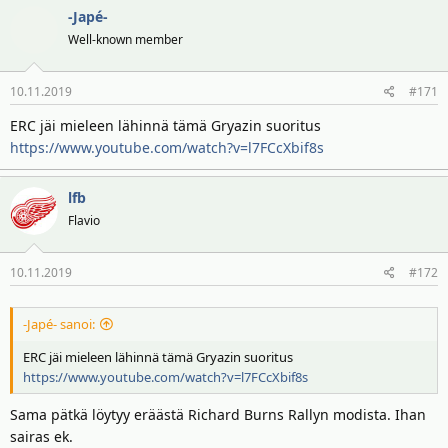
-Japé-
Well-known member
10.11.2019
#171
ERC jäi mieleen lähinnä tämä Gryazin suoritus
https://www.youtube.com/watch?v=l7FCcXbif8s
lfb
Flavio
10.11.2019
#172
-Japé- sanoi:
ERC jäi mieleen lähinnä tämä Gryazin suoritus
https://www.youtube.com/watch?v=l7FCcXbif8s
Sama pätkä löytyy eräästä Richard Burns Rallyn modista. Ihan
sairas ek.