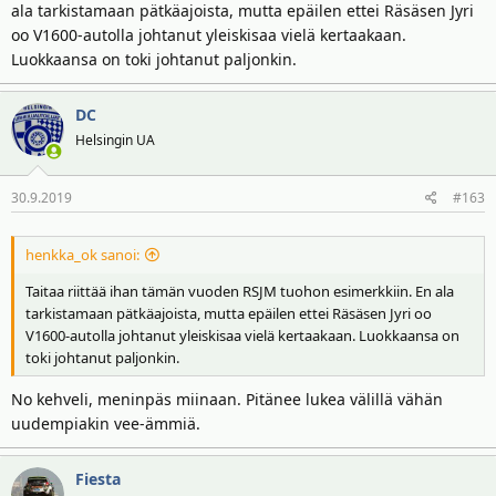
ala tarkistamaan pätkäajoista, mutta epäilen ettei Räsäsen Jyri
oo V1600-autolla johtanut yleiskisaa vielä kertaakaan.
Luokkaansa on toki johtanut paljonkin.
DC
Helsingin UA
30.9.2019
#163
henkka_ok sanoi:
Taitaa riittää ihan tämän vuoden RSJM tuohon esimerkkiin. En ala
tarkistamaan pätkäajoista, mutta epäilen ettei Räsäsen Jyri oo
V1600-autolla johtanut yleiskisaa vielä kertaakaan. Luokkaansa on
toki johtanut paljonkin.
No kehveli, meninpäs miinaan. Pitänee lukea välillä vähän
uudempiakin vee-ämmiä.
Fiesta