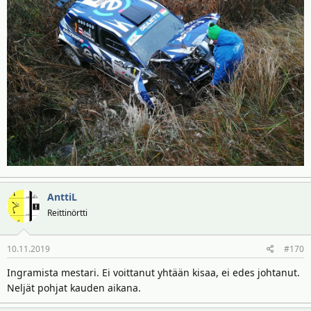
AnttiL
Reittinörtti
10.11.2019
#170
Ingramista mestari. Ei voittanut yhtään kisaa, ei edes johtanut.
Neljät pohjat kauden aikana.