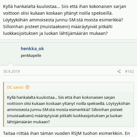
t
ä
Kyllä hankalalta kuulostaa... Siis että ihan kokonaisen sarjan
t
voittoon olisi kukaan koskaan yltänyt noilla spekseillä.
a
j
Löytyyköhän ammoisesta Junnu-SM:stä moista esimerkkiä?
a
Silloinhan pisteet (muistaakseni) määräytyivät pitkälti
luokkasijoituksen ja luokan lähtijämäärän mukaan?
henkka_ok
penkkapelle
30.9.2019
#162
DC sanoi:
Kyllä hankalalta kuulostaa... Siis että ihan kokonaisen sarjan
voittoon olisi kukaan koskaan yltänyt noilla spekseillä. Löytyyköhän
ammoisesta Junnu-SM:stä moista esimerkkiä? Silloinhan pisteet
(muistaakseni) määräytyivät pitkälti luokkasijoituksen ja luokan
lähtijämäärän mukaan?
Taitaa riittää ihan tämän vuoden RSJM tuohon esimerkkiin. En