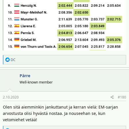
R
DC
e
a
Pärre
k
t
Well-known member
i
o
2.10.2020
#180
t
:
Olen sitä aiemminkin jankuttanut ja kerran vielä: EM-sarjan
arvostusta olisi hyvästä nostaa. Ja nouseehan se, kun
vetomiehet vetää!