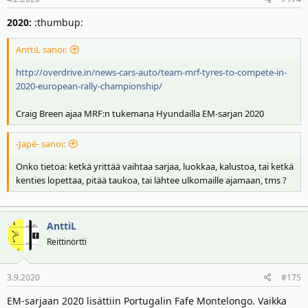
2020:
:thumbup:
AnttiL sanoi:
http://overdrive.in/news-cars-auto/team-mrf-tyres-to-compete-in-
2020-european-rally-championship/
Craig Breen ajaa MRF:n tukemana Hyundailla EM-sarjan 2020
-Japé- sanoi:
Onko tietoa: ketkä yrittää vaihtaa sarjaa, luokkaa, kalustoa, tai ketkä
kenties lopettaa, pitää taukoa, tai lähtee ulkomaille ajamaan, tms ?
AnttiL
Reittinörtti
3.9.2020
#175
EM-sarjaan 2020 lisättiin Portugalin Fafe Montelongo. Vaikka