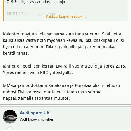
7.-9.5
Rally Islas Canarias, Espanja
29.-31.5
Rally Liepaja, Latvia
Klikkaa laajentaaksesi...
26.-28.6
Rally Poland, Puola
Kalenteri näyttäisi olevan sama kuin tänä vuonna. Sääli, että
24.-26.7
Rally di Roma Capitale, Italia
kausi alkaa vasta noin myöhään keväällä, joku osakilpailu olisi
hyvä olla jo aiemmin. Toki kilpailijoille jää paremmin aikaa
28.-30.8
Barum Czech Rally Zlin, Tsekin tasavalta
kerätä rahaa.
9.-11.10
Cyprus Rally, Kypros
Jänner oli edellisen kerran EM-ralli vuonna 2015 ja Ypres 2016.
6.-8.11
Rally Hungary, Unkari
Ypres menee vielä BRC-yhteistyöllä.
Ensi vuoden Rallin EM-sarjan kalenteri on julkinen, ja eipä siellä
MM-sarjan pudokkaita Kataloniaa ja Korsikaa olisi mieluusti
mitään ihmeellisyyksiä ole. Kovasti on EM-sarja painottunut Keski-
nähnyt EM-sarjassa, mutta ei se taida ihan sormia
ja Etelä-Eurooppaan, kuitenkin kevätkesällä/kesällä käydään
napsauttamalla tapahtua muutos.
ajamassa Latviassa sekä Puolassa. Talvikisaa ei ole tulevalle vuodelle
luvassa, sääli Jännerrallyn kannalta, mielestäni hieno osakilpailu.
Audi_sport_UK
Mieluusti talvirallinkin näkisin Rallin EM-sarjan ohjelmistossa.
Myöskin esimerkiksi Ypres-rallia ei ole kalenterissa tulevalla
Well-known member
kaudella.