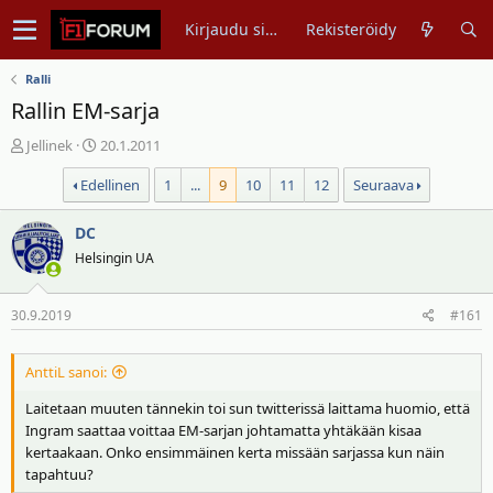
Kirjaudu sisään
Rekisteröidy
Ralli
Rallin EM-sarja
V
A
Jellinek
20.1.2011
i
l
Edellinen
1
...
9
10
11
12
Seuraava
e
o
s
i
t
DC
t
i
u
Helsingin UA
k
s
e
p
30.9.2019
#161
t
ä
j
i
u
v
AnttiL sanoi:
n
ä
Laitetaan muuten tännekin toi sun twitterissä laittama huomio, että
a
m
Ingram saattaa voittaa EM-sarjan johtamatta yhtäkään kisaa
l
ä
kertaakaan. Onko ensimmäinen kerta missään sarjassa kun näin
o
ä
tapahtuu?
i
r