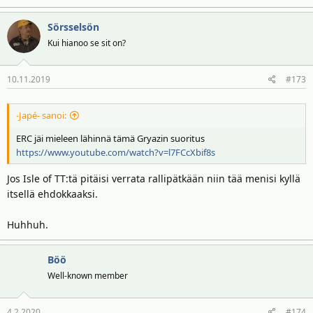
Sörsselsön
Kui hianoo se sit on?
10.11.2019
#173
-Japé- sanoi:
ERC jäi mieleen lähinnä tämä Gryazin suoritus
https://www.youtube.com/watch?v=l7FCcXbif8s
Jos Isle of TT:tä pitäisi verrata rallipätkään niin tää menisi kyllä
itsellä ehdokkaaksi.
Huhhuh.
Böö
Well-known member
4.2.2020
#174