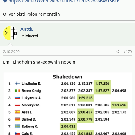
https://twitter.com/i/web/status/1312079788664815616
Oliver pisti Polon remonttiin
AnttiL
Reittinörtti
2.10.2020
#179
Emil Lindholm shakedownin nopein!