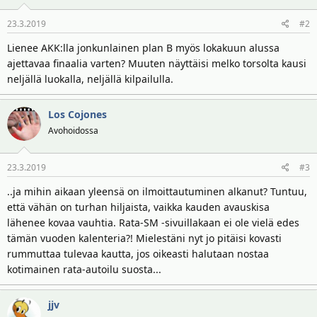
23.3.2019
#2
Lienee AKK:lla jonkunlainen plan B myös lokakuun alussa
ajettavaa finaalia varten? Muuten näyttäisi melko torsolta kausi
neljällä luokalla, neljällä kilpailulla.
Los Cojones
Avohoidossa
23.3.2019
#3
..ja mihin aikaan yleensä on ilmoittautuminen alkanut? Tuntuu,
että vähän on turhan hiljaista, vaikka kauden avauskisa
lähenee kovaa vauhtia. Rata-SM -sivuillakaan ei ole vielä edes
tämän vuoden kalenteria?! Mielestäni nyt jo pitäisi kovasti
rummuttaa tulevaa kautta, jos oikeasti halutaan nostaa
kotimainen rata-autoilu suosta...
jjv