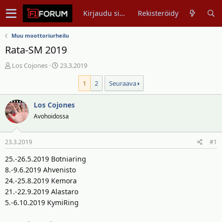
Kirjaudu sisään
Rekisteröidy
Muu moottoriurheilu
Rata-SM 2019
V
A
Los Cojones
23.3.2019
i
l
1
2
Seuraava
e
o
s
i
t
Los Cojones
t
i
u
Avohoidossa
k
s
e
p
23.3.2019
#1
t
ä
j
i
25.-26.5.2019 Botniaring
u
v
8.-9.6.2019 Ahvenisto
n
ä
24.-25.8.2019 Kemora
a
m
21.-22.9.2019 Alastaro
l
ä
5.-6.10.2019 KymiRing
o
ä
i
r