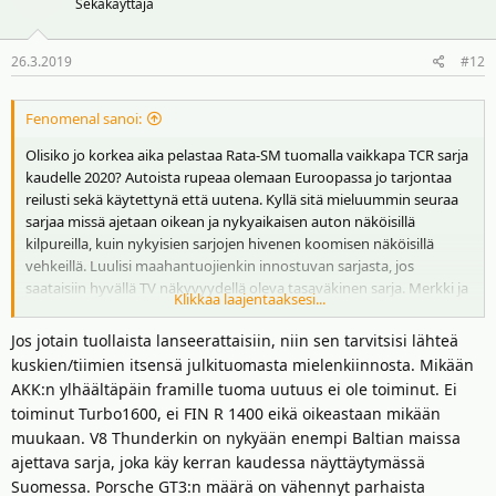
Sekakäyttäjä
26.3.2019
#12
Fenomenal sanoi:
Olisiko jo korkea aika pelastaa Rata-SM tuomalla vaikkapa TCR sarja
kaudelle 2020? Autoista rupeaa olemaan Euroopassa jo tarjontaa
reilusti sekä käytettynä että uutena. Kyllä sitä mieluummin seuraa
sarjaa missä ajetaan oikean ja nykyaikaisen auton näköisillä
kilpureilla, kuin nykyisien sarjojen hivenen koomisen näköisillä
vehkeillä. Luulisi maahantuojienkin innostuvan sarjasta, jos
saataisiin hyvällä TV näkyvyydellä oleva tasaväkinen sarja. Merkki ja
Klikkaa laajentaaksesi...
mallitarjontaa kyllä piisaa:
Jos jotain tuollaista lanseerattaisiin, niin sen tarvitsisi lähteä
kuskien/tiimien itsensä julkituomasta mielenkiinnosta. Mikään
AKK:n ylhäältäpäin framille tuoma uutuus ei ole toiminut. Ei
toiminut Turbo1600, ei FIN R 1400 eikä oikeastaan mikään
muukaan. V8 Thunderkin on nykyään enempi Baltian maissa
ajettava sarja, joka käy kerran kaudessa näyttäytymässä
Suomessa. Porsche GT3:n määrä on vähennyt parhaista