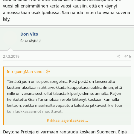
vuosi oli ensimmäinen kerta vuosi kausiin, että en käynyt
ainoassakaan osakilpailussa. Saa nähdä miten tulevana suvena
käy.
Don Vito
Sekakäyttäjä
27.3.2019
#16
IntriguingMan sanoi:
Tämäpä juuri on se perusongelma. Perä perää on lanseerattu
kustannuksiltaan suht arvokkaita kauppakassiluokkia ilman, että
niille on varsinaisesti ollut tilausta kilpailijoiden suunnalta. Paljon
hehkutettu Gran Turismokaan ei ole lähtenyt koskaan kunnolla
lentoon, vaikka maailmalta vapautuu kalustoa jatkuvasti kiertoon
kun luokkasäännöt muuttuvat.
Klikkaa laajentaaksesi...
AKK:n tietäen sellaista päivää tuskin tulee, että ko. luokan lähdöissä
ajelisivat samalla viivalla Radicalit, Solution F-siluetit, Daytona Protot
Daytona Protoja ei varmaan rantaudu koskaan Suomeen. Eipä