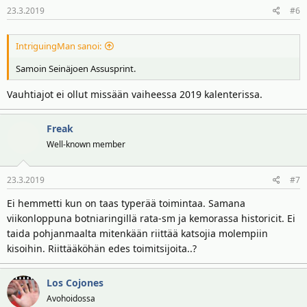
23.3.2019
#6
IntriguingMan sanoi:
Samoin Seinäjoen Assusprint.
Vauhtiajot ei ollut missään vaiheessa 2019 kalenterissa.
Freak
Well-known member
23.3.2019
#7
Ei hemmetti kun on taas typerää toimintaa. Samana
viikonloppuna botniaringillä rata-sm ja kemorassa historicit. Ei
taida pohjanmaalta mitenkään riittää katsojia molempiin
kisoihin. Riittääköhän edes toimitsijoita..?
Los Cojones
Avohoidossa