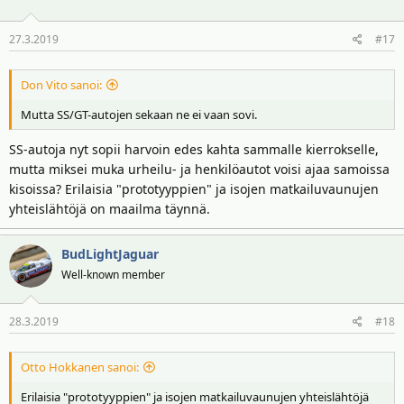
27.3.2019
#17
Don Vito sanoi:
Mutta SS/GT-autojen sekaan ne ei vaan sovi.
SS-autoja nyt sopii harvoin edes kahta sammalle kierrokselle,
mutta miksei muka urheilu- ja henkilöautot voisi ajaa samoissa
kisoissa? Erilaisia "prototyyppien" ja isojen matkailuvaunujen
yhteislähtöjä on maailma täynnä.
BudLightJaguar
Well-known member
28.3.2019
#18
Otto Hokkanen sanoi:
Erilaisia "prototyyppien" ja isojen matkailuvaunujen yhteislähtöjä