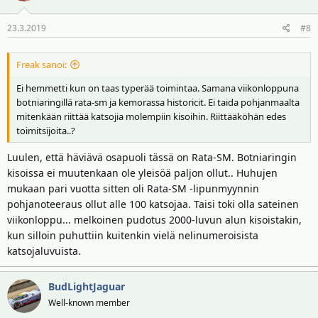
23.3.2019
#8
Freak sanoi:
Ei hemmetti kun on taas typerää toimintaa. Samana viikonloppuna
botniaringillä rata-sm ja kemorassa historicit. Ei taida pohjanmaalta
mitenkään riittää katsojia molempiin kisoihin. Riittääköhän edes
toimitsijoita..?
Luulen, että häviävä osapuoli tässä on Rata-SM. Botniaringin
kisoissa ei muutenkaan ole yleisöä paljon ollut.. Huhujen
mukaan pari vuotta sitten oli Rata-SM -lipunmyynnin
pohjanoteeraus ollut alle 100 katsojaa. Taisi toki olla sateinen
viikonloppu... melkoinen pudotus 2000-luvun alun kisoistakin,
kun silloin puhuttiin kuitenkin vielä nelinumeroisista
katsojaluvuista.
BudLightJaguar
Well-known member