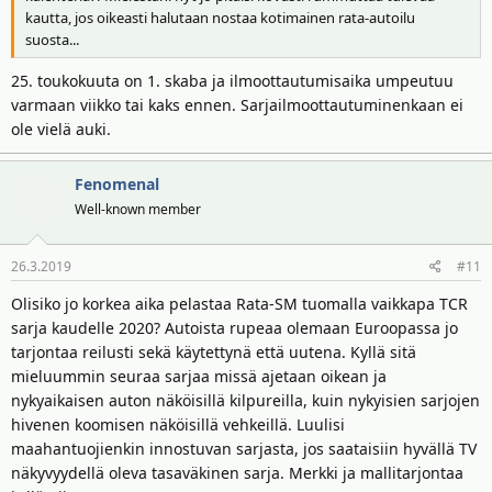
kautta, jos oikeasti halutaan nostaa kotimainen rata-autoilu
suosta...
25. toukokuuta on 1. skaba ja ilmoottautumisaika umpeutuu
varmaan viikko tai kaks ennen. Sarjailmoottautuminenkaan ei
ole vielä auki.
Fenomenal
Well-known member
26.3.2019
#11
Olisiko jo korkea aika pelastaa Rata-SM tuomalla vaikkapa TCR
sarja kaudelle 2020? Autoista rupeaa olemaan Euroopassa jo
tarjontaa reilusti sekä käytettynä että uutena. Kyllä sitä
mieluummin seuraa sarjaa missä ajetaan oikean ja
nykyaikaisen auton näköisillä kilpureilla, kuin nykyisien sarjojen
hivenen koomisen näköisillä vehkeillä. Luulisi
maahantuojienkin innostuvan sarjasta, jos saataisiin hyvällä TV
näkyvyydellä oleva tasaväkinen sarja. Merkki ja mallitarjontaa