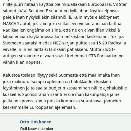
yms.
niille juuri mitään käyttöä ole muuallakaan Euroopassa. V8 Star
siluetit ja/tai Solution F siluetit on kyllä ihan käyttökelpoisia
Mitä tulee TCR:ään, olisihan se "ihan kiva" jos Rata-SM olisi jotenkin
pelejä ihan nykyisilläkin säännöillä. Kuin myös eläköityneet
relevantti autoteollisuuden trendien suhteen. Toisaalta, toisiko se
NASCAR autot, jos vain joku sellaiseen viitsii rahojaan laittaa.
kuitenkaan yhtään enempää perushannuja lehtereille kuin se, että
Radikaalien ongelma on siinä, että ne on aivan liian vikkeliä
rataa kiertää BMW E36 tai Sunbeam Imp.
kilpailemaan käytännössä kuin pelkästään keskenään. Toki jos
Suomeen saataisiin edes NEZ-sarjan puitteissa 15-20 Radicalia
viivalle, niin en laittaisi lainkaan pahakseni. Mutta SS/GT-
autojen sekaan ne ei vaan sovi. Uudemmat GT3 Porsaatkin on
vähän liian nopeita.
Kalustoa tosiaan löytyy sekä Suomesta että maailmalta ihan
joka makuun. Isompi ropleema on halukkaiden kuskien
löytäminen ja toisaalta budjetin kasaaminen näille ajohaluisille
kuskeille. Sponssirahan saanti ei ole ihan kakunpaloja ja ne
joilla on sponssit/oma pinkka kunnossa suuntaavat jonnekin
keskemmälle Eurooppaan ajelemaan.
Otto Hokkanen
Well-known member