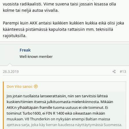
vuosista radikaalisti. Viime suvena taisi jossain kisassa olla
kolme tai neljä autoa viivalla.
Parempi kuin AKK antaisi kaikkien kukkien kukkia eikä olisi joka
käänteessä pistämässä kapuloita rattaisiin mm. teknisillä
rajoituksilla.
Freak
Well-known member
26.3.2019
#13
Don Vito sanoi:
Jos jotain tuollaista lanseerattaisiin, niin sen tarvitsisi lähteä
kuskien/tiimien itsensä julkituomasta mielenkiinnosta. Mikään
AKK:n ylhäältäpäin framille tuoma uutuus ei ole toiminut. Ei
toiminut Turbo1600, ei FIN R 1400 eikä oikeastaan mikään
muukaan. V8 Thunderkin on nykyään enempi Baltian maissa
ajettava sarja, joka käy kerran kaudessa näyttäytymässä Suomessa.