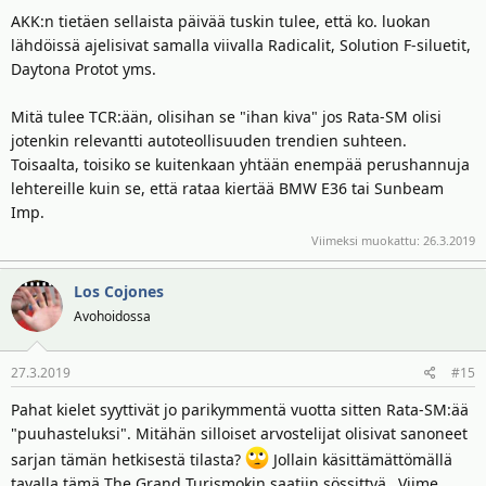
AKK:n tietäen sellaista päivää tuskin tulee, että ko. luokan
lähdöissä ajelisivat samalla viivalla Radicalit, Solution F-siluetit,
Daytona Protot yms.
Mitä tulee TCR:ään, olisihan se "ihan kiva" jos Rata-SM olisi
jotenkin relevantti autoteollisuuden trendien suhteen.
Toisaalta, toisiko se kuitenkaan yhtään enempää perushannuja
lehtereille kuin se, että rataa kiertää BMW E36 tai Sunbeam
Imp.
Viimeksi muokattu:
26.3.2019
Los Cojones
Avohoidossa
27.3.2019
#15
Pahat kielet syyttivät jo parikymmentä vuotta sitten Rata-SM:ää
"puuhasteluksi". Mitähän silloiset arvostelijat olisivat sanoneet
sarjan tämän hetkisestä tilasta?
Jollain käsittämättömällä
tavalla tämä The Grand Turismokin saatiin sössittyä...Viime