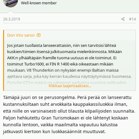
Well-known member
26.3.2019
#14
Don Vito sanoi:
Jos jotain tuollaista lanseerattaisiin, niin sen tarvitsisi lähteä
kuskien/tiimien itsensä julkituomasta mielenkiinnosta. Mikään
AKK:n ylhäältäpäin framille tuoma uutuus ei ole toiminut. Ei
toiminut Turbo1600, ei FIN R 1400 eikä oikeastaan mikään
muukaan. V8 Thunderkin on nykyään enempi Baltian maissa
ajettava sarja, joka käy kerran kaudessa näyttäytymässä Suomessa.
Porsche GT3:n määrä on vähennyt parhaista vuosista radikaalisti.
Klikkaa laajentaaksesi...
Viime suvena taisi jossain kisassa olla kolme tai neljä autoa viivalla.
Tämäpä juuri on se perusongelma. Perä perää on lanseerattu
Parempi kuin AKK antaisi kaikkien kukkien kukkia eikä olisi joka
kustannuksiltaan suht arvokkaita kauppakassiluokkia ilman,
käänteessä pistämässä kapuloita rattaisiin mm. teknisillä
että niille on varsinaisesti ollut tilausta kilpailijoiden suunnalta.
rajoituksilla.
Paljon hehkutettu Gran Turismokaan ei ole lähtenyt koskaan
kunnolla lentoon, vaikka maailmalta vapautuu kalustoa
jatkuvasti kiertoon kun luokkasäännöt muuttuvat.