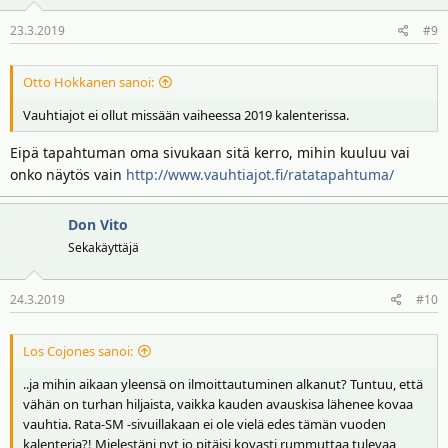
23.3.2019
#9
Otto Hokkanen sanoi:
Vauhtiajot ei ollut missään vaiheessa 2019 kalenterissa.
Eipä tapahtuman oma sivukaan sitä kerro, mihin kuuluu vai
onko näytös vain
http://www.vauhtiajot.fi/ratatapahtuma/
Don Vito
Sekakäyttäjä
24.3.2019
#10
Los Cojones sanoi:
..ja mihin aikaan yleensä on ilmoittautuminen alkanut? Tuntuu, että
vähän on turhan hiljaista, vaikka kauden avauskisa lähenee kovaa
vauhtia. Rata-SM -sivuillakaan ei ole vielä edes tämän vuoden
kalenteria?! Mielestäni nyt jo pitäisi kovasti rummuttaa tulevaa