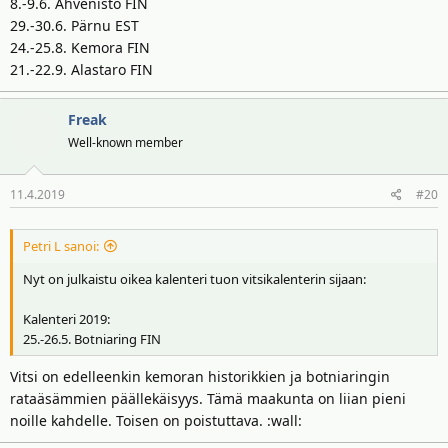
8.-9.6. Ahvenisto FIN
29.-30.6. Pärnu EST
24.-25.8. Kemora FIN
21.-22.9. Alastaro FIN
Freak
Well-known member
11.4.2019
#20
Petri L sanoi:
Nyt on julkaistu oikea kalenteri tuon vitsikalenterin sijaan:
Kalenteri 2019:
25.-26.5. Botniaring FIN
Vitsi on edelleenkin kemoran historikkien ja botniaringin
rataäsämmien päällekäisyys. Tämä maakunta on liian pieni
noille kahdelle. Toisen on poistuttava. :wall: