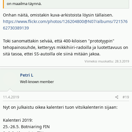
on maailma täynnä.
Onhan näitä, omistakin kuva-arkistoista löysin tällaisen.
https://www.flickr.com/photos/126204800@N07/albums/721576
62730389139
Toki sanomattakin selvää, että 400-kiloisen "prototyypin"
tehopainosuhde, ketteryys mikkihiiri-radoilla ja luotettavuus on
sitä tasoa, ettei SS-autoilla ole siinä mitään jakoa.
Viimeksi muokattu:
28.3.2019
Petri L
Well-known member
11.4.2019
#19
Nyt on julkaistu oikea kalenteri tuon vitsikalenterin sijaan:
Kalenteri 2019:
25.-26.5. Botniaring FIN