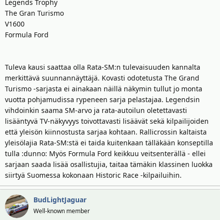
t
ä
Legends Trophy
t
The Gran Turismo
a
V1600
j
Formula Ford
a
Tuleva kausi saattaa olla Rata-SM:n tulevaisuuden kannalta
merkittävä suunnannäyttäjä. Kovasti odotetusta The Grand
Turismo -sarjasta ei ainakaan näillä näkymin tullut jo monta
vuotta pohjamudissa rypeneen sarja pelastajaa. Legendsin
vihdoinkin saama SM-arvo ja rata-autoilun oletettavasti
lisääntyvä TV-näkyvyys toivottavasti lisäävät sekä kilpailijoiden
että yleisön kiinnostusta sarjaa kohtaan. Rallicrossin kaltaista
yleisölajia Rata-SM:stä ei taida kuitenkaan tälläkään konseptilla
tulla :dunno: Myös Formula Ford keikkuu veitsenterällä - ellei
sarjaan saada lisää osallistujia, taitaa tämäkin klassinen luokka
siirtyä Suomessa kokonaan Historic Race -kilpailuihin.
BudLightJaguar
Well-known member