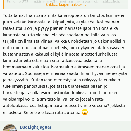
Porsche GT3:n määrä on vähennyt parhaista vuosista radikaalisti.
Klikkaa laajentaaksesi...
Viime suvena taisi jossain kisassa olla kolme tai neljä autoa viivalla.
Totta tämä. Ihan sama mitä kanakoppeja on tarjolla, kun ne ei
Parempi kuin AKK antaisi kaikkien kukkien kukkia eikä olisi joka
juuri ketään kiinnosta, ei kilpailijoita, ei yleisöä. Kotimainen
käänteessä pistämässä kapuloita rattaisiin mm. teknisillä
rata-autoilu on ja pysyy pienen harrastelijapiirin ilona eikä
rajoituksilla.
kiinnosta suurta yleisöä. Yleisöä saadaan paikalle vain jos
tarjolla on ilmaista viinaa. Vaikka unohdetaan jo uskonnollisiin
mittoihin noussut ilmastopelleily, niin nykyinen alati kasvavien
kustannusten aikakausi ei kyllä innosta moottoriurheilusta
kiinnostuneita ottamaan sitä ratkaisevaa askelta ja
hommaamaan kalustoa. Normaaliin elämiseen menee omat ja
varastetut. Sponsseja ei meinaa saada ilman hyvää menestystä
ja näkyvyyttä. Kuitenkaan menestystä ja näkyvyyttä ei oikein
tule ilman panostuksia. Jos tässä tilanteessa ollaan jo
harrastelija tasolla esim. historikin luokissa, niin tilanne ei
valoisampi voi olla sm-tasolla. Vai onko jossain rata-
autoluokassa osallistujamäärä noussut viime vuosina? Jokkista
ei lasketa. Se ei ole oikeaa rata-autoilua.
BudLightJaguar