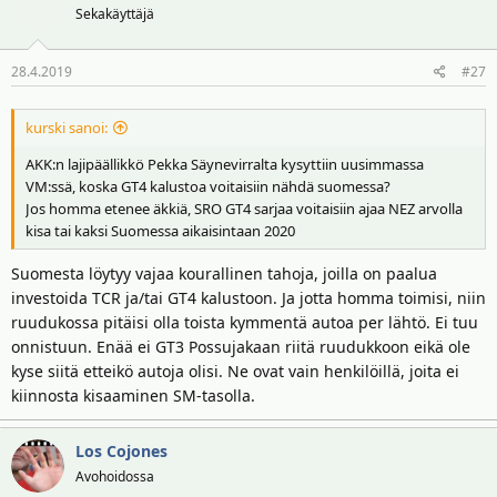
Sekakäyttäjä
28.4.2019
#27
kurski sanoi:
AKK:n lajipäällikkö Pekka Säynevirralta kysyttiin uusimmassa
VM:ssä, koska GT4 kalustoa voitaisiin nähdä suomessa?
Jos homma etenee äkkiä, SRO GT4 sarjaa voitaisiin ajaa NEZ arvolla
kisa tai kaksi Suomessa aikaisintaan 2020
Suomesta löytyy vajaa kourallinen tahoja, joilla on paalua
investoida TCR ja/tai GT4 kalustoon. Ja jotta homma toimisi, niin
ruudukossa pitäisi olla toista kymmentä autoa per lähtö. Ei tuu
onnistuun. Enää ei GT3 Possujakaan riitä ruudukkoon eikä ole
kyse siitä etteikö autoja olisi. Ne ovat vain henkilöillä, joita ei
kiinnosta kisaaminen SM-tasolla.
Los Cojones
Avohoidossa