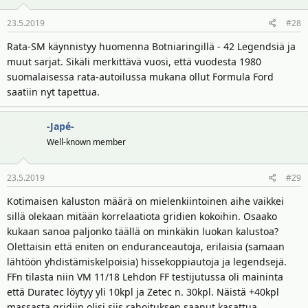
23.5.2019
#28
Rata-SM käynnistyy huomenna Botniaringillä - 42 Legendsiä ja
muut sarjat. Sikäli merkittävä vuosi, että vuodesta 1980
suomalaisessa rata-autoilussa mukana ollut Formula Ford
saatiin nyt tapettua.
-Japé-
Well-known member
23.5.2019
#29
Kotimaisen kaluston määrä on mielenkiintoinen aihe vaikkei
sillä olekaan mitään korrelaatiota gridien kokoihin. Osaako
kukaan sanoa paljonko täällä on minkäkin luokan kalustoa?
Olettaisin että eniten on enduranceautoja, erilaisia (samaan
lähtöön yhdistämiskelpoisia) hissekoppiautoja ja legendsejä.
FFn tilasta niin VM 11/18 Lehdon FF testijutussa oli maininta
että Duratec löytyy yli 10kpl ja Zetec n. 30kpl. Näistä +40kpl
massasta gridiin olisi siis rahoituksen saanut kasattua