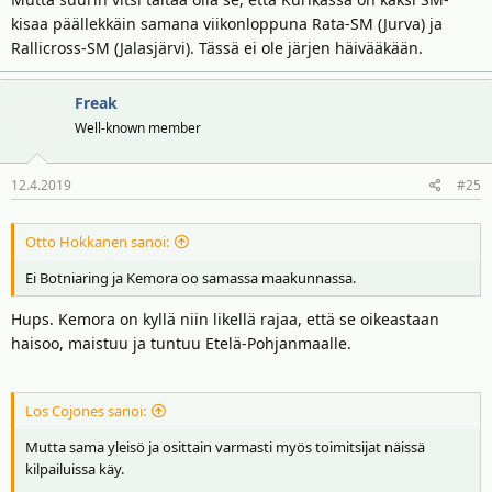
kisaa päällekkäin samana viikonloppuna Rata-SM (Jurva) ja
Rallicross-SM (Jalasjärvi). Tässä ei ole järjen häivääkään.
Freak
Well-known member
12.4.2019
#25
Otto Hokkanen sanoi:
Ei Botniaring ja Kemora oo samassa maakunnassa.
Hups. Kemora on kyllä niin likellä rajaa, että se oikeastaan
haisoo, maistuu ja tuntuu Etelä-Pohjanmaalle.
Los Cojones sanoi:
Mutta sama yleisö ja osittain varmasti myös toimitsijat näissä
kilpailuissa käy.