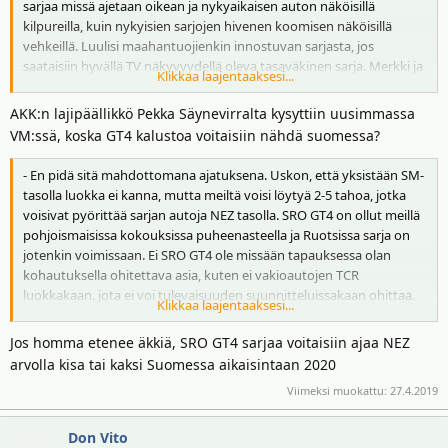
sarjaa missä ajetaan oikean ja nykyaikaisen auton näköisillä
kilpureilla, kuin nykyisien sarjojen hivenen koomisen näköisillä
vehkeillä. Luulisi maahantuojienkin innostuvan sarjasta, jos
saataisiin hyvällä TV näkyvyydellä oleva tasaväkinen sarja. Merkki ja
Klikkaa laajentaaksesi...
mallitarjontaa kyllä piisaa:
AKK:n lajipäällikkö Pekka Säynevirralta kysyttiin uusimmassa
Alfa Romeo Giulietta
VM:ssä, koska GT4 kalustoa voitaisiin nähdä suomessa?
Audi RS3
Honda Civic
- En pidä sitä mahdottomana ajatuksena. Uskon, että yksistään SM-
Hyundai i30
tasolla luokka ei kanna, mutta meiltä voisi löytyä 2-5 tahoa, jotka
KIA Cee`d
voisivat pyörittää sarjan autoja NEZ tasolla. SRO GT4 on ollut meillä
LADA Vesta
pohjoismaisissa kokouksissa puheenasteella ja Ruotsissa sarja on
Opel Astra
jotenkin voimissaan. Ei SRO GT4 ole missään tapauksessa olan
Peugeot 308
kohautuksella ohitettava asia, kuten ei vakioautojen TCR
Renault Megane
luokkakaan. jota ei voi tulevaisuuden suunnitteluissakaan ohittaa.
Klikkaa laajentaaksesi...
SEAT Cupra
Rata-autoilun koppiautoluokista juuri kyseiset luokat ovat
Subaru WRX
mielenkiintoisia ja kiehtovia
Jos homma etenee äkkiä, SRO GT4 sarjaa voitaisiin ajaa NEZ
Volkswagen Golf
arvolla kisa tai kaksi Suomessa aikaisintaan 2020
ja tälle vuodelle uusina tulokkaina saataville tulee FIAT Tipo,
Viimeksi muokattu:
27.4.2019
Lynk&Go 03 ja Renault Megane. Plus Toyota on vilautellut Corolla
TCR protoaan jo yleisölle.
Don Vito