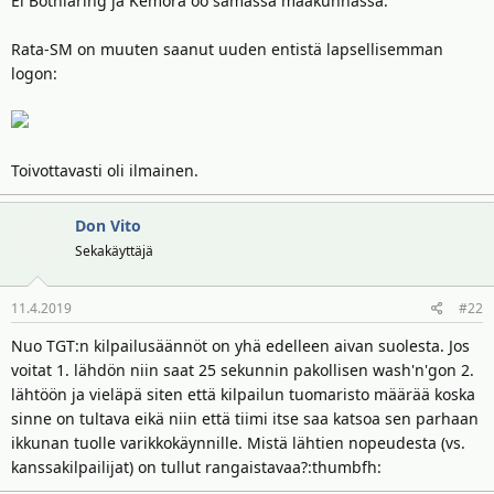
Ei Botniaring ja Kemora oo samassa maakunnassa.
t
ä
t
a
Rata-SM on muuten saanut uuden entistä lapsellisemman
j
logon:
a
Toivottavasti oli ilmainen.
Don Vito
Sekakäyttäjä
11.4.2019
#22
Nuo TGT:n kilpailusäännöt on yhä edelleen aivan suolesta. Jos
voitat 1. lähdön niin saat 25 sekunnin pakollisen wash'n'gon 2.
lähtöön ja vieläpä siten että kilpailun tuomaristo määrää koska
sinne on tultava eikä niin että tiimi itse saa katsoa sen parhaan
ikkunan tuolle varikkokäynnille. Mistä lähtien nopeudesta (vs.
kanssakilpailijat) on tullut rangaistavaa?:thumbfh: