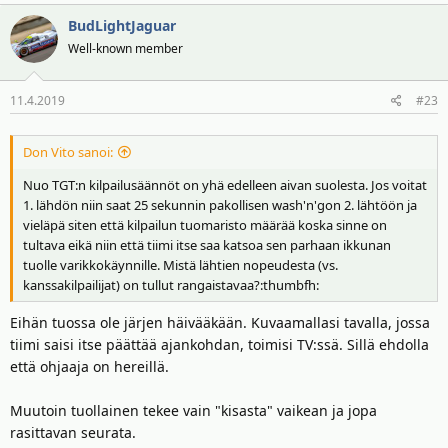
BudLightJaguar
Well-known member
11.4.2019
#23
Don Vito sanoi:
Nuo TGT:n kilpailusäännöt on yhä edelleen aivan suolesta. Jos voitat
1. lähdön niin saat 25 sekunnin pakollisen wash'n'gon 2. lähtöön ja
vieläpä siten että kilpailun tuomaristo määrää koska sinne on
tultava eikä niin että tiimi itse saa katsoa sen parhaan ikkunan
tuolle varikkokäynnille. Mistä lähtien nopeudesta (vs.
kanssakilpailijat) on tullut rangaistavaa?:thumbfh:
Eihän tuossa ole järjen häivääkään. Kuvaamallasi tavalla, jossa
tiimi saisi itse päättää ajankohdan, toimisi TV:ssä. Sillä ehdolla
että ohjaaja on hereillä.
Muutoin tuollainen tekee vain "kisasta" vaikean ja jopa
rasittavan seurata.