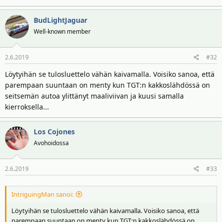
BudLightJaguar
Well-known member
2.6.2019
#32
Löytyihän se tulosluettelo vähän kaivamalla. Voisiko sanoa, että
parempaan suuntaan on menty kun TGT:n kakkoslähdössä on
seitsemän autoa ylittänyt maaliviivan ja kuusi samalla
kierroksella...
Los Cojones
Avohoidossa
2.6.2019
#33
IntriguingMan sanoi:
Löytyihän se tulosluettelo vähän kaivamalla. Voisiko sanoa, että
parempaan suuntaan on menty kun TGT:n kakkoslähdössä on