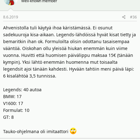
Well-known member
8.6.2019
#36
Ahvenistolla tuli käytyä ihoa käristämässä. Ei osunut
sadekuuroja kisa-aikaan. Legends-lähdöissä hyvät kisat tietty ja
bemaritkin ihan ok. Formuloilta olisin odottanu tasaisempaa
vääntöä. Oiskohan ollu yleisöä hiukan enemmän kuin viime
vuonna. Huvitti että huomisen päivälippu maksaa 15€ (tänään
kympin). Yksi lähtö enemmän huomenna mut toisaalta
legendsit ajoi tänään kahdesti. Hyvään tahtiin meni päivä läpi:
6 kisalähtöä 3,5 tunnissa.
Legends: 40 autoa
BMW: 17
V1600: 17
Formulat: 10
GT: 8
Tauko-ohjelmana oli imitaattori