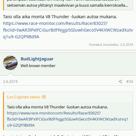
seitsemän autoa ylittänyt maaliviivan ja kuusi samalla kierroksella...
Taisi olla aika monta V8 Thunder -luokan autoa mukana.
https://www.race-monitor.com/Results/Race/83025?
fbclid=IwAR3lPxlFCiGurBdFNgjp5GIuwhGeco5V4KXWCWzadXutv
q1u9-G2QP9Bd9A
Viimeksi muokattu:
2.6.2019
BudLightJaguar
Well-known member
2.6.2019
#34
Los Cojones sanoi:
Taisi olla aika monta V8 Thunder -luokan autoa mukana.
https://www.race-monitor.com/Results/Race/83025?
fbclid=IwAR3lPxlFCiGurBdFNgjp5GIuwhGeco5V4KXWCWzadXutvq1
u9-G2QP9Bd9A