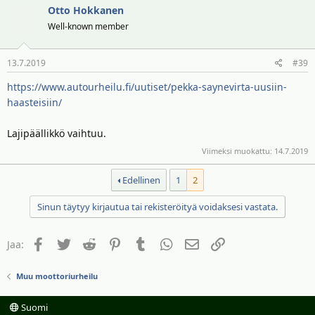
Otto Hokkanen
Well-known member
13.7.2019
#39
https://www.autourheilu.fi/uutiset/pekka-saynevirta-uusiin-
haasteisiin/
Lajipäällikkö vaihtuu.
Viimeksi muokattu:
14.7.2019
Edellinen
1
2
Sinun täytyy kirjautua tai rekisteröityä voidaksesi vastata.
Facebook
Twitter
Reddit
Pinterest
Tumblr
WhatsApp
Sähköposti
Linkki
Jaa:
Muu moottoriurheilu
Suomi