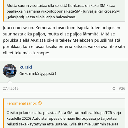
Mutta suurin vitsi taitaa olla se, että Kurikassa on kaksi SM-kisaa
päällekkäin samana viikonloppuna Rata-SM (Jurva) ja Rallicross-SM
(Jalasjärvi). Tässä ei ole järjen häivääkään.
Juuri näin se on. Kemoraan tosin toimitsijoita tulee pohjoisen
suunnasta aika paljon, mutta ei se paljoa lämmitä. Mitä se
porukka siellä AKK:ssa oikein tekee? Melekosen puusilimäistä
porukkaa, kun ei osaa kisakalenteria katsoa, vaikka ovat itse sitä
olleet tekemässä. :nope:
kurski
Oisko minkä tyyppistä ?
27.4.2019
#26
Fenomenal sanoi:
Olisiko jo korkea aika pelastaa Rata-SM tuomalla vaikkapa TCR sarja
kaudelle 2020? Autoista rupeaa olemaan Euroopassa jo tarjontaa
reilusti sekä käytettynä että uutena. Kyllä sitä mieluummin seuraa