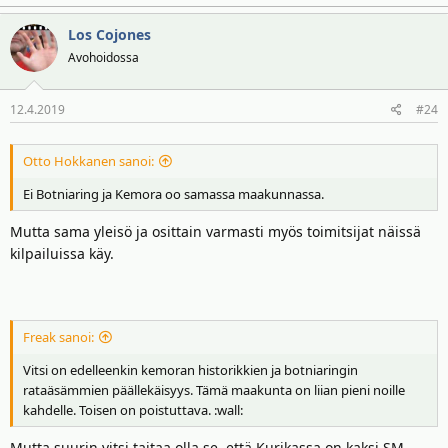
Los Cojones
Avohoidossa
12.4.2019
#24
Otto Hokkanen sanoi:
Ei Botniaring ja Kemora oo samassa maakunnassa.
Mutta sama yleisö ja osittain varmasti myös toimitsijat näissä
kilpailuissa käy.
Freak sanoi:
Vitsi on edelleenkin kemoran historikkien ja botniaringin
rataäsämmien päällekäisyys. Tämä maakunta on liian pieni noille
kahdelle. Toisen on poistuttava. :wall:
Mutta suurin vitsi taitaa olla se, että Kurikassa on kaksi SM-