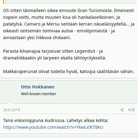
Oli sitten täsmalleen oikea ennuste Gran Turismosta. Ilmeisesti
nopein voitti, mutta muuten kisa oli hankalaselkoinen. Ja
patatylsä. Camaro ja Mersu sentään kerran iskueläisyydellä... Ja
oikeasti seitsemän toimivaa autoa - ennätysmäistä - ja
ainoastaan yksi liikkuva shikaani.
Parasta kilvanajoa tarjosivat sitten Legendsit - ja
dramatiikkaakin yli tarpeen ekalla lähtöyrityksellä.
Makkaraperunat olivat todella hyvät, katsojia säälittävän vähän.
Otto Hokkanen
Well-known member
29.6.2019
#38
Tänä viikonloppuna Audrussa. Lähetys alkaa kohta:
https://www.youtube.com/watch?v=YkwLx9tTBkU