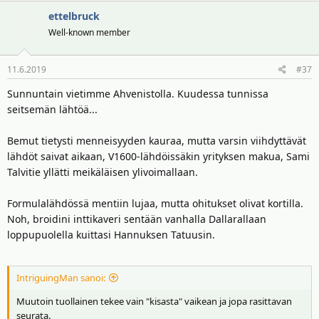
ettelbruck
Well-known member
11.6.2019
#37
Sunnuntain vietimme Ahvenistolla. Kuudessa tunnissa
seitsemän lähtöä...
Bemut tietysti menneisyyden kauraa, mutta varsin viihdyttävät
lähdöt saivat aikaan, V1600-lähdöissäkin yrityksen makua, Sami
Talvitie yllätti meikäläisen ylivoimallaan.
Formulalähdössä mentiin lujaa, mutta ohitukset olivat kortilla.
Noh, broidini inttikaveri sentään vanhalla Dallarallaan
loppupuolella kuittasi Hannuksen Tatuusin.
IntriguingMan sanoi:
Muutoin tuollainen tekee vain "kisasta" vaikean ja jopa rasittavan
seurata.