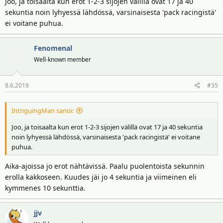
Joo, ja toisaalta kun erot 1-2-3 sijojen välillä ovat 17 ja 40
sekuntia noin lyhyessä lähdössä, varsinaisesta 'pack racingistä'
ei voitane puhua.
Fenomenal
Well-known member
8.6.2019
#35
IntriguingMan sanoi:
Joo, ja toisaalta kun erot 1-2-3 sijojen välillä ovat 17 ja 40 sekuntia
noin lyhyessä lähdössä, varsinaisesta 'pack racingistä' ei voitane
puhua.
Aika-ajoissa jo erot nähtävissä. Paalu puolentoista sekunnin
erolla kakkoseen. Kuudes jäi jo 4 sekuntia ja viimeinen eli
kymmenes 10 sekunttia.
jjv