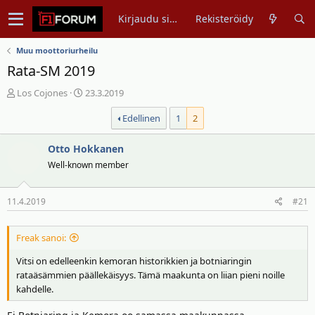
Kirjaudu sisään
Rekisteröidy
Muu moottoriurheilu
Rata-SM 2019
V
A
Los Cojones
23.3.2019
i
l
Edellinen
1
2
e
o
s
i
t
Otto Hokkanen
t
i
u
Well-known member
k
s
e
p
11.4.2019
#21
t
ä
j
i
u
v
Freak sanoi:
n
ä
Vitsi on edelleenkin kemoran historikkien ja botniaringin
a
m
rataäsämmien päällekäisyys. Tämä maakunta on liian pieni noille
l
ä
kahdelle.
o
ä
i
r