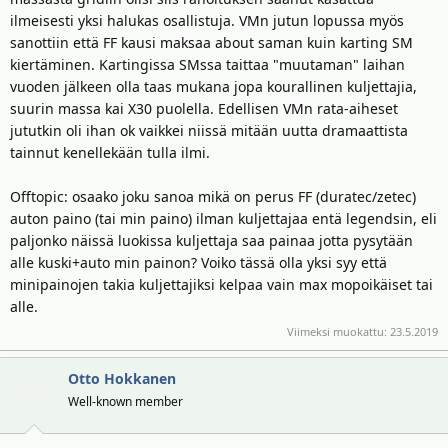
ilmeisesti yksi halukas osallistuja. VMn jutun lopussa myös
sanottiin että FF kausi maksaa about saman kuin karting SM
kiertäminen. Kartingissa SMssa taittaa "muutaman" laihan
vuoden jälkeen olla taas mukana jopa kourallinen kuljettajia,
suurin massa kai X30 puolella. Edellisen VMn rata-aiheset
jututkin oli ihan ok vaikkei niissä mitään uutta dramaattista
tainnut kenellekään tulla ilmi.
Offtopic: osaako joku sanoa mikä on perus FF (duratec/zetec)
auton paino (tai min paino) ilman kuljettajaa entä legendsin, eli
paljonko näissä luokissa kuljettaja saa painaa jotta pysytään
alle kuski+auto min painon? Voiko tässä olla yksi syy että
minipainojen takia kuljettajiksi kelpaa vain max mopoikäiset tai
alle.
Viimeksi muokattu:
23.5.2019
Otto Hokkanen
Well-known member