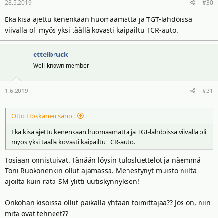
28.5.2019
#30
Eka kisa ajettu kenenkään huomaamatta ja TGT-lähdöissä
viivalla oli myös yksi täällä kovasti kaipailtu TCR-auto.
ettelbruck
Well-known member
1.6.2019
#31
Otto Hokkanen sanoi:
Eka kisa ajettu kenenkään huomaamatta ja TGT-lähdöissä viivalla oli
myös yksi täällä kovasti kaipailtu TCR-auto.
Tosiaan onnistuivat. Tänään löysin tulosluettelot ja näemmä
Toni Ruokonenkin ollut ajamassa. Menestynyt muisto niiltä
ajoilta kuin rata-SM ylitti uutiskynnyksen!
Onkohan kisoissa ollut paikalla yhtään toimittajaa?? Jos on, niin
mitä ovat tehneet??