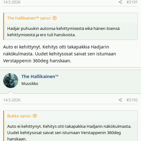
14.5.2026
#2191
t
:
The Hallikainen™ sanoi:
Hadjar puhuukin autonsa kehittymisestä eikä hänen itsensä
kehittymisestä ja ero tuli hanskoista.
Auto ei kehittynyt. Kehitys otti takapakkia Hadjarin
näkökulmasta. Uudet kehitysosat saivat sen istumaan
Verstappenin 360deg hanskaan.
The Hallikainen™
Muusikko
14.5.2026
#2192
Bukko sanoi:
Auto ei kehittynyt. Kehitys otti takapakkia Hadjarin näkökulmasta.
Uudet kehitysosat saivat sen istumaan Verstappenin 360deg
hanskaan.