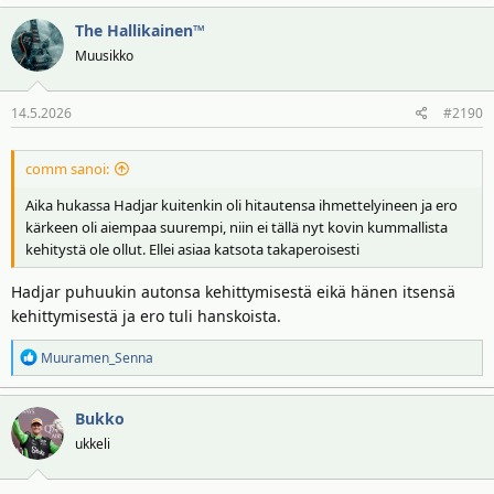
The Hallikainen™
Muusikko
14.5.2026
#2190
comm sanoi:
Aika hukassa Hadjar kuitenkin oli hitautensa ihmettelyineen ja ero
kärkeen oli aiempaa suurempi, niin ei tällä nyt kovin kummallista
kehitystä ole ollut. Ellei asiaa katsota takaperoisesti
Hadjar puhuukin autonsa kehittymisestä eikä hänen itsensä
kehittymisestä ja ero tuli hanskoista.
R
Muuramen_Senna
e
a
Bukko
k
t
ukkeli
i
o