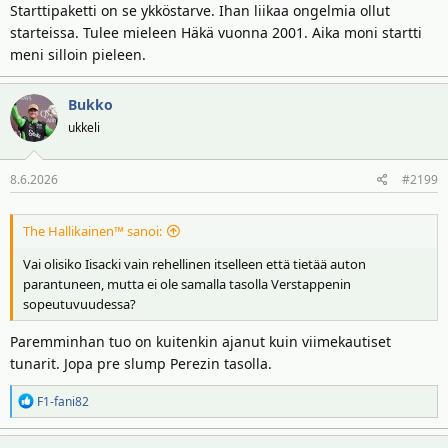
Starttipaketti on se ykköstarve. Ihan liikaa ongelmia ollut
starteissa. Tulee mieleen Häkä vuonna 2001. Aika moni startti
meni silloin pieleen.
Bukko
ukkeli
8.6.2026
#2199
The Hallikainen™ sanoi:
Vai olisiko Iisacki vain rehellinen itselleen että tietää auton
parantuneen, mutta ei ole samalla tasolla Verstappenin
sopeutuvuudessa?
Paremminhan tuo on kuitenkin ajanut kuin viimekautiset
tunarit. Jopa pre slump Perezin tasolla.
R
F1-fani82
e
a