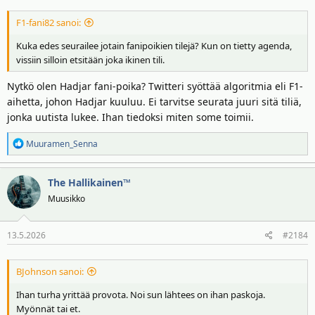
F1-fani82 sanoi:
Kuka edes seurailee jotain fanipoikien tilejä? Kun on tietty agenda,
vissiin silloin etsitään joka ikinen tili.
Nytkö olen Hadjar fani-poika? Twitteri syöttää algoritmia eli F1-
aihetta, johon Hadjar kuuluu. Ei tarvitse seurata juuri sitä tiliä,
jonka uutista lukee. Ihan tiedoksi miten some toimii.
R
Muuramen_Senna
e
a
The Hallikainen™
k
t
Muusikko
i
o
13.5.2026
#2184
t
:
BJohnson sanoi:
Ihan turha yrittää provota. Noi sun lähtees on ihan paskoja.
Myönnät tai et.