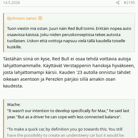
14.5.2026
#2195
BJohnson sanoi:
Tuon viestin mä ostan. Juuri näin Red Bull toimii. Erittäin nopea auto
osaavissa käsissä. Joku niiden peruskonseptissa tekee autosta
tuollaisen. Uskon että voittoja napsuu vielä tällä kaudella toiselle
kuskille.
Tästähän siinä on kyse, Red Bull ei osaa tehdä voittavia autoja
lahjattomammalle. Käyttävät Verstappenin hanskoja hyväkseen,
josta lahjattomampi kärsii. Kauden '23 autolla onnistui tähdet
oikeaan asentoon ja Perezkin pärjäsi sillä ainakin osan
kaudesta.
Wache:
“It wasn’t our intention to develop specifically for Max,” he said last
year. “But as a driver he can cope with less connected balance".
“To make a quick car, by definition you go towards this. You still
have the possibility to create an understeery car but it would be