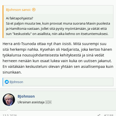
:
BJohnson sanoi:
Ai faktapohjaista?
Sä et paljon muuta tee, kuin provoat muna suorana Maxin puolesta
ja Hamiltonia vastaan. Jollet sitä pysty myöntämään, ja väität että
sun "keskustelu" on asiallista, niin aika kehno on itsetuntemuksesi.
Herra anti-Tsunoda ottaa nyt ihan iisisti. Mitä suurempi suu
sitä herkempi nahka. Kysehän oli Hadjarista, joka kertoo hänen
työkalunsa nousujohdanteisesta kehityksestä ja sinä vedät
herneen nenään kun osaat lukea vain kuka on uutisen jakanut.
En väitäkään keskusteluni olevan yhtään sen asiallisempaa kuin
sinunkaan.
R
BJohnson
e
a
BJohnson
k
t
Ukrainan aseistaja 🇺🇦
i
o
13.5.2026
#2188