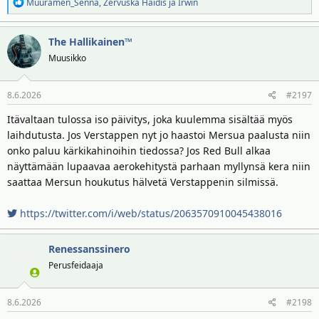
R
Muuramen_Senna
,
Zervuska Haidis
ja
Irwin
e
a
The Hallikainen™
k
t
Muusikko
i
o
8.6.2026
#2197
t
:
Itävaltaan tulossa iso päivitys, joka kuulemma sisältää myös
laihdutusta. Jos Verstappen nyt jo haastoi Mersua paalusta niin
onko paluu kärkikahinoihin tiedossa? Jos Red Bull alkaa
näyttämään lupaavaa aerokehitystä parhaan myllynsä kera niin
saattaa Mersun houkutus hälvetä Verstappenin silmissä.
https://twitter.com/i/web/status/2063570910045438016
Renessanssinero
Perusfeidaaja
8.6.2026
#2198