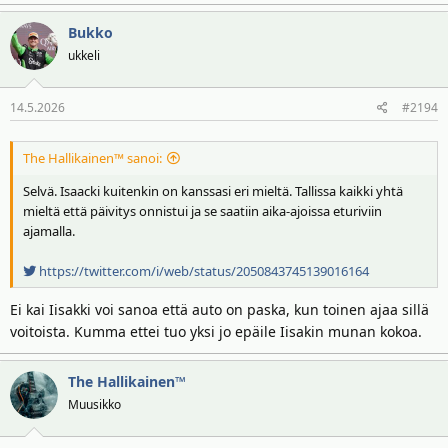
a
Bukko
k
t
ukkeli
i
o
14.5.2026
#2194
t
:
The Hallikainen™ sanoi:
Selvä. Isaacki kuitenkin on kanssasi eri mieltä. Tallissa kaikki yhtä
mieltä että päivitys onnistui ja se saatiin aika-ajoissa eturiviin
ajamalla.
https://twitter.com/i/web/status/2050843745139016164
Ei kai Iisakki voi sanoa että auto on paska, kun toinen ajaa sillä
voitoista. Kumma ettei tuo yksi jo epäile Iisakin munan kokoa.
The Hallikainen™
Muusikko