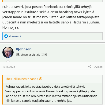
Puhuu kaveri, joka postaa facebookista tekoälyillä tehtyjä
Verstappenin itkukuvia sekä Alonso breaking news kylttejä
joiden lähde on trust me bro. Sitten kun laittaa faktapohjaista
uutisointia niin mielestäsi on laitettu sanoja Hadjarin suuhun.
Hohhoijaa.
R
Ykkösnick
e
a
BJohnson
k
t
Ukrainan aseistaja 🇺🇦
i
o
13.5.2026
#2185
t
:
The Hallikainen™ sanoi:
Puhuu kaveri, joka postaa facebookista tekoälyillä tehtyjä
Verstappenin itkukuvia sekä Alonso breaking news kylttejä joiden
lähde on trust me bro. Sitten kun laittaa faktapohjaista uutisointia
niin laitettu sanoja Hadjarin suuhun. Hohhoijaa.