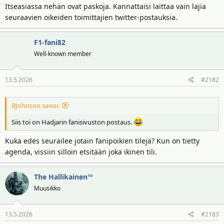
Itseasiassa nehän ovat paskoja. Kannattaisi laittaa vain lajia
i
r
seuraavien oikeiden toimittajien twitter-postauksia.
t
ä
t
a
F1-fani82
j
Well-known member
a
13.5.2026
#2182
BJohnson sanoi:
Siis toi on Hadjarin fanisivuston postaus.
Kuka edes seurailee jotain fanipoikien tilejä? Kun on tietty
agenda, vissiin silloin etsitään joka ikinen tili.
The Hallikainen™
Muusikko
13.5.2026
#2183