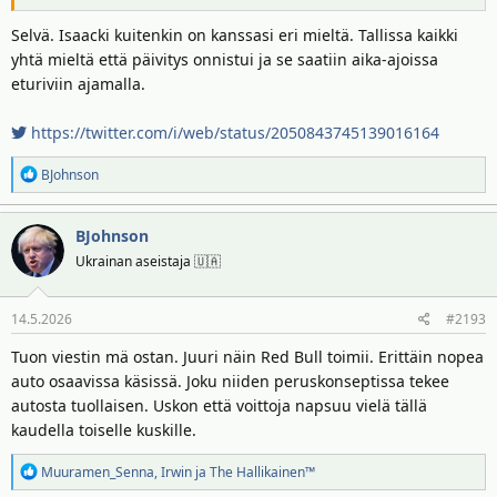
Selvä. Isaacki kuitenkin on kanssasi eri mieltä. Tallissa kaikki
yhtä mieltä että päivitys onnistui ja se saatiin aika-ajoissa
eturiviin ajamalla.
https://twitter.com/i/web/status/2050843745139016164
R
BJohnson
e
a
BJohnson
k
t
Ukrainan aseistaja 🇺🇦
i
o
14.5.2026
#2193
t
:
Tuon viestin mä ostan. Juuri näin Red Bull toimii. Erittäin nopea
auto osaavissa käsissä. Joku niiden peruskonseptissa tekee
autosta tuollaisen. Uskon että voittoja napsuu vielä tällä
kaudella toiselle kuskille.
R
Muuramen_Senna
,
Irwin
ja
The Hallikainen™
e