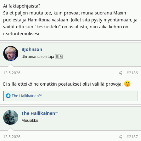
Ai faktapohjaista?
Sä et paljon muuta tee, kuin provoat muna suorana Maxin
puolesta ja Hamiltonia vastaan. Jollet sitä pysty myöntämään, ja
väität että sun "keskustelu" on asiallista, niin aika kehno on
itsetuntemuksesi.
BJohnson
Ukrainan aseistaja 🇺🇦
13.5.2026
#2186
Ei sillä etteikö ne omatkin postaukset olisi välillä provoja.
R
The Hallikainen™
e
a
The Hallikainen™
k
t
Muusikko
i
o
13.5.2026
#2187
t