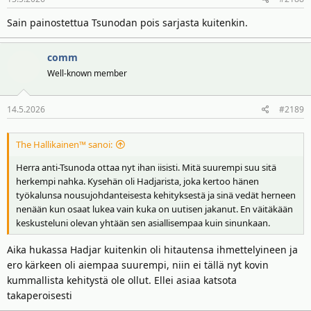
t
:
Sain painostettua Tsunodan pois sarjasta kuitenkin.
comm
Well-known member
14.5.2026
#2189
The Hallikainen™ sanoi:
Herra anti-Tsunoda ottaa nyt ihan iisisti. Mitä suurempi suu sitä
herkempi nahka. Kysehän oli Hadjarista, joka kertoo hänen
työkalunsa nousujohdanteisesta kehityksestä ja sinä vedät herneen
nenään kun osaat lukea vain kuka on uutisen jakanut. En väitäkään
keskusteluni olevan yhtään sen asiallisempaa kuin sinunkaan.
Aika hukassa Hadjar kuitenkin oli hitautensa ihmettelyineen ja
ero kärkeen oli aiempaa suurempi, niin ei tällä nyt kovin
kummallista kehitystä ole ollut. Ellei asiaa katsota
takaperoisesti