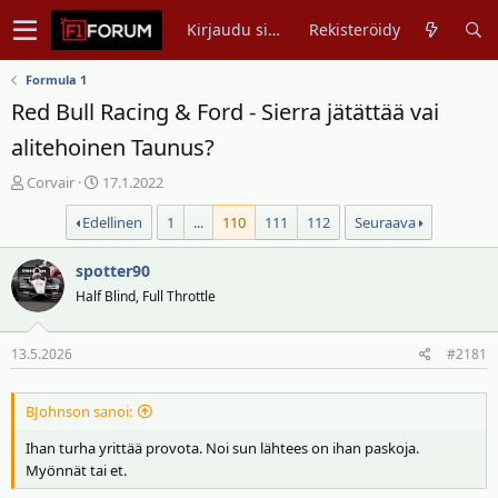
Kirjaudu sisään
Rekisteröidy
Formula 1
Red Bull Racing & Ford - Sierra jätättää vai
alitehoinen Taunus?
V
A
Corvair
17.1.2022
i
l
Edellinen
1
...
110
111
112
Seuraava
e
o
s
i
t
spotter90
t
i
u
Half Blind, Full Throttle
k
s
e
p
13.5.2026
#2181
t
ä
j
i
u
v
BJohnson sanoi:
n
ä
Ihan turha yrittää provota. Noi sun lähtees on ihan paskoja.
a
m
Myönnät tai et.
l
ä
o
ä