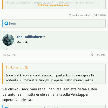
slower. Our job is to move away from this and then use the set-up
Klikkaa laajentaaksesi...
to make it quicker.”
Viimeksi muokattu:
14.5.2026
Newey:
"I think Red Bull, from what I could see, the 2024 car, and through
R
Irwin
the very last stages of 2023 started to become more difficult to
e
drive. Of course, Max could handle that. It didn't suit him but he
a
could handle it.
The Hallikainen™
k
t
Muusikko
i
o
14.5.2026
#2196
t
:
Bukko sanoi:
Ei kai Iisakki voi sanoa että auto on paska, kun toinen ajaa sillä
voitoista. Kumma ettei tuo yksi jo epäile Iisakin munan kokoa.
Vai olisiko Iisacki vain rehellinen itselleen että tietää auton
parantuneen, mutta ei ole samalla tasolla Verstappenin
sopeutuvuudessa?