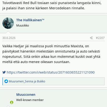
Toivottavasti Red Bull tosiaan saisi punaisesta langasta kiinni,
ja palaisi ihan sinne kärkeen Mercedeksen rinnalle.
The Hallikainen™
Muusikko
30.6.2026
#2207
Vaikka Hadjar jäi maalissa puoli minuuttia Maxista, on
päivitykset hänenkin mielestään onnistuneita ja auto selvästi
nopeutunut. Siitä onkin aikaa kun molemmat kuskit ovat yhtä
mieltä että auto menee oikeaan suuntaan.
https://twitter.com/i/web/status/2071603655221121090
R
Muuramen_Senna
ja
Bukko
e
a
Muucconen
k
t
Well-known member
i