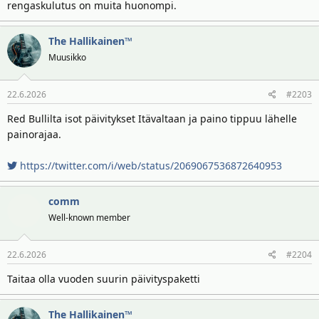
rengaskulutus on muita huonompi.
The Hallikainen™
Muusikko
22.6.2026
#2203
Red Bullilta isot päivitykset Itävaltaan ja paino tippuu lähelle
painorajaa.
https://twitter.com/i/web/status/2069067536872640953
comm
Well-known member
22.6.2026
#2204
Taitaa olla vuoden suurin päivityspaketti
The Hallikainen™