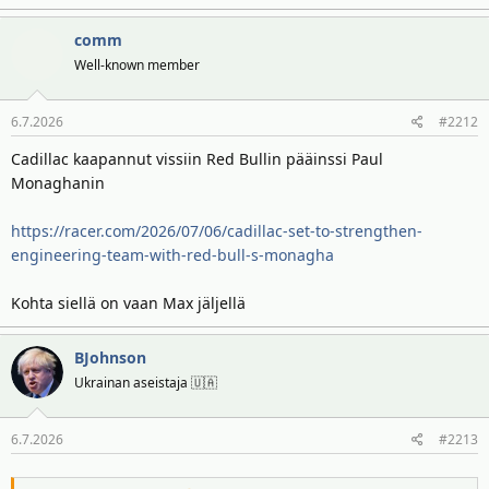
a
comm
k
t
Well-known member
i
o
6.7.2026
#2212
t
:
Cadillac kaapannut vissiin Red Bullin pääinssi Paul
Monaghanin
https://racer.com/2026/07/06/cadillac-set-to-strengthen-
engineering-team-with-red-bull-s-monagha
Kohta siellä on vaan Max jäljellä
BJohnson
Ukrainan aseistaja 🇺🇦
6.7.2026
#2213