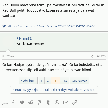
Red Bullin macarena toimii päinvastaisesti verrattuna Ferrariin.
Red Bull pohtii luopuvatko kyseisestä siivestä ja palaavat
vanhaan.
https://twitter.com/i/web/status/2074642610426146965
F1-fani82
Well-known member
8.7.2026
#2220
Onkos Hadjar pyörähdellyt "siiven takia". Onko todistetta, että
Silverstonessa siipi oli auki. Kuvista näytti olevan kiinni.
Edellinen
1
...
111
112
Seuraava
Sinun täytyy kirjautua tai rekisteröityä voidaksesi vastata.
Facebook
Twitter
Reddit
Pinterest
Tumblr
WhatsApp
Sähköposti
Linkki
Jaa: