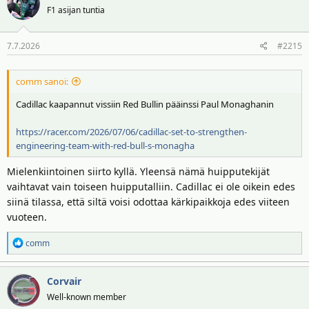
F1 asijan tuntia
7.7.2026
#2215
comm sanoi:
Cadillac kaapannut vissiin Red Bullin pääinssi Paul Monaghanin
https://racer.com/2026/07/06/cadillac-set-to-strengthen-
engineering-team-with-red-bull-s-monagha
Mielenkiintoinen siirto kyllä. Yleensä nämä huipputekijät
vaihtavat vain toiseen huipputalliin. Cadillac ei ole oikein edes
siinä tilassa, että siltä voisi odottaa kärkipaikkoja edes viiteen
vuoteen.
R
comm
e
a
Corvair
k
t
Well-known member
i