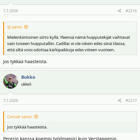
o
7.7.2026
#2216
t
:
SJ sanoi:
Mielenkiintoinen siirto kyllä. Yleensä nämä huipputekijät vaihtavat
vain toiseen huipputalliin. Cadillac ei ole oikein edes siinä tilassa,
että siltä voisi odottaa kärkipaikkoja edes viiteen vuoteen.
Jos tykkää haasteista.
Bukko
ukkeli
7.7.2026
#2217
Corvair sanoi:
Jos tykkää haasteista.
Perezin kanssa kivempi työilmapiiri kuin Verstappenin.