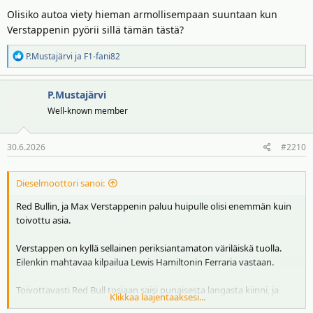
Olisiko autoa viety hieman armollisempaan suuntaan kun
Verstappenin pyörii sillä tämän tästä?
R
P.Mustajärvi
ja
F1-fani82
e
a
P.Mustajärvi
k
t
Well-known member
i
o
30.6.2026
#2210
t
:
Dieselmoottori sanoi:
Red Bullin, ja Max Verstappenin paluu huipulle olisi enemmän kuin
toivottu asia.
Verstappen on kyllä sellainen periksiantamaton väriläiskä tuolla.
Eilenkin mahtavaa kilpailua Lewis Hamiltonin Ferraria vastaan.
Toivottavasti Red Bull tosiaan saisi punaisesta langasta kiinni, ja
Klikkaa laajentaaksesi...
palaisi ihan sinne kärkeen Mercedeksen rinnalle.