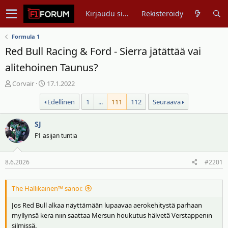
Kirjaudu sisään
Rekisteröidy
Formula 1
Red Bull Racing & Ford - Sierra jätättää vai
alitehoinen Taunus?
V
A
Corvair
17.1.2022
i
l
Edellinen
1
...
111
112
Seuraava
e
o
s
i
t
SJ
t
i
u
F1 asijan tuntia
k
s
e
p
8.6.2026
#2201
t
ä
j
i
u
v
The Hallikainen™ sanoi:
n
ä
Jos Red Bull alkaa näyttämään lupaavaa aerokehitystä parhaan
a
m
myllynsä kera niin saattaa Mersun houkutus hälvetä Verstappenin
l
ä
silmissä.
o
ä