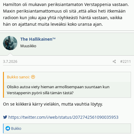
Hamilton oli mukavan periksiantamaton Verstappenia vastaan.
Maxin periksiantamattomuus oli sitä ,että alkoi heti itkemään
radioon kun joku ajaa yhtä röyhkeästi häntä vastaan, vaikka
hän on ajattanut muita leveäksi koko uransa ajan.
The Hallikainen™
Muusikko
3.7.2026
#2211
Bukko sanoi:
Olisiko autoa viety hieman armollisempaan suuntaan kun
Verstappenin pyörii sillä tämän tästä?
On se kiikkerä kärry vieläkin, mutta vauhtia löytyy.
https://twitter.com/i/web/status/2072742561090035953
R
Bukko
e