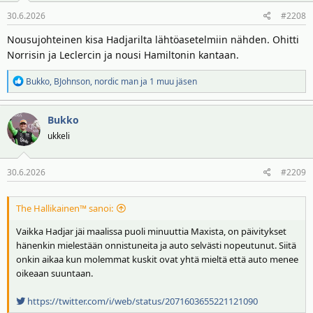
o
30.6.2026
#2208
t
:
Nousujohteinen kisa Hadjarilta lähtöasetelmiin nähden. Ohitti
Norrisin ja Leclercin ja nousi Hamiltonin kantaan.
R
Bukko
,
BJohnson
,
nordic man
ja 1 muu jäsen
e
a
Bukko
k
t
ukkeli
i
o
30.6.2026
#2209
t
:
The Hallikainen™ sanoi:
Vaikka Hadjar jäi maalissa puoli minuuttia Maxista, on päivitykset
hänenkin mielestään onnistuneita ja auto selvästi nopeutunut. Siitä
onkin aikaa kun molemmat kuskit ovat yhtä mieltä että auto menee
oikeaan suuntaan.
https://twitter.com/i/web/status/2071603655221121090