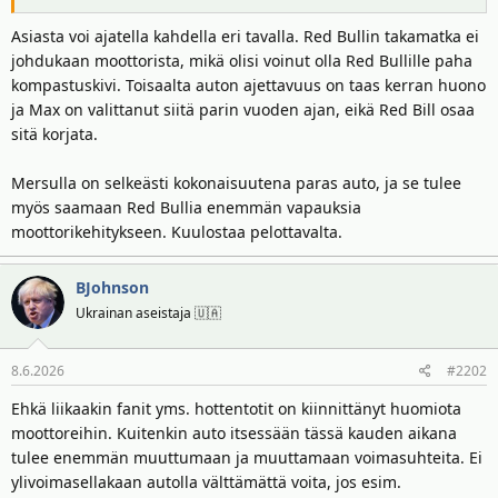
i
r
Asiasta voi ajatella kahdella eri tavalla. Red Bullin takamatka ei
t
ä
johdukaan moottorista, mikä olisi voinut olla Red Bullille paha
t
a
kompastuskivi. Toisaalta auton ajettavuus on taas kerran huono
j
ja Max on valittanut siitä parin vuoden ajan, eikä Red Bill osaa
a
sitä korjata.
Mersulla on selkeästi kokonaisuutena paras auto, ja se tulee
myös saamaan Red Bullia enemmän vapauksia
moottorikehitykseen. Kuulostaa pelottavalta.
BJohnson
Ukrainan aseistaja 🇺🇦
8.6.2026
#2202
Ehkä liikaakin fanit yms. hottentotit on kiinnittänyt huomiota
moottoreihin. Kuitenkin auto itsessään tässä kauden aikana
tulee enemmän muuttumaan ja muuttamaan voimasuhteita. Ei
ylivoimasellakaan autolla välttämättä voita, jos esim.