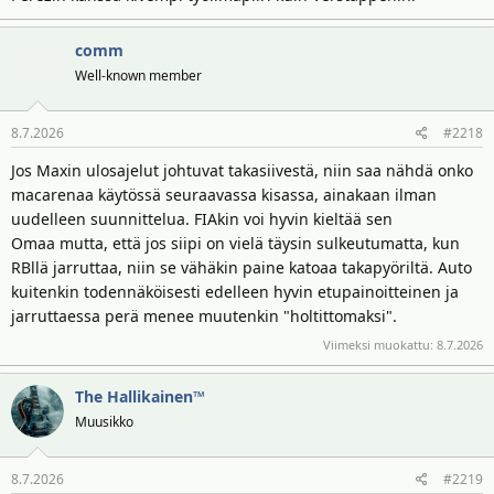
comm
Well-known member
8.7.2026
#2218
Jos Maxin ulosajelut johtuvat takasiivestä, niin saa nähdä onko
macarenaa käytössä seuraavassa kisassa, ainakaan ilman
uudelleen suunnittelua. FIAkin voi hyvin kieltää sen
Omaa mutta, että jos siipi on vielä täysin sulkeutumatta, kun
RBllä jarruttaa, niin se vähäkin paine katoaa takapyöriltä. Auto
kuitenkin todennäköisesti edelleen hyvin etupainoitteinen ja
jarruttaessa perä menee muutenkin "holtittomaksi".
Viimeksi muokattu:
8.7.2026
The Hallikainen™
Muusikko
8.7.2026
#2219