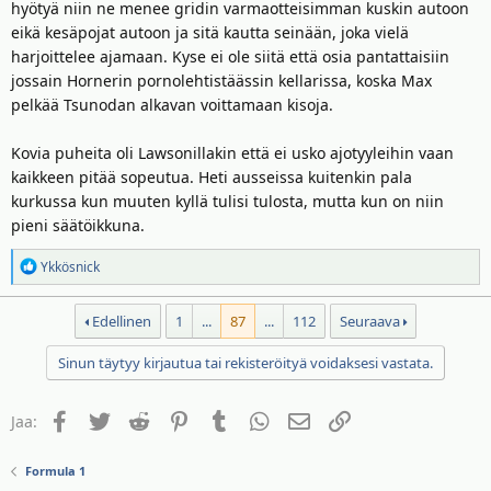
hyötyä niin ne menee gridin varmaotteisimman kuskin autoon
eikä kesäpojat autoon ja sitä kautta seinään, joka vielä
harjoittelee ajamaan. Kyse ei ole siitä että osia pantattaisiin
jossain Hornerin pornolehtistäässin kellarissa, koska Max
pelkää Tsunodan alkavan voittamaan kisoja.
Kovia puheita oli Lawsonillakin että ei usko ajotyyleihin vaan
kaikkeen pitää sopeutua. Heti ausseissa kuitenkin pala
kurkussa kun muuten kyllä tulisi tulosta, mutta kun on niin
pieni säätöikkuna.
R
Ykkösnick
e
a
Edellinen
1
...
87
...
112
Seuraava
k
t
Sinun täytyy kirjautua tai rekisteröityä voidaksesi vastata.
i
o
t
Facebook
Twitter
Reddit
Pinterest
Tumblr
WhatsApp
Sähköposti
Linkki
Jaa:
:
Formula 1