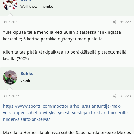
i
r
Well-known member
t
ä
t
31.7.2025
#1722
a
j
Yuki kipuaa tällä menolla Red Bullin sisäisessä rankingissä
a
korkealle; 6 kertaa peräkkäin jäänyt ilman pisteitä.
Klien taitaa pitää kärkipaikkaa 10 peräkkäisellä pisteettömällä
kisalla (2005).
Bukko
ukkeli
31.7.2025
#1723
https://www.sportti.com/moottoriurheilu/asiantuntija-max-
verstappen-lahettanyt-yksityisesti-viesteja-christian-hornerille-
niiden-sisalto-on-selva/
Maxilla ja Hornerillä oli hyvä suhde. Saas nähdä tekeekö Mekies