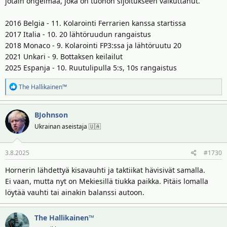
jotain ongelmaa, joka on tuohon sijoitukseen vaikuttanut.
2016 Belgia - 11. Kolarointi Ferrarien kanssa startissa
2017 Italia - 10. 20 lähtöruudun rangaistus
2018 Monaco - 9. Kolarointi FP3:ssa ja lähtöruutu 20
2021 Unkari - 9. Bottaksen keilailut
2025 Espanja - 10. Ruutulipulla 5:s, 10s rangaistus
R
The Hallikainen™
e
a
BJohnson
k
t
Ukrainan aseistaja 🇺🇦
i
o
3.8.2025
#1730
t
:
Hornerin lähdettyä kisavauhti ja taktiikat hävisivät samalla.
Ei vaan, mutta nyt on Mekiesillä tiukka paikka. Pitäis lomalla
löytää vauhti tai ainakin balanssi autoon.
The Hallikainen™