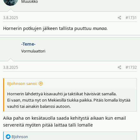
Muusikko
3.8.2025
#1731
Hornerin potkujen jälkeen tallista puuttuu
munaa.
-Teme-
Vormulaattori
3.8.2025
#1732
BJohnson sanoi:
Hornerin lähdettyä kisavauhti ja taktiikat hävisivät samalla.
Ei vaan, mutta nyt on Mekiesillä tiukka paikka. Pitäis lomalla löytää
vauhti tai ainakin balanssi autoon.
Aika paha on kesätauolla saada kehitystä aikaan kun email
servereitä myöten pitää laittaa talli lomalle
R
BJohnson