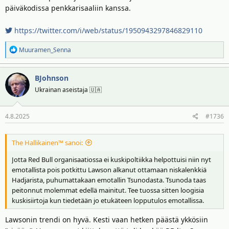
päiväkodissa penkkarisaaliin kanssa.
https://twitter.com/i/web/status/1950943297846829110
R
Muuramen_Senna
e
a
BJohnson
k
t
Ukrainan aseistaja 🇺🇦
i
o
4.8.2025
#1736
t
:
The Hallikainen™ sanoi:
Jotta Red Bull organisaatiossa ei kuskipoltiikka helpottuisi niin nyt
emotallista pois potkittu Lawson alkanut ottamaan niskalenkkiä
Hadjarista, puhumattakaan emotallin Tsunodasta. Tsunoda taas
peitonnut molemmat edellä mainitut. Tee tuossa sitten loogisia
kuskisiirtoja kun tiedetään jo etukäteen lopputulos emotallissa.
Lawsonin trendi on hyvä. Kesti vaan hetken päästä ykkösiin