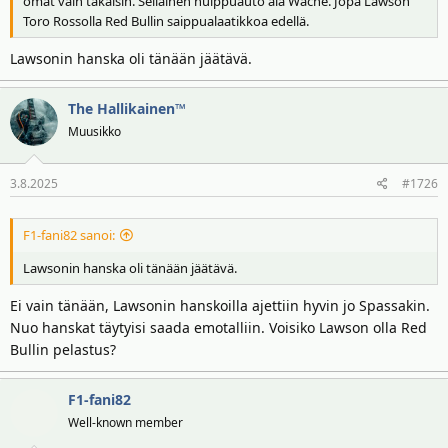
omat vain takaisin. Sellainen huippuauto ála Wache. Jopa Lawson
Toro Rossolla Red Bullin saippualaatikkoa edellä.
Lawsonin hanska oli tänään jäätävä.
The Hallikainen™
Muusikko
3.8.2025
#1726
F1-fani82 sanoi:
Lawsonin hanska oli tänään jäätävä.
Ei vain tänään, Lawsonin hanskoilla ajettiin hyvin jo Spassakin.
Nuo hanskat täytyisi saada emotalliin. Voisiko Lawson olla Red
Bullin pelastus?
F1-fani82
Well-known member