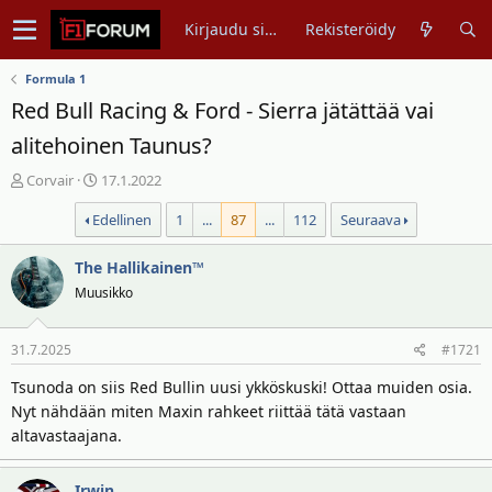
Kirjaudu sisään
Rekisteröidy
Formula 1
Red Bull Racing & Ford - Sierra jätättää vai
alitehoinen Taunus?
V
A
Corvair
17.1.2022
i
l
Edellinen
1
...
87
...
112
Seuraava
e
o
s
i
t
The Hallikainen™
t
i
u
Muusikko
k
s
e
p
31.7.2025
#1721
t
ä
j
i
Tsunoda on siis Red Bullin uusi ykköskuski! Ottaa muiden osia.
u
v
Nyt nähdään miten Maxin rahkeet riittää tätä vastaan
n
ä
altavastaajana.
a
m
l
ä
o
ä
Irwin