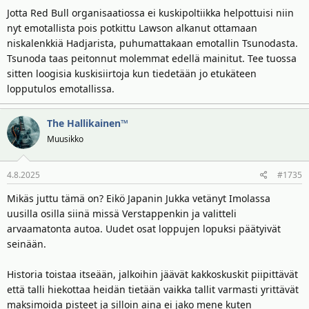
Jotta Red Bull organisaatiossa ei kuskipoltiikka helpottuisi niin
nyt emotallista pois potkittu Lawson alkanut ottamaan
niskalenkkiä Hadjarista, puhumattakaan emotallin Tsunodasta.
Tsunoda taas peitonnut molemmat edellä mainitut. Tee tuossa
sitten loogisia kuskisiirtoja kun tiedetään jo etukäteen
lopputulos emotallissa.
The Hallikainen™
Muusikko
4.8.2025
#1735
Mikäs juttu tämä on? Eikö Japanin Jukka vetänyt Imolassa
uusilla osilla siinä missä Verstappenkin ja valitteli
arvaamatonta autoa. Uudet osat loppujen lopuksi päätyivät
seinään.
Historia toistaa itseään, jalkoihin jäävät kakkoskuskit piipittävät
että talli hiekottaa heidän tietään vaikka tallit varmasti yrittävät
maksimoida pisteet ja silloin aina ei jako mene kuten