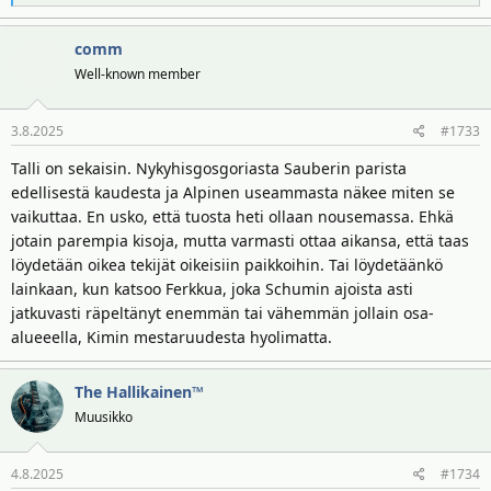
e
a
comm
k
t
Well-known member
i
o
3.8.2025
#1733
t
:
Talli on sekaisin. Nykyhisgosgoriasta Sauberin parista
edellisestä kaudesta ja Alpinen useammasta näkee miten se
vaikuttaa. En usko, että tuosta heti ollaan nousemassa. Ehkä
jotain parempia kisoja, mutta varmasti ottaa aikansa, että taas
löydetään oikea tekijät oikeisiin paikkoihin. Tai löydetäänkö
lainkaan, kun katsoo Ferkkua, joka Schumin ajoista asti
jatkuvasti räpeltänyt enemmän tai vähemmän jollain osa-
alueeella, Kimin mestaruudesta hyolimatta.
The Hallikainen™
Muusikko
4.8.2025
#1734