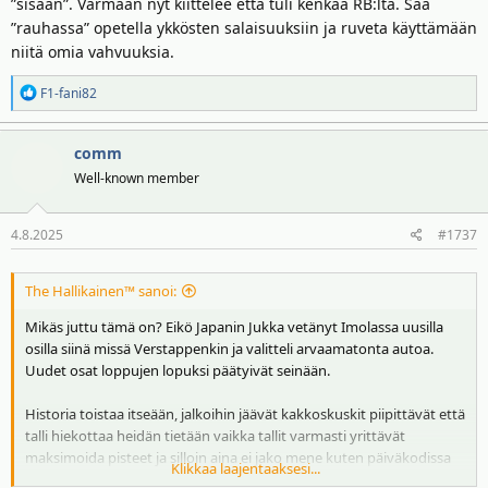
”sisään”. Varmaan nyt kiittelee että tuli kenkää RB:lta. Saa
”rauhassa” opetella ykkösten salaisuuksiin ja ruveta käyttämään
niitä omia vahvuuksia.
R
F1-fani82
e
a
comm
k
t
Well-known member
i
o
4.8.2025
#1737
t
:
The Hallikainen™ sanoi:
Mikäs juttu tämä on? Eikö Japanin Jukka vetänyt Imolassa uusilla
osilla siinä missä Verstappenkin ja valitteli arvaamatonta autoa.
Uudet osat loppujen lopuksi päätyivät seinään.
Historia toistaa itseään, jalkoihin jäävät kakkoskuskit piipittävät että
talli hiekottaa heidän tietään vaikka tallit varmasti yrittävät
maksimoida pisteet ja silloin aina ei jako mene kuten päiväkodissa
Klikkaa laajentaaksesi...
penkkarisaaliin kanssa.