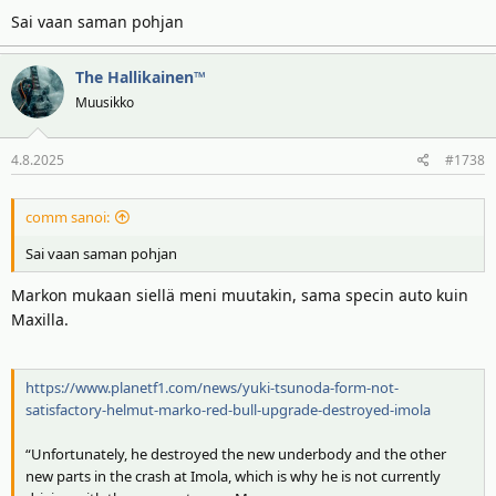
Sai vaan saman pohjan
https://twitter.com/i/web/status/1950943297846829110
The Hallikainen™
Muusikko
4.8.2025
#1738
comm sanoi:
Sai vaan saman pohjan
Markon mukaan siellä meni muutakin, sama specin auto kuin
Maxilla.
https://www.planetf1.com/news/yuki-tsunoda-form-not-
satisfactory-helmut-marko-red-bull-upgrade-destroyed-imola
“Unfortunately, he destroyed the new underbody and the other
new parts in the crash at Imola, which is why he is not currently