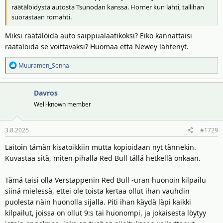
räätälöidystä autosta Tsunodan kanssa. Horner kun lähti, tallihan
suorastaan romahti.
Miksi räätälöidä auto saippualaatikoksi? Eikö kannattaisi
räätälöidä se voittavaksi? Huomaa että Newey lähtenyt.
R
Muuramen_Senna
e
a
Davros
k
t
Well-known member
i
o
3.8.2025
#1729
t
:
Laitoin tämän kisatoikkiin mutta kopioidaan nyt tännekin.
Kuvastaa sitä, miten pihalla Red Bull tällä hetkellä onkaan.
Tämä taisi olla Verstappenin Red Bull -uran huonoin kilpailu
siinä mielessä, ettei ole toista kertaa ollut ihan vauhdin
puolesta näin huonolla sijalla. Piti ihan käydä läpi kaikki
kilpailut, joissa on ollut 9:s tai huonompi, ja jokaisesta löytyy