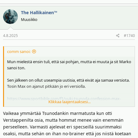
The Hallikainen™
Muusikko
4.8.2025
#1740
comm sanoi:
Mun mielestä ensin tuli, että sai pohjan, mutta ei muuta ja sit Marko
sanoi ton.
Sen jälkeen on ollut useampia uutisia, että eivät aja samaa versiota.
Tosin Max on ajanut pitkään jo eri versiolla.
https://www.sportbible.com/f1/yuki-tsunoda-confession-max-
Klikkaa laajentaaksesi...
verstappen-red-bull-car-643255-20250725
Vaikeaa ymmärtää Tsunodankin marmatusta kun otti
Verstappenilta osia, mutta hommat menee vain enemmän
perseelleen. Varmasti ajelevat eri specseillä suurimmaksi
osaksi, mutta sehän on ihan no-brainer että jos niistä koetaan