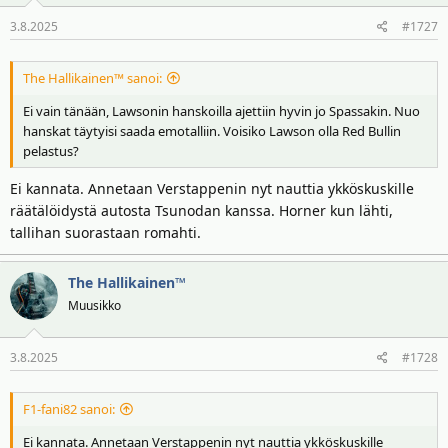
3.8.2025
#1727
The Hallikainen™ sanoi:
Ei vain tänään, Lawsonin hanskoilla ajettiin hyvin jo Spassakin. Nuo
hanskat täytyisi saada emotalliin. Voisiko Lawson olla Red Bullin
pelastus?
Ei kannata. Annetaan Verstappenin nyt nauttia ykköskuskille
räätälöidystä autosta Tsunodan kanssa. Horner kun lähti,
tallihan suorastaan romahti.
The Hallikainen™
Muusikko
3.8.2025
#1728
F1-fani82 sanoi:
Ei kannata. Annetaan Verstappenin nyt nauttia ykköskuskille