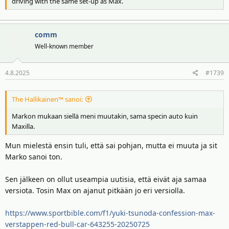
driving with the same set-up as Max.
comm
Well-known member
4.8.2025
#1739
The Hallikainen™ sanoi:
Markon mukaan siellä meni muutakin, sama specin auto kuin
Maxilla.
Mun mielestä ensin tuli, että sai pohjan, mutta ei muuta ja sit
Marko sanoi ton.
Sen jälkeen on ollut useampia uutisia, että eivät aja samaa
versiota. Tosin Max on ajanut pitkään jo eri versiolla.
https://www.sportbible.com/f1/yuki-tsunoda-confession-max-
verstappen-red-bull-car-643255-20250725