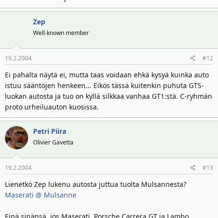
Zep
Well-known member
19.2.2004
#12
Ei pahalta näytä ei, mutta taas voidaan ehkä kysyä kuinka auto
istuu sääntöjen henkeen... Eikös tässä kuitenkin puhuta GTS-
luokan autosta ja tuo on kyllä silkkaa vanhaa GT1:stä. C-ryhmän
proto urheiluauton kuosissa.
Petri Piira
Olivier Gavetta
19.2.2004
#13
Lienetkö Zep lukenu autosta juttua tuolta Mulsannesta?
Maserati @ Mulsanne
Eipä sinänsä, jos Maserati, Porsche Carrera GT ja Lambo