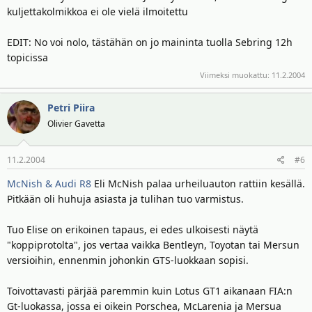
kuljettakolmikkoa ei ole vielä ilmoitettu
EDIT: No voi nolo, tästähän on jo maininta tuolla Sebring 12h
topicissa
Viimeksi muokattu:
11.2.2004
Petri Piira
Olivier Gavetta
11.2.2004
#6
McNish & Audi R8
Eli McNish palaa urheiluauton rattiin kesällä.
Pitkään oli huhuja asiasta ja tulihan tuo varmistus.
Tuo Elise on erikoinen tapaus, ei edes ulkoisesti näytä
"koppiprotolta", jos vertaa vaikka Bentleyn, Toyotan tai Mersun
versioihin, ennenmin johonkin GTS-luokkaan sopisi.
Toivottavasti pärjää paremmin kuin Lotus GT1 aikanaan FIA:n
Gt-luokassa, jossa ei oikein Porschea, McLarenia ja Mersua