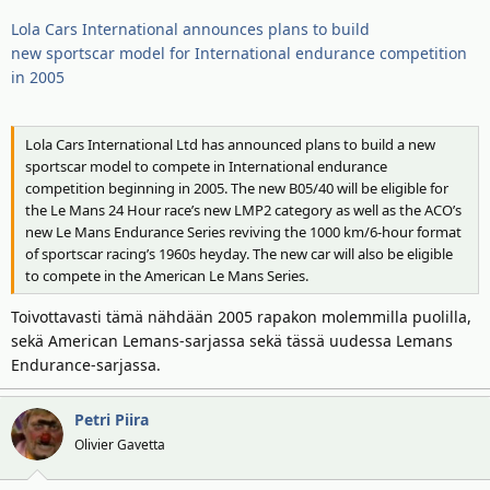
t
ä
t
Lola Cars International announces plans to build
a
new sportscar model for International endurance competition
j
in 2005
a
Lola Cars International Ltd has announced plans to build a new
sportscar model to compete in International endurance
competition beginning in 2005. The new B05/40 will be eligible for
the Le Mans 24 Hour race’s new LMP2 category as well as the ACO’s
new Le Mans Endurance Series reviving the 1000 km/6-hour format
of sportscar racing’s 1960s heyday. The new car will also be eligible
to compete in the American Le Mans Series.
Toivottavasti tämä nähdään 2005 rapakon molemmilla puolilla,
sekä American Lemans-sarjassa sekä tässä uudessa Lemans
Endurance-sarjassa.
Petri Piira
Olivier Gavetta