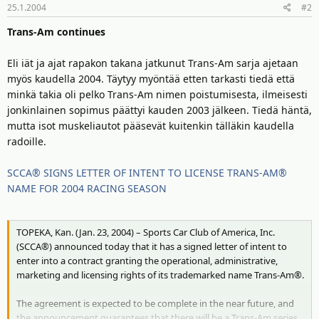
25.1.2004
#2
Trans-Am continues
Eli iät ja ajat rapakon takana jatkunut Trans-Am sarja ajetaan
myös kaudella 2004. Täytyy myöntää etten tarkasti tiedä että
minkä takia oli pelko Trans-Am nimen poistumisesta, ilmeisesti
jonkinlainen sopimus päättyi kauden 2003 jälkeen. Tiedä häntä,
mutta isot muskeliautot pääsevät kuitenkin tälläkin kaudella
radoille.
SCCA® SIGNS LETTER OF INTENT TO LICENSE TRANS-AM®
NAME FOR 2004 RACING SEASON
TOPEKA, Kan. (Jan. 23, 2004) – Sports Car Club of America, Inc.
(SCCA®) announced today that it has a signed letter of intent to
enter into a contract granting the operational, administrative,
marketing and licensing rights of its trademarked name Trans-Am®.
The agreement is expected to be complete in the near future, and
the announcement guarantees that there will be a Trans-Am series