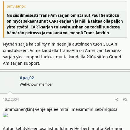
pmv sanoi:
No siis ilmeisesti Trans-Am sarjan omistanut Paul Gentilozzi
on myös sekaantunut CART-sarjaan ja näillä taitaa olla paljon
yhteistyötä. CART-sarjan tulevaisuushan on todellisuudessa
hämärän peitossa ja mukana voi mennä Trans-Am:kin.
Nythän sarja kait siirty nimineen ja autoineen tuon SCCA:n
omistukseen. Viime kaudella Trans-Am oli American Lemans-
sarjan yksi support luokka, mutta kaudella 2004 sitten Grand-
Am sarjan support.
Apa_02
Well-known member
10.2.2004
#5
Tämmöinen(kin) vehje ajelee mitä ilmeisimmin Sebringissä
Auton kehitykseen osallistuu Johnny Herbert, mutta Sebringin