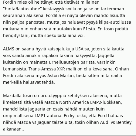
Fordin mies oli heittänyt, että tietävät millainen
"hinta/laatusuhde" kestävyyskisoilla on ja se on tarkemman
seurannan alaisena. Fordilla ei näytä olevan mahdollisuutta
niin paljoa panostaa, mutta jos haluavat pysyä kilpa-autoilussa
mukana niin onhan sitä muutakin kuin F1:stä. En tosin pidätä
hengitystäni, mutta spekuloida aina voi.
ALMS on saanu hyviä katsojalukuja USA:sa, joten sitä kautta
vois saada ainakin rapakon takana näkyvyyttä. Jaggella
kuitenkin on mainetta urheiluautojen parista, varsinkin
Lemansista. Trans-Am:ssa XKR malli on ollu kova sana. Onhan
Fordin alaisena myös Aston Martin, tiedä sitten mitä näillä
merkeillä haluavat tehdä.
Mazdalla tosin on prototyyppiä kehityksen alaisena, mutta
ilmeisesti sitä vetää Mazda North America LMP2-luokkaan,
mahdollista Jaguaria en osais nähdä muuten kuin
umpimallisena LMP1-autona. En kyl usko, että Ford haluais
nähdä Mazda vs Jaguar taisteluita, tosin olihan Audi vs Bentley
aikanaan..