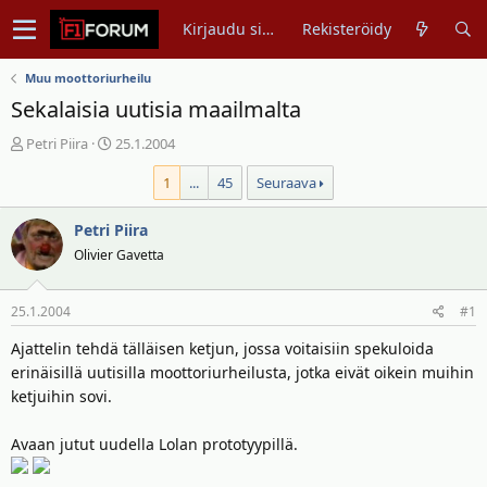
Kirjaudu sisään
Rekisteröidy
Muu moottoriurheilu
Sekalaisia uutisia maailmalta
V
A
Petri Piira
25.1.2004
i
l
1
...
45
Seuraava
e
o
s
i
t
Petri Piira
t
i
u
Olivier Gavetta
k
s
e
p
25.1.2004
#1
t
ä
j
i
Ajattelin tehdä tälläisen ketjun, jossa voitaisiin spekuloida
u
v
erinäisillä uutisilla moottoriurheilusta, jotka eivät oikein muihin
n
ä
ketjuihin sovi.
a
m
l
ä
Avaan jutut uudella Lolan prototyypillä.
o
ä
i
r