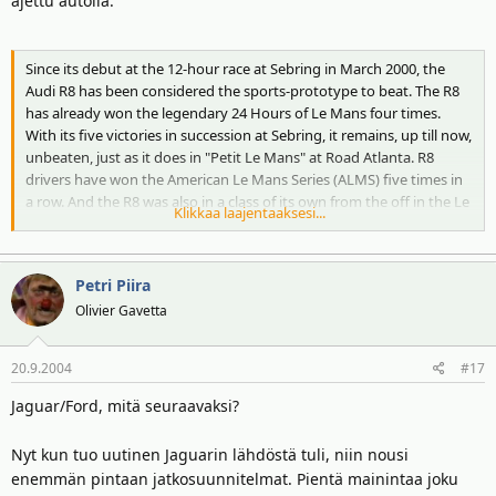
ajettu autolla.
Since its debut at the 12-hour race at Sebring in March 2000, the
Audi R8 has been considered the sports-prototype to beat. The R8
has already won the legendary 24 Hours of Le Mans four times.
With its five victories in succession at Sebring, it remains, up till now,
unbeaten, just as it does in "Petit Le Mans" at Road Atlanta. R8
drivers have won the American Le Mans Series (ALMS) five times in
a row. And the R8 was also in a class of its own from the off in the Le
Klikkaa laajentaaksesi...
Mans Endurance Series (LMES) held for the first time in 2004.
Petri Piira
Olivier Gavetta
20.9.2004
#17
Jaguar/Ford, mitä seuraavaksi?
Nyt kun tuo uutinen Jaguarin lähdöstä tuli, niin nousi
enemmän pintaan jatkosuunnitelmat. Pientä mainintaa joku