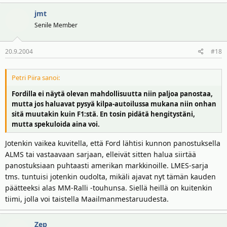
jmt
Senile Member
20.9.2004
#18
Petri Piira sanoi:
Fordilla ei näytä olevan mahdollisuutta niin paljoa panostaa,
mutta jos haluavat pysyä kilpa-autoilussa mukana niin onhan
sitä muutakin kuin F1:stä. En tosin pidätä hengitystäni,
mutta spekuloida aina voi.
Jotenkin vaikea kuvitella, että Ford lähtisi kunnon panostuksella
ALMS tai vastaavaan sarjaan, elleivät sitten halua siirtää
panostuksiaan puhtaasti amerikan markkinoille. LMES-sarja
tms. tuntuisi jotenkin oudolta, mikäli ajavat nyt tämän kauden
päätteeksi alas MM-Ralli -touhunsa. Siellä heillä on kuitenkin
tiimi, jolla voi taistella Maailmanmestaruudesta.
Zep