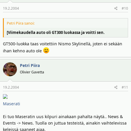
19.2.2004
#10
Petri Piira sanoi:
[Viimekaudella auto oli GT300 luokassa ja voitti sen.
GT500-luokka taas voitettiin Nismo Skylinellä, joten ei sekään
ihan kehno auto ole
Petri Piira
Olivier Gavetta
19.2.2004
#11
Maserati
Ei tuo Maseratin uus kilpuri ainakaan pahalta näytä.. News &
Events -> News. Tuolla on juttua testeistä, ainakin vaihtelevissa
keleissä saaneet ajaa.