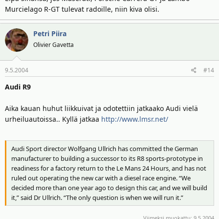
Murcielago R-GT tulevat radoille, niin kiva olisi.
Petri Piira
Olivier Gavetta
9.5.2004
#14
Audi R9
Aika kauan huhut liikkuivat ja odotettiin jatkaako Audi vielä
urheiluautoissa.. Kyllä jatkaa
http://www.lmsr.net/
Audi Sport director Wolfgang Ullrich has committed the German
manufacturer to building a successor to its R8 sports-prototype in
readiness for a factory return to the Le Mans 24 Hours, and has not
ruled out operating the new car with a diesel race engine. “We
decided more than one year ago to design this car, and we will build
it,” said Dr Ullrich. “The only question is when we will run it.”
Viimeksi muokattu:
9.5.2004