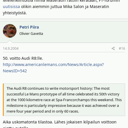
Mielenkiintoisia nimiä Maseratin rattiin kerätään, F1-forumin
Fisichella told Italian magazine Il Resto del Carlino: "I am available
uutisissa
olikin aiemmin juttua Mika Salon ja Maseratin
and I'm very interested by the proposal."
yhteistyöstä.
Salo, who raced in Champ Cars last year, will get his first run in the
MC12 at Monza on June 8-10, but has already tested a Ferrari 575 at
Petri Piira
Paul Ricard.
Olivier Gavetta
The V12-engined MC12's arrival in the series is likely to cause
14.9.2004
#16
consternation at Imola as the mid-engined supercar seems set to
be run from an in-house motorsport facility, which runs against the
50. voitto Audi R8:lle.
spirit of the series.
http://www.americanlemans.com/News/Article.aspx?
NewsID=542
Fisichella had also been expected to test for Ferrari's F1 team, but
the Italian continues to be frustrated in his efforts to drive for the
team. Ferrari's technical director Ross Brawn explained: "Technically
The Audi R8 continues to write motorsport history: The most
there just has not been an opportunity for him to run, so from the
successful Le Mans prototype of all time celebrated its 50th victory
point of view of the programme we have there has not been a
at the 1000 kilometre race at Spa-Francorchamps this weekend. This
convenient time for him to run."
milestone is particularly impressive because it was achieved over a
mere four year period and in only 60 races.
Aika uskomatonta tilastoa. Lähes jokaisen kilpailun voittoon