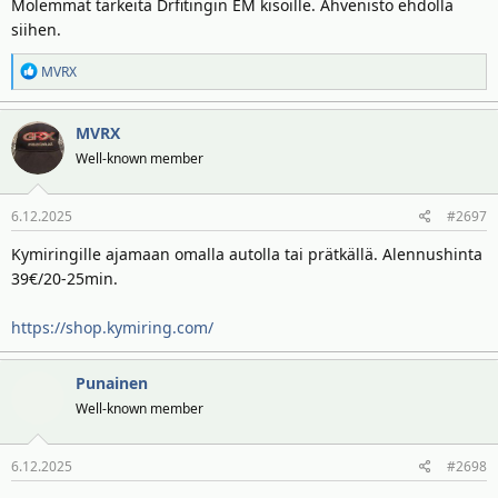
Molemmat tärkeitä Drfitingin EM kisoille. Ahvenisto ehdolla
siihen.
R
MVRX
e
a
MVRX
k
t
Well-known member
i
o
6.12.2025
#2697
t
:
Kymiringille ajamaan omalla autolla tai prätkällä. Alennushinta
39€/20-25min.
https://shop.kymiring.com/
Punainen
Well-known member
6.12.2025
#2698