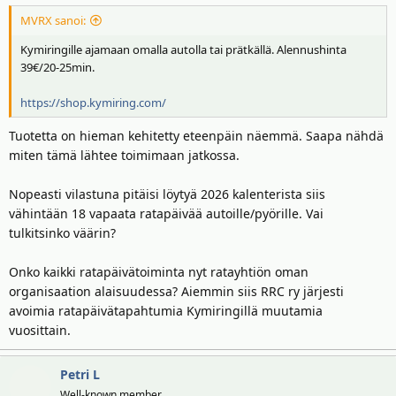
MVRX sanoi:
Kymiringille ajamaan omalla autolla tai prätkällä. Alennushinta
39€/20-25min.
https://shop.kymiring.com/
Tuotetta on hieman kehitetty eteenpäin näemmä. Saapa nähdä
miten tämä lähtee toimimaan jatkossa.
Nopeasti vilastuna pitäisi löytyä 2026 kalenterista siis
vähintään 18 vapaata ratapäivää autoille/pyörille. Vai
tulkitsinko väärin?
Onko kaikki ratapäivätoiminta nyt ratayhtiön oman
organisaation alaisuudessa? Aiemmin siis RRC ry järjesti
avoimia ratapäivätapahtumia Kymiringillä muutamia
vuosittain.
Petri L
Well-known member