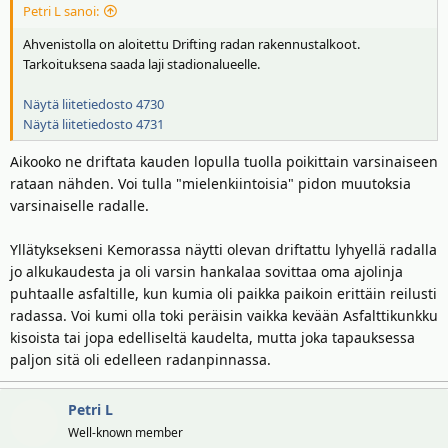
Petri L sanoi:
Ahvenistolla on aloitettu Drifting radan rakennustalkoot.
Tarkoituksena saada laji stadionalueelle.
Näytä liitetiedosto 4730
Näytä liitetiedosto 4731
Aikooko ne driftata kauden lopulla tuolla poikittain varsinaiseen
rataan nähden. Voi tulla "mielenkiintoisia" pidon muutoksia
varsinaiselle radalle.
Yllätyksekseni Kemorassa näytti olevan driftattu lyhyellä radalla
jo alkukaudesta ja oli varsin hankalaa sovittaa oma ajolinja
puhtaalle asfaltille, kun kumia oli paikka paikoin erittäin reilusti
radassa. Voi kumi olla toki peräisin vaikka kevään Asfalttikunkku
kisoista tai jopa edelliseltä kaudelta, mutta joka tapauksessa
paljon sitä oli edelleen radanpinnassa.
Petri L
Well-known member