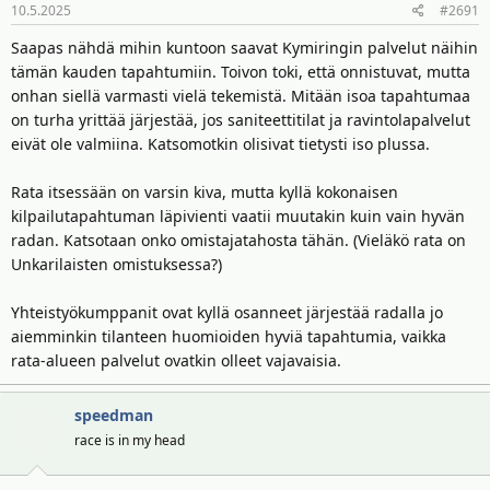
10.5.2025
#2691
Saapas nähdä mihin kuntoon saavat Kymiringin palvelut näihin
tämän kauden tapahtumiin. Toivon toki, että onnistuvat, mutta
onhan siellä varmasti vielä tekemistä. Mitään isoa tapahtumaa
on turha yrittää järjestää, jos saniteettitilat ja ravintolapalvelut
eivät ole valmiina. Katsomotkin olisivat tietysti iso plussa.
Rata itsessään on varsin kiva, mutta kyllä kokonaisen
kilpailutapahtuman läpivienti vaatii muutakin kuin vain hyvän
radan. Katsotaan onko omistajatahosta tähän. (Vieläkö rata on
Unkarilaisten omistuksessa?)
Yhteistyökumppanit ovat kyllä osanneet järjestää radalla jo
aiemminkin tilanteen huomioiden hyviä tapahtumia, vaikka
rata-alueen palvelut ovatkin olleet vajavaisia.
speedman
race is in my head