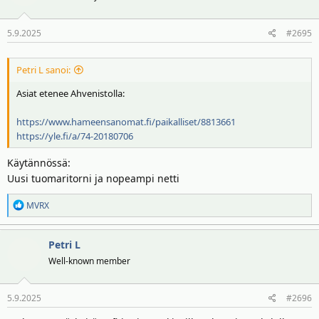
i
o
5.9.2025
#2695
t
:
Petri L sanoi:
Asiat etenee Ahvenistolla:
https://www.hameensanomat.fi/paikalliset/8813661
https://yle.fi/a/74-20180706
Käytännössä:
Uusi tuomaritorni ja nopeampi netti
R
MVRX
e
a
Petri L
k
t
Well-known member
i
o
5.9.2025
#2696
t
: