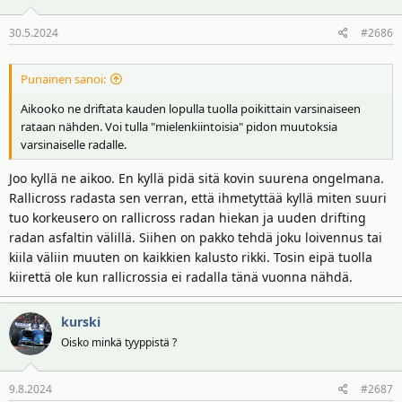
30.5.2024
#2686
Punainen sanoi:
Aikooko ne driftata kauden lopulla tuolla poikittain varsinaiseen
rataan nähden. Voi tulla "mielenkiintoisia" pidon muutoksia
varsinaiselle radalle.
Joo kyllä ne aikoo. En kyllä pidä sitä kovin suurena ongelmana.
Rallicross radasta sen verran, että ihmetyttää kyllä miten suuri
tuo korkeusero on rallicross radan hiekan ja uuden drifting
radan asfaltin välillä. Siihen on pakko tehdä joku loivennus tai
kiila väliin muuten on kaikkien kalusto rikki. Tosin eipä tuolla
kiirettä ole kun rallicrossia ei radalla tänä vuonna nähdä.
kurski
Oisko minkä tyyppistä ?
9.8.2024
#2687