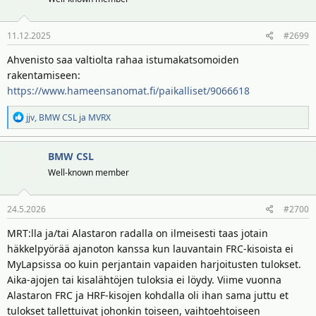
11.12.2025
#2699
Ahvenisto saa valtiolta rahaa istumakatsomoiden
rakentamiseen:
https://www.hameensanomat.fi/paikalliset/9066618
R
jjv
,
BMW CSL
ja
MVRX
e
a
BMW CSL
k
t
Well-known member
i
o
24.5.2026
#2700
t
:
MRT:lla ja/tai Alastaron radalla on ilmeisesti taas jotain
häkkelpyörää ajanoton kanssa kun lauvantain FRC-kisoista ei
MyLapsissa oo kuin perjantain vapaiden harjoitusten tulokset.
Aika-ajojen tai kisalähtöjen tuloksia ei löydy. Viime vuonna
Alastaron FRC ja HRF-kisojen kohdalla oli ihan sama juttu et
tulokset tallettuivat johonkin toiseen, vaihtoehtoiseen