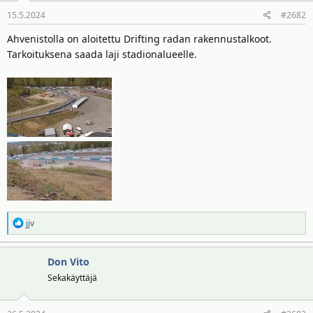
t
ä
15.5.2024
#2682
t
a
Ahvenistolla on aloitettu Drifting radan rakennustalkoot.
j
Tarkoituksena saada laji stadionalueelle.
a
R
jjv
e
a
Don Vito
k
t
Sekakäyttäjä
i
o