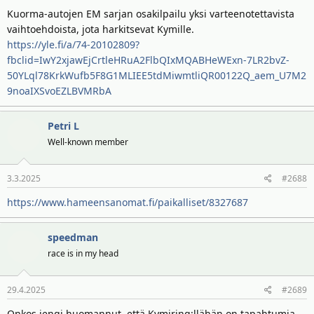
Kuorma-autojen EM sarjan osakilpailu yksi varteenotettavista
vaihtoehdoista, jota harkitsevat Kymille.
https://yle.fi/a/74-20102809?
fbclid=IwY2xjawEjCrtleHRuA2FlbQIxMQABHeWExn-7LR2bvZ-
50YLql78KrkWufb5F8G1MLIEE5tdMiwmtliQR00122Q_aem_U7M2
9noaIXSvoEZLBVMRbA
Petri L
Well-known member
3.3.2025
#2688
https://www.hameensanomat.fi/paikalliset/8327687
speedman
race is in my head
29.4.2025
#2689
Onkos jengi huomannut, että Kymiring:llähän on tapahtumia