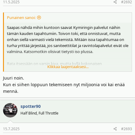
11.5.2025
#2692
Punainen sanoi:
Saapas nähdä mihin kuntoon saavat Kymiringin palvelut näihin
tämän kauden tapahtumiin. Toivon toki, että onnistuvat, mutta
onhan siellä varmasti vielä tekemistä. Mitään isoa tapahtumaa on
turha yrittää järjestää, jos saniteettitilat ja ravintolapalvelut eivät ole
valmiina. Katsomotkin olisivat tietysti iso plussa.
Rata itsessään on varsin kiva, mutta kyllä kokonaisen
Klikkaa laajentaaksesi...
kilpailutapahtuman läpivienti vaatii muutakin kuin vain hyvän
radan. Katsotaan onko omistajatahosta tähän. (Vieläkö rata on
Juuri noin.
Unkarilaisten omistuksessa?)
Kun ei siihen loppuun tekemiseen nyt miljoonia voi kai enää
mennä.
Yhteistyökumppanit ovat kyllä osanneet järjestää radalla jo
aiemminkin tilanteen huomioiden hyviä tapahtumia, vaikka rata-
alueen palvelut ovatkin olleet vajavaisia.
spotter90
Half Blind, Full Throttle
15.7.2025
#2693