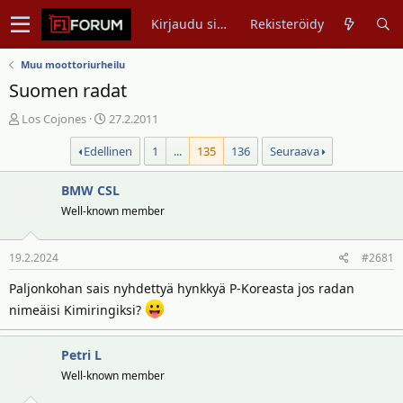
Kirjaudu sisään
Rekisteröidy
Muu moottoriurheilu
Suomen radat
V
A
Los Cojones
27.2.2011
i
l
Edellinen
1
...
135
136
Seuraava
e
o
s
i
t
BMW CSL
t
i
u
Well-known member
k
s
e
p
19.2.2024
#2681
t
ä
j
i
Paljonkohan sais nyhdettyä hynkkyä P-Koreasta jos radan
u
v
nimeäisi Kimiringiksi?
n
ä
a
m
l
ä
Petri L
o
ä
Well-known member
i
r