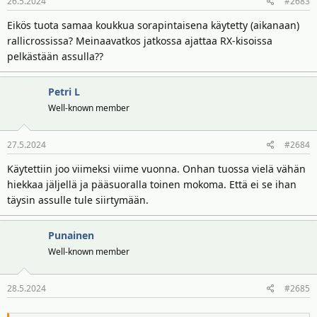
26.5.2024
#2683
t
:
Eikös tuota samaa koukkua sorapintaisena käytetty (aikanaan)
rallicrossissa? Meinaavatkos jatkossa ajattaa RX-kisoissa
pelkästään assulla??
Petri L
Well-known member
27.5.2024
#2684
Käytettiin joo viimeksi viime vuonna. Onhan tuossa vielä vähän
hiekkaa jäljellä ja pääsuoralla toinen mokoma. Että ei se ihan
täysin assulle tule siirtymään.
Punainen
Well-known member
28.5.2024
#2685