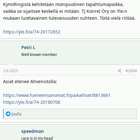
KymiRingistä kehitetään monipuolinen tapahtumapaikka,
vaikka se sijaitsee keskellä ei mitään. TJ Konrel Öry on Yle:n
mukaan luottavainen tulevaisuuden suhteen. Töitä vielä riittää.
https://yle.fi/a/74-20172652
Petri L
Well-known member
3.9.2025
#2694
Asiat etenee Ahvenistolla:
https://www.hameensanomat.fi/paikalliset/8813661
https://yle.fi/a/74-20180706
R
JuuZa
e
a
speedman
k
t
race is in my head