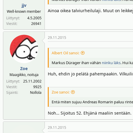
jjv
Ainoa oikea talviurheilulaji. Muut on leikke
Well-known member
Liittynyt
4.5.2005
Viestit
26941
29.11.2015
Albert Oil sanoi:
Markus Dürager ihan vähän
niinku läks
. Hui 
Zoe
Huh, ehdin jo pelätä pahempaakin. Vilkuili
Maagikko, noituja
Liittynyt
25.11.2002
Viestit
9925
Zoe sanoi:
Sijainti
Nollola
Entä miten sujuu Andreas Romarin paluu rintei
Noh… Sijoitus 52. Ehjänä maaliin sentään.
29.11.2015