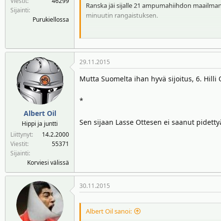
Viestit
46299
Ranska jäi sijalle 21 ampumahiihdon maailmanc
Sijainti
minuutin rangaistuksen.
Purukiellossa
Rangaistuksen syy löytyy Fourcaden emämunau
varapatruuna.
29.11.2015
Lisäksi Fourcaden olisi pitänyt kiertää sakkori
Mutta Suomelta ihan hyvä sijoitus, 6. Hilli O
*
Albert Oil
Sen sijaan Lasse Ottesen ei saanut pidet
Hippi ja juntti
Liittynyt
14.2.2000
Viestit
55371
Sijainti
Korviesi välissä
30.11.2015
Albert Oil sanoi: