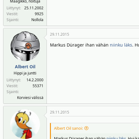
Maagikko, noituja
n
ä
Liittynyt
25.11.2002
a
m
Viestit
9925
l
ä
Sijainti
Nollola
o
ä
i
r
29.11.2015
t
ä
t
Markus Dürager ihan vähän
niinku läks
. H
a
j
a
Albert Oil
Hippi ja juntti
Liittynyt
14.2.2000
Viestit
55371
Sijainti
Korviesi välissä
29.11.2015
Albert Oil sanoi:
Markus Dürager ihan vähän
niinku läks
. Hui k