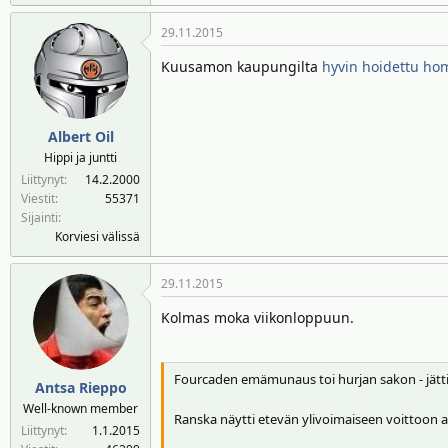
29.11.2015
Kuusamon kaupungilta
hyvin hoidettu h
Albert Oil
Hippi ja juntti
Liittynyt
14.2.2000
Viestit
55371
Sijainti
Korviesi välissä
29.11.2015
Kolmas moka viikonloppuun.
Fourcaden emämunaus toi hurjan sakon - jätt
Antsa Rieppo
Well-known member
Ranska näytti etevän ylivoimaiseen voittoon
Liittynyt
1.1.2015