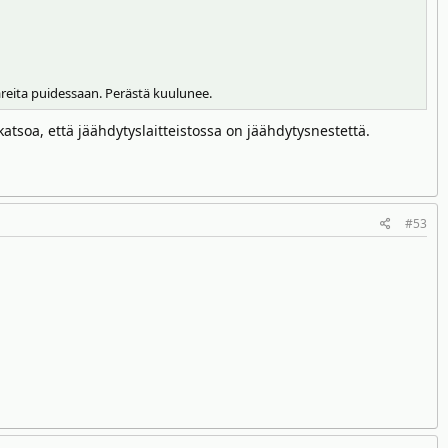
reita puidessaan. Perästä kuulunee.
atsoa, että jäähdytyslaitteistossa on jäähdytysnestettä.
#53