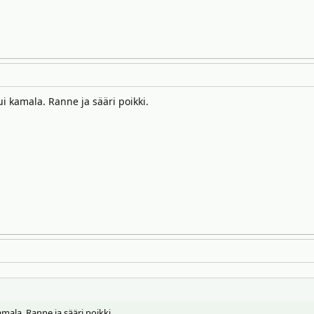
ui kamala. Ranne ja sääri poikki.
amala. Ranne ja sääri poikki.