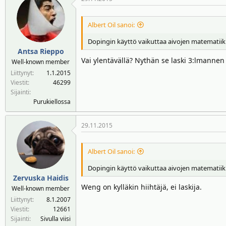
Albert Oil sanoi:
Dopingin käyttö vaikuttaa aivojen matematiikk
Antsa Rieppo
Vai ylentävällä? Nythän se laski 3:lmannen 
Well-known member
Liittynyt
1.1.2015
Viestit
46299
Sijainti
Purukiellossa
29.11.2015
Albert Oil sanoi:
Dopingin käyttö vaikuttaa aivojen matematiikk
Zervuska Haidis
Weng on kylläkin hiihtäjä, ei laskija.
Well-known member
Liittynyt
8.1.2007
Viestit
12661
Sijainti
Sivulla viisi