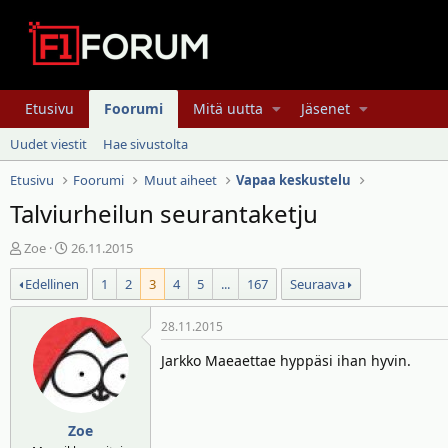
Etusivu
Foorumi
Mitä uutta
Jäsenet
Uudet viestit
Hae sivustolta
Etusivu
Foorumi
Muut aiheet
Vapaa keskustelu
Talviurheilun seurantaketju
V
A
Zoe
26.11.2015
i
l
Edellinen
1
2
3
4
5
...
167
Seuraava
e
o
s
i
t
t
28.11.2015
i
u
Jarkko Maeaettae hyppäsi ihan hyvin.
k
s
e
p
t
ä
j
i
Zoe
u
v