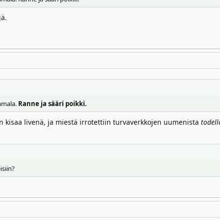
jä.
kamala.
Ranne ja sääri poikki.
n kisaa livenä, ja miestä irrotettiin turvaverkkojen uumenista
todell
siin?