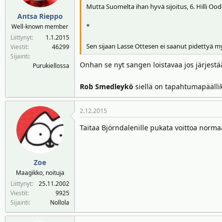
Mutta Suomelta ihan hyvä sijoitus, 6. Hilli Ooden
Antsa Rieppo
*
Well-known member
Liittynyt
1.1.2015
Sen sijaan Lasse Ottesen ei saanut pidettyä 
Viestit
46299
Sijainti
Onhan se nyt sangen loistavaa jos järjestä
Purukiellossa
Rob Smedleykö
siellä on tapahtumapäälli
2.12.2015
Taitaa Björndalenille pukata voittoa norm
Zoe
Maagikko, noituja
Liittynyt
25.11.2002
Viestit
9925
Sijainti
Nollola