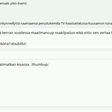
salo ylitti itsens'.
myrkynniellyttä naamaansa peruslukemilla TV-haastattelussa Kuusamon tuna
ä kerran vuodessa maailmancup osakilpailun eikä viitsi sen vertaa k
kkönä?:doubtful:
aalimatkan kisassa. :thumbup: