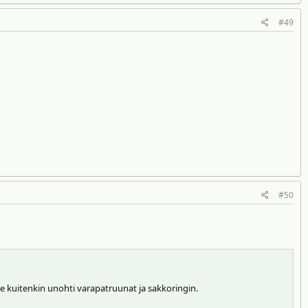
#49
#50
 kuitenkin unohti varapatruunat ja sakkoringin.