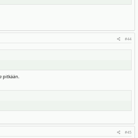
#44
a
pitkään.
#45