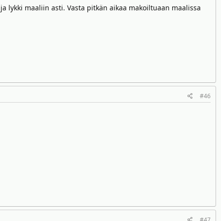
ja lykki maaliin asti. Vasta pitkän aikaa makoiltuaan maalissa
#46
#47