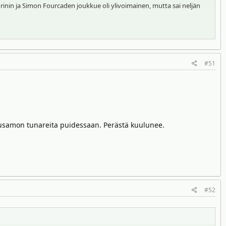
inin ja Simon Fourcaden joukkue oli ylivoimainen, mutta sai neljän
atruunaa käyttämättä. Tästä rangaistaan kahdella minuutilla per
#51
uusamon tunareita puidessaan. Perästä kuulunee.
#52