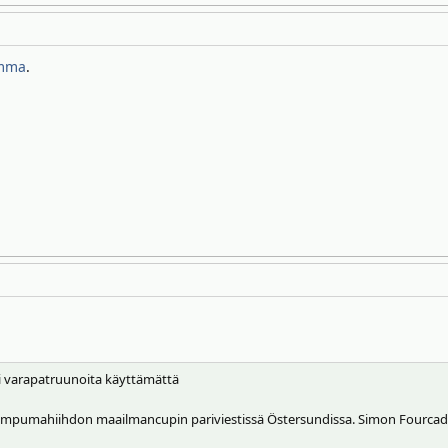
omma
.
i varapatruunoita käyttämättä
 ampumahiihdon maailmancupin pariviestissä Östersundissa. Simon Fourcade