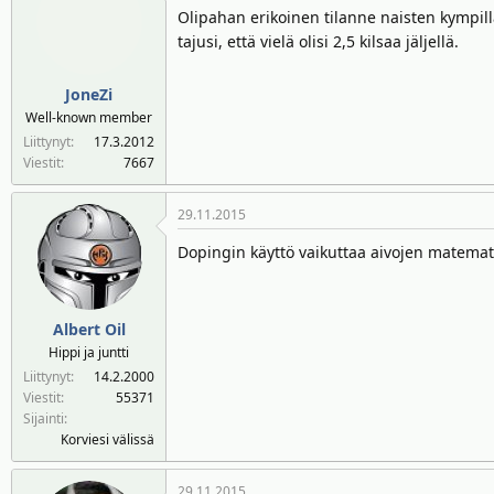
Olipahan erikoinen tilanne naisten kympillä
tajusi, että vielä olisi 2,5 kilsaa jäljellä.
JoneZi
Well-known member
Liittynyt
17.3.2012
Viestit
7667
29.11.2015
Dopingin käyttö vaikuttaa aivojen matemati
Albert Oil
Hippi ja juntti
Liittynyt
14.2.2000
Viestit
55371
Sijainti
Korviesi välissä
29.11.2015