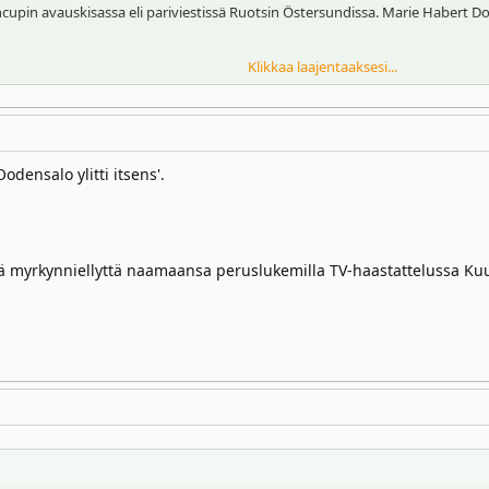
upin avauskisassa eli pariviestissä Ruotsin Östersundissa. Marie Habert Dor
Klikkaa laajentaaksesi...
ksesta. Ranskalainen jätti ensimmäisen osuuden pystypaikalla kaksi varap
nki kerran, mutta jostain syystä ranskalainen lähti suoraan vaihtoon.
odensalo ylitti itsens'.
tyä myrkynniellyttä naamaansa peruslukemilla TV-haastattelussa K