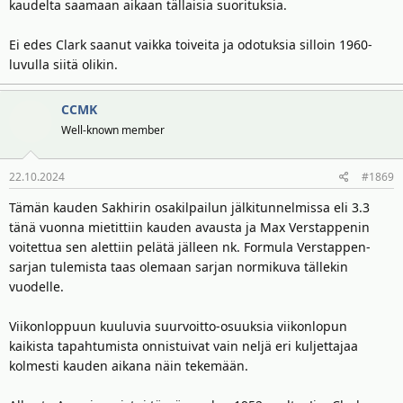
kaudelta saamaan aikaan tällaisia suorituksia.
Ei edes Clark saanut vaikka toiveita ja odotuksia silloin 1960-
luvulla siitä olikin.
CCMK
Well-known member
22.10.2024
#1869
Tämän kauden Sakhirin osakilpailun jälkitunnelmissa eli 3.3
tänä vuonna mietittiin kauden avausta ja Max Verstappenin
voitettua sen alettiin pelätä jälleen nk. Formula Verstappen-
sarjan tulemista taas olemaan sarjan normikuva tällekin
vuodelle.
Viikonloppuun kuuluvia suurvoitto-osuuksia viikonlopun
kaikista tapahtumista onnistuivat vain neljä eri kuljettajaa
kolmesti kauden aikana näin tekemään.