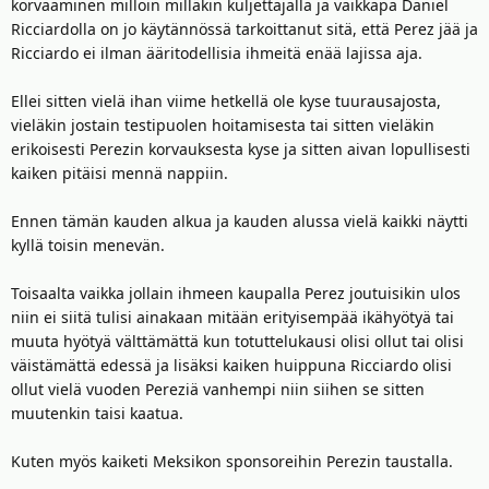
korvaaminen milloin milläkin kuljettajalla ja vaikkapa Daniel
Ricciardolla on jo käytännössä tarkoittanut sitä, että Perez jää ja
Ricciardo ei ilman ääritodellisia ihmeitä enää lajissa aja.
Ellei sitten vielä ihan viime hetkellä ole kyse tuurausajosta,
vieläkin jostain testipuolen hoitamisesta tai sitten vieläkin
erikoisesti Perezin korvauksesta kyse ja sitten aivan lopullisesti
kaiken pitäisi mennä nappiin.
Ennen tämän kauden alkua ja kauden alussa vielä kaikki näytti
kyllä toisin menevän.
Toisaalta vaikka jollain ihmeen kaupalla Perez joutuisikin ulos
niin ei siitä tulisi ainakaan mitään erityisempää ikähyötyä tai
muuta hyötyä välttämättä kun totuttelukausi olisi ollut tai olisi
väistämättä edessä ja lisäksi kaiken huippuna Ricciardo olisi
ollut vielä vuoden Pereziä vanhempi niin siihen se sitten
muutenkin taisi kaatua.
Kuten myös kaiketi Meksikon sponsoreihin Perezin taustalla.