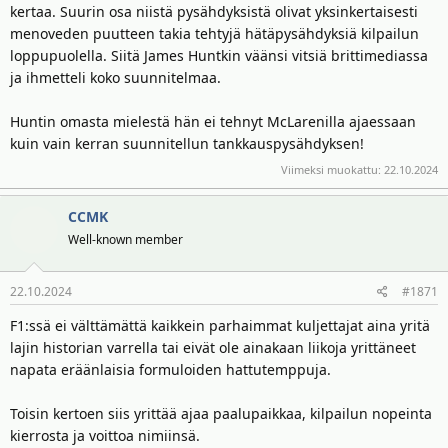
kertaa. Suurin osa niistä pysähdyksistä olivat yksinkertaisesti
menoveden puutteen takia tehtyjä hätäpysähdyksiä kilpailun
loppupuolella. Siitä James Huntkin väänsi vitsiä brittimediassa
ja ihmetteli koko suunnitelmaa.
Huntin omasta mielestä hän ei tehnyt McLarenilla ajaessaan
kuin vain kerran suunnitellun tankkauspysähdyksen!
Viimeksi muokattu:
22.10.2024
CCMK
Well-known member
22.10.2024
#1871
F1:ssä ei välttämättä kaikkein parhaimmat kuljettajat aina yritä
lajin historian varrella tai eivät ole ainakaan liikoja yrittäneet
napata eräänlaisia formuloiden hattutemppuja.
Toisin kertoen siis yrittää ajaa paalupaikkaa, kilpailun nopeinta
kierrosta ja voittoa nimiinsä.