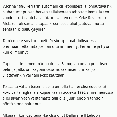
Vuonna 1986 Ferrarin automalli oli kroonisesti aliohjautuva nk.
Nuhapumppu sen hetken sellaisenaan tehottomimmalla sen
vuoden turboautolla ja tätäkin vasten edes Keke Rosbergin
McLaren oli samalla tapaa kroonisesti aliohjautuva, mutta
sentään kilpailukykyinen.
Tämä miete siis kun mietti Rosbergin mahdollisuuksia
olevinaan, että mitä jos hän olisikin mennyt Ferrarille ja hyvä
kun ei mennyt.
Capelli sitten enemmän joutui La Famiglian oman poliittisen
pelin ja jatkuvan käytännössä kiusaamisen uhriksi jo
yllättävänkin varhain koko kauttaan.
Toisaalta vähän toisenlaisella onnella hän ei olisi edes ollut
koko La Famiglialla alkujaankaan vuodeksi 1992 sinne menossa
ellei aivan väen välttämättä talli olisi juuri ehdoin tahdoin
häntä sinne halunnut.
Alkujaan kun osoitepaikka olisi ollut Dallaralle JJ Lehdon