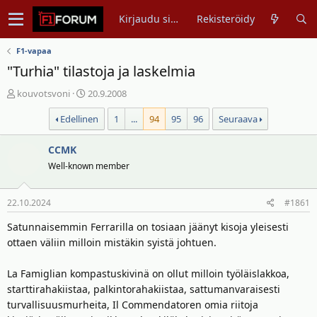
Kirjaudu sisään
Rekisteröidy
F1-vapaa
"Turhia" tilastoja ja laskelmia
V
A
kouvotsvoni
20.9.2008
i
l
Edellinen
1
...
94
95
96
Seuraava
e
o
s
i
t
CCMK
t
i
u
Well-known member
k
s
e
p
22.10.2024
#1861
t
ä
j
i
Satunnaisemmin Ferrarilla on tosiaan jäänyt kisoja yleisesti
u
v
ottaen väliin milloin mistäkin syistä johtuen.
n
ä
a
m
La Famiglian kompastuskivinä on ollut milloin työläislakkoa,
l
ä
starttirahakiistaa, palkintorahakiistaa, sattumanvaraisesti
o
ä
turvallisuusmurheita, Il Commendatoren omia riitoja
i
r