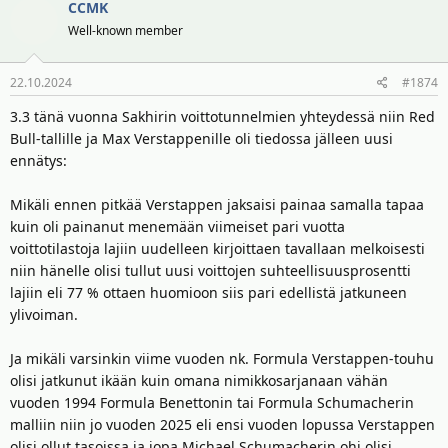
CCMK
Well-known member
22.10.2024
#1874
3.3 tänä vuonna Sakhirin voittotunnelmien yhteydessä niin Red
Bull-tallille ja Max Verstappenille oli tiedossa jälleen uusi
ennätys:
Mikäli ennen pitkää Verstappen jaksaisi painaa samalla tapaa
kuin oli painanut menemään viimeiset pari vuotta
voittotilastoja lajiin uudelleen kirjoittaen tavallaan melkoisesti
niin hänelle olisi tullut uusi voittojen suhteellisuusprosentti
lajiin eli 77 % ottaen huomioon siis pari edellistä jatkuneen
ylivoiman.
Ja mikäli varsinkin viime vuoden nk. Formula Verstappen-touhu
olisi jatkunut ikään kuin omana nimikkosarjanaan vähän
vuoden 1994 Formula Benettonin tai Formula Schumacherin
malliin niin jo vuoden 2025 eli ensi vuoden lopussa Verstappen
olisi ollut tasoissa ja jopa Michael Schumacherin ohi olisi