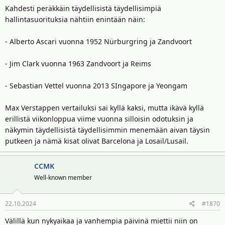
Kahdesti peräkkäin täydellisistä täydellisimpiä
hallintasuorituksia nähtiin enintään näin:
- Alberto Ascari vuonna 1952 Nürburgring ja Zandvoort
- Jim Clark vuonna 1963 Zandvoort ja Reims
- Sebastian Vettel vuonna 2013 SIngapore ja Yeongam
Max Verstappen vertailuksi sai kyllä kaksi, mutta ikävä kyllä
erillistä viikonloppua viime vuonna silloisin odotuksin ja
näkymin täydellisistä täydellisimmin menemään aivan täysin
putkeen ja nämä kisat olivat Barcelona ja Losail/Lusail.
CCMK
Well-known member
22.10.2024
#1870
Välillä kun nykyaikaa ja vanhempia päivinä miettii niin on