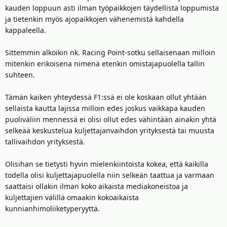
kauden loppuun asti ilman työpaikkojen täydellistä loppumista
ja tietenkin myös ajopaikkojen vähenemistä kahdella
kappaleella.
Sittemmin alkoikin nk. Racing Point-sotku sellaisenaan milloin
mitenkin erikoisena nimenä etenkin omistajapuolella tallin
suhteen.
Tämän kaiken yhteydessä F1:ssä ei ole koskaan ollut yhtään
sellaista kautta lajissa milloin edes joskus vaikkapa kauden
puoliväliin mennessä ei olisi ollut edes vähintään ainakin yhtä
selkeää keskustelua kuljettajanvaihdon yrityksestä tai muusta
tallivaihdon yrityksestä.
Olisihan se tietysti hyvin mielenkiintoista kokea, että kaikilla
todella olisi kuljettajapuolella niin selkeän taattua ja varmaan
saattaisi ollakin ilman koko aikaista mediakoneistoa ja
kuljettajien välillä omaakin kokoaikaista
kunnianhimoliiketyperyyttä.