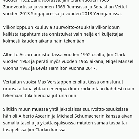
Zandvoortissa ja vuoden 1963 Reimsissä ja Sebastian Vettel
vuoden 2013 Singaporessa ja vuoden 2013 Yeongamissa.
Viikonloppuun kuuluvia suurvoitto-osuuksia viikonlopun
kaikista tapahtumista onnistuivat vain neljä eri kuljettajaa
kolmesti kauden aikana näin tekemään.
Alberto Ascari onnistui tässä vuoden 1952 osalta, Jim Clark
vuoden 1963 ja peräti myös vuoden 1965 aikana, Nigel Mansell
vuonna 1992 ja Lewis Hamilton vuonna 2017.
Vertailun vuoksi Max Verstappen ei ollut tässä onnistunut
uransa aikana yhtään enempää kuin korkeintaan kahdesti näin
tekemään toki hienona juttuna niin.
Siltikin muun muassa yhtä jaksoisissa suurvoitto-osuuksissa
hän oli Alberto Ascarin ja Michael Schumacherin kanssa aivan
samalla tasolla ja yksittäisjaksoissa mitaten samaa tasoa tai
tasapelissä Jim Clarkin kanssa.