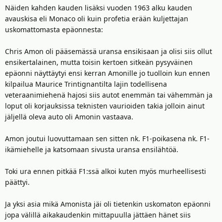
Näiden kahden kauden lisäksi vuoden 1963 alku kauden
avauskisa eli Monaco oli kuin profetia erään kuljettajan
uskomattomasta epäonnesta:
Chris Amon oli pääsemässä uransa ensikisaan ja olisi siis ollut
ensikertalainen, mutta toisin kertoen sitkeän pysyväinen
epäonni näyttäytyi ensi kerran Amonille jo tuolloin kun ennen
kilpailua Maurice Trintignantilta lajin todellisena
veteraanimiehenä hajosi siis autot enemmän tai vähemmän ja
loput oli korjauksissa teknisten vaurioiden takia jolloin ainut
jäljellä oleva auto oli Amonin vastaava.
Amon joutui luovuttamaan sen sitten nk. F1-poikasena nk. F1-
ikämiehelle ja katsomaan sivusta uransa ensilähtöä.
Toki ura ennen pitkää F1:ssä alkoi kuten myös murheellisesti
päättyi.
Ja yksi asia mikä Amonista jäi oli tietenkin uskomaton epäonni
jopa välillä aikakaudenkin mittapuulla jättäen hänet siis