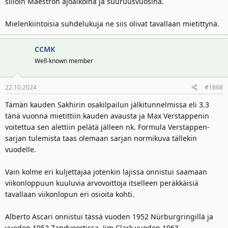
silloin Maestron ajoaikoina ja suuruusvuosina.
Mielenkiintoisia suhdelukuja ne siis olivat tavallaan mietittynä.
CCMK
Well-known member
22.10.2024
#1868
Tämän kauden Sakhirin osakilpailun jälkitunnelmissa eli 3.3
tänä vuonna mietittiin kauden avausta ja Max Verstappenin
voitettua sen alettiin pelätä jälleen nk. Formula Verstappen-
sarjan tulemista taas olemaan sarjan normikuva tällekin
vuodelle.
Vain kolme eri kuljettajaa jotenkin lajissa onnistui saamaan
viikonloppuun kuuluvia arvovoittoja itselleen peräkkäisiä
tavallaan viikonlopun eri osioita kohti.
Alberto Ascari onnistui tässä vuoden 1952 Nürburgringillä ja
vuoden 1952 Zandvoortissa, Jim Clark vuoden 1963