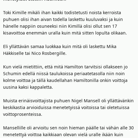
Toki Kimille mikäli ihan kaikki todistetusti noista kerroista
puhuen olisi ihan aivan todella laskettu kuuluvaksi ja kuin
hänelle nappiin osuneeksi niin Kimillä olisi ollut sen 17
kisavoittoa enemmän uralla kuin mitä sitten lopulta olikaan.
Eli yllättävän samaa luokkaa kuin mitä oli laskettu Mika
Häkkiselle tai Nico Rosbergille.
Kun vielä mietittiin, että mitä Hamilton tarvitsisi ollakseen jo
Schumin edellä niissä taulukoissa periaatetasolla niin noin
kolme voittoa ja tällä kaudellahan Hamiltonilla onkin voittoja
uusina kaksi kappaletta.
Muista erinäisvoittajista puhuen Nigel Mansell oli yllättävänkin
keskikastia arvioiduissa menetetyissä voitoissa tai oletetuissa
voittoprosenteissa.
Mansellille oli arvioitu sen noin hieman päälle tai vähän alle 30
menetettyä voittoa kaikkiaan olevan vielä uralle ikään kuin