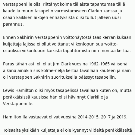
Verstappenille olisi riittänyt kolme tällaista tapahtumaa tällä
kaudella muun tasapelin varmistamiseen Clarkin kanssa ja
osaan kaikkien aikojen ennätyksistä olisi tullut jälleen uusi
parannus.
Ennen Sakhirin Verstappenin voittonäytöstä taas kerran kukaan
kuljettaja lajissa ei ollut voittanut viikonlopun suurvoitto-
osuuksia viikonlopun kaikista tapahtumista niin montaa kertaa.
Paras tähän asti oli ollut Jim Clark vuosina 1962-1965 välisenä
aikana ainakin siis kolme-neljä kertaa tavallaan kauteen ja näin
oli Verstappen Sakhirin suorituksella päässyt tasapeliin.
Lewis Hamilton olisi myös tasapelissä tavallaan kuten on, mutta
peräkkäisissä kausissa hän olisi hävinnyt Clarkille ja
Verstappenille.
Hamiltonilla vastaavat olivat vuosina 2014-2015, 2017 ja 2019.
Toisaalta yksikään kuljettaja ei ole kyennyt viideltä peräkkäiseltä