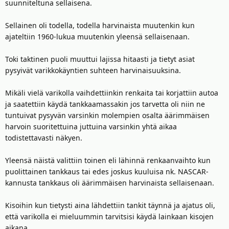
suunniteltuna sellaisena.
Sellainen oli todella, todella harvinaista muutenkin kun
ajateltiin 1960-lukua muutenkin yleensä sellaisenaan.
Toki taktinen puoli muuttui lajissa hitaasti ja tietyt asiat
pysyivät varikkokäyntien suhteen harvinaisuuksina.
Mikäli vielä varikolla vaihdettiinkin renkaita tai korjattiin autoa
ja saatettiin käydä tankkaamassakin jos tarvetta oli niin ne
tuntuivat pysyvän varsinkin molempien osalta äärimmäisen
harvoin suoritettuina juttuina varsinkin yhtä aikaa
todistettavasti näkyen.
Yleensä näistä valittiin toinen eli lähinnä renkaanvaihto kun
puolittainen tankkaus tai edes joskus kuuluisa nk. NASCAR-
kannusta tankkaus oli äärimmäisen harvinaista sellaisenaan.
Kisoihin kun tietysti aina lähdettiin tankit täynnä ja ajatus oli,
että varikolla ei mieluummin tarvitsisi käydä lainkaan kisojen
aikana.