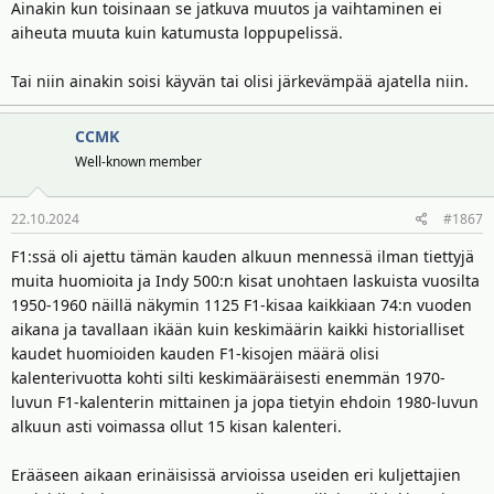
Ainakin kun toisinaan se jatkuva muutos ja vaihtaminen ei
aiheuta muuta kuin katumusta loppupelissä.
Tai niin ainakin soisi käyvän tai olisi järkevämpää ajatella niin.
CCMK
Well-known member
22.10.2024
#1867
F1:ssä oli ajettu tämän kauden alkuun mennessä ilman tiettyjä
muita huomioita ja Indy 500:n kisat unohtaen laskuista vuosilta
1950-1960 näillä näkymin 1125 F1-kisaa kaikkiaan 74:n vuoden
aikana ja tavallaan ikään kuin keskimäärin kaikki historialliset
kaudet huomioiden kauden F1-kisojen määrä olisi
kalenterivuotta kohti silti keskimääräisesti enemmän 1970-
luvun F1-kalenterin mittainen ja jopa tietyin ehdoin 1980-luvun
alkuun asti voimassa ollut 15 kisan kalenteri.
Erääseen aikaan erinäisissä arvioissa useiden eri kuljettajien