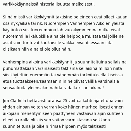
varikkokäynneissä historiallisuutta melkoisesti.
Siinä missä varikkokäynnit taktisine peleineen ovat olleet kauan
osa nykyaikaa tai nk. Nuorempien Vanhempien Aikojen yleistä
käytäntöä siis tuoreempina lähivuosikymmeninä mitkä eivät
nuoremmille ikäluokille aina ole helppoja muistaa tai joille ne
asiat vain tuntuvat kaukaisille vaikka eivät itsessään sitä
olisikaan niin aina ei ole ollut näin.
Vanhempina aikoina varikkokäynnit ja suunniteltuina sellaisina
puhumattakaan varsinaisesti taktisina sellaisina milloin niitä
siis käytettiin enemmän tai vähemmän tarkoituksella kisoissa
etua tuottaakseen/saamaan niin ne olivat välillä varsinaisia
sensaatioita yleensäkin nähdä radalla kisan aikana!
Jim Clarkilla tiettävästi uransa 25 voittoa kohti ajateltuna vain
yhden ainoan voiton verran koko hänen murheellisesti ennen
aikojaan menehtymiseen päättyneen vastaavan ajan suhteen
olleella uralla oli siis sen voiton varmistavana seikkana
suunniteltuna ja oikein rimaa hipoen myös taktisesti