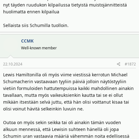
nyt täyden ruudukon kilpailussa tietyistä muistojännitteistä
huolimatta ennen kilpailua
Sellaista siis Schumilla tuolloin.
CCMK
Well-known member
22.10.2024
#1872
Lewis Hamiltonilla oli myös viime viestissä kerrotun Michael
Schumacherin vastaavaan tyyliin päiviä jolloin näytöstyyliin
vietiin formuloiden hattutempuissa kaikki mahdollinen ainakin
tavallaan, mutta myös vaikeuksienkin kautta tai se ei ollut
mikään itsestään selvä juttu, että hän olisi voittanut kisaa tai
olisi voinut hävitä selkeinkin luvuin ne.
Outoa on myös sekin seikka tai oli ainakin tämän vuoden
alkuun mennessä, että Lewisin suhteen hänellä oli jopa
Schumin uran vastaavia määriä vähemmän noita edellisessä