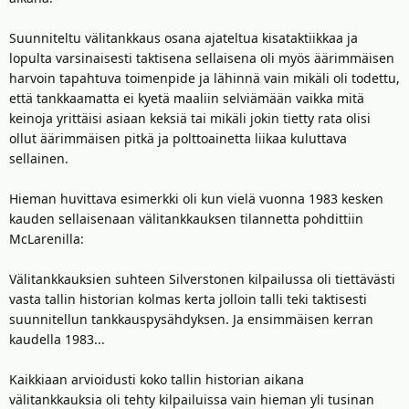
Suunniteltu välitankkaus osana ajateltua kisataktiikkaa ja
lopulta varsinaisesti taktisena sellaisena oli myös äärimmäisen
harvoin tapahtuva toimenpide ja lähinnä vain mikäli oli todettu,
että tankkaamatta ei kyetä maaliin selviämään vaikka mitä
keinoja yrittäisi asiaan keksiä tai mikäli jokin tietty rata olisi
ollut äärimmäisen pitkä ja polttoainetta liikaa kuluttava
sellainen.
Hieman huvittava esimerkki oli kun vielä vuonna 1983 kesken
kauden sellaisenaan välitankkauksen tilannetta pohdittiin
McLarenilla:
Välitankkauksien suhteen Silverstonen kilpailussa oli tiettävästi
vasta tallin historian kolmas kerta jolloin talli teki taktisesti
suunnitellun tankkauspysähdyksen. Ja ensimmäisen kerran
kaudella 1983...
Kaikkiaan arvioidusti koko tallin historian aikana
välitankkauksia oli tehty kilpailuissa vain hieman yli tusinan