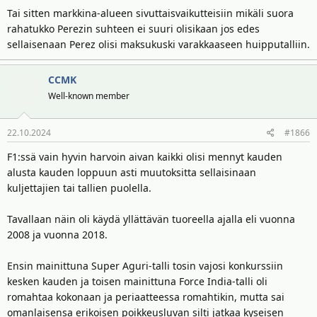
Tai sitten markkina-alueen sivuttaisvaikutteisiin mikäli suora
rahatukko Perezin suhteen ei suuri olisikaan jos edes
sellaisenaan Perez olisi maksukuski varakkaaseen huipputalliin.
CCMK
Well-known member
22.10.2024
#1866
F1:ssä vain hyvin harvoin aivan kaikki olisi mennyt kauden
alusta kauden loppuun asti muutoksitta sellaisinaan
kuljettajien tai tallien puolella.
Tavallaan näin oli käydä yllättävän tuoreella ajalla eli vuonna
2008 ja vuonna 2018.
Ensin mainittuna Super Aguri-talli tosin vajosi konkurssiin
kesken kauden ja toisen mainittuna Force India-talli oli
romahtaa kokonaan ja periaatteessa romahtikin, mutta sai
omanlaisensa erikoisen poikkeusluvan silti jatkaa kyseisen