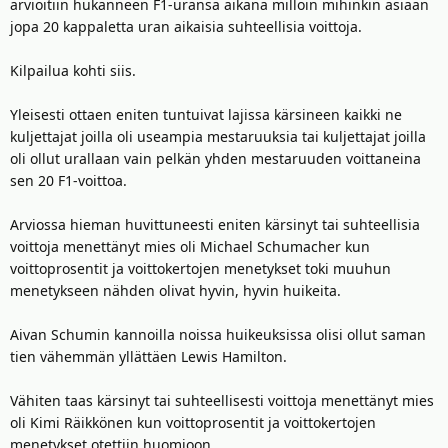
arvioitiin hukanneen F1-uransa aikana milloin mihinkin asiaan
jopa 20 kappaletta uran aikaisia suhteellisia voittoja.
Kilpailua kohti siis.
Yleisesti ottaen eniten tuntuivat lajissa kärsineen kaikki ne
kuljettajat joilla oli useampia mestaruuksia tai kuljettajat joilla
oli ollut urallaan vain pelkän yhden mestaruuden voittaneina
sen 20 F1-voittoa.
Arviossa hieman huvittuneesti eniten kärsinyt tai suhteellisia
voittoja menettänyt mies oli Michael Schumacher kun
voittoprosentit ja voittokertojen menetykset toki muuhun
menetykseen nähden olivat hyvin, hyvin huikeita.
Aivan Schumin kannoilla noissa huikeuksissa olisi ollut saman
tien vähemmän yllättäen Lewis Hamilton.
Vähiten taas kärsinyt tai suhteellisesti voittoja menettänyt mies
oli Kimi Räikkönen kun voittoprosentit ja voittokertojen
menetykset otettiin huomioon.