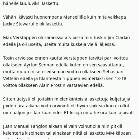
hänelle kuuluviksi laskettu.
Vähän ikävästi huonompana Mansellille kuin mitä vaikkapa
Jackie Stewartille oli laskettu.
Max Verstappen oli samoissa arvioissa töin tuskin Jim Clarkin
edellä ja oli useita, useita muita kuskeja vielä jäljessä.
Tosin arvioissa ennen kautta Verstappen tarvitsi pari voittoa
ollakseen Ayrton Sennan edellä kuten on sen saavuttanut,
mutta muutoin sen seitsemän voittoa ollakseen Sebastian
Vettelin edellä ja tilanteesta riippuen esimerkiksi sen 13-18
voittoa ollakseen Alain Prostin vastaavien edellä.
Sitten tietysti oli joitakin mielenkiintoisia laskettuja kuljettajia
joiden ura-aikana voittoarviointi oli hyvin vaikeaa kun ei ollut
niin paljon jos lainkaan edes F1-kisoja mitä he urallaan ajoivat!
Juan Manuel Fangion aikaan ei vain voinut olla niin pitkiä
kalenteria kisoineen tai ainakaan niitä ei laskettu MM-kilpaan