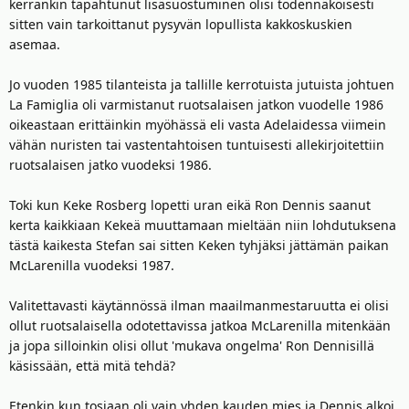
kerrankin tapahtunut lisäsuostuminen olisi todennäköisesti
sitten vain tarkoittanut pysyvän lopullista kakkoskuskien
asemaa.
Jo vuoden 1985 tilanteista ja tallille kerrotuista jutuista johtuen
La Famiglia oli varmistanut ruotsalaisen jatkon vuodelle 1986
oikeastaan erittäinkin myöhässä eli vasta Adelaidessa viimein
vähän nuristen tai vastentahtoisen tuntuisesti allekirjoitettiin
ruotsalaisen jatko vuodeksi 1986.
Toki kun Keke Rosberg lopetti uran eikä Ron Dennis saanut
kerta kaikkiaan Kekeä muuttamaan mieltään niin lohdutuksena
tästä kaikesta Stefan sai sitten Keken tyhjäksi jättämän paikan
McLarenilla vuodeksi 1987.
Valitettavasti käytännössä ilman maailmanmestaruutta ei olisi
ollut ruotsalaisella odotettavissa jatkoa McLarenilla mitenkään
ja jopa silloinkin olisi ollut 'mukava ongelma' Ron Dennisillä
käsissään, että mitä tehdä?
Etenkin kun tosiaan oli vain yhden kauden mies ja Dennis alkoi