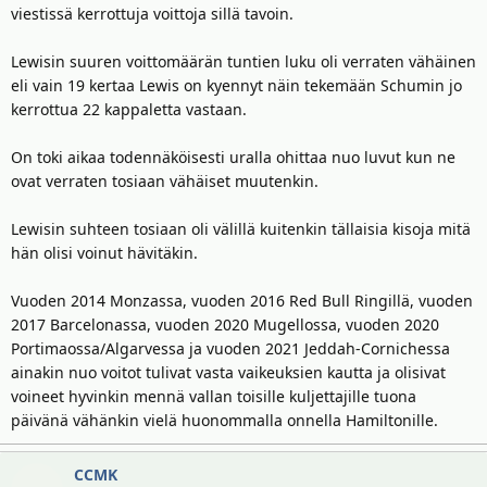
viestissä kerrottuja voittoja sillä tavoin.
Lewisin suuren voittomäärän tuntien luku oli verraten vähäinen
eli vain 19 kertaa Lewis on kyennyt näin tekemään Schumin jo
kerrottua 22 kappaletta vastaan.
On toki aikaa todennäköisesti uralla ohittaa nuo luvut kun ne
ovat verraten tosiaan vähäiset muutenkin.
Lewisin suhteen tosiaan oli välillä kuitenkin tällaisia kisoja mitä
hän olisi voinut hävitäkin.
Vuoden 2014 Monzassa, vuoden 2016 Red Bull Ringillä, vuoden
2017 Barcelonassa, vuoden 2020 Mugellossa, vuoden 2020
Portimaossa/Algarvessa ja vuoden 2021 Jeddah-Cornichessa
ainakin nuo voitot tulivat vasta vaikeuksien kautta ja olisivat
voineet hyvinkin mennä vallan toisille kuljettajille tuona
päivänä vähänkin vielä huonommalla onnella Hamiltonille.
CCMK