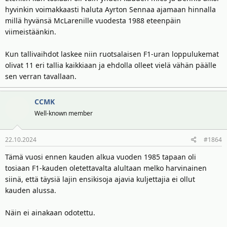
hyvinkin voimakkaasti haluta Ayrton Sennaa ajamaan hinnalla
millä hyvänsä McLarenille vuodesta 1988 eteenpäin
viimeistäänkin.
Kun tallivaihdot laskee niin ruotsalaisen F1-uran loppulukemat
olivat 11 eri tallia kaikkiaan ja ehdolla olleet vielä vähän päälle
sen verran tavallaan.
CCMK
Well-known member
22.10.2024
#1864
Tämä vuosi ennen kauden alkua vuoden 1985 tapaan oli
tosiaan F1-kauden oletettavalta alultaan melko harvinainen
siinä, että täysiä lajin ensikisoja ajavia kuljettajia ei ollut
kauden alussa.
Näin ei ainakaan odotettu.