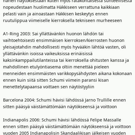
hänen näytöksestään kuten myös ratakohtaisesta suhteellisesta
nopeudestaan huolimatta Häkkiseen verrattuna kaikkiaan
pelasti vain ja ainoastaan Häkkisen keskeytys ennen
ruutulippua viimeiselle kierroksella tekniseen murheeseen
A1-Ring 2003: Sai yllättävänkin huonon lähdön tai
vaihtoehtoisesti ensimmäisen kierroksen/kierrosten huonon
yleisajotahdin mahdollisesti myös hyvääkin lähtöä vasten, oli
yllättävänkin isoissa vaikeuksissa erinäisissä
kaksinkamppailutilanteissa tai kierroksella ohitusten kanssa ja
mahdollinen etulyöntiasema oltiin menettää pieleen
menneiden ensimmäisten varikkopysähdysten aikana kokonaan
ennen kuin siitä sitten Schumi viimein paransi kisan
menettelytapaansa voittaen sen näytöstyyliin
Barcelona 2004: Schumi hävisi lähdössä Jarno Trullille ennen
sitten pääsyä väistämättömään näytökseensä ja voittoon
Indianapolis 2006: Schumi hävisi lähdössä Felipe Massalle
ennen sitten pääsyä väistämättömään näytökseensä ja voittoon
vuoden 2005 Indianapolisin Skandaalikisan jälkeisen vuoden