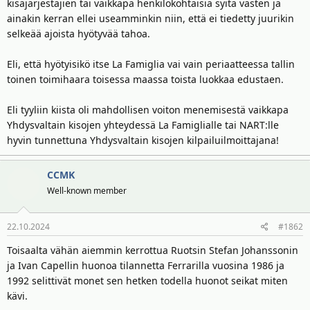
t
ä
kisajärjestäjien tai vaikkapa henkilökohtaisia syitä vasten ja
t
ainakin kerran ellei useamminkin niin, että ei tiedetty juurikin
a
selkeää ajoista hyötyvää tahoa.
j
a
Eli, että hyötyisikö itse La Famiglia vai vain periaatteessa tallin
toinen toimihaara toisessa maassa toista luokkaa edustaen.
Eli tyyliin kiista oli mahdollisen voiton menemisestä vaikkapa
Yhdysvaltain kisojen yhteydessä La Famiglialle tai NART:lle
hyvin tunnettuna Yhdysvaltain kisojen kilpailuilmoittajana!
CCMK
Well-known member
22.10.2024
#1862
Toisaalta vähän aiemmin kerrottua Ruotsin Stefan Johanssonin
ja Ivan Capellin huonoa tilannetta Ferrarilla vuosina 1986 ja
1992 selittivät monet sen hetken todella huonot seikat miten
kävi.