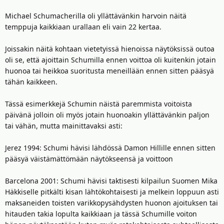
Michael Schumacherilla oli yllättävänkin harvoin näitä
temppuja kaikkiaan urallaan eli vain 22 kertaa.
Joissakin näitä kohtaan vietetyissä hienoissa näytöksissä outoa
oli se, että ajoittain Schumilla ennen voittoa oli kuitenkin jotain
huonoa tai heikkoa suoritusta meneillään ennen sitten pääsyä
tähän kaikkeen.
Tässä esimerkkejä Schumin näistä paremmista voitoista
päivänä jolloin oli myös jotain huonoakin yllättävänkin paljon
tai vähän, mutta mainittavaksi asti:
Jerez 1994: Schumi hävisi lähdössä Damon Hillille ennen sitten
pääsyä väistämättömään näytökseensä ja voittoon
Barcelona 2001: Schumi hävisi taktisesti kilpailun Suomen Mika
Häkkiselle pitkälti kisan lähtökohtaisesti ja melkein loppuun asti
maksaneiden toisten varikkopysähdysten huonon ajoituksen tai
hitauden takia lopulta kaikkiaan ja tässä Schumille voiton