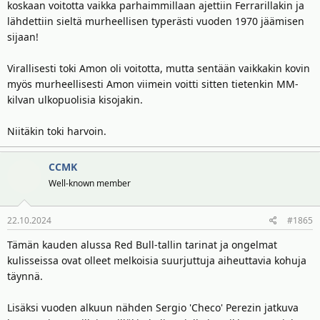
koskaan voitotta vaikka parhaimmillaan ajettiin Ferrarillakin ja
lähdettiin sieltä murheellisen typerästi vuoden 1970 jäämisen
sijaan!
Virallisesti toki Amon oli voitotta, mutta sentään vaikkakin kovin
myös murheellisesti Amon viimein voitti sitten tietenkin MM-
kilvan ulkopuolisia kisojakin.
Niitäkin toki harvoin.
CCMK
Well-known member
22.10.2024
#1865
Tämän kauden alussa Red Bull-tallin tarinat ja ongelmat
kulisseissa ovat olleet melkoisia suurjuttuja aiheuttavia kohuja
täynnä.
Lisäksi vuoden alkuun nähden Sergio 'Checo' Perezin jatkuva