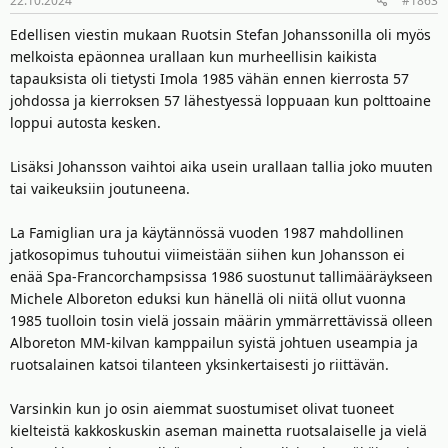
22.10.2024
#1863
Edellisen viestin mukaan Ruotsin Stefan Johanssonilla oli myös
melkoista epäonnea urallaan kun murheellisin kaikista
tapauksista oli tietysti Imola 1985 vähän ennen kierrosta 57
johdossa ja kierroksen 57 lähestyessä loppuaan kun polttoaine
loppui autosta kesken.
Lisäksi Johansson vaihtoi aika usein urallaan tallia joko muuten
tai vaikeuksiin joutuneena.
La Famiglian ura ja käytännössä vuoden 1987 mahdollinen
jatkosopimus tuhoutui viimeistään siihen kun Johansson ei
enää Spa-Francorchampsissa 1986 suostunut tallimääräykseen
Michele Alboreton eduksi kun hänellä oli niitä ollut vuonna
1985 tuolloin tosin vielä jossain määrin ymmärrettävissä olleen
Alboreton MM-kilvan kamppailun syistä johtuen useampia ja
ruotsalainen katsoi tilanteen yksinkertaisesti jo riittävän.
Varsinkin kun jo osin aiemmat suostumiset olivat tuoneet
kielteistä kakkoskuskin aseman mainetta ruotsalaiselle ja vielä