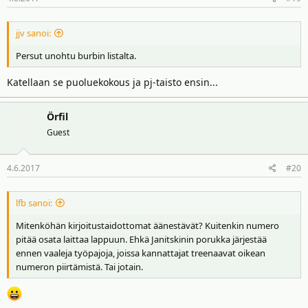
jjv sanoi:
Persut unohtu burbin listalta.
Katellaan se puoluekokous ja pj-taisto ensin...
Örfil
Guest
4.6.2017
#20
lfb sanoi:
Mitenköhän kirjoitustaidottomat äänestävät? Kuitenkin numero
pitää osata laittaa lappuun. Ehkä Janitskinin porukka järjestää
ennen vaaleja työpajoja, joissa kannattajat treenaavat oikean
numeron piirtämistä. Tai jotain.