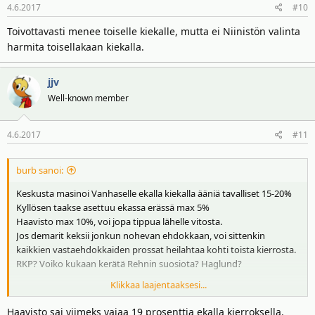
4.6.2017
#10
Toivottavasti menee toiselle kiekalle, mutta ei Niinistön valinta
harmita toisellakaan kiekalla.
jjv
Well-known member
4.6.2017
#11
burb sanoi:
Keskusta masinoi Vanhaselle ekalla kiekalla ääniä tavalliset 15-20%
Kyllösen taakse asettuu ekassa erässä max 5%
Haavisto max 10%, voi jopa tippua lähelle vitosta.
Jos demarit keksii jonkun nohevan ehdokkaan, voi sittenkin
kaikkien vastaehdokkaiden prossat heilahtaa kohti toista kierrosta.
RKP? Voiko kukaan kerätä Rehnin suosiota? Haglund?
Klikkaa laajentaaksesi...
Taidan pantata vastaustani vielä hetken. Liian usvainen kristallipallo.
Haavisto sai viimeks vajaa 19 prosenttia ekalla kierroksella.