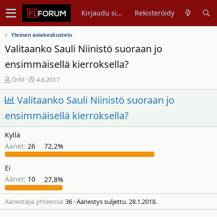
Kirjaudu sisään
Rekisteröidy
Yleinen asiakeskustelu
Valitaanko Sauli Niinistö suoraan jo
ensimmäisellä kierroksella?
V
A
Örfil
4.6.2017
i
l
Valitaanko Sauli Niinistö suoraan jo
e
o
s
i
ensimmäisellä kierroksella?
t
t
i
u
Kyllä
k
s
Äänet:
26
72,2%
e
p
t
ä
j
i
Ei
u
v
Äänet:
10
27,8%
n
ä
a
m
Äänestäjiä yhteensä
36
Äänestys suljettu.
28.1.2018
.
l
ä
o
ä