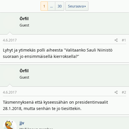
i
r
1
...
30
Seuraava
t
ä
t
Örfil
a
Guest
j
a
4.6.2017
#1
Lyhyt ja ytimekäs polli aiheesta "Valitaanko Sauli Niinistö
suoraan jo ensimmäisellä kierroksella?"
Örfil
Guest
4.6.2017
#2
Täsmennyksenä että kyseessähän on presidentinvaalit
28.1.2018, mutta senhän te jo tiesittekin.
jjv