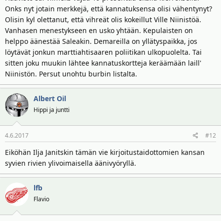
Onks nyt jotain merkkejä, että kannatuksensa olisi vähentynyt?
Olisin kyl olettanut, että vihreät olis kokeillut Ville Niinistöä.
Vanhasen menestykseen en usko yhtään. Kepulaisten on
helppo äänestää Saleakin. Demareilla on yllätyspaikka, jos
löytävät jonkun marttiahtisaaren poliitikan ulkopuolelta. Tai
sitten joku muukin lähtee kannatuskortteja keräämään laill'
Niinistön. Persut unohtu burbin listalta.
Albert Oil
Hippi ja juntti
4.6.2017
#12
Eiköhän Ilja Janitskin tämän vie kirjoitustaidottomien kansan
syvien rivien ylivoimaisella äänivyöryllä.
lfb
Flavio