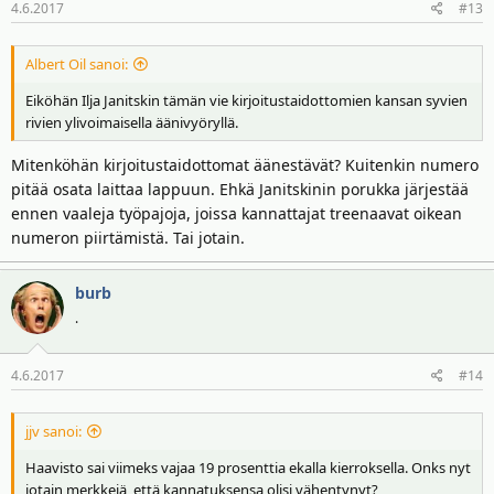
4.6.2017
#13
Albert Oil sanoi:
Eiköhän Ilja Janitskin tämän vie kirjoitustaidottomien kansan syvien
rivien ylivoimaisella äänivyöryllä.
Mitenköhän kirjoitustaidottomat äänestävät? Kuitenkin numero
pitää osata laittaa lappuun. Ehkä Janitskinin porukka järjestää
ennen vaaleja työpajoja, joissa kannattajat treenaavat oikean
numeron piirtämistä. Tai jotain.
burb
.
4.6.2017
#14
jjv sanoi:
Haavisto sai viimeks vajaa 19 prosenttia ekalla kierroksella. Onks nyt
jotain merkkejä, että kannatuksensa olisi vähentynyt?