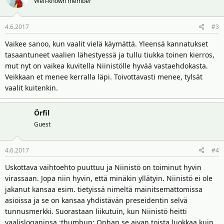
Well-known member
4.6.2017
#3
Vaikee sanoo, kun vaalit vielä käymättä. Yleensä kannatukset
tasaantuneet vaalien lähestyessä ja tullu tiukka toinen kierros,
mut nyt on vaikea kuvitella Niinistölle hyvää vastaehdokasta.
Veikkaan et menee kerralla läpi. Toivottavasti menee, tylsät
vaalit kuitenkin.
Örfil
Guest
4.6.2017
#4
Uskottava vaihtoehto puuttuu ja Niinistö on toiminut hyvin
virassaan. Jopa niin hyvin, että minäkin yllätyin. Niinistö ei ole
jakanut kansaa esim. tietyissä nimeltä mainitsemattomissa
asioissa ja se on kansaa yhdistävän preseidentin selvä
tunnusmerkki. Suorastaan liikutuin, kun Niinistö heitti
vaalisloganinsa :thumbup: Onhan se aivan toista luokkaa kuin