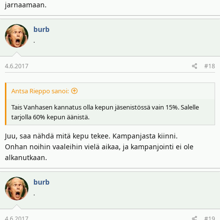
jarnaamaan.
burb
.
4.6.2017
#18
Antsa Rieppo sanoi:
Tais Vanhasen kannatus olla kepun jäsenistössä vain 15%. Salelle
tarjolla 60% kepun äänistä.
Juu, saa nähdä mitä kepu tekee. Kampanjasta kiinni.
Onhan noihin vaaleihin vielä aikaa, ja kampanjointi ei ole
alkanutkaan.
burb
.
4.6.2017
#19