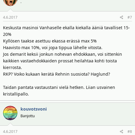
.
4.6.2017
#7
Keskusta masinoi Vanhaselle ekalla kiekalla ääniä tavalliset 15-
20%
Kyllösen taakse asettuu ekassa erässä max 5%
Haavisto max 10%, voi jopa tippua lähelle vitosta.
Jos demarit keksii jonkun nohevan ehdokkaan, voi sittenkin
kaikkien vastaehdokkaiden prossat heilahtaa kohti toista
kierrosta.
RKP? Voiko kukaan kerätä Rehnin suosiota? Haglund?
Taidan pantata vastaustani vielä hetken. Liian usvainen
kristallipallo.
kouvotsvoni
Banjottu
4.6.2017
#8