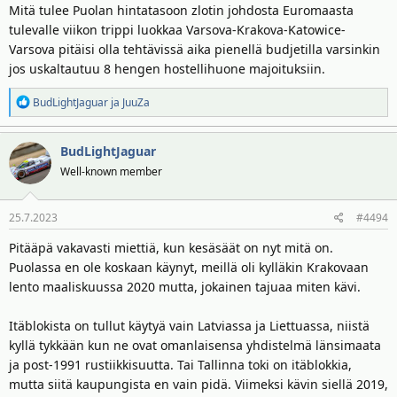
Mitä tulee Puolan hintatasoon zlotin johdosta Euromaasta
tulevalle viikon trippi luokkaa Varsova-Krakova-Katowice-
Varsova pitäisi olla tehtävissä aika pienellä budjetilla varsinkin
jos uskaltautuu 8 hengen hostellihuone majoituksiin.
R
BudLightJaguar
ja
JuuZa
e
a
BudLightJaguar
k
t
Well-known member
i
o
25.7.2023
#4494
t
:
Pitääpä vakavasti miettiä, kun kesäsäät on nyt mitä on.
Puolassa en ole koskaan käynyt, meillä oli kylläkin Krakovaan
lento maaliskuussa 2020 mutta, jokainen tajuaa miten kävi.
Itäblokista on tullut käytyä vain Latviassa ja Liettuassa, niistä
kyllä tykkään kun ne ovat omanlaisensa yhdistelmä länsimaata
ja post-1991 rustiikkisuutta. Tai Tallinna toki on itäblokkia,
mutta siitä kaupungista en vain pidä. Viimeksi kävin siellä 2019,