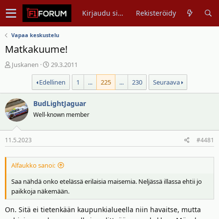
Kirjaudu sisään
Rekisteröidy
Vapaa keskustelu
Matkakuume!
V
A
Juskanen
29.3.2011
i
l
Edellinen
1
...
225
...
230
Seuraava
e
o
s
i
t
BudLightJaguar
t
i
u
Well-known member
k
s
e
p
11.5.2023
#4481
t
ä
j
i
u
v
Alfaukko sanoi:
n
ä
Saa nähdä onko etelässä erilaisia maisemia. Neljässä illassa ehtii jo
a
m
paikkoja näkemään.
l
ä
o
ä
On. Sitä ei tietenkään kaupunkialueella niin havaitse, mutta
i
r