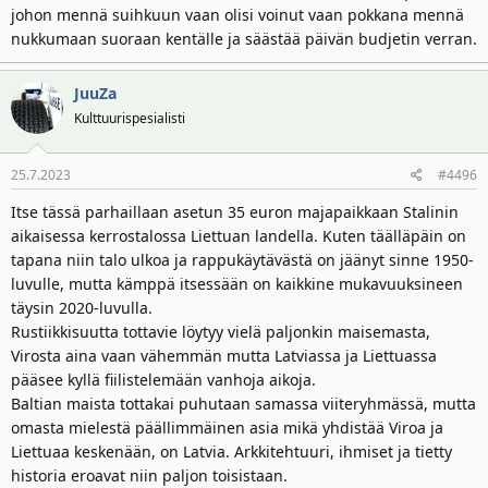
johon mennä suihkuun vaan olisi voinut vaan pokkana mennä
nukkumaan suoraan kentälle ja säästää päivän budjetin verran.
JuuZa
Kulttuurispesialisti
25.7.2023
#4496
Itse tässä parhaillaan asetun 35 euron majapaikkaan Stalinin
aikaisessa kerrostalossa Liettuan landella. Kuten täälläpäin on
tapana niin talo ulkoa ja rappukäytävästä on jäänyt sinne 1950-
luvulle, mutta kämppä itsessään on kaikkine mukavuuksineen
täysin 2020-luvulla.
Rustiikkisuutta tottavie löytyy vielä paljonkin maisemasta,
Virosta aina vaan vähemmän mutta Latviassa ja Liettuassa
pääsee kyllä fiilistelemään vanhoja aikoja.
Baltian maista tottakai puhutaan samassa viiteryhmässä, mutta
omasta mielestä päällimmäinen asia mikä yhdistää Viroa ja
Liettuaa keskenään, on Latvia. Arkkitehtuuri, ihmiset ja tietty
historia eroavat niin paljon toisistaan.