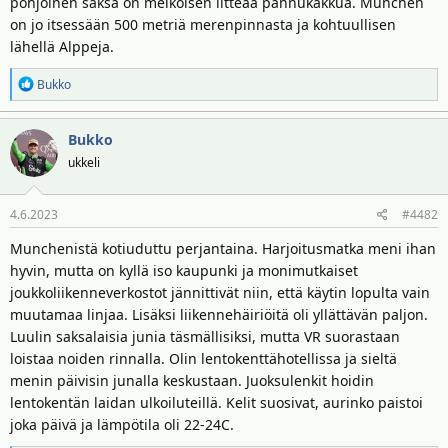
pohjoinen saksa on melkoisen litteää pannukakkua. München
t
ä
t
on jo itsessään 500 metriä merenpinnasta ja kohtuullisen
a
lähellä Alppeja.
j
a
R
Bukko
e
a
Bukko
k
t
ukkeli
i
o
4.6.2023
#4482
t
:
Munchenistä kotiuduttu perjantaina. Harjoitusmatka meni ihan
hyvin, mutta on kyllä iso kaupunki ja monimutkaiset
joukkoliikenneverkostot jännittivät niin, että käytin lopulta vain
muutamaa linjaa. Lisäksi liikennehäiriöitä oli yllättävän paljon.
Luulin saksalaisia junia täsmällisiksi, mutta VR suorastaan
loistaa noiden rinnalla. Olin lentokenttähotellissa ja sieltä
menin päivisin junalla keskustaan. Juoksulenkit hoidin
lentokentän laidan ulkoiluteillä. Kelit suosivat, aurinko paistoi
joka päivä ja lämpötila oli 22-24C.