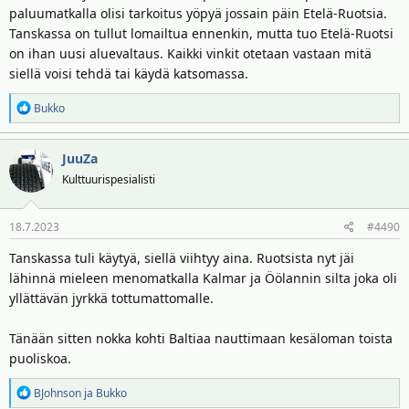
paluumatkalla olisi tarkoitus yöpyä jossain päin Etelä-Ruotsia.
Tanskassa on tullut lomailtua ennenkin, mutta tuo Etelä-Ruotsi
on ihan uusi aluevaltaus. Kaikki vinkit otetaan vastaan mitä
siellä voisi tehdä tai käydä katsomassa.
R
Bukko
e
a
JuuZa
k
t
Kulttuurispesialisti
i
o
18.7.2023
#4490
t
:
Tanskassa tuli käytyä, siellä viihtyy aina. Ruotsista nyt jäi
lähinnä mieleen menomatkalla Kalmar ja Öölannin silta joka oli
yllättävän jyrkkä tottumattomalle.
Tänään sitten nokka kohti Baltiaa nauttimaan kesäloman toista
puoliskoa.
R
BJohnson
ja
Bukko