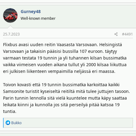
e
a
Gurney48
k
t
Well-known member
i
o
25.7.2023
#4491
t
:
Flixbus avasi uuden reitin Vaasasta Varsovaan. Helsingistä
Varsovaan ja takaisin pääsisi bussilla 107 euroon. täytyy
varmaan testata 19 tunnin ja yli tuhannen kilsan bussimatka
vaikka viimeisen vuoden aikana tullut yli 2000 kilsaa liikuttua
eri julkisen liikenteen vempaimilla neljässä eri maassa.
Toivon kovasti että 19 tunnin bussimatka karkoittaa kaikki
Samsonite turistit kyseiseltä reitiltä mitä tulee juttujen tasoon.
Parin tunnin lennolla sitä vielä kuuntelee mutta käpy saattaa
leikata kiinni ja kunnolla jos sitä perseilyä pitää katsoa 19
tuntia.
R
Bukko
e
a