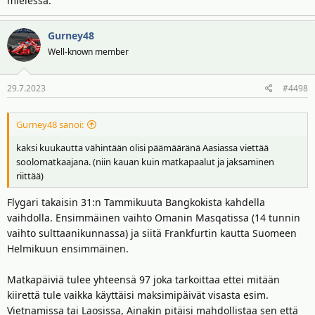
mielessä.
Gurney48
Well-known member
29.7.2023
#4498
Gurney48 sanoi:
kaksi kuukautta vähintään olisi päämääränä Aasiassa viettää
soolomatkaajana. (niin kauan kuin matkapaalut ja jaksaminen
riittää)
Flygari takaisin 31:n Tammikuuta Bangkokista kahdella
vaihdolla. Ensimmäinen vaihto Omanin Masqatissa (14 tunnin
vaihto sulttaanikunnassa) ja siitä Frankfurtin kautta Suomeen
Helmikuun ensimmäinen.
Matkapäiviä tulee yhteensä 97 joka tarkoittaa ettei mitään
kiirettä tule vaikka käyttäisi maksimipäivät visasta esim.
Vietnamissa tai Laosissa, Ainakin pitäisi mahdollistaa sen että