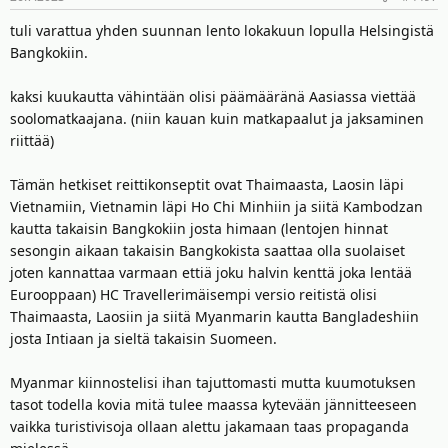
:
tuli varattua yhden suunnan lento lokakuun lopulla Helsingistä
Bangkokiin.
kaksi kuukautta vähintään olisi päämääränä Aasiassa viettää
soolomatkaajana. (niin kauan kuin matkapaalut ja jaksaminen
riittää)
Tämän hetkiset reittikonseptit ovat Thaimaasta, Laosin läpi
Vietnamiin, Vietnamin läpi Ho Chi Minhiin ja siitä Kambodzan
kautta takaisin Bangkokiin josta himaan (lentojen hinnat
sesongin aikaan takaisin Bangkokista saattaa olla suolaiset
joten kannattaa varmaan ettiä joku halvin kenttä joka lentää
Eurooppaan) HC Travellerimäisempi versio reitistä olisi
Thaimaasta, Laosiin ja siitä Myanmarin kautta Bangladeshiin
josta Intiaan ja sieltä takaisin Suomeen.
Myanmar kiinnostelisi ihan tajuttomasti mutta kuumotuksen
tasot todella kovia mitä tulee maassa kytevään jännitteeseen
vaikka turistivisoja ollaan alettu jakamaan taas propaganda