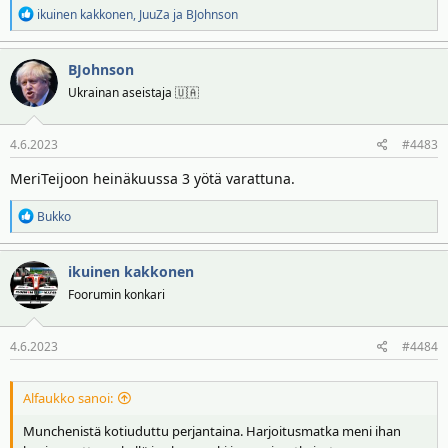
R
ikuinen kakkonen
,
JuuZa
ja
BJohnson
e
a
BJohnson
k
t
Ukrainan aseistaja 🇺🇦
i
o
4.6.2023
#4483
t
:
MeriTeijoon heinäkuussa 3 yötä varattuna.
R
Bukko
e
a
ikuinen kakkonen
k
t
Foorumin konkari
i
o
4.6.2023
#4484
t
:
Alfaukko sanoi:
Munchenistä kotiuduttu perjantaina. Harjoitusmatka meni ihan