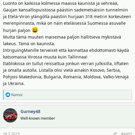
Luonto on kaikissa kolmessa maassa kaunista ja vehreää,
Gaujan kansallispuistossa päästiin sademetsäisiin tunnelmiin
ja Etelä-Viron ylängöllä päästiin hurjaan 318 metrin korkeuteen
merenpinnasta, mikä on näin eteläisessä Suomessa asuvalle
hurjan paljon
Mutta tämä muuten maisemaa paljon hallitseva mykistävä
lakeus. Tämä on kaunista.
IntriguingManille terveiset että kannattaa ehdottomasti käydä
katsomassa Virossa muuta kuin Tallinnaa!
Itäblokissa on tullut reissattua jonkun verran julkisilla, liftaten
ja omalla autolla. Listalla olisi vielä ainakin Kosovo, Serbia,
Pohjois-Makedonia, Bulgaria, Romania, Moldova, Valko-Venäjä
ja Ukraina.
R
Namor
e
a
Gurney48
k
t
Well-known member
i
o
26.7.2023
#4497
t