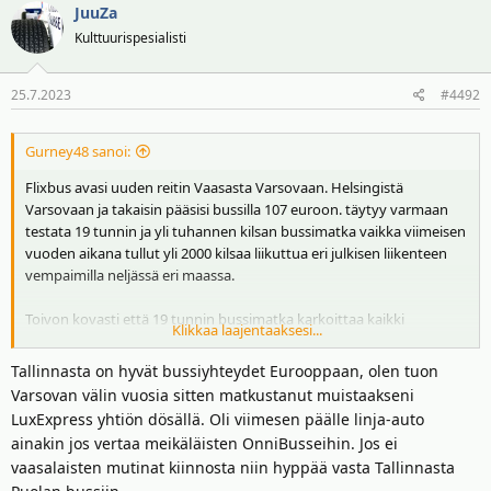
JuuZa
k
t
Kulttuurispesialisti
i
o
25.7.2023
#4492
t
:
Gurney48 sanoi:
Flixbus avasi uuden reitin Vaasasta Varsovaan. Helsingistä
Varsovaan ja takaisin pääsisi bussilla 107 euroon. täytyy varmaan
testata 19 tunnin ja yli tuhannen kilsan bussimatka vaikka viimeisen
vuoden aikana tullut yli 2000 kilsaa liikuttua eri julkisen liikenteen
vempaimilla neljässä eri maassa.
Toivon kovasti että 19 tunnin bussimatka karkoittaa kaikki
Klikkaa laajentaaksesi...
Samsonite turistit kyseiseltä reitiltä mitä tulee juttujen tasoon. Parin
tunnin lennolla sitä vielä kuuntelee mutta käpy saattaa leikata kiinni
Tallinnasta on hyvät bussiyhteydet Eurooppaan, olen tuon
ja kunnolla jos sitä perseilyä pitää katsoa 19 tuntia.
Varsovan välin vuosia sitten matkustanut muistaakseni
LuxExpress yhtiön dösällä. Oli viimesen päälle linja-auto
ainakin jos vertaa meikäläisten OnniBusseihin. Jos ei
vaasalaisten mutinat kiinnosta niin hyppää vasta Tallinnasta