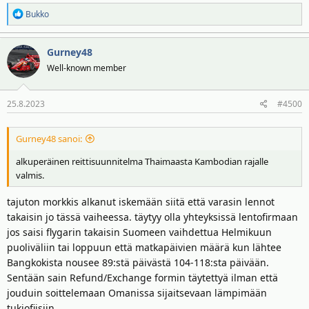
R
Bukko
e
a
Gurney48
k
t
Well-known member
i
o
25.8.2023
#4500
t
:
Gurney48 sanoi:
alkuperäinen reittisuunnitelma Thaimaasta Kambodian rajalle
valmis.
tajuton morkkis alkanut iskemään siitä että varasin lennot
takaisin jo tässä vaiheessa. täytyy olla yhteyksissä lentofirmaan
jos saisi flygarin takaisin Suomeen vaihdettua Helmikuun
puoliväliin tai loppuun että matkapäivien määrä kun lähtee
Bangkokista nousee 89:stä päivästä 104-118:sta päivään.
Sentään sain Refund/Exchange formin täytettyä ilman että
jouduin soittelemaan Omanissa sijaitsevaan lämpimään
tukiofiisiin.