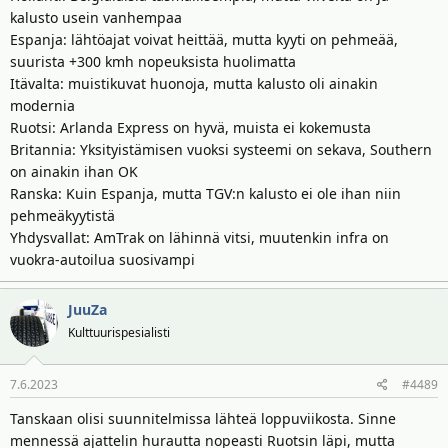
kalusto usein vanhempaa
Espanja: lähtöajat voivat heittää, mutta kyyti on pehmeää,
suurista +300 kmh nopeuksista huolimatta
Itävalta: muistikuvat huonoja, mutta kalusto oli ainakin
modernia
Ruotsi: Arlanda Express on hyvä, muista ei kokemusta
Britannia: Yksityistämisen vuoksi systeemi on sekava, Southern
on ainakin ihan OK
Ranska: Kuin Espanja, mutta TGV:n kalusto ei ole ihan niin
pehmeäkyytistä
Yhdysvallat: AmTrak on lähinnä vitsi, muutenkin infra on
vuokra-autoilua suosivampi
JuuZa
Kulttuurispesialisti
7.6.2023
#4489
Tanskaan olisi suunnitelmissa lähteä loppuviikosta. Sinne
mennessä ajattelin hurautta nopeasti Ruotsin läpi, mutta