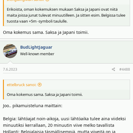
Erikoista, oman kokemuksen mukaan Saksa ja Japani ovat niitä
maita joissa junat tulevat minuutilleen. Ja sitten esim. Belgissa tulee
tuosta vaan +5m -symboli taululle.
Oma kokemus sama. Saksa ja Japani toimii.
BudLightJaguar
Well-known member
7.6.2023
#4488
ettelbruck sanoi:
Oma kokemus sama. Saksa ja Japani toimii.
Joo.. pikamuisteluna maittain:
Belgia: lähtöajat noin-aikoja, uusi lähtöaika tulee aina viideksi
minuutiksi kerrallaan, 20 minuutin viive melko tavallista
Hollanti: Belgialaisia täsmällisempiä, mutta viiveitä on ja