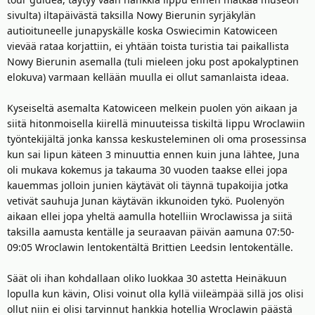
sivulta) iltapäivästä taksilla Nowy Bierunin syrjäkylän
autioituneelle junapyskälle koska Oswiecimin Katowiceen
vievää rataa korjattiin, ei yhtään toista turistia tai paikallista
Nowy Bierunin asemalla (tuli mieleen joku post apokalyptinen
elokuva) varmaan kellään muulla ei ollut samanlaista ideaa.
Kyseiseltä asemalta Katowiceen melkein puolen yön aikaan ja
siitä hitonmoisella kiirellä minuuteissa tiskiltä lippu Wroclawiin
työntekijältä jonka kanssa keskusteleminen oli oma prosessinsa
kun sai lipun käteen 3 minuuttia ennen kuin juna lähtee, Juna
oli mukava kokemus ja takauma 30 vuoden taakse ellei jopa
kauemmas jolloin junien käytävät oli täynnä tupakoijia jotka
vetivät sauhuja Junan käytävän ikkunoiden tykö. Puolenyön
aikaan ellei jopa yheltä aamulla hotelliin Wroclawissa ja siitä
taksilla aamusta kentälle ja seuraavan päivän aamuna 07:50-
09:05 Wroclawin lentokentältä Brittien Leedsin lentokentälle.
Säät oli ihan kohdallaan oliko luokkaa 30 astetta Heinäkuun
lopulla kun kävin, Olisi voinut olla kyllä viileämpää sillä jos olisi
ollut niin ei olisi tarvinnut hankkia hotellia Wroclawin päästä