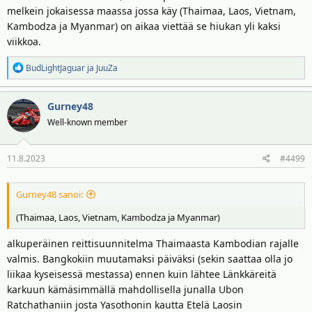
melkein jokaisessa maassa jossa käy (Thaimaa, Laos, Vietnam,
Kambodza ja Myanmar) on aikaa viettää se hiukan yli kaksi
viikkoa.
R
BudLightJaguar
ja
JuuZa
e
a
Gurney48
k
t
Well-known member
i
o
11.8.2023
#4499
t
:
Gurney48 sanoi:
(Thaimaa, Laos, Vietnam, Kambodza ja Myanmar)
alkuperäinen reittisuunnitelma Thaimaasta Kambodian rajalle
valmis. Bangkokiin muutamaksi päiväksi (sekin saattaa olla jo
liikaa kyseisessä mestassa) ennen kuin lähtee Länkkäreitä
karkuun kämäsimmällä mahdollisella junalla Ubon
Ratchathaniin josta Yasothonin kautta Etelä Laosin