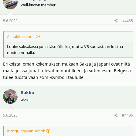
t
Well-known member
i
o
5.6.2023
#4485
t
:
Alfaukko sanoi:
Luulin saksalaisia junia täsmällisiksi, mutta VR suorastaan loistaa
noiden rinnalla.
Erikoista, oman kokemuksen mukaan Saksa ja Japani ovat niitä
maita joissa junat tulevat minuutilleen. Ja sitten esim. Belgissa
tulee tuosta vaan +5m -symboli taululle.
Bukko
ukkeli
5.6.2023
#4486
IntriguingMan sanoi: