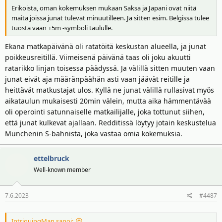
Erikoista, oman kokemuksen mukaan Saksa ja Japani ovat niitä
maita joissa junat tulevat minuutilleen. Ja sitten esim. Belgissa tulee
tuosta vaan +5m -symboli taululle.
Ekana matkapäivänä oli ratatöitä keskustan alueella, ja junat
poikkeusreitillä. Viimeisenä päivänä taas oli joku akuutti
ratarikko linjan toisessa päädyssä. Ja välillä sitten muuten vaan
junat eivät aja määränpäähän asti vaan jäävät reitille ja
heittävät matkustajat ulos. Kyllä ne junat välillä rullasivat myös
aikataulun mukaisesti 20min välein, mutta aika hämmentävää
oli operointi satunnaiselle matkailijalle, joka tottunut siihen,
että junat kulkevat ajallaan. Redditissä löytyy jotain keskustelua
Munchenin S-bahnista, joka vastaa omia kokemuksia.
ettelbruck
Well-known member
7.6.2023
#4487
IntriguingMan sanoi: