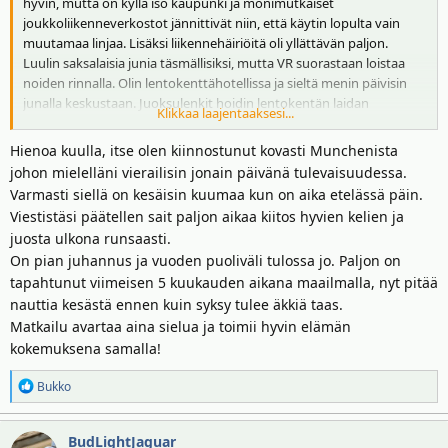
hyvin, mutta on kyllä iso kaupunki ja monimutkaiset
joukkoliikenneverkostot jännittivät niin, että käytin lopulta vain
muutamaa linjaa. Lisäksi liikennehäiriöitä oli yllättävän paljon.
Luulin saksalaisia junia täsmällisiksi, mutta VR suorastaan loistaa
noiden rinnalla. Olin lentokenttähotellissa ja sieltä menin päivisin
junalla keskustaan. Juoksulenkit hoidin lentokentän laidan
Klikkaa laajentaaksesi...
ulkoiluteillä. Kelit suosivat, aurinko paistoi joka päivä ja lämpötila oli
22-24C.
Hienoa kuulla, itse olen kiinnostunut kovasti Munchenista
johon mielelläni vierailisin jonain päivänä tulevaisuudessa.
Varmasti siellä on kesäisin kuumaa kun on aika etelässä päin.
Viestistäsi päätellen sait paljon aikaa kiitos hyvien kelien ja
juosta ulkona runsaasti.
On pian juhannus ja vuoden puoliväli tulossa jo. Paljon on
tapahtunut viimeisen 5 kuukauden aikana maailmalla, nyt pitää
nauttia kesästä ennen kuin syksy tulee äkkiä taas.
Matkailu avartaa aina sielua ja toimii hyvin elämän
kokemuksena samalla!
R
Bukko
e
a
BudLightJaguar
k