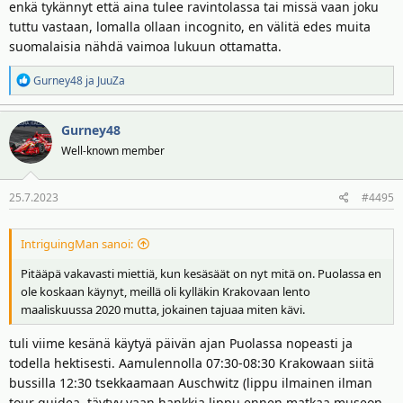
enkä tykännyt että aina tulee ravintolassa tai missä vaan joku
tuttu vastaan, lomalla ollaan incognito, en välitä edes muita
suomalaisia nähdä vaimoa lukuun ottamatta.
R
Gurney48
ja
JuuZa
e
a
Gurney48
k
t
Well-known member
i
o
25.7.2023
#4495
t
:
IntriguingMan sanoi:
Pitääpä vakavasti miettiä, kun kesäsäät on nyt mitä on. Puolassa en
ole koskaan käynyt, meillä oli kylläkin Krakovaan lento
maaliskuussa 2020 mutta, jokainen tajuaa miten kävi.
tuli viime kesänä käytyä päivän ajan Puolassa nopeasti ja
todella hektisesti. Aamulennolla 07:30-08:30 Krakowaan siitä
bussilla 12:30 tsekkaamaan Auschwitz (lippu ilmainen ilman
tour guidea, täytyy vaan hankkia lippu ennen matkaa museon