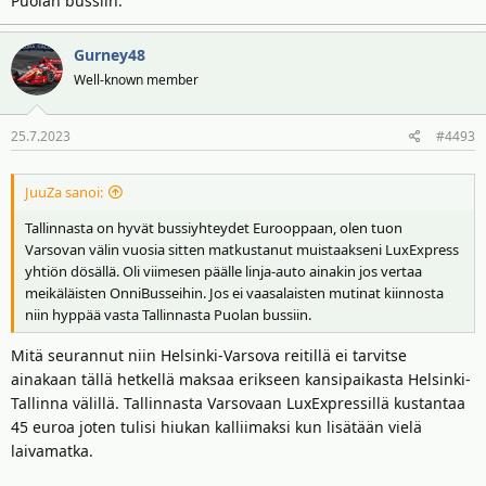
Puolan bussiin.
Gurney48
Well-known member
25.7.2023
#4493
JuuZa sanoi:
Tallinnasta on hyvät bussiyhteydet Eurooppaan, olen tuon
Varsovan välin vuosia sitten matkustanut muistaakseni LuxExpress
yhtiön dösällä. Oli viimesen päälle linja-auto ainakin jos vertaa
meikäläisten OnniBusseihin. Jos ei vaasalaisten mutinat kiinnosta
niin hyppää vasta Tallinnasta Puolan bussiin.
Mitä seurannut niin Helsinki-Varsova reitillä ei tarvitse
ainakaan tällä hetkellä maksaa erikseen kansipaikasta Helsinki-
Tallinna välillä. Tallinnasta Varsovaan LuxExpressillä kustantaa
45 euroa joten tulisi hiukan kalliimaksi kun lisätään vielä
laivamatka.