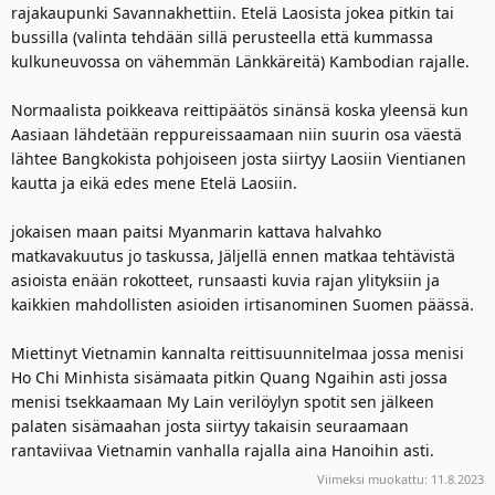
rajakaupunki Savannakhettiin. Etelä Laosista jokea pitkin tai
bussilla (valinta tehdään sillä perusteella että kummassa
kulkuneuvossa on vähemmän Länkkäreitä) Kambodian rajalle.
Normaalista poikkeava reittipäätös sinänsä koska yleensä kun
Aasiaan lähdetään reppureissaamaan niin suurin osa väestä
lähtee Bangkokista pohjoiseen josta siirtyy Laosiin Vientianen
kautta ja eikä edes mene Etelä Laosiin.
jokaisen maan paitsi Myanmarin kattava halvahko
matkavakuutus jo taskussa, Jäljellä ennen matkaa tehtävistä
asioista enään rokotteet, runsaasti kuvia rajan ylityksiin ja
kaikkien mahdollisten asioiden irtisanominen Suomen päässä.
Miettinyt Vietnamin kannalta reittisuunnitelmaa jossa menisi
Ho Chi Minhista sisämaata pitkin Quang Ngaihin asti jossa
menisi tsekkaamaan My Lain verilöylyn spotit sen jälkeen
palaten sisämaahan josta siirtyy takaisin seuraamaan
rantaviivaa Vietnamin vanhalla rajalla aina Hanoihin asti.
Viimeksi muokattu:
11.8.2023