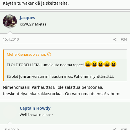
Käytän turvakenkiä ja skeittareita.
Jacques
KKWCS:n Mietaa
15.4.2010
#34
Mehe Rienarsuo sanoi:
EI OLE TODELLISTA! Jumalauta naama repee!
Sä olet Joni universumin hauskin mies. Pahemmin yrittämättä.
Nimenomaan! Parhautta! Ei ole salattua persoonaa,
teeskentelyä eikä kakkosnickiä.. On vain oma itsensä! :ahem:
Captain Howdy
Well-known member
15.4.2010
#35