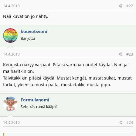
t
ä
14.4.2010
#22
t
a
Nää kuvat on jo nähty.
j
a
kouvotsvoni
Banjottu
14.4.2010
#23
Kengistä näkyy varpaat. Pitäisi varmaan uudet käydä.. Niin ja
maiharitkin on.
Talvitakkikin pitäisi käydä. Mustat kengät, mustat sukat, mustat
farkut, yleensä musta paita, musta takki, musta pipo.
Formulanomi
Seksikäs rumä kääpiö
14.4.2010
#24