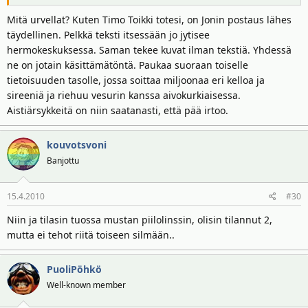
Mitä urvellat? Kuten Timo Toikki totesi, on Jonin postaus lähes
täydellinen. Pelkkä teksti itsessään jo jytisee
hermokeskuksessa. Saman tekee kuvat ilman tekstiä. Yhdessä
ne on jotain käsittämätöntä. Paukaa suoraan toiselle
tietoisuuden tasolle, jossa soittaa miljoonaa eri kelloa ja
sireeniä ja riehuu vesurin kanssa aivokurkiaisessa.
Aistiärsykkeitä on niin saatanasti, että pää irtoo.
kouvotsvoni
Banjottu
15.4.2010
#30
Niin ja tilasin tuossa mustan piilolinssin, olisin tilannut 2,
mutta ei tehot riitä toiseen silmään..
PuoliPöhkö
Well-known member