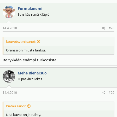
Formulanomi
Seksikäs rumä kääpiö
14.4.2010
#28
kouvotsvoni sanoi:
Oranssi on miusta fantsu.
Ite tykkään enämpi turkoosista.
Mehe Rienarsuo
Lupaavin tulokas
14.4.2010
#29
Pietari sanoi:
Nää kuvat on jo nähty.