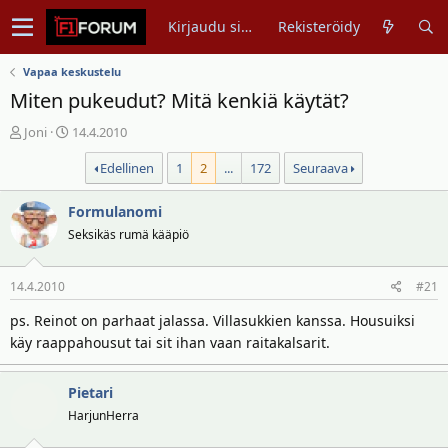
Kirjaudu sisään
Rekisteröidy
Vapaa keskustelu
Miten pukeudut? Mitä kenkiä käytät?
V
A
Joni
14.4.2010
i
l
Edellinen
1
2
...
172
Seuraava
e
o
s
i
t
Formulanomi
t
i
u
Seksikäs rumä kääpiö
k
s
e
p
14.4.2010
#21
t
ä
j
i
ps. Reinot on parhaat jalassa. Villasukkien kanssa. Housuiksi
u
v
käy raappahousut tai sit ihan vaan raitakalsarit.
n
ä
a
m
l
ä
Pietari
o
ä
HarjunHerra
i
r